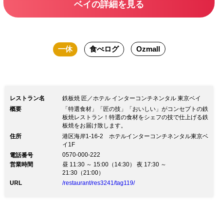
ベイの詳細を見る
ゴージャスなソファー席にて優雅なクリ
スマスの余韻を心置きなくお楽しみくだ
さい。
一休
食べログ
Ozmall
レストラン名
鉄板焼 匠／ホテル インターコンチネンタル 東京ベイ
概要
「特選食材」「匠の技」「おいしい」がコンセプトの鉄
板焼レストラン！特選の食材をシェフの技で仕上げる鉄
板焼をお届け致します。
住所
港区海岸1-16-2 ホテルインターコンチネンタル東京ベ
イ1F
0570-000-222
電話番号
営業時間
昼 11:30 ～ 15:00（14:30） 夜 17:30 ～
21:30（21:00）
URL
/restaurant/res3241/tag119/