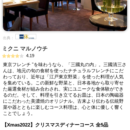
出典：
ミクニ マルノウチ
4.19
東京フレンチ "を味わうなら、「三國丸の内」。三國清三さ
んは、地元の旬の食材を使ったナチュラルフレンチにこだ
わっており、近年は「江戸東京野菜」を使った料理が人気
を集めている。この新鮮な野菜と、日本各地から取り寄せ
た厳選食材が組み合わされ、実にユニークな食体験ができ
るのだ。そして、料理を引き立てるお皿は、日本の陶磁器
にこだわった美濃焼のオリジナル。古来より伝わる伝統野
菜や器とともに楽しむコース料理は、心と体に優しく響く
ことでしょう。
【Xmas2022】クリスマスディナーコース 全5品