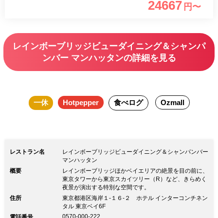
24667
円〜
から始まる、新感覚のフランス料理をお
楽しみください。 ■乾杯酒 ・グラスドン
ペリニヨン※お一人様1杯 （ノンアルコ
レインボーブリッジビューダイニング＆シャンパ
ールに変更可能）
ンバー マンハッタンの詳細を見る
一休
Hotpepper
食べログ
Ozmall
レストラン名
レインボーブリッジビューダイニング＆シャンパンバー
マンハッタン
概要
レインボーブリッジほかベイエリアの絶景を目の前に、
東京タワーから東京スカイツリー（R）など、きらめく
夜景が演出する特別な空間です。
住所
東京都港区海岸１-１６-２ ホテル インターコンチネン
タル 東京ベイ6F
0570-000-222
電話番号