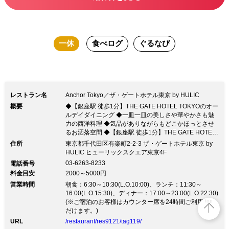
一休
食べログ
ぐるなび
レストラン名
Anchor Tokyo／ザ・ゲートホテル東京 by HULIC
概要
◆【銀座駅 徒歩1分】THE GATE HOTEL TOKYOのオー
ルデイダイニング ◆一皿一皿の美しさや華やかさも魅
力の西洋料理 ◆気品がありながらもどこかほっとさせ
るお洒落空間 ◆【銀座駅 徒歩1分】THE GATE HOTEL
TOKYOのオールデイダイニング ◆一皿一皿の美しさや
住所
東京都千代田区有楽町2-2-3 ザ・ゲートホテル東京 by
華やかさも魅力の西洋料理 ◆気品がありながらもどこ
HULIC ヒューリックスクエア東京4F
かほっとさせるお洒落空間優雅さ漂う空間で厳選した世
03-6263-8233
電話番号
界の銘酒やグラスワインとともに酔いしれる…。 西洋
料金目安
2000～5000円
料理をベースにしたお料理が楽しめる《オールデイダイ
営業時間
ニング》。 妥協のない素材選びと確かな料理法から生
朝食：6:30～10:30(L.O.10:00)、ランチ：11:30～
み出されるお料理は、 目で見ても楽しめる美食揃いで
16:00(L.O.15:30)、ディナー：17:00～23:00(L.O.22:30)
top
す。 ■ 料理 ■ ・シャルキュトリー ～ソムリエのおつま
(※ご宿泊のお客様はカウンター席を24時間ご利用いた
み～ … 1,850円（税込） ┗ワイン片手にちょっとおつ
だけます。)
まみが欲しい際にオススメの一品です。 ゆったりと過
URL
/restaurant/res9121/tag119/
ごせるお洒落な店内には、テーブル席・カウンター席・