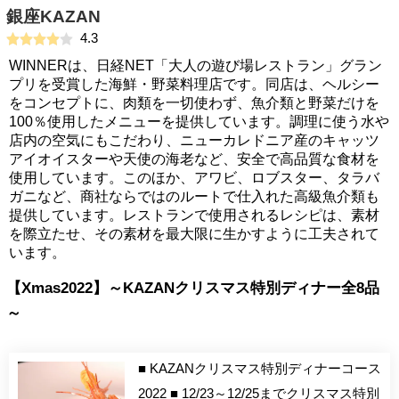
銀座KAZAN
4.3
WINNERは、日経NET「大人の遊び場レストラン」グラン
プリを受賞した海鮮・野菜料理店です。同店は、ヘルシー
をコンセプトに、肉類を一切使わず、魚介類と野菜だけを
100％使用したメニューを提供しています。調理に使う水や
店内の空気にもこだわり、ニューカレドニア産のキャッツ
アイオイスターや天使の海老など、安全で高品質な食材を
使用しています。このほか、アワビ、ロブスター、タラバ
ガニなど、商社ならではのルートで仕入れた高級魚介類も
提供しています。レストランで使用されるレシピは、素材
を際立たせ、その素材を最大限に生かすように工夫されて
います。
【Xmas2022】～KAZANクリスマス特別ディナー全8品
～
■ KAZANクリスマス特別ディナーコース
2022 ■ 12/23～12/25までクリスマス特別