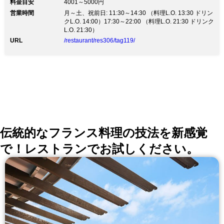
料金目安
4001～5000円
温徹底、マスク着用 ご入店前の手指のアルコール消
営業時間
月～土、祝前日: 11:30～14:30 （料理L.O. 13:30 ドリン
毒、検温のお願い 店内換気・可能な限り席間を離して
クL.O. 14:00）17:30～22:00 （料理L.O. 21:30 ドリンク
のご案内 など、衛生面に最大限配慮して営業していま
L.O. 21:30）
す。 「美・健康・癒し」をコンセプトの【Ginsai 銀
座】 自社農園栽培の旬野菜やチーズを使ったフォトジ
URL
/restaurant/res306/tag119/
ェニックな一皿をお届け。 有機野菜やチーズにぴった
りの厳選ワインも豊富に取り揃えております。 上質で
落ち着いた空間は多彩なシーンに合わせてご利用頂けま
す。 【お料理コース】 カジュアルリッチコース 全9品
2980円 【ランチコース】 土日祝限定Ginsaiスペシャル
コース！4500円など 【席情報】 レイアウトを自由に変
えられるテーブル席2～24名様 カーテン仕切りの半個室
8～10名様/5～26名様 ゆっくり寛げる贅沢空間な完全個
室4～6名様
伝統的なフランス料理の技法を新感覚
で！レストランでお試しください。