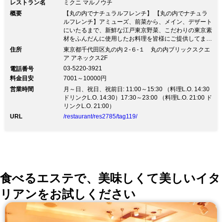
レストラン名
ミクニ マルノウチ
概要
【丸の内でナチュラルフレンチ】 【丸の内でナチュラ
ルフレンチ】アミューズ、前菜から、メイン、デザート
にいたるまで、新鮮な江戸東京野菜、こだわりの東京素
材をふんだんに使用したお料理を皆様にご提供してまい
ります。企業様の御接待、お祝い、ご家族様の会食な
住所
東京都千代田区丸の内２-６-１ 丸の内ブリックスクエ
ど、幅広く対応いたしますので、ぜひご相談下さいま
ア アネックス2F
せ。
03-5220-3921
電話番号
料金目安
7001～10000円
営業時間
月～日、祝日、祝前日: 11:00～15:30 （料理L.O. 14:30
ドリンクL.O. 14:30）17:30～23:00 （料理L.O. 21:00 ド
リンクL.O. 21:00）
URL
/restaurant/res2785/tag119/
食べるエステで、美味しくて美しいイタ
リアンをお試しください