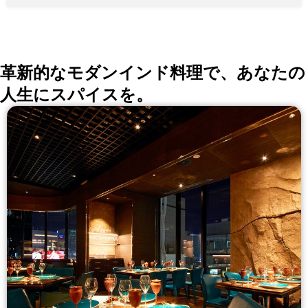
黒毛和牛 ★記念日プラン８０００円 ～ （特典 部屋代サ
ービス 乾杯ドリンク アニバーサルケーキ ★黒毛和牛ス
テーキコース １００００円～ ★コース・フリードリン
ク付きプラン 8000円 ランチ ★３５００円～ 銀座に店
を構える『Sun-mi本店』は10階建てのレストラン（自
社ビル） ご来店の際は一階の受付コンシェルジュにお
革新的なモダンインド料理で、あなたの
声がけください。
人生にスパイスを。