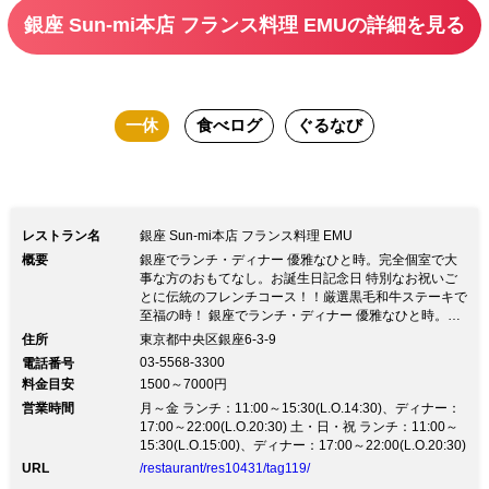
せ。
銀座 Sun‐mi本店 フランス料理 EMUの詳細を見る
一休
食べログ
ぐるなび
レストラン名
銀座 Sun‐mi本店 フランス料理 EMU
概要
銀座でランチ・ディナー 優雅なひと時。完全個室で大
事な方のおもてなし。お誕生日記念日 特別なお祝いご
とに伝統のフレンチコース！！厳選黒毛和牛ステーキで
至福の時！ 銀座でランチ・ディナー 優雅なひと時。完
全個室で大事な方のおもてなし。お誕生日記念日 特別
住所
東京都中央区銀座6-3-9
なお祝いごとに伝統のフレンチコース！！厳選黒毛和牛
03-5568-3300
電話番号
ステーキで至福の時！★１０日間かけて手間暇かけて作
料金目安
1500～7000円
ったデミグラスソース １９７５年 銀座の地に創業。伝
営業時間
統のフレンチ。王道フレンチ 黒毛和牛のとろける美味
月～金 ランチ：11:00～15:30(L.O.14:30)、ディナー：
しさは絶品です オマールエビの美味しさもファンが多
17:00～22:00(L.O.20:30) 土・日・祝 ランチ：11:00～
いです。 ◆通信販売もしております ■個室（2名様～１
15:30(L.O.15:00)、ディナー：17:00～22:00(L.O.20:30)
００名様） ■ご用途 記念日 お祝い事 ご法事 親しい方と
URL
/restaurant/res10431/tag119/
のお集まり ディナー ★コース ６０００円メインは厳選