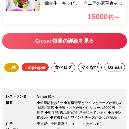
仙台牛・キャビア、ウニ等の豪華食材を
ふんだんに使用した贅沢なコースとなっ
15000
円〜
ております。 皆様で素敵なディナータ
イムをお楽しみください。
Ginsai 銀座の詳細を見る
一休
Hotpepper
食べログ
ぐるなび
Ozmall
レストラン名
Ginsai 銀座
概要
◆銀座駅徒歩5分 ◆有機野菜とワインとチーズが楽しめ
る隠れ家店 ◆洗練された色鮮やかなコース5000円～ご
用意 ◆衛生管理に細心の注意を払っています ◆銀座駅
徒歩5分 ◆有機野菜とワインとチーズが楽しめる隠れ家
店 ◆洗練された色鮮やかなコース5000円～ご用意 ◆衛
住所
東京都中央区銀座７－４－１４ 光ビルＢ1
生管理に細心の注意を払っていますスタッフ出勤時の検