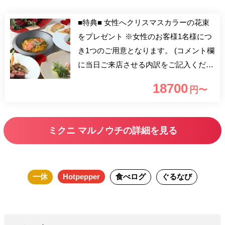
■特典■ 女性へクリスマスカラーの花束
をプレゼント ※女性のお客様1名様につ
き1つのご用意となります。 (コメント欄
に当日ご来店させる内訳をご記入くださ
いませ。例：男性1女性1） 大切な人
18700
円〜
と、または家族や仲の良いお友達同士
で、心に残る聖なる夜を。 地産地消と
江戸東京野菜が融合した、ミクニフレン
ミクニ マルノウチの詳細を見る
チクリスマスディナーに、HANAHIRO
CQ特製のフラワーブーケがセットなっ
たXmasプラン。 丸ノ内仲通りのイルミ
一休
Hotpepper
食べログ
ぐるなび
ネーションを眺めながら、優雅な夜をお
過ごし頂けます。