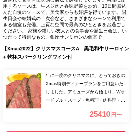
用するソースは、牛スジ肉と香味野菜を炒め、10日間煮込
んだ自慢のソースで、美食家からも好評を得ています。 誕
生日会や結婚式の二次会など、さまざまなシーンで利用で
きる個室も完備。上質な空間で最高のひとときをお過ごし
ください。 家族や親しい友人との食事会や誕生日会は、い
つだって特別なもの。銀座サンミホンの個室で
【Xmas2022】クリスマスコースA 黒毛和牛サーロイン
＋乾杯スパークリングワイン付
年に一度のクリスマスに、とっておきの
Xmas特別ディナープランをご用意いた
しました。アミューズから始まり、Wオ
ードブル・スープ・魚料理・肉料理・プ
レデセール・嬉しいクリスマススペシャ
25410
円〜
ルデザート付となります。素敵なひとと
きを大切な方とぜひお過ごしくださいま