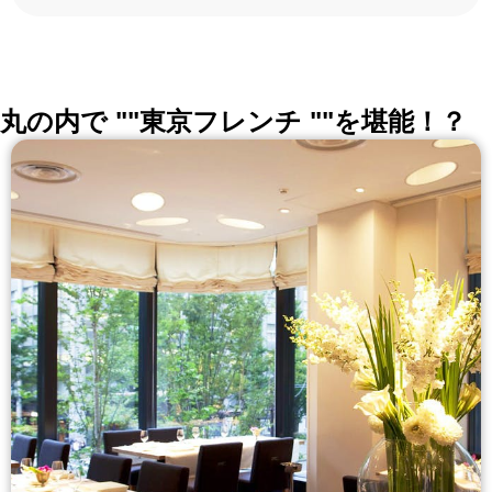
ろんな切口で、レストランを探せる。記念日、女子
会、同窓会の会場・レストラン探しにを使いくださ
い。
詳しくはこちら >>
okaimonoレストラン 編集部
丸の内で ""東京フレンチ ""を堪能！？