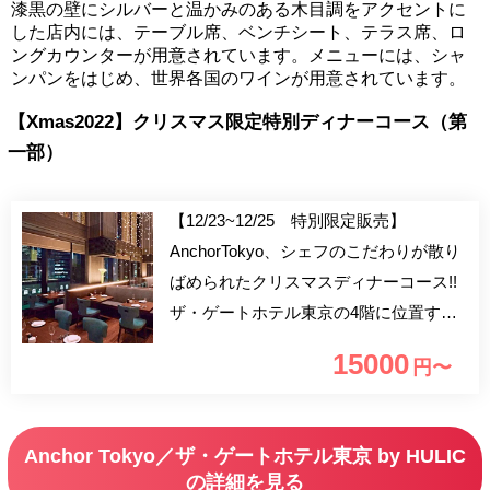
漆黒の壁にシルバーと温かみのある木目調をアクセントに
した店内には、テーブル席、ベンチシート、テラス席、ロ
ングカウンターが用意されています。メニューには、シャ
ンパンをはじめ、世界各国のワインが用意されています。
【Xmas2022】クリスマス限定特別ディナーコース（第
一部）
【12/23~12/25 特別限定販売】
AnchorTokyo、シェフのこだわりが散り
ばめられたクリスマスディナーコース!!
ザ・ゲートホテル東京の4階に位置する
レストラン＆バー「Anchor Tokyo」で素
15000
円〜
敵なクリスマスをお過ごし下さいませ。
Anchor Tokyo／ザ・ゲートホテル東京 by HULIC
の詳細を見る