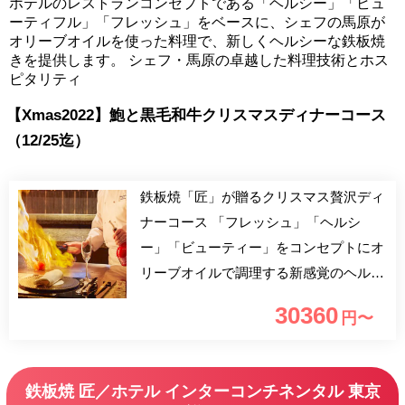
ホテルのレストランコンセプトである「ヘルシー」「ビュ
ーティフル」「フレッシュ」をベースに、シェフの馬原が
オリーブオイルを使った料理で、新しくヘルシーな鉄板焼
きを提供します。 シェフ・馬原の卓越した料理技術とホス
ピタリティ
【Xmas2022】鮑と黒毛和牛クリスマスディナーコース
（12/25迄）
鉄板焼「匠」が贈るクリスマス贅沢ディ
ナーコース 「フレッシュ」「ヘルシ
ー」「ビューティー」をコンセプトにオ
リーブオイルで調理する新感覚のヘルシ
ー鉄板焼をご堪能ください。 特製前菜
30360
円〜
から始まり、活 鮑のグリル、黒毛和牛
をご堪能いただく、豪華食材の贅沢なク
リスマスディナーコースです。 食後に
鉄板焼 匠／ホテル インターコンチネンタル 東京
は隣接するラウンジでデザートタイム。