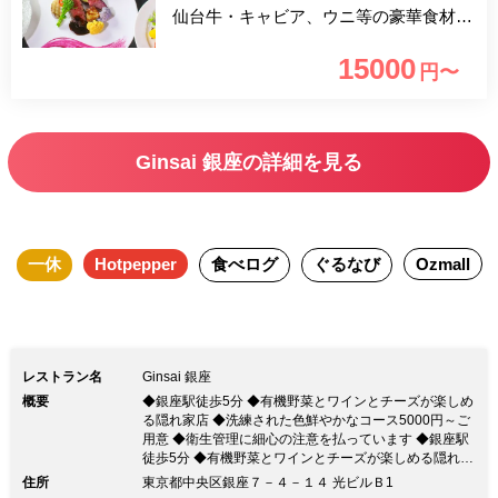
仙台牛・キャビア、ウニ等の豪華食材を
ふんだんに使用した贅沢なコースとなっ
15000
円〜
ております。 皆様で素敵なディナータ
イムをお楽しみください。
Ginsai 銀座の詳細を見る
一休
Hotpepper
食べログ
ぐるなび
Ozmall
レストラン名
Ginsai 銀座
概要
◆銀座駅徒歩5分 ◆有機野菜とワインとチーズが楽しめ
る隠れ家店 ◆洗練された色鮮やかなコース5000円～ご
用意 ◆衛生管理に細心の注意を払っています ◆銀座駅
徒歩5分 ◆有機野菜とワインとチーズが楽しめる隠れ家
店 ◆洗練された色鮮やかなコース5000円～ご用意 ◆衛
住所
東京都中央区銀座７－４－１４ 光ビルＢ1
生管理に細心の注意を払っていますスタッフ出勤時の検