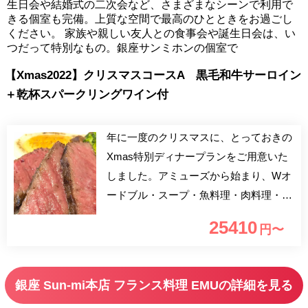
生日会や結婚式の二次会など、さまざまなシーンで利用で
きる個室も完備。上質な空間で最高のひとときをお過ごし
ください。 家族や親しい友人との食事会や誕生日会は、い
つだって特別なもの。銀座サンミホンの個室で
【Xmas2022】クリスマスコースA 黒毛和牛サーロイン
＋乾杯スパークリングワイン付
年に一度のクリスマスに、とっておきの
Xmas特別ディナープランをご用意いた
しました。アミューズから始まり、Wオ
ードブル・スープ・魚料理・肉料理・プ
レデセール・嬉しいクリスマススペシャ
25410
円〜
ルデザート付となります。素敵なひとと
きを大切な方とぜひお過ごしくださいま
せ。
銀座 Sun‐mi本店 フランス料理 EMUの詳細を見る