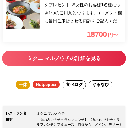
をプレゼント ※女性のお客様1名様につ
き1つのご用意となります。 (コメント欄
に当日ご来店させる内訳をご記入くださ
いませ。例：男性1女性1） 大切な人
18700
円〜
と、または家族や仲の良いお友達同士
で、心に残る聖なる夜を。 地産地消と
江戸東京野菜が融合した、ミクニフレン
ミクニ マルノウチの詳細を見る
チクリスマスディナーに、HANAHIRO
CQ特製のフラワーブーケがセットなっ
たXmasプラン。 丸ノ内仲通りのイルミ
一休
Hotpepper
食べログ
ぐるなび
ネーションを眺めながら、優雅な夜をお
過ごし頂けます。
レストラン名
ミクニ マルノウチ
概要
【丸の内でナチュラルフレンチ】 【丸の内でナチュラ
ルフレンチ】アミューズ、前菜から、メイン、デザート