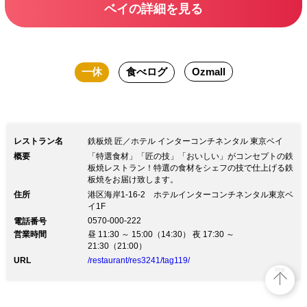
ベイの詳細を見る
ゴージャスなソファー席にて優雅なクリ
スマスの余韻を心置きなくお楽しみくだ
さい。
一休
食べログ
Ozmall
レストラン名
鉄板焼 匠／ホテル インターコンチネンタル 東京ベイ
概要
「特選食材」「匠の技」「おいしい」がコンセプトの鉄
板焼レストラン！特選の食材をシェフの技で仕上げる鉄
板焼をお届け致します。
住所
港区海岸1-16-2 ホテルインターコンチネンタル東京ベ
イ1F
0570-000-222
電話番号
営業時間
昼 11:30 ～ 15:00（14:30） 夜 17:30 ～
21:30（21:00）
URL
/restaurant/res3241/tag119/
top