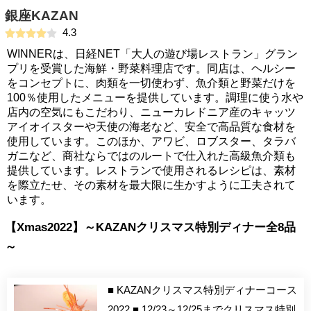
銀座KAZAN
4.3
WINNERは、日経NET「大人の遊び場レストラン」グラン
プリを受賞した海鮮・野菜料理店です。同店は、ヘルシー
をコンセプトに、肉類を一切使わず、魚介類と野菜だけを
100％使用したメニューを提供しています。調理に使う水や
店内の空気にもこだわり、ニューカレドニア産のキャッツ
アイオイスターや天使の海老など、安全で高品質な食材を
使用しています。このほか、アワビ、ロブスター、タラバ
ガニなど、商社ならではのルートで仕入れた高級魚介類も
提供しています。レストランで使用されるレシピは、素材
を際立たせ、その素材を最大限に生かすように工夫されて
います。
【Xmas2022】～KAZANクリスマス特別ディナー全8品
～
■ KAZANクリスマス特別ディナーコース
2022 ■ 12/23～12/25までクリスマス特別