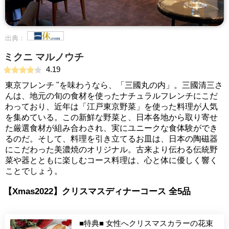
出典：
ミクニ マルノウチ
4.19
東京フレンチ "を味わうなら、「三國丸の内」。三國清三さ
んは、地元の旬の食材を使ったナチュラルフレンチにこだ
わっており、近年は「江戸東京野菜」を使った料理が人気
を集めている。この新鮮な野菜と、日本各地から取り寄せ
た厳選食材が組み合わされ、実にユニークな食体験ができ
るのだ。そして、料理を引き立てるお皿は、日本の陶磁器
にこだわった美濃焼のオリジナル。古来より伝わる伝統野
菜や器とともに楽しむコース料理は、心と体に優しく響く
ことでしょう。
【Xmas2022】クリスマスディナーコース 全5品
■特典■ 女性へクリスマスカラーの花束