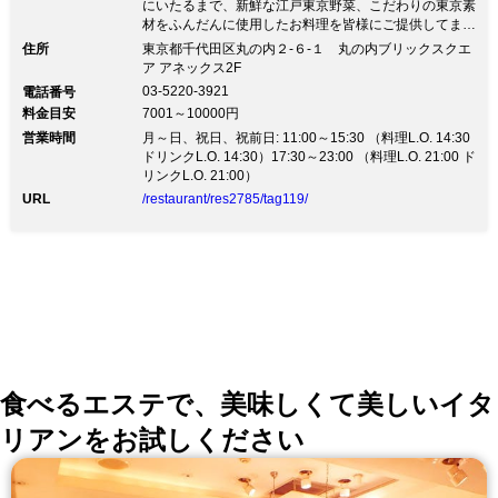
にいたるまで、新鮮な江戸東京野菜、こだわりの東京素
材をふんだんに使用したお料理を皆様にご提供してまい
ります。企業様の御接待、お祝い、ご家族様の会食な
住所
東京都千代田区丸の内２-６-１ 丸の内ブリックスクエ
ど、幅広く対応いたしますので、ぜひご相談下さいま
ア アネックス2F
せ。
03-5220-3921
電話番号
料金目安
7001～10000円
営業時間
月～日、祝日、祝前日: 11:00～15:30 （料理L.O. 14:30
ドリンクL.O. 14:30）17:30～23:00 （料理L.O. 21:00 ド
リンクL.O. 21:00）
URL
/restaurant/res2785/tag119/
食べるエステで、美味しくて美しいイタ
リアンをお試しください