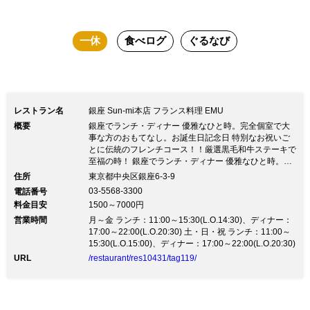
一休
食べログ
ぐるなび
レストラン名
銀座 Sun‐mi本店 フランス料理 EMU
概要
銀座でランチ・ディナー 優雅なひと時。完全個室で大
事な方のおもてなし。お誕生日記念日 特別なお祝いご
とに伝統のフレンチコース！！厳選黒毛和牛ステーキで
至福の時！ 銀座でランチ・ディナー 優雅なひと時。完
全個室で大事な方のおもてなし。お誕生日記念日 特別
住所
東京都中央区銀座6-3-9
なお祝いごとに伝統のフレンチコース！！厳選黒毛和牛
03-5568-3300
電話番号
ステーキで至福の時！★１０日間かけて手間暇かけて作
料金目安
1500～7000円
ったデミグラスソース １９７５年 銀座の地に創業。伝
営業時間
統のフレンチ。王道フレンチ 黒毛和牛のとろける美味
月～金 ランチ：11:00～15:30(L.O.14:30)、ディナー：
しさは絶品です オマールエビの美味しさもファンが多
17:00～22:00(L.O.20:30) 土・日・祝 ランチ：11:00～
いです。 ◆通信販売もしております ■個室（2名様～１
15:30(L.O.15:00)、ディナー：17:00～22:00(L.O.20:30)
００名様） ■ご用途 記念日 お祝い事 ご法事 親しい方と
URL
/restaurant/res10431/tag119/
のお集まり ディナー ★コース ６０００円メインは厳選
黒毛和牛 ★記念日プラン８０００円 ～ （特典 部屋代サ
ービス 乾杯ドリンク アニバーサルケーキ ★黒毛和牛ス
テーキコース １００００円～ ★コース・フリードリン