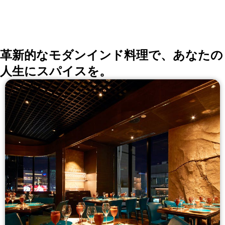
ク付きプラン 8000円 ランチ ★３５００円～ 銀座に店
を構える『Sun-mi本店』は10階建てのレストラン（自
社ビル） ご来店の際は一階の受付コンシェルジュにお
声がけください。
革新的なモダンインド料理で、あなたの
人生にスパイスを。