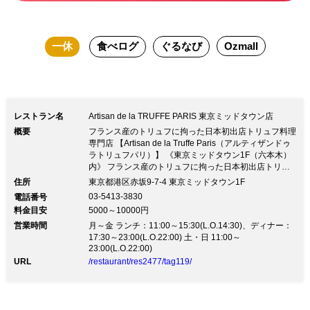
中でございます、内容は2021年です、ご
参考になさってください。
一休
食べログ
ぐるなび
Ozmall
レストラン名
Artisan de la TRUFFE PARIS 東京ミッドタウン店
概要
フランス産のトリュフに拘った日本初出店トリュフ料理
専門店 【Artisan de la Truffe Paris（アルティザンドゥ
ラトリュフパリ）】 《東京ミッドタウン1F（六本木）
内》 フランス産のトリュフに拘った日本初出店トリュ
フ料理専門店 【Artisan de la Truffe Paris（アルティザ
住所
東京都港区赤坂9-7-4 東京ミッドタウン1F
ンドゥラトリュフパリ）】 《東京ミッドタウン1F（六
03-5413-3830
電話番号
本木）内》パリに店舗を構るトリュフ専門店の日本旗艦
料金目安
5000～10000円
店。 類稀なる素晴らしい味と香りで、希少価値の高い
営業時間
オーガニックトリュフを贅沢に使ったお料理をご堪能頂
月～金 ランチ：11:00～15:30(L.O.14:30)、ディナー：
けます。 店内とテラスのソファー席からミッドタウン
17:30～23:00(L.O.22:00) 土・日 11:00～
23:00(L.O.22:00)
ガーデンの四季折々の景色を臨む最高のロケーションで
お楽しみ頂けます。 店内ではトリュフ塩やトリュフオ
URL
/restaurant/res2477/tag119/
イルなど30品目以上のリテール商品も購入可能。 ≪コ
ース料理≫ ・選べる5品 アルティザン ディナー コース
6,500円（税抜） ・【数量限定】シェフのおまかせコー
ス 10,000円（税抜） テーブル55席・テラス46席