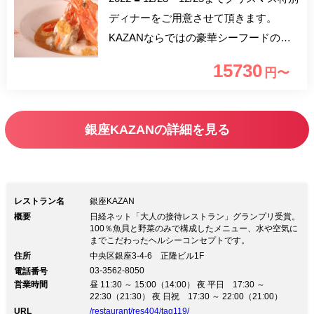
ディナーをご用意させて頂きます。
KAZANならではの豪華シーフードの饗
宴をお楽しみ下さい。 【4名様以上ご予
15730
円〜
約特典】 ボトルシャンパン1本をサービ
スいたします。 ※ローランペリエをご
用意致します。
銀座KAZANの詳細を見る
レストラン名
銀座KAZAN
概要
日経ネット「大人の接待レストラン」グランプリ受賞。
100％魚貝と野菜のみで構成したメニュー、水や空気に
までこだわったヘルシーコンセプトです。
住所
中央区銀座3-4-6 正隆ビル1F
03-3562-8050
電話番号
営業時間
昼 11:30 ～ 15:00（14:00） 夜 平日 17:30 ～
22:30（21:30） 夜 日祝 17:30 ～ 22:00（21:00）
URL
/restaurant/res404/tag119/