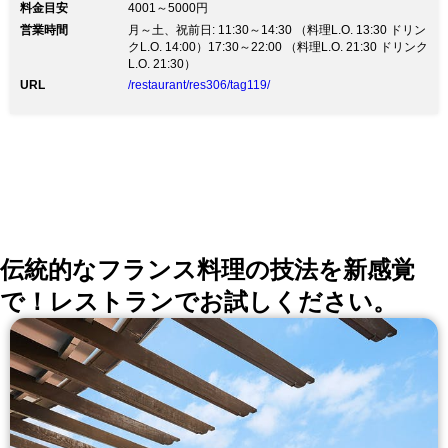
料金目安
4001～5000円
温徹底、マスク着用 ご入店前の手指のアルコール消
営業時間
月～土、祝前日: 11:30～14:30 （料理L.O. 13:30 ドリン
毒、検温のお願い 店内換気・可能な限り席間を離して
クL.O. 14:00）17:30～22:00 （料理L.O. 21:30 ドリンク
のご案内 など、衛生面に最大限配慮して営業していま
L.O. 21:30）
す。 「美・健康・癒し」をコンセプトの【Ginsai 銀
座】 自社農園栽培の旬野菜やチーズを使ったフォトジ
URL
/restaurant/res306/tag119/
ェニックな一皿をお届け。 有機野菜やチーズにぴった
りの厳選ワインも豊富に取り揃えております。 上質で
落ち着いた空間は多彩なシーンに合わせてご利用頂けま
す。 【お料理コース】 カジュアルリッチコース 全9品
2980円 【ランチコース】 土日祝限定Ginsaiスペシャル
コース！4500円など 【席情報】 レイアウトを自由に変
えられるテーブル席2～24名様 カーテン仕切りの半個室
8～10名様/5～26名様 ゆっくり寛げる贅沢空間な完全個
室4～6名様
伝統的なフランス料理の技法を新感覚
で！レストランでお試しください。