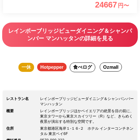
24667
円〜
から始まる、新感覚のフランス料理をお
楽しみください。 ■乾杯酒 ・グラスドン
ペリニヨン※お一人様1杯 （ノンアルコ
レインボーブリッジビューダイニング＆シャンパ
ールに変更可能）
ンバー マンハッタンの詳細を見る
一休
Hotpepper
食べログ
Ozmall
レストラン名
レインボーブリッジビューダイニング＆シャンパンバー
マンハッタン
概要
レインボーブリッジほかベイエリアの絶景を目の前に、
東京タワーから東京スカイツリー（R）など、きらめく
夜景が演出する特別な空間です。
住所
東京都港区海岸１-１６-２ ホテル インターコンチネン
タル 東京ベイ6F