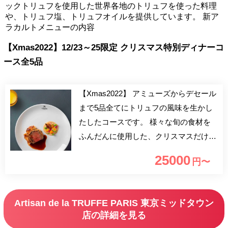
ックトリュフを使用した世界各地のトリュフを使った料理
や、トリュフ塩、トリュフオイルを提供しています。 新ア
ラカルトメニューの内容
【Xmas2022】12/23～25限定 クリスマス特別ディナーコ
ース全5品
【Xmas2022】 アミューズからデセール
まで5品全てにトリュフの風味を生かし
たしたコースです。 様々な旬の食材を
ふんだんに使用した、クリスマスだけの
スペシャルディナーコースです。大切な
25000
円〜
人とのひと時に、東京ミッドタウンのイ
ルミネーションと共に当店でのクリスマ
スディナーをお楽しみください！ ※2時
Artisan de la TRUFFE PARIS 東京ミッドタウン
間制となりますので予めご了承下さい。
店の詳細を見る
※恐れ入りますが、現在、お料理は献立