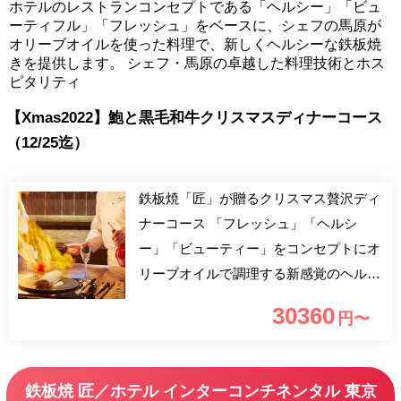
ホテルのレストランコンセプトである「ヘルシー」「ビュ
ーティフル」「フレッシュ」をベースに、シェフの馬原が
オリーブオイルを使った料理で、新しくヘルシーな鉄板焼
きを提供します。 シェフ・馬原の卓越した料理技術とホス
ピタリティ
【Xmas2022】鮑と黒毛和牛クリスマスディナーコース
（12/25迄）
鉄板焼「匠」が贈るクリスマス贅沢ディ
ナーコース 「フレッシュ」「ヘルシ
ー」「ビューティー」をコンセプトにオ
リーブオイルで調理する新感覚のヘルシ
ー鉄板焼をご堪能ください。 特製前菜
30360
円〜
から始まり、活 鮑のグリル、黒毛和牛
をご堪能いただく、豪華食材の贅沢なク
リスマスディナーコースです。 食後に
鉄板焼 匠／ホテル インターコンチネンタル 東京
は隣接するラウンジでデザートタイム。