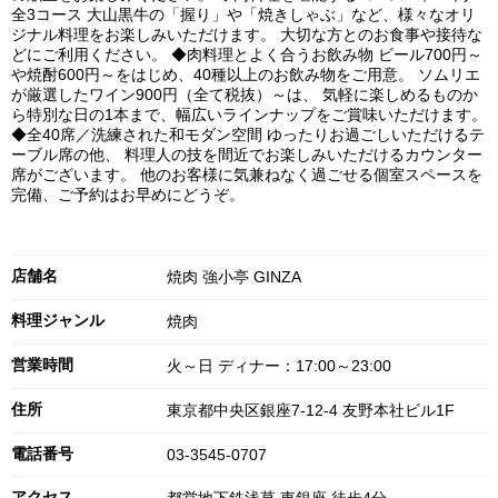
全3コース 大山黒牛の「握り」や「焼きしゃぶ」など、様々なオリ
ジナル料理をお楽しみいただけます。 大切な方とのお食事や接待な
どにご利用ください。 ◆肉料理とよく合うお飲み物 ビール700円～
や焼酎600円～をはじめ、40種以上のお飲み物をご用意。 ソムリエ
が厳選したワイン900円（全て税抜）～は、 気軽に楽しめるものか
ら特別な日の1本まで、幅広いラインナップをご賞味いただけます。
◆全40席／洗練された和モダン空間 ゆったりお過ごしいただけるテ
ーブル席の他、 料理人の技を間近でお楽しみいただけるカウンター
席がございます。 他のお客様に気兼ねなく過ごせる個室スペースを
完備、ご予約はお早めにどうぞ。
店舗名
焼肉 強小亭 GINZA
料理ジャンル
焼肉
営業時間
火～日 ディナー：17:00～23:00
住所
東京都中央区銀座7-12-4 友野本社ビル1F
電話番号
03-3545-0707
アクセス