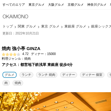
すべてのエリア
東京グルメ
大阪グルメ
京都グルメ
神奈川グルメ
トップ
関東 グルメ
東京 グルメ
東銀座 グルメ
銀座シックス(G
更新日：2022年10月21日
焼肉 強小亭 GINZA
4.72
ディナー：15000
料理ジャンル：焼肉
アクセス：都営地下鉄浅草 東銀座 徒歩4分
グルメ
ランチ
ランチ 焼肉
ディナー
ディナー 個室
肉
焼肉