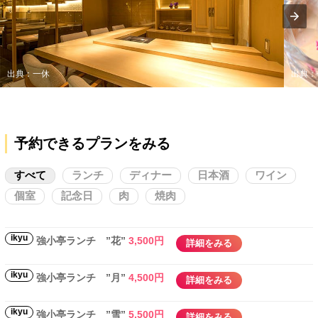
出典：一休
出典：
予約できるプランをみる
すべて
ランチ
ディナー
日本酒
ワイン
個室
記念日
肉
焼肉
ikyu
強小亭ランチ ”花”
3,500円
詳細をみる
ikyu
強小亭ランチ ”月”
4,500円
詳細をみる
ikyu
強小亭ランチ ”雪”
5,500円
詳細をみる