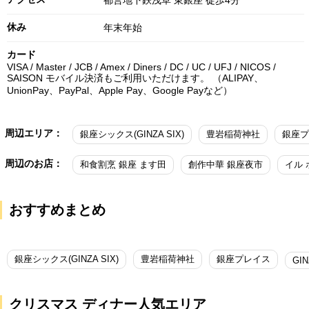
都営地下鉄浅草 東銀座 徒歩4分
休み
年末年始
カード
VISA / Master / JCB / Amex / Diners / DC / UC / UFJ / NICOS /
SAISON モバイル決済もご利用いただけます。 （ALIPAY、
UnionPay、PayPal、Apple Pay、Google Payなど）
周辺エリア：
銀座シックス(GINZA SIX)
豊岩稲荷神社
銀座プ
周辺のお店：
和食割烹 銀座 ます田
創作中華 銀座夜市
イル
おすすめまとめ
銀座シックス(GINZA SIX)
豊岩稲荷神社
銀座プレイス
GIN
クリスマス ディナー人気エリア