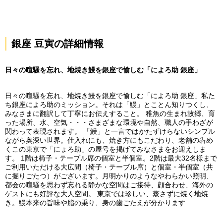
銀座 豆寅の詳細情報
日々の喧騒を忘れ、地焼き鰻を銀座で愉しむ「によろ助 銀座」
日々の喧騒を忘れ、地焼き鰻を銀座で愉しむ「によろ助 銀座」私た
ち銀座によろ助のミッション。それは「鰻」とことん知りつくし、
みなさまに翻訳して丁寧にお伝えすること。 稚魚の生まれ故郷、育
った場所、水、空気・・・さまざまな環境や自然、職人の手わざが
関わって表現されます。 「鰻」と一言ではかたずけらないシンプル
ながら奥深い世界。仕入れにも、焼き方にもこだわり、老舗の犇め
くこの東京で「にょろ助」の屋号を掲げてみなさまをお迎えしま
す。 1階は椅子・テーブル席の個室と半個室。2階は最大32名様まで
ご利用いただける大広間（椅子・テーブル席）と個室・半個室（共
に掘りごたつ）がございます。月明かりのようなやわらかい照明、
都会の喧騒を思わず忘れる静かな空間はご接待、顔合わせ、海外の
ゲストにも好評な大人空間。 東京では珍しい、蒸さずに焼く地焼
き。鰻本来の旨味や脂の乗り、身の歯ごたえが分かります