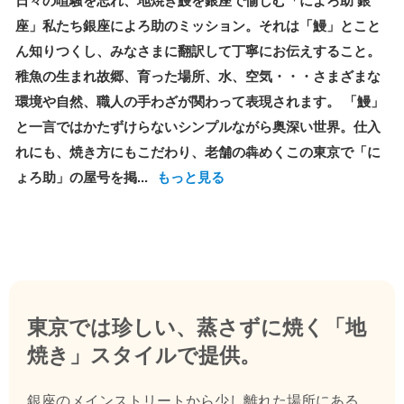
日々の喧騒を忘れ、地焼き鰻を銀座で愉しむ「によろ助 銀
座」私たち銀座によろ助のミッション。それは「鰻」とこと
ん知りつくし、みなさまに翻訳して丁寧にお伝えすること。
稚魚の生まれ故郷、育った場所、水、空気・・・さまざまな
環境や自然、職人の手わざが関わって表現されます。 「鰻」
と一言ではかたずけらないシンプルながら奥深い世界。仕入
れにも、焼き方にもこだわり、老舗の犇めくこの東京で「に
ょろ助」の屋号を掲...
もっと見る
東京では珍しい、蒸さずに焼く「地
焼き」スタイルで提供。
銀座のメインストリートから少し離れた場所にある、