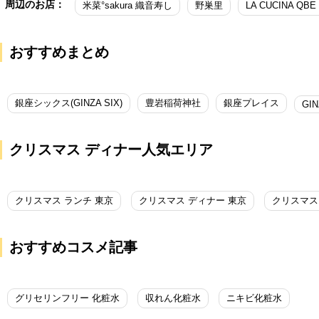
周辺のお店：
米菜°sakura 織音寿し
野巣里
LA CUCINA QB
おすすめまとめ
銀座シックス(GINZA SIX)
豊岩稲荷神社
銀座プレイス
GIN
クリスマス ディナー人気エリア
クリスマス ランチ 東京
クリスマス ディナー 東京
クリスマス
おすすめコスメ記事
グリセリンフリー 化粧水
収れん化粧水
ニキビ化粧水