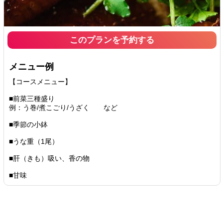
このプランを予約する
メニュー例
【コースメニュー】
■前菜三種盛り
例：う巻/煮こごり/うざく など
■季節の小鉢
■うな重（1尾）
■肝（きも）吸い、香の物
■甘味