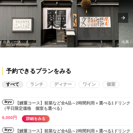
出典：一休
出典：
予約できるプランをみる
すべて
ランチ
ディナー
ワイン
個室
ikyu
【鰻重コース】前菜など全4品～2時間利用＋選べる1ドリンク
（平日限定価格 個室も選べる）
6,000円
詳細をみる
ikyu
【鰻重コース】前菜など全4品～2時間利用＋選べる1ドリンク