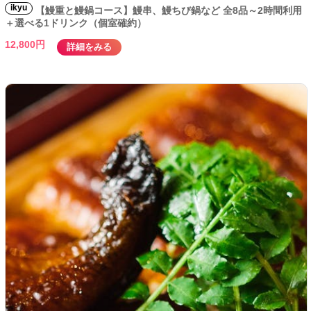
ikyu
【鰻重と鰻鍋コース】鰻串、鰻ちび鍋など 全8品～2時間利用
＋選べる1ドリンク（個室確約）
12,800円
詳細をみる