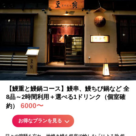
【鰻重と鰻鍋コース】鰻串、鰻ちび鍋など 全
8品～2時間利用＋選べる1ドリンク（
個室
確
6000〜
約）
お得なプランを見る