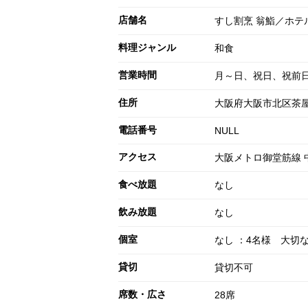
店舗名
すし割烹 翁鮨／ホテ
料理ジャンル
和食
営業時間
月～日、祝日、祝前日: 11
住所
大阪府大阪市北区茶屋
電話番号
NULL
アクセス
大阪メトロ御堂筋線 
食べ放題
なし
飲み放題
なし
個室
なし ：4名様 大切
貸切
貸切不可
席数・広さ
28席