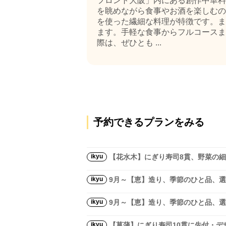
フロント大阪」内にある創作中華料
を眺めながら食事やお酒を楽しむの
を使った繊細な料理が特徴です。ま
ます。手軽な食事からフルコースま
際は、ぜひとも ...
予約できるプランをみる
ikyu
【花水木】にぎり寿司8貫、野菜の細
ikyu
9月～【恵】造り、季節のひと品、選
ikyu
9月～【恵】造り、季節のひと品、選
ikyu
【菖蒲】にぎり寿司10貫に先付・デ