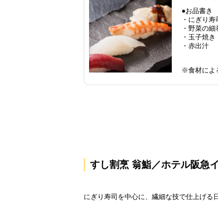
●お品書き
・にぎり寿
・野菜の細
・玉子焼き
・赤出汁
※食材によ
すし割烹 翁鮨／ホテル阪急
にぎり寿司を中心に、繊細な技で仕上げる