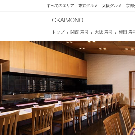
すべてのエリア
東京グルメ
大阪グルメ
京都
トップ
関西 寿司
大阪 寿司
梅田 寿