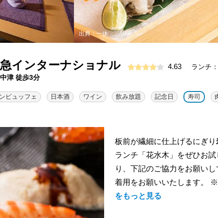
出典：一休
阪急インターナショナル
4.63
ランチ：5
中津 徒歩3分
ンビュッフェ
日本酒
ワイン
飲み放題
記念日
寿司
板前が繊細に仕上げるにぎり
ランチ「花水木」をぜひお試
り、下記のご協力をお願いし
着用をお願いいたします。 ※状
をもっと見る