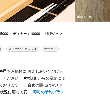
出典：一休
000
ディナー：10000
料理ジャン
肉
スイーツビュッフェ
デザート
寿司
をお気軽に お楽しみいただける
しください。 ■大阪府からの要請によ
ております。 ※会食の際にはマスク
況に応じて変...
寿司の予約プラン