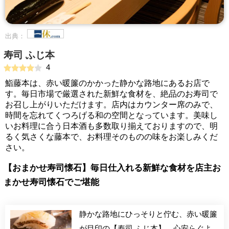
出典：
寿司 ふじ本
4
鮨藤本は、赤い暖簾のかかった静かな路地にあるお店で
す。毎日市場で厳選された新鮮な食材を、絶品のお寿司で
お召し上がりいただけます。店内はカウンター席のみで、
時間を忘れてくつろげる和の空間となっています。美味し
いお料理に合う日本酒も多数取り揃えておりますので、明
るく気さくな藤本で、お料理そのものの味をお楽しみくだ
さい。
【おまかせ寿司懐石】毎日仕入れる新鮮な食材を店主お
まかせ寿司懐石でご堪能
静かな路地にひっそりと佇む、赤い暖簾
が目印の【寿司 ふじ本】。心安らぐよ