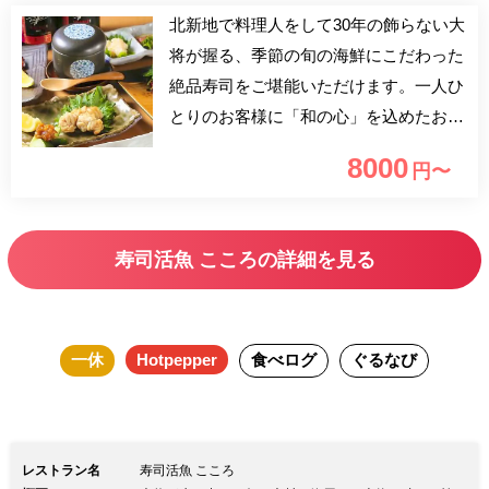
北新地で料理人をして30年の飾らない大
将が握る、季節の旬の海鮮にこだわった
絶品寿司をご堪能いただけます。一人ひ
とりのお客様に「和の心」を込めたお寿
司をメインに、毎朝仕入れる厳選食材を
8000
円〜
使用した一品料理や美味しいお酒もご用
意しております。新鮮でないと味わえな
い穴子のうす造りやふわっふわの太刀魚
寿司活魚 こころの詳細を見る
のお寿司など、至極の味わいでございま
す。某有名寿司店で16年間腕を磨いた大
将の生み出す本物の味を、落ち着いた雰
一休
Hotpepper
食べログ
ぐるなび
囲気の店内で是非ご賞味くださいませ。
レストラン名
寿司活魚 こころ