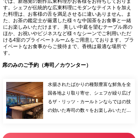
では、新感覚の創作広東料理がお客様をお待ちしておりま
す。シェフが伝統的な広東料理にモダンなテイストを加え
た料理は、お客様の舌を満足させるに違いありません。ま
た、お茶の鑑定士が厳選した様々な中国茶をお食事と一緒
にお楽しみいただけます。 美しい中庭を望むテーブル席の
ほか、お祝いやビジネスなど様々なシーンでご利用いただ
ける4室のプライベートルームをご用意しております。プラ
イベートなお食事からご接待まで、香桃は最適な場所で
す。
席のみのご予約（寿司／カウンター）
水揚されたばかりの種類豊富な鮮魚を全
国各地より取り寄せ、シェフが繰り広げ
るザ・リッツ・カールトンならではの技
の効いた寿司の数々をお楽しみいただけ
ます。また、寿司飯にもこだわりを持
ち、新鮮な魚の旨みを最大限に生かす工
夫がなされており、絶妙な味わいをご堪