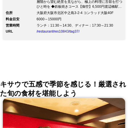
層階から望む絶景を見ながら、極上の料理に舌鼓を打つ
ひと時を ◆鉄板焼きコース【御空】6,500円渡辺橋駅か
ら徒歩2分にある≪蔵‐鉄板焼＆寿司≫ 選び抜いた旬の
住所
大阪府大阪市北区中之島3-2-4 コンラッド大阪40F
素材を、鉄板焼や寿司でご堪能いただけます。 職人技
料金目安
6000～15000円
で織りなす絶品料理をぜひご賞味ください。 高級感あ
営業時間
ランチ：11:30～14:30、ディナー：17:30～21:30
ふれる落ち着いた雰囲気の中、極上のおもてなしでお出
迎えいたします。 贅を極めた逸品を味わってみてはい
URL
/restaurant/res10843/tag37/
かがですか？
キサウで五感で季節を感じる！厳選され
た旬の食材を堪能しよう