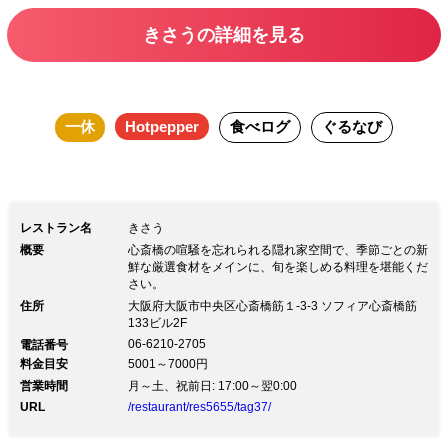
い。
きさうの詳細を見る
一休
Hotpepper
食べログ
ぐるなび
レストラン名
きさう
概要
心斎橋の喧騒を忘れられる隠れ家空間で、季節ごとの新
鮮な厳選食材をメインに、旬を楽しめる料理を堪能くだ
さい。
住所
大阪府大阪市中央区心斎橋筋１-3-3 ソフィア心斎橋筋
133ビル2F
06-6210-2705
電話番号
料金目安
5001～7000円
営業時間
月～土、祝前日: 17:00～翌0:00
URL
/restaurant/res5655/tag37/