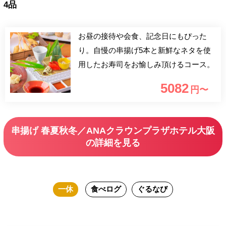
4品
お昼の接待や会食、記念日にもぴった
り。自慢の串揚げ5本と新鮮なネタを使
用したお寿司をお愉しみ頂けるコース。
5082
円〜
串揚げ 春夏秋冬／ANAクラウンプラザホテル大阪
の詳細を見る
一休
食べログ
ぐるなび