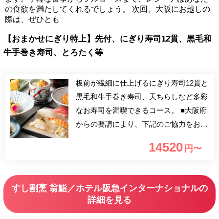
の食欲を満たしてくれるでしょう。 次回、大阪にお越しの
際は、ぜひとも
【おまかせにぎり特上】先付、にぎり寿司12貫、黒毛和
牛手巻き寿司、とろたく等
板前が繊細に仕上げるにぎり寿司12貫と
黒毛和牛手巻き寿司、天ちらしなど多彩
なお寿司を満喫できるコース。 ■大阪府
からの要請により、下記のご協力をお願
いしております。 ※会食の際にはマス
14520
円〜
ク着用をお願いいたします。 ※状況に
応じて変更させていただく場合がござい
ます。
すし割烹 翁鮨／ホテル阪急インターナショナルの
詳細を見る