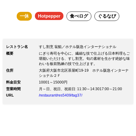
一休
Hotpepper
食べログ
ぐるなび
レストラン名
すし割烹 翁鮨／ホテル阪急インターナショナル
概要
にぎり寿司を中心に、繊細な技で仕上げる日本料理もご
堪能いただける、すし割烹。旬の素材を生かす絶妙な味
わいを板前熟練の技で仕上げます。
住所
大阪府大阪市北区茶屋町19-19 ホテル阪急インターナ
ショナル２Ｆ
料金目安
10001～15000円
営業時間
月～日、祝日、祝前日: 11:30～14:3017:00～21:00
URL
/restaurant/res5409/tag37/