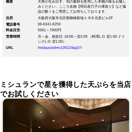
概要
大将が生み出す、旬の素材を使用した本物の味をお愉し
みください。こころ名物【明石産穴子の薄造り】など逸
品の数々をご用意してお待ちしております。
住所
大阪府大阪市北区曽根崎新地１-9-8 北原ビル2F
06-6341-6250
電話番号
料金目安
5001～7000円
営業時間
月～金、祝前日: 18:00～翌2:00 （料理L.O. 翌1:00 ドリ
ンクL.O. 翌1:00）
URL
/restaurant/res10622/tag37/
ミシュランで星を獲得した天ぷらを当店
でお試しください