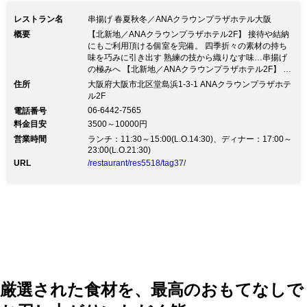
レストラン名
串揚げ 春夏秋冬／ANAクラウンプラザホテル大阪
概要
【北新地／ANAクラウンプラザホテル2F】 接待や結納
にもご利用頂ける個室を完備。 四季折々の素材の持ち
味を巧みに引き出す 熟練の技から織りなす味…串揚げ
の極みへ 【北新地／ANAクラウンプラザホテル2F】 接
待や結納にもご利用頂ける個室を完備。 四季折々の素
住所
大阪府大阪市北区堂島浜1-3-1 ANAクラウンプラザホテ
材の持ち味を巧みに引き出す 熟練の技から織りなす
ル2F
味…串揚げの極みへ創作串揚げとワインのマリアージュ
06-6442-7565
電話番号
をコンセプトとした当店。 素材の味や香りを最大限に
料金目安
3500～10000円
引き出し、四季折々の季節感も味わっていただけます。
営業時間
経験豊富なシェフがユニークな視点から作り出す創作料
ランチ：11:30～15:00(L.O.14:30)、ディナー：17:00～
23:00(L.O.21:30)
理・串揚げを、 ソムリエが選ぶワインと共にお楽しみ
ください。 他店では真似のできない逸品をご提供いた
URL
/restaurant/res5518/tag37/
します。 旬の食材を使った串揚げ・逸品をお愉しみい
ただけるコースをご用意。 ◆おまかせ串揚げコース
4,500円（税抜）～ お昼の接待・会食に是非ご利用くだ
さい。 ◆ランチコース 1,800円（税抜）～ ◎個室（4名
様×2部屋） ※使用料5,000円（税抜）／喫煙可 ◎半個
室（4名様×3部屋） ※使用料なし ご予算・内容などお
気軽にお問い合わせください。
厳選された食材を、最高のおもてなしで