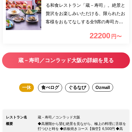
る和食レストラン「蔵－寿司」。絶景と
贅沢をお楽しみいただける、限られたお
客様をおもてなしする全9席の寿司カウ
ンターを完備。大きな窓から望む都会と
22200
円〜
自然のパノラマ、目の前で職人が生み出
す料理をご堪能ください。ビジネスでの
接待や特別な日のご会食に最適な空間で
蔵－寿司／コンラッド大阪の詳細を見る
す。
一休
食べログ
ぐるなび
Ozmall
レストラン名
蔵－寿司／コンラッド大阪
概要
◆高層階から望む絶景を見ながら、極上の料理に舌鼓を
打つひと時を ◆鉄板焼きコース【御空】6,500円 ◆高