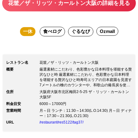
花筐／ザ・リッツ・カールトン大阪の詳細を見る
能いただけます。 寿司カウンターでの
お席のみプランです。
一休
食べログ
ぐるなび
Ozmall
レストラン名
花筐／ザ・リッツ・カールトン大阪
概要
厳選素材にこだわり、色彩豊かな日本料理を堪能する贅
沢なひと時 厳選素材にこだわり、色彩豊かな日本料理
を堪能する贅沢なひと時寿司エリアの日本庭園を見渡す
7メートルの檜のカウンターや、和歌山の備長炭を使っ
て焼き上げる炭火焼。「大阪の豊かな食文化」をテーマ
住所
大阪府大阪市北区梅田2-5-25 ザ・リッツ・カールトン
に、寿司、炭火焼、会席、鉄板焼、天ぷらの5つのお料
大阪5F
理をお楽しみいただけます。それぞれのお料理に最適な
料金目安
6000～17000円
お酒のマリアージュを、寿司×日本酒、炭火焼×芋焼
営業時間
月～日 ランチ：11:30～14:30(L.O.14:30) 月～日 ディナ
酎、鉄板焼×赤ワイン、天ぷら×シャンパーニュとご提
ー：17:30～21:30(L.O.21:30)
案します。それぞれの料理長が織り成す、素材の良さが
際立つ逸品をお楽しみください。
URL
/restaurant/res5122/tag37/