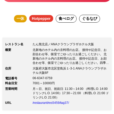
一休
Hotpepper
食べログ
ぐるなび
レストラン名
たん熊北店／ANAクラウンプラザホテル大阪
概要
北新地のホテル内の京料理のお店。 接待や記念日、お
顔合わせ等、個室でごゆったりお過ごしください。 北
新地のホテル内の京料理のお店。 接待や記念日、お顔
合わせ等、個室でごゆったりお過ごしください。四季の
趣向を凝らし、真心の伝統を受け継いだ京料理会の老
住所
大阪府大阪市北区堂島浜１-3-1 ANAクラウンプラザホ
舗。昭和3年、京都、高瀬川に創業。繊細な味わいと、
テル大阪6F
器のひとつひとつ、盛りつけの一ト箸一ト箸に四季の風
06-6347-0759
電話番号
趣を凝らすたん熊北店の京料理。古都の雅びそのものと
料金目安
7001～10000円
もいえる その味と姿とは、必ずや皆様のご満足を頂け
営業時間
るものと存じます。 ランチ3089円～、ディナー7722円
月～日、祝日、祝前日: 11:30～14:00 （料理L.O. 14:00
～。 個室、半個室、寿司カウンター、天ぷらカウンタ
ドリンクL.O. 14:00）17:30～21:00 （料理L.O. 21:00 ド
ーもございます。 駐車場優待有。
リンクL.O. 21:00）
URL
/restaurant/res5459/tag37/