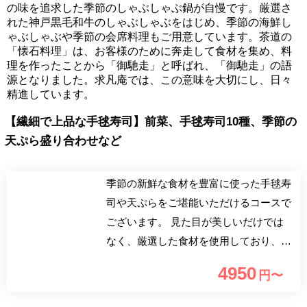
の味を追求した季節のしゃぶしゃぶ鍋が自慢です。厳選さ
れた神戸黒毛和牛のしゃぶしゃぶをはじめ、季節の海鮮し
ゃぶしゃぶや季節の会席料理もご用意しています。茶道の
「懐石料理」は、お客様のために奔走して食材を集め、料
理を作ったことから「御馳走」と呼ばれ、「御馳走」の語
源となりました。求凡庵では、この意味を大切にし、日々
精進しています。
【繊細で上品な手毬寿司】前菜、手毬寿司10種、季節の
天ぷら盛り合わせなど
季節の新鮮な食材を豊富に使った手毬寿
司や天ぷらをご堪能いただけるコースで
ございます。 見た目が美しいだけでは
なく、厳選した食材を使用しており、手
間暇かけたこだわりの逸品となっており
4950
円〜
ます。 心斎橋の喧騒を忘れられる隠れ
家空間で贅沢な時間をお過ごしくださ