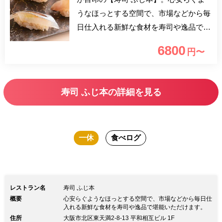
うなほっとする空間で、市場などから毎
日仕入れる新鮮な食材を寿司や逸品で堪
能いただけます。カウンター席のみの店
6800
円〜
内は、時間を忘れて寛げる癒しの和空間
が広がります。
寿司 ふじ本の詳細を見る
一休
食べログ
レストラン名
寿司 ふじ本
概要
心安らぐようなほっとする空間で、市場などから毎日仕
入れる新鮮な食材を寿司や逸品で堪能いただけます。
住所
大阪市北区東天満2-8-13 平和相互ビル 1F