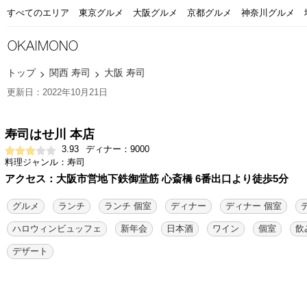
すべてのエリア
東京グルメ
大阪グルメ
京都グルメ
神奈川グルメ
トップ
関西 寿司
大阪 寿司
更新日：2022年10月21日
寿司はせ川 本店
3.93
ディナー：9000
料理ジャンル：寿司
アクセス：大阪市営地下鉄御堂筋 心斎橋 6番出口より徒歩5分
グルメ
ランチ
ランチ 個室
ディナー
ディナー 個室
ハロウィンビュッフェ
新年会
日本酒
ワイン
個室
飲
デザート