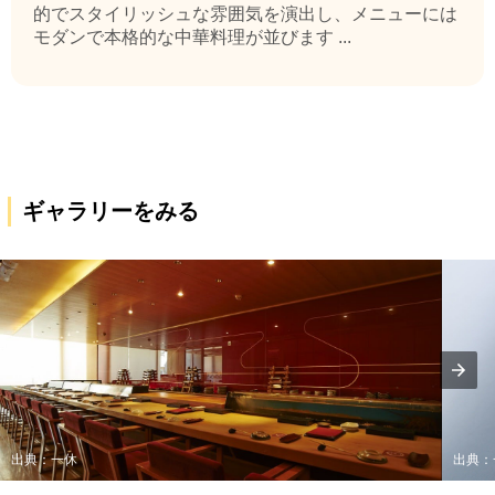
的でスタイリッシュな雰囲気を演出し、メニューには
モダンで本格的な中華料理が並びます ...
ギャラリーをみる
出典：一休
出典：