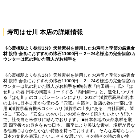
寿司はせ川 本店の詳細情報
《心斎橋駅より徒歩1分》天然素材を使用したお寿司と季節の厳選食
材 接待 会食におすすめの懐石11000円～ 2～24名様迄の完全個室/カ
ウンターは気の利いた職人がお相手を
《心斎橋駅より徒歩1分》天然素材を使用したお寿司と季節の厳選食
材 接待 会食におすすめの懐石11000円～ 2～24名様迄の完全個室/カ
ウンターは気の利いた職人がお相手を■陶芸家『内田鋼一』氏×『は
せ川』の器 日本の陶芸をリードする『内田鋼一』と、進化しつづけ
る『はせ川』のコラボレーションにより、2012年滋賀県高島市朽木
の山中に日本古来から伝わる『穴窯』を築き、当店の器の一部に使
用 ■滋賀県産有機米コシヒカリ 滋賀県の山奥にある、自社田園。 皆
様に『安心』『安全』のおいしいお米を食べて頂きたいという思い
で、社長自ら米作りに励んでおります。 ■日本各地の天然素材を厳
選 四季折々の良さをもつ日本。 四季により美味な素材、場所が異な
る他国にはなかなかない特徴を持っております。 そんな素晴らしい
日本の文化を表現したい… そんな思いで、その時その時の良い物