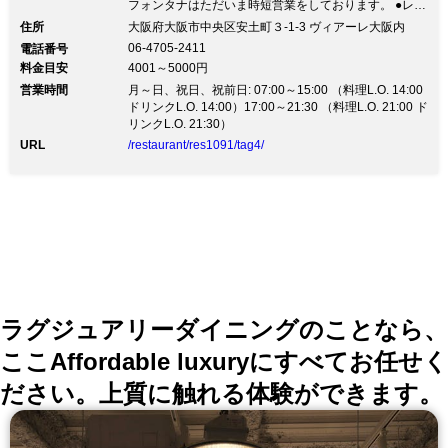
フォンタナはただいま時短営業をしております。 ●レス
トラン：20：30まで (L.O 20:00 コース料理 L.O 19:00)
住所
大阪府大阪市中央区安土町３-1-3 ヴィアーレ大阪内
●ラウンジ ：20：30までヴィアーレ大阪 フォンタナ
06-4705-2411
電話番号
は、本町駅すぐのホテル内にあるレストラン。 ビジネ
料金目安
4001～5000円
スの宴席や仲間との食事会。 結婚記念日、歓送迎会、
営業時間
感謝を込めたお食事会など、 さまざまなシーンでご利
月～日、祝日、祝前日: 07:00～15:00 （料理L.O. 14:00
用ください。 ◆季節のディナーコース◆ お気軽にお召
ドリンクL.O. 14:00）17:00～21:30 （料理L.O. 21:00 ド
し上がりいただける、ワンドリンク付きの懐石や 120分
リンクL.O. 21:30）
のフリードリンク付きのフルコースなど豊富にご用意！
URL
/restaurant/res1091/tag4/
記念日や大切な日にお勧めのコースでは フォアグラや
トリュフなど、嬉しい贅沢内容◎ ◆個室・貸切◆ 《半
個室》2～6名様。室料はかかりません。 《完全個室》8
～14名様。コースご利用で室料はかかりません。 《貸
切》レストラン25～60名様。ラウンジ25～40名様。結
婚式二次会やパーティーに。
ラグジュアリーダイニングのことなら、
ここAffordable luxuryにすべてお任せく
ださい。上質に触れる体験ができます。