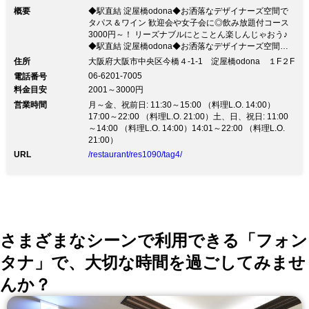
概要
◆駅直結 淀屋橋odona◆お洒落なデザイナーズ空間で
タパス＆ワイン 歓迎会や女子会に◎飲み放題付コース
3000円～！ リーズナブルにとことん楽しんじゃおう♪
◆駅直結 淀屋橋odona◆お洒落なデザイナーズ空間で
タパス＆ワイン 歓迎会や女子会に◎飲み放題付コース
住所
大阪府大阪市中央区今橋４-1-1 淀屋橋odona １F２F
3000円～！ リーズナブルにとことん楽しんじゃおう
06-6201-7005
電話番号
♪◆ご来店の際の注意事項 ※衛生対策についてはお店の
料金目安
2001～3000円
最新情報をご覧ください。 ・当店は皆様に検温、手指
営業時間
の消毒を徹底してからお席へご案内しております。 ・
月～金、祝前日: 11:30～15:00 （料理L.O. 14:00）
37.5度以上の熱をお持ちの場合来店をお断りする場合が
17:00～22:00 （料理L.O. 21:00）土、日、祝日: 11:00
あります。 ご理解ご協力の程よろしくお願いいたしま
～14:00 （料理L.O. 14:00）14:01～22:00 （料理L.O.
す。 ◆仕事帰りのサク飲み、女子会～ご宴会まで◎ 利
21:00）
用シーンに合わせて選べるコースは1500円～！ 飲み放
URL
/restaurant/res1090/tag4/
題をつけてご宴会にも最適です！ 【お洒落な空間で時
を忘れるひと時を♪】 ◆大人な落ち着いた空間で楽しむ
タパスは280円～ リーズナブル＆多彩な料理でお客様を
笑顔に♪ ◆ご宴会にも最適な開放的な空間 各種ご宴会や
デート、飲み会等広い店内を思いのままに！
さまざまなシーンで利用できる「フォン
タナ」で、大切な時間を過ごしてみませ
んか？