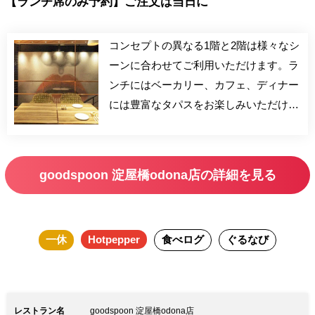
【ランチ席のみ予約】ご注文は当日に
コンセプトの異なる1階と2階は様々なシ
ーンに合わせてご利用いただけます。ラ
ンチにはベーカリー、カフェ、ディナー
には豊富なタパスをお楽しみいただける
1階とローストビーフをメインに堪能い
ただける2階、それぞれ楽しいひと時を
お過ごしください。
goodspoon 淀屋橋odona店の詳細を見る
一休
Hotpepper
食べログ
ぐるなび
レストラン名
goodspoon 淀屋橋odona店