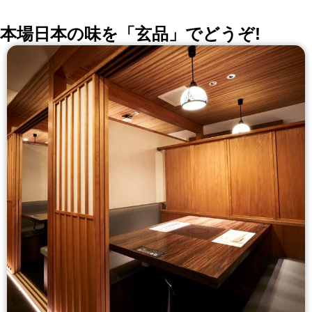
にも最適なディナーコース 8,000円～ ゜・*:.。.寛ぎの
個室空間.。.:*・゜ ◆2名様～25名様まで大小個室をご
用意。
本場日本の味を「玄品」でどうぞ!