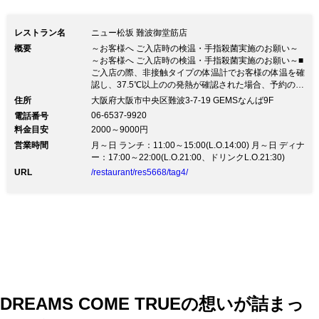
レストラン名
ニュー松坂 難波御堂筋店
概要
～お客様へ ご入店時の検温・手指殺菌実施のお願い～
～お客様へ ご入店時の検温・手指殺菌実施のお願い～■
ご入店の際、非接触タイプの体温計でお客様の体温を確
認し、37.5℃以上のの発熱が確認された場合、予約の有
無にか関わらず、ご利用をお断りいたします。体調の優
住所
大阪府大阪市中央区難波3-7-19 GEMSなんば9F
れないお客様はご来店をお控えいただきますよう願いた
06-6537-9920
電話番号
します。 ■入店時に、手指のアルコール消毒のご協力を
料金目安
2000～9000円
お願いしております。 その他、従業員一同、感染拡大
営業時間
防止に最善を尽くしてまいります。 何卒、皆様のご理
月～日 ランチ：11:00～15:00(L.O.14:00) 月～日 ディナ
解とご協力を賜りますようお願い申し上げます。
ー：17:00～22:00(L.O.21:00、ドリンクL.O.21:30)
URL
/restaurant/res5668/tag4/
DREAMS COME TRUEの想いが詰まっ