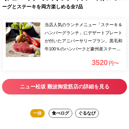
ーグとステーキを両方楽しめる全7品
当店人気のランチメニュー「ステーキ＆
ハンバーグランチ」にデザートプレート
が付いたアニバーサリープラン。黒毛和
牛100％のハンバークど豪州産ステーキ
を対面調理でご提供いたします。記念日
3520
円〜
やデート、ご家族でのお食事に是非ご賞
味下さいませ。
ニュー松坂 難波御堂筋店の詳細を見る
一休
食べログ
ぐるなび