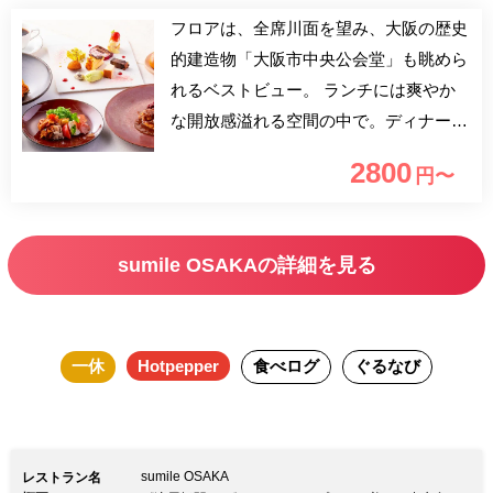
フロアは、全席川面を望み、大阪の歴史
的建造物「大阪市中央公会堂」も眺めら
れるベストビュー。 ランチには爽やか
な開放感溢れる空間の中で。ディナーに
はしっとりとリバーサイドのロマンティ
2800
円〜
ックな夜景を眺めながら、ゆったりとお
食事をお愉しみください。
sumile OSAKAの詳細を見る
一休
Hotpepper
食べログ
ぐるなび
sumile OSAKA
レストラン名