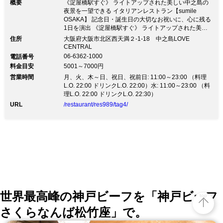
概要
《淀屋橋駅すぐ》 ライトアップされた美しい中之島の
夜景を一望できる イタリアンレストラン【sumile
OSAKA】 記念日・誕生日の大切なお祝いに、心に残る
1日を演出 《淀屋橋駅すぐ》 ライトアップされた美し
い中之島の夜景を一望できる イタリアンレストラン
住所
大阪府大阪市北区西天満２-1-18 中之島LOVE
【sumile OSAKA】 記念日・誕生日の大切なお祝いに、
CENTRAL
心に残る1日を演出大阪の真ん中で、川面を眺めながら
06-6362-1000
電話番号
ゆったりイタリアンを楽しむ。 季節の素材をふんだん
料金目安
5001～7000円
に使ったメニューは目にも鮮やか。 店名はスミレの花
営業時間
月、火、木～日、祝日、祝前日: 11:00～23:00 （料理
と、Smile（スマイル）をかけて「sumile」。 お客様に
L.O. 22:00 ドリンクL.O. 22:00）水: 11:00～23:00 （料
笑顔になっていただける料理と空間をお届けいたしま
理L.O. 22:00 ドリンクL.O. 22:30）
す。 ◇コース◇ ランチ「Amarililiアマリッリ」3,800円
（ 税抜 ） ディナー「Camelia カメリア」4,500円（ 税
URL
/restaurant/res989/tag4/
抜 ） その他コースもご用意いたしております。 ◇おす
すめ◇ スミレプレート 2,000円（税抜）色々な海の幸
とお野菜を味わえる！ 座り心地の良いソファー席や、
風を感じられるテラス席もございます。 大切な方との
お食事やちょっとしたお集まりごとにぴったりの個室も
ご用意。 気軽なランチに、デートやディナーに、さま
ざまなシーンでご利用ください。
世界最高峰の神戸ビーフを「神戸ビーフ
top
さくらなんば松竹座」で。