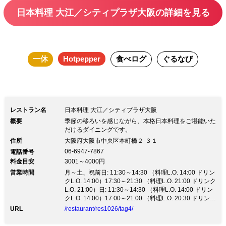
し込む、明るく開放的な空間が広がりま
日本料理 大江／シティプラザ大阪の詳細を見る
す。厳選された素材と料理長の技、そし
て器を彩る、目にもあざやかな料理を五
感で堪能してください。 ＜ご予約特典
一休
Hotpepper
食べログ
ぐるなび
＞ ■食後カフェ付き その他、当日ご注文
頂ける単品メニューのご用意もございま
す。 ご不明な点がございましたら、店
舗へお問い合わせください。 【お子様
レストラン名
日本料理 大江／シティプラザ大阪
メニューもご用意しております】※オプ
概要
季節の移ろいを感じながら、本格日本料理をご堪能いた
ションよりご注文下さい。 ■お子様御
だけるダイニングです。
住所
大阪府大阪市中央区本町橋２‐３１
膳 2,700円(前日までのご予約制)
06-6947-7867
電話番号
料金目安
3001～4000円
営業時間
月～土、祝前日: 11:30～14:30 （料理L.O. 14:00 ドリン
クL.O. 14:00）17:30～21:30 （料理L.O. 21:00 ドリンク
L.O. 21:00）日: 11:30～14:30 （料理L.O. 14:00 ドリン
クL.O. 14:00）17:00～21:00 （料理L.O. 20:30 ドリンク
L.O. 20:30）祝日: 11:30～14:30 （料理L.O. 14:00 ドリ
URL
/restaurant/res1026/tag4/
ンクL.O. 14:00）17:30～21:00 （料理L.O. 20:30 ドリン
クL.O. 20:30）