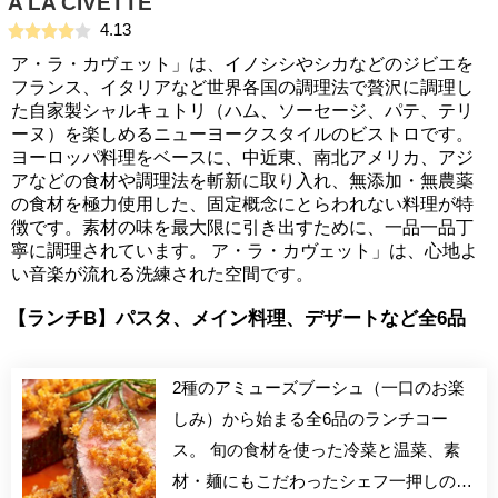
A LA CIVETTE
4.13
ア・ラ・カヴェット」は、イノシシやシカなどのジビエを
フランス、イタリアなど世界各国の調理法で贅沢に調理し
た自家製シャルキュトリ（ハム、ソーセージ、パテ、テリ
ーヌ）を楽しめるニューヨークスタイルのビストロです。
ヨーロッパ料理をベースに、中近東、南北アメリカ、アジ
アなどの食材や調理法を斬新に取り入れ、無添加・無農薬
の食材を極力使用した、固定概念にとらわれない料理が特
徴です。素材の味を最大限に引き出すために、一品一品丁
寧に調理されています。 ア・ラ・カヴェット」は、心地よ
い音楽が流れる洗練された空間です。
【ランチB】パスタ、メイン料理、デザートなど全6品
2種のアミューズブーシュ（一口のお楽
しみ）から始まる全6品のランチコー
ス。 旬の食材を使った冷菜と温菜、素
材・麺にもこだわったシェフ一押しのパ