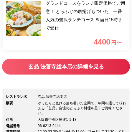
グランドコースをランチ限定価格でご用
意！ とらふぐの唐揚げもついた、一番
人気の贅沢ランチコース ※当日15時ま
で受付
4400
円〜
玄品 法善寺総本店の詳細を見る
レストラン名
玄品 法善寺総本店
概要
ゆったりと寛げる落ち着いた空間で、年間を通して味わ
える「玄品」自慢のとらふぐ料理を是非ご賞味くださ
い。
住所
大阪市中央区難波1-1-13
06-6213-9444
電話番号
営業時間
12:00-22:30(ランチL.O.15:00、フードL.O.21:30、ドリ