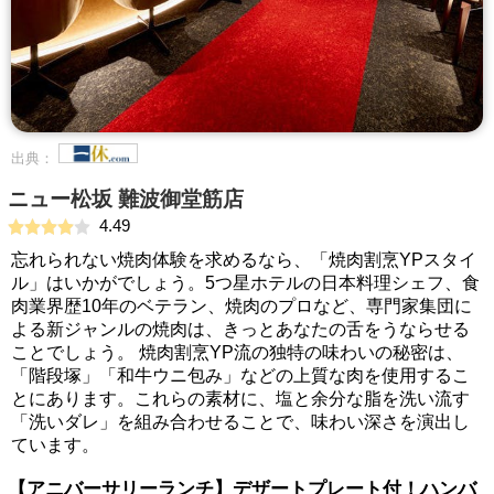
出典：
ニュー松坂 難波御堂筋店
4.49
忘れられない焼肉体験を求めるなら、「焼肉割烹YPスタイ
ル」はいかがでしょう。5つ星ホテルの日本料理シェフ、食
肉業界歴10年のベテラン、焼肉のプロなど、専門家集団に
よる新ジャンルの焼肉は、きっとあなたの舌をうならせる
ことでしょう。 焼肉割烹YP流の独特の味わいの秘密は、
「階段塚」「和牛ウニ包み」などの上質な肉を使用するこ
とにあります。これらの素材に、塩と余分な脂を洗い流す
「洗いダレ」を組み合わせることで、味わい深さを演出し
ています。
【アニバーサリーランチ】デザートプレート付！ハンバ