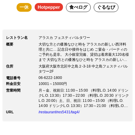
一休
Hotpepper
食べログ
ぐるなび
レストラン名
アラスカ フェスティバルタワー
概要
大切な方との優雅なひと時を アラスカの新しい西洋料
理と共に… 記念日や接待をはじめ ご宴会・パーティの
ご予約も是非。 大小個室完備、貸切は着席最大120名様
まで 大切な方との優雅なひと時を アラスカの新しい西
洋料理と共に… 記念日や接待をはじめ ご宴会・パーテ
住所
大阪府大阪市北区中之島２-3-18 中之島フェスティバル
ィのご予約も是非。 大小個室完備、貸切は着席最大120
タワー2F
名様まで記念日・誕生日・ご接待はもちろん 各種パー
06-6222-1800
電話番号
ティ・レセプション、歓送迎会 結婚式の披露パーティ
料金目安
10001～15000円
ー・二次会等 各種パーティー等、様々なシーンでご利
営業時間
用頂けます(プロジェクターあり) 【中之島フェスティバ
月～金、祝前日: 11:00～15:00 （料理L.O. 14:00 ドリン
ルタワーから始まるレストランアラスカの新たなる伝統
クL.O. 13:30）17:30～22:00 （料理L.O. 20:30 ドリンク
へ】 レストランアラスカが、全く新しいコンセプトで
L.O. 20:00）土、日、祝日: 11:00～15:00 （料理L.O.
生まれ変わりました。 93年間この大阪の地で愛されて
14:00 ドリンクL.O. 13:30）17:30～21:00 （料理L.O.
きた伝統の味わいは大切にしながらも、 新たなる息吹
19:00 ドリンクL.O. 20:00）
URL
/restaurant/res5431/tag4/
を吹き込んだ西洋料理。 シェフ吉村耕一によるプレゼ
ンテーションをお楽しみください。 ゜・*:.。.おすすめ
プラン.。.:*・゜ ◆アニヴァーサリープラン 10,000円～
◆フリードリンク付パーティプラン 5,000円～ ◆接待