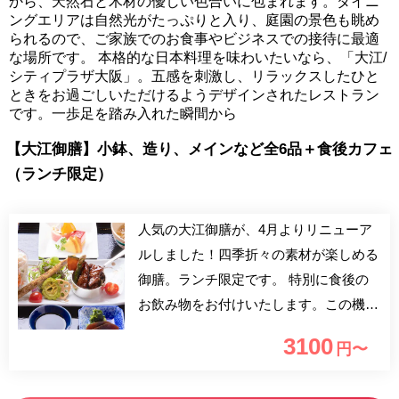
から、天然石と木材の優しい色合いに包まれます。ダイニ
ングエリアは自然光がたっぷりと入り、庭園の景色も眺め
られるので、ご家族でのお食事やビジネスでの接待に最適
な場所です。 本格的な日本料理を味わいたいなら、「大江/
シティプラザ大阪」。五感を刺激し、リラックスしたひと
ときをお過ごしいただけるようデザインされたレストラン
です。一歩足を踏み入れた瞬間から
【大江御膳】小鉢、造り、メインなど全6品＋食後カフェ
（ランチ限定）
人気の大江御膳が、4月よりリニューア
ルしました！四季折々の素材が楽しめる
御膳。ランチ限定です。 特別に食後の
お飲み物をお付けいたします。この機会
にぜひご利用くださいませ。 友人やご
3100
円〜
家族との昼食にご利用ください。ガラス
開口の設計により自然光がふんだんに差