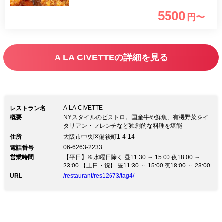
スタ、メイン料理は狩猟免許を持つスタ
5500
円〜
ッフが現地で下処理したクセのないジビ
エなどを使った肉料理を 丁寧に一つ一
つ手作りのデザートをご用意、食後のコ
A LA CIVETTEの詳細を見る
ーヒーor紅茶と一緒にゆっくりとした午
後をお過ごしください
A LA CIVETTE
レストラン名
概要
NYスタイルのビストロ。国産牛や鮮魚、有機野菜をイ
タリアン・フレンチなど独創的な料理を堪能
住所
大阪市中央区備後町1-4-14
06-6263-2233
電話番号
営業時間
【平日】※水曜日除く 昼11:30 ～ 15:00 夜18:00 ～
23:00 【土日・祝】 昼11:30 ～ 15:00 夜18:00 ～ 23:00
URL
/restaurant/res12673/tag4/