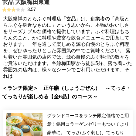
玄品 大阪梅田東通
3.57
大阪発祥のとらふぐ料理店「玄品」は、創業者の「高級と
らふぐを身近なものに」という思いから、本物のおいしさ
をリーズナブルな価格で提供しています。ふぐ料理はもち
ろんのこと、かに料理や豊富な飲食メニューもご用意して
おります。一年を通して楽しめる源心自慢のとらふぐ料理
を、ぜひゆったりとした雰囲気の中でご賞味ください。 落
ち着いた雰囲気の店内では、源心自慢のふぐ料理の数々を
ご賞味いただけます。各線梅田駅から徒歩5分、落ち着いた
雰囲気の店内は、様々なシーンでご利用いただけます。そ
れは
＜ランチ限定＞ 正午膳（しょうごぜん） ～てっさ・
てっちりが楽しめる【全6品】のコース～
グランドコースをランチ限定価格でご用
意！鍋用コラーゲンゼリーもついてより
豪華に。 てっさ(ふぐ刺し)、てっちり