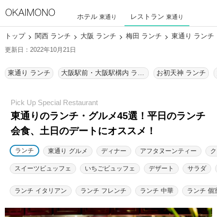
ホテル
レストラン
東通り
東通り
トップ
関西 ランチ
大阪 ランチ
梅田 ランチ
東通り ランチ
更新日：2022年10月21日
東通り ランチ
大阪駅前・大阪駅構内 ランチ
お初天神 ランチ
東通りのランチ・グルメ45選！
平日のランチ
会食、土日のデートにオススメ！
ランチ
東通り グルメ
ディナー
アフタヌーンティー
ク
スイーツビュッフェ
いちごビュッフェ
デザート
サラダ
ランチ イタリアン
ランチ フレンチ
ランチ 中華
ランチ 個