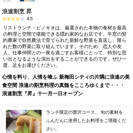
出典：
浪速割烹 昇
4.5
リストランテ・ピノキオは、厳選された本物の食材を最高
の料理と空間で堪能できる隠れ家的なお店です。牛窓の契
約農家で自然農法で育てられた新鮮な野菜を直送し、限ら
れた数の野菜に取り組んでいます。そのため、恋人や友
人、仕事仲間との一夜を過ごすお客様にとって、特別な思
い出となるような演出をすることができるのです。ぜひ一
度、足をお運びください。
心情を料り、人情を喰ふ 新梅田シティの片隅に浪速の美
食空間 浪速の割烹料理の真髄をこころゆくまで・・・
浪速割烹『昇』十一月一日オープン
ランチ限定の贅沢コース。 旬の素材を
ふんだんに使用したお料理をご堪能くだ
さい。