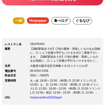
一休
Hotpepper
食べログ
ぐるなび
VENTRATA
レストラン名
概要
【扇町駅徒歩３分】◎旬の素材・美味しいものをお気軽
に…◎ シェフ自慢の手打ちパスタをぜひご賞味下さい
ませ。 【扇町駅徒歩３分】◎旬の素材・美味しいもの
をお気軽に…◎ シェフ自慢の手打ちパスタをぜひご賞
味下さいませ。■素材にこだわるシェフの１品１品をぜ
住所
大阪府大阪市北区天神橋３-6-22ミナミビル1F
ひお召し上がり下さい■ 《シェフおすすめの手打ちパス
06-6354-2336
電話番号
タをぜひご賞味下さいませ》 ■スパゲッティ・にんにく
料金目安
5001～7000円
タカの爪 アンチョビ 1,000円■ ■スパゲッティ・トマト
営業時間
ソース 900円■ ■ペンネ・りんごとくるみのゴルゴンゾ
火～金: 18:00～22:00 （料理L.O. 22:00 ドリンクL.O.
ーラチーズ 1,300円■ ■リングイネ・牡蠣のスモーク ト
22:00）土、日: 12:00～15:00 （料理L.O. 13:30 ドリン
クL.O. 13:30）18:00～22:00 （料理L.O. 22:00 ドリンク
マトクリームソース 1,400円■
L.O. 22:00）祝日: 12:00～15:00 （料理L.O. 13:30）
18:00～22:00祝前日: 18:00～22:00 （料理L.O. 22:00）
URL
/restaurant/res5925/tag4/