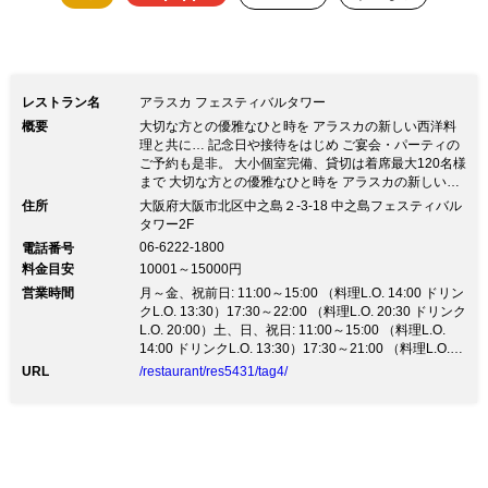
レストラン名
アラスカ フェスティバルタワー
概要
大切な方との優雅なひと時を アラスカの新しい西洋料
理と共に… 記念日や接待をはじめ ご宴会・パーティの
ご予約も是非。 大小個室完備、貸切は着席最大120名様
まで 大切な方との優雅なひと時を アラスカの新しい西
洋料理と共に… 記念日や接待をはじめ ご宴会・パーテ
住所
大阪府大阪市北区中之島２-3-18 中之島フェスティバル
ィのご予約も是非。 大小個室完備、貸切は着席最大120
タワー2F
名様まで記念日・誕生日・ご接待はもちろん 各種パー
06-6222-1800
電話番号
ティ・レセプション、歓送迎会 結婚式の披露パーティ
料金目安
10001～15000円
ー・二次会等 各種パーティー等、様々なシーンでご利
営業時間
用頂けます(プロジェクターあり) 【中之島フェスティバ
月～金、祝前日: 11:00～15:00 （料理L.O. 14:00 ドリン
ルタワーから始まるレストランアラスカの新たなる伝統
クL.O. 13:30）17:30～22:00 （料理L.O. 20:30 ドリンク
へ】 レストランアラスカが、全く新しいコンセプトで
L.O. 20:00）土、日、祝日: 11:00～15:00 （料理L.O.
生まれ変わりました。 93年間この大阪の地で愛されて
14:00 ドリンクL.O. 13:30）17:30～21:00 （料理L.O.
きた伝統の味わいは大切にしながらも、 新たなる息吹
19:00 ドリンクL.O. 20:00）
URL
/restaurant/res5431/tag4/
を吹き込んだ西洋料理。 シェフ吉村耕一によるプレゼ
ンテーションをお楽しみください。 ゜・*:.。.おすすめ
プラン.。.:*・゜ ◆アニヴァーサリープラン 10,000円～
◆フリードリンク付パーティプラン 5,000円～ ◆接待
にも最適なディナーコース 8,000円～ ゜・*:.。.寛ぎの
個室空間.。.:*・゜ ◆2名様～25名様まで大小個室をご