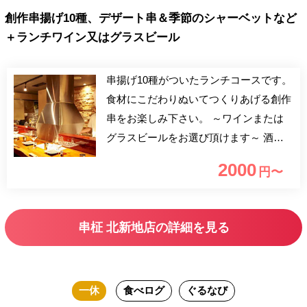
創作串揚げ10種、デザート串＆季節のシャーベットなど
＋ランチワイン又はグラスビール
串揚げ10種がついたランチコースです。
食材にこだわりぬいてつくりあげる創作
串をお楽しみ下さい。 ～ワインまたは
グラスビールをお選び頂けます～ 酒類
販売禁止期間中は酒類以外のワンドリン
2000
円〜
クサービスに変更させて頂きます。
串柾 北新地店の詳細を見る
一休
食べログ
ぐるなび