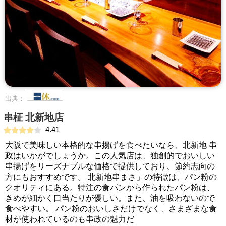
出典：
串柾 北新地店
4.41
大阪で美味しい本格的な串揚げを食べたいなら、北新地 串
政はいかがでしょうか。この人気店は、独創的でおいしい
串揚げをリーズナブルな価格で提供しており、節約志向の
方にもおすすめです。 北新地串まさ」の特徴は、パン粉の
クオリティにある。特注の食パンから作られたパン粉は、
きめが細かく口当たりが優しい。また、油を吸わないので
食べやすい。 パン粉のおいしさだけでなく、さまざまな食
材が使われているのも串政の魅力だ