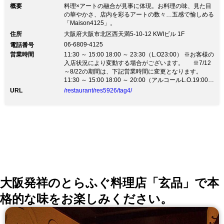
概要
料理×アートの融合が見事に体現。お料理の味、見た目
の華やかさ、店内を彩るアートの数々…五感で愉しめる
「Maison4125」。
住所
大阪府大阪市北区西天満5-10-12 KWIビル 1F
06-6809-4125
電話番号
営業時間
11:30 ～ 15:00 18:00 ～ 23:30（L.O23:00） ※お客様の
入店状況により変動する場合がございます。 ※7/12
～8/22の期間は、下記営業時間に変更となります。
11:30 ～ 15:00 18:00 ～ 20:00（アルコールL.O.19:00／
お食事L.O.19:30）
URL
/restaurant/res5926/tag4/
大阪発祥のとらふぐ料理店「玄品」で本
格的な味をお楽しみください。