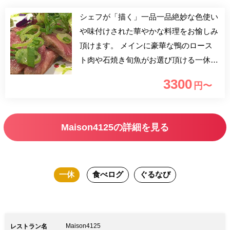
シェフが「描く」一品一品絶妙な色使い
や味付けされた華やかな料理をお愉しみ
頂けます。 メインに豪華な鴨のロース
ト肉や石焼き旬魚がお選び頂ける一休限
定1ドリンク付ランチプランでございま
3300
円〜
す。 アートに囲まれた居心地の良い空
間で、優雅なひとときをお過ごしくださ
い。 ～特典～ ■選べる1ドリンク（下記
Maison4125の詳細を見る
よりお選びいただけます） 生ビール、
グラスワイン赤・白、ソフトドリンク
一休
食べログ
ぐるなび
Maison4125
レストラン名