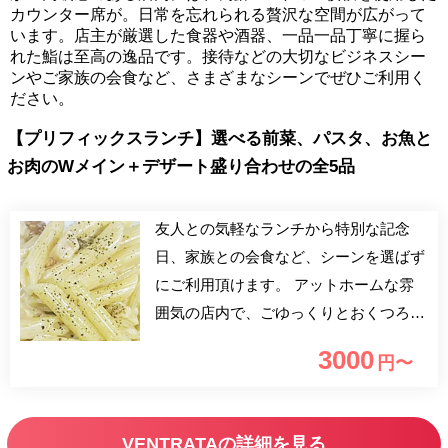
カウンター席が。日常を忘れられる贅沢な空間が広がって
います。店主が厳選した食器や酒器、一品一品丁寧に握ら
れた鮨は至高の逸品です。接待などの大切なビジネスシー
ンやご家族の会食など、さまざまなシーンでぜひご利用く
ださい。
【プリフィックスランチ】選べる前菜、パスタ、お魚と
お肉のWメイン＋デザート盛り合わせの全5品
友人との気軽なランチから特別な記念
日、家族との会食など、シーンを選ばず
にご利用頂けます。 アットホームな雰
囲気の店内で、ごゆっくりとおくつろぎ
ください。
3000
円〜
VENTRATAの詳細を見る