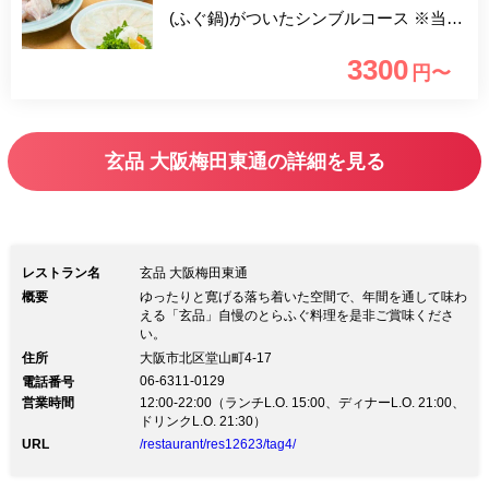
(ふぐ鍋)がついたシンブルコース ※当日
15時まで受付
3300
円〜
玄品 大阪梅田東通の詳細を見る
レストラン名
玄品 大阪梅田東通
概要
ゆったりと寛げる落ち着いた空間で、年間を通して味わ
える「玄品」自慢のとらふぐ料理を是非ご賞味くださ
い。
住所
大阪市北区堂山町4-17
06-6311-0129
電話番号
営業時間
12:00-22:00（ランチL.O. 15:00、ディナーL.O. 21:00、
ドリンクL.O. 21:30）
URL
/restaurant/res12623/tag4/