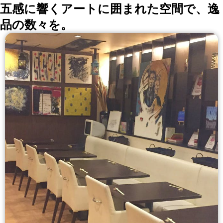
用意。
五感に響くアートに囲まれた空間で、逸
品の数々を。