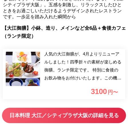
シティプラザ大阪」。五感を刺激し、リラックスしたひと
ときをお過ごしいただけるようデザインされたレストラン
です。一歩足を踏み入れた瞬間から
【大江御膳】小鉢、造り、メインなど全6品＋食後カフェ
（ランチ限定）
人気の大江御膳が、4月よりリニューア
ルしました！四季折々の素材が楽しめる
御膳。ランチ限定です。 特別に食後の
お飲み物をお付けいたします。この機会
にぜひご利用くださいませ。 友人やご
3100
円〜
家族との昼食にご利用ください。ガラス
開口の設計により自然光がふんだんに差
し込む、明るく開放的な空間が広がりま
日本料理 大江／シティプラザ大阪の詳細を見る
す。厳選された素材と料理長の技、そし
て器を彩る、目にもあざやかな料理を五