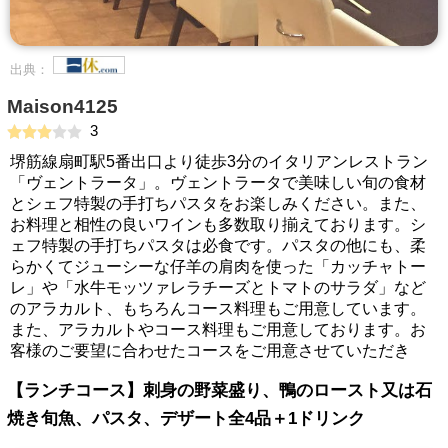
出典：
Maison4125
3
堺筋線扇町駅5番出口より徒歩3分のイタリアンレストラン
「ヴェントラータ」。ヴェントラータで美味しい旬の食材
とシェフ特製の手打ちパスタをお楽しみください。また、
お料理と相性の良いワインも多数取り揃えております。シ
ェフ特製の手打ちパスタは必食です。パスタの他にも、柔
らかくてジューシーな仔羊の肩肉を使った「カッチャトー
レ」や「水牛モッツァレラチーズとトマトのサラダ」など
のアラカルト、もちろんコース料理もご用意しています。
また、アラカルトやコース料理もご用意しております。お
客様のご要望に合わせたコースをご用意させていただき
【ランチコース】刺身の野菜盛り、鴨のロースト又は石
焼き旬魚、パスタ、デザート全4品＋1ドリンク