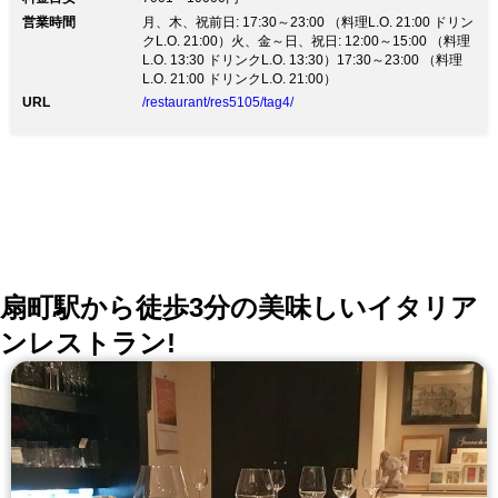
理長を任された落合昇による『浪速割烹 昇』 「始末の
営業時間
心を守る」浪速割烹の真髄をお楽しみください。 ◆厳
月、木、祝前日: 17:30～23:00 （料理L.O. 21:00 ドリン
選したこだわりの食材 浪速の伝統野菜を中心に、その
クL.O. 21:00）火、金～日、祝日: 12:00～15:00 （料理
時期に一番美味しい野菜を仕入れております。 魚は産
L.O. 13:30 ドリンクL.O. 13:30）17:30～23:00 （料理
地にこだわらず、その日に一番いいものを仕入れ、 ま
L.O. 21:00 ドリンクL.O. 21:00）
ぐろは築地より大間産を直送しております。 ◆特別な
URL
/restaurant/res5105/tag4/
席を個室で 2階には6名様までご利用できる個室をご用
意しています。 晴れの日のお食事や結納、接待にもご
利用ください。
扇町駅から徒歩3分の美味しいイタリア
ンレストラン!