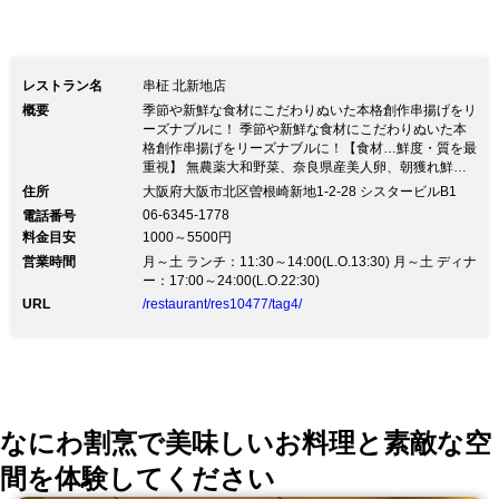
レストラン名
串柾 北新地店
概要
季節や新鮮な食材にこだわりぬいた本格創作串揚げをリ
ーズナブルに！ 季節や新鮮な食材にこだわりぬいた本
格創作串揚げをリーズナブルに！【食材…鮮度・質を最
重視】 無農薬大和野菜、奈良県産美人卵、朝獲れ鮮
魚、牛ヒレのシャトーブリアン、但馬牛特選ロースなど
住所
大阪府大阪市北区曽根崎新地1-2-28 シスタービルB1
を使用 【ころも】 もっちりとした下地ときめ細かなパ
06-6345-1778
電話番号
ン粉は油吸収も少なくあっさりでいて素材の味がしっか
料金目安
1000～5500円
りと味わえるうえ低カロリー ★創作串揚げ…素材の旨
営業時間
みを最大限に活かしたオリジナルの串揚げ】 串揚げ専
月～土 ランチ：11:30～14:00(L.O.13:30) 月～土 ディナ
門店で20年以上経験を積んだ橋本シェフの技が光りま
ー：17:00～24:00(L.O.22:30)
す。 手間ひまかけて提供する『創作串揚げ』をお愉し
URL
/restaurant/res10477/tag4/
みください 落ち着いた店内で、趣向を凝らした串かつ
と美味しいお酒を ごゆっくりと寛ぎながらご堪能くだ
さい。
なにわ割烹で美味しいお料理と素敵な空
間を体験してください