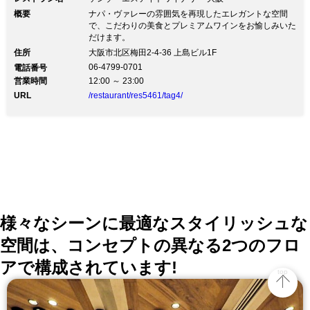
概要
ナパ・ヴァレーの雰囲気を再現したエレガントな空間
で、こだわりの美食とプレミアムワインをお愉しみいた
だけます。
住所
大阪市北区梅田2-4-36 上島ビル1F
06-4799-0701
電話番号
営業時間
12:00 ～ 23:00
URL
/restaurant/res5461/tag4/
様々なシーンに最適なスタイリッシュな
空間は、コンセプトの異なる2つのフロ
アで構成されています!
top