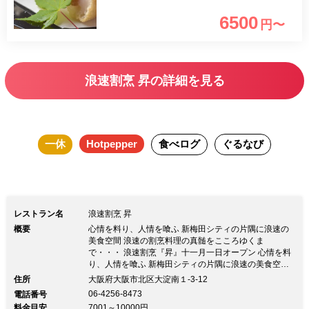
6500
円〜
浪速割烹 昇の詳細を見る
一休
Hotpepper
食べログ
ぐるなび
レストラン名
浪速割烹 昇
概要
心情を料り、人情を喰ふ 新梅田シティの片隅に浪速の
美食空間 浪速の割烹料理の真髄をこころゆくま
で・・・ 浪速割烹『昇』十一月一日オープン 心情を料
り、人情を喰ふ 新梅田シティの片隅に浪速の美食空間
浪速の割烹料理の真髄をこころゆくまで・・・ 浪速割
住所
大阪府大阪市北区大淀南１-3-12
烹『昇』十一月一日オープン浪速割烹の名店「心斎橋
06-4256-8473
電話番号
桝田」にて8年、「浪速割烹 喜川」で5年半修業し、 料
料金目安
7001～10000円