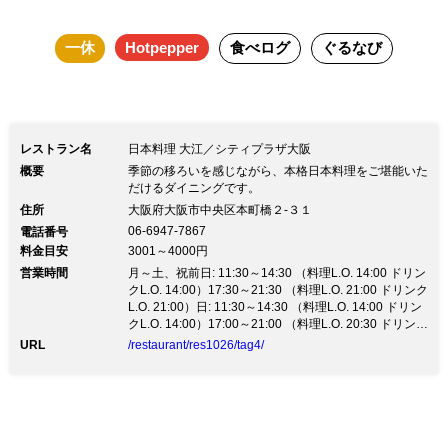
感で堪能してください。 ＜ご予約特典
一休
Hotpepper
食べログ
ぐるなび
＞ ■食後カフェ付き その他、当日ご注文
頂ける単品メニューのご用意もございま
す。 ご不明な点がございましたら、店
舗へお問い合わせください。 【お子様
レストラン名
日本料理 大江／シティプラザ大阪
メニューもご用意しております】※オプ
概要
季節の移ろいを感じながら、本格日本料理をご堪能いた
ションよりご注文下さい。 ■お子様御
だけるダイニングです。
住所
大阪府大阪市中央区本町橋２‐３１
膳 2,700円(前日までのご予約制)
06-6947-7867
電話番号
料金目安
3001～4000円
営業時間
月～土、祝前日: 11:30～14:30 （料理L.O. 14:00 ドリン
クL.O. 14:00）17:30～21:30 （料理L.O. 21:00 ドリンク
L.O. 21:00）日: 11:30～14:30 （料理L.O. 14:00 ドリン
クL.O. 14:00）17:00～21:00 （料理L.O. 20:30 ドリンク
L.O. 20:30）祝日: 11:30～14:30 （料理L.O. 14:00 ドリ
URL
/restaurant/res1026/tag4/
ンクL.O. 14:00）17:30～21:00 （料理L.O. 20:30 ドリン
クL.O. 20:30）