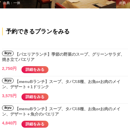
出典：一休
出典：
予約できるプランをみる
ikyu
【パエリアランチ】季節の野菜のスープ、グリーンサラダ、
焼き立てパエリア
2,750円
詳細をみる
ikyu
【menuBランチ】スープ、タパス8種、お魚orお肉のメイ
ン、デザート＋1ドリンク
3,575円
詳細をみる
ikyu
【menuBランチ】スープ、タパス8種、お魚orお肉のメイ
ン、デザート＋魚介のパエリア
4,840円
詳細をみる