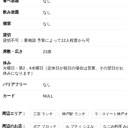
食べ放題
なし
飲み放題
なし
個室
なし
貸切
貸切不可 ：要相談 予算によって12人程度から可
席数・広さ
23席
休み
火曜日・第2，4水曜日（定休日が祝日の場合は営業、その翌日がお
休みになります）
バリアフリー
なし
カード
NULL
周辺エリア：
三宮 ランチ
神戸駅 ランチ
周辺のお店：
ボア フロッテ
ル プティ シエル
なごみ料理 み