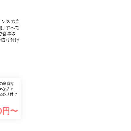
ランスの自
肉はすべて
で食事を
で盛り付け
かな品々
な盛り付け
0
円〜