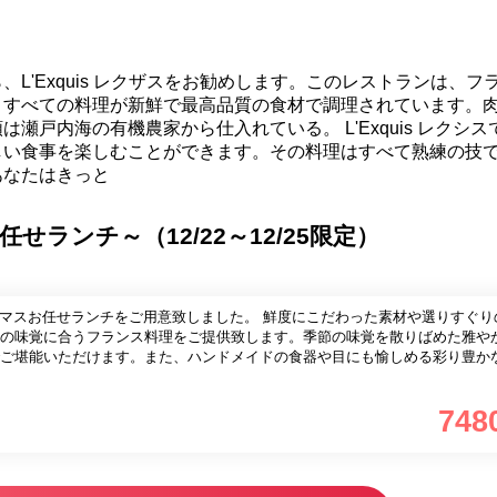
L'Exquis レクザスをお勧めします。このレストランは、フ
、すべての料理が新鮮で最高品質の食材で調理されています。
瀬戸内海の有機農家から仕入れている。 L'Exquis レクシス
しい食事を楽しむことができます。その料理はすべて熟練の技
あなたはきっと
任せランチ～（12/22～12/25限定）
ランチをご用意致しました。 鮮度にこだわった素材や選りすぐりの良質な
の味覚に合うフランス料理をご提供致します。季節の味覚を散りばめた雅や
ご堪能いただけます。また、ハンドメイドの食器や目にも愉しめる彩り豊か
748