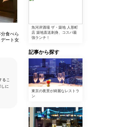
魚河岸酒場 ザ・築地 人形町
店 築地直送刺身、コスパ最
存分食べら
強ランチ！
！デート女
記事から探す
するこ
探しに
東京の夜景が綺麗なレストラ
ン