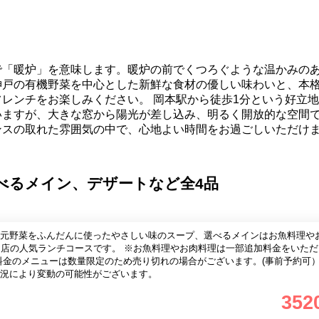
で「暖炉」を意味します。暖炉の前でくつろぐような温かみの
神戸の有機野菜を中心とした新鮮な食材の優しい味わいと、本
レンチをお楽しみください。 岡本駅から徒歩1分という好立
いますが、大きな窓から陽光が差し込み、明るく開放的な空間
ンスの取れた雰囲気の中で、心地よい時間をお過ごしいただけ
選べるメイン、デザートなど全4品
元野菜をふんだんに使ったやさしい味のスープ、選べるメインはお魚料理や
す。 ※お魚料理やお肉料理は一部追加料金をいただくメニュ
料金のメニューは数量限定のため売り切れの場合がございます。(事前予約可）
況により変動の可能性がございます。
352