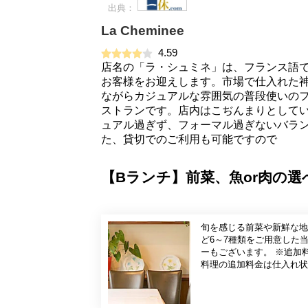
出典：
La Cheminee
4.59
店名の「ラ・シュミネ」は、フランス語
お客様をお迎えします。市場で仕入れた
ながらカジュアルな雰囲気の普段使いのフ
ストランです。店内はこぢんまりとして
ュアル過ぎず、フォーマル過ぎないバラ
た、貸切でのご利用も可能ですので
【Bランチ】前菜、魚or肉の
旬を感じる前菜や新鮮な地
ど6～7種類をご用意した当店の人気ランチコースで
ーもございます。 ※追加
料理の追加料金は仕入れ状