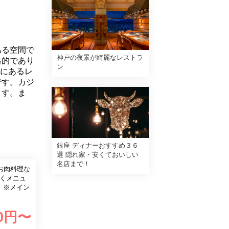
ある空間で
神戸の夜景が綺麗なレストラ
格的であり
ン
地にあるレ
です。カジ
ます。ま
銀座 ディナーおすすめ３６
選 隠れ家・安くておいしい
名店まで！
お肉料理な
 ※メイン
0
円〜