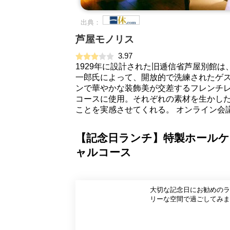
出典：
芦屋モノリス
3.97
1929年に設計された旧逓信省芦屋別館
一郎氏によって、開放的で洗練されたゲス
ンで華やかな装飾美が交差するフレンチレ
コースに使用。それぞれの素材を生かし
ことを実感させてくれる。 オンライン会
【記念日ランチ】特製ホール
ャルコース
大切な記念日にお勧めのラ
リーな空間で過ごしてみま