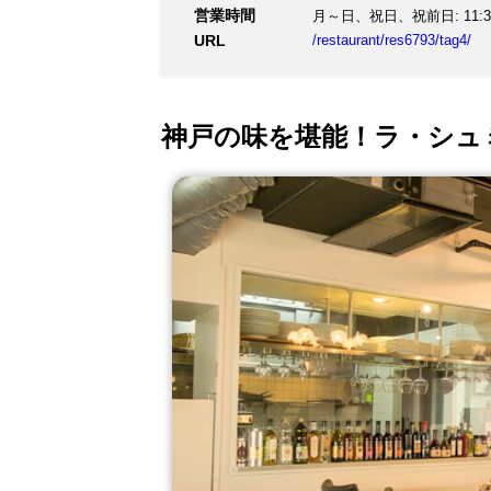
営業時間
月～日、祝日、祝前日: 11:30～2
お気軽にお問い合わせ下さ
URL
/restaurant/res6793/tag4/
神戸の味を堪能！ラ・シュ