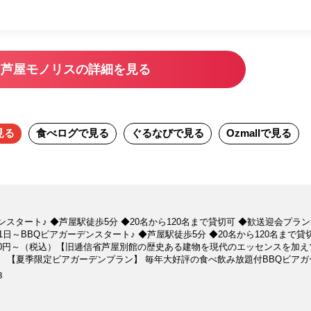
芦屋モノリスの詳細を見る
見る
食べログ
で見る
ぐるなび
で見る
Ozmall
で見る
ンスタート♪ ◆芦屋駅徒歩5分 ◆20名から120名まで貸切可 ◆歓送迎会プラン
月1日～BBQビアガーデンスタート♪ ◆芦屋駅徒歩5分 ◆20名から120名まで貸
000円～（税込）【旧逓信省芦屋別館の歴史ある建物を現代のエッセンスを加え
 【夏季限定ビアガーデンプラン】 毎年大好評の食べ飲み放題付BBQビアガ
間制》お一人様5,500円(税込み) お子様は小学生以上は一人3,500円。未就
３
ご案内もできます】 各種宴会に対応したコース・ビュッフェプランをご用意し
0名様ほどの小宴会まで様々なお集まりにご利用いただけます。 特別な料理と
過ごいただけるようご宴会専門プランナーが幹事様をしっかりサポート致しま