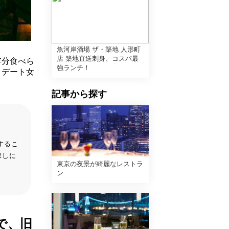
魚河岸酒場 ザ・築地 人形町
店 築地直送刺身、コスパ最
存分食べら
強ランチ！
！デート女
記事から探す
するこ
探しに
東京の夜景が綺麗なレストラ
ン
で、旧