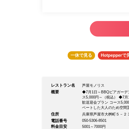
一休
で見る
Hotpepper
で
レストラン名
芦屋モノリス
概要
◆7月1日～BBQビアガーデ
ス5,000円～（税込） ◆7
歓送迎会プラン コース5,
ベートした大人のため空間】
を今年も開催します！ 《2時
住所
兵庫県芦屋市大桝町５－２
料になります！ 【貸切の
電話番号
050-5306-8501
す。 大型宴会・貸切から2
料金目安
5001～7000円
仲間達との最高の時間をお