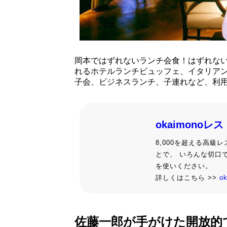
岡本ではずれないランチ会食！はずれな
れるホテルランチビュッフェ、イタリア
子会、ビジネスランチ、子連れなど、利
okaimonoレ
8,000を超える高
とで、 いろんな切口
を使いください。
詳しくはこちら >>
o
佐藤一郎が手がけた開放的