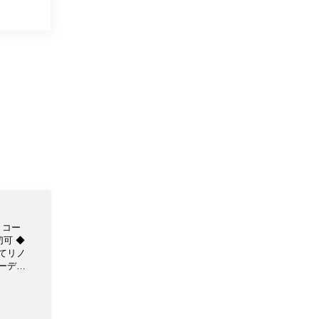
 コー
切可 ◆
てリノ
ーデン
学児は無
ていま
空間で
す。