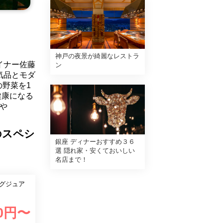
神戸の夜景が綺麗なレストラ
イナー佐藤
ン
気品とモダ
野菜を1
健康になる
や
のスペシ
銀座 ディナーおすすめ３６
選 隠れ家・安くておいしい
名店まで！
グジュア
0
円〜