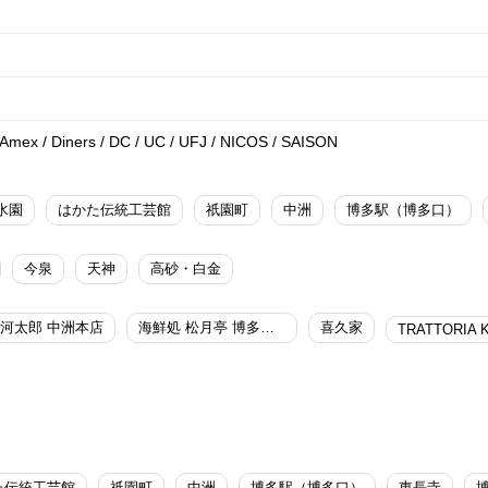
/ Amex / Diners / DC / UC / UFJ / NICOS / SAISON
水園
はかた伝統工芸館
祇園町
中洲
博多駅（博多口）
今泉
天神
高砂・白金
河太郎 中洲本店
海鮮処 松月亭 博多中洲店
喜久家
TRATTORIA 
た伝統工芸館
祇園町
中洲
博多駅（博多口）
東長寺