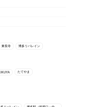
東長寺
博多リバレイン
たてやま
KIKUYA
博多リバレイン
博多駅（筑紫口・中央街）