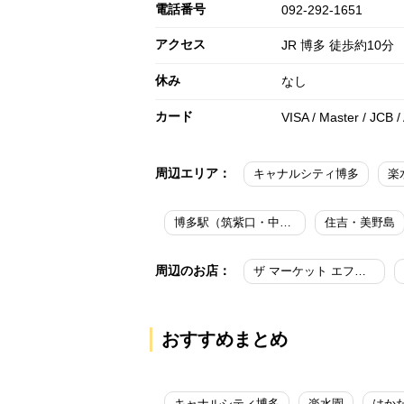
電話番号
092-292-1651
アクセス
JR 博多 徒歩約10分
休み
なし
カード
VISA / Master / JCB 
周辺エリア：
キャナルシティ博多
楽
博多駅（筑紫口・中央街）
住吉・美野島
周辺のお店：
ザ マーケット エフ／グランド ハイアット 福岡
おすすめまとめ
キャナルシティ博多
楽水園
はか