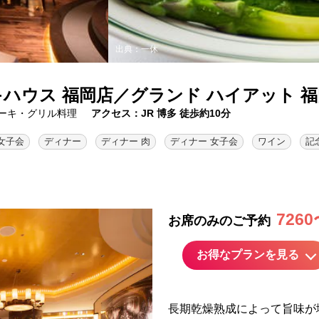
出典：一休
ハウス 福岡店／グランド ハイアット 福
ーキ・グリル料理
アクセス：JR 博多 徒歩約10分
女子会
ディナー
ディナー 肉
ディナー 女子会
ワイン
記
7260
お席のみのご予約
お得なプランを見る
長期乾燥熟成によって旨味が