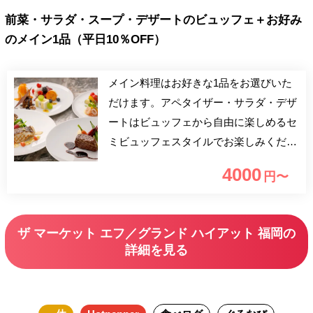
前菜・サラダ・スープ・デザートのビュッフェ＋お好み
のメイン1品（平日10％OFF）
メイン料理はお好きな1品をお選びいた
だけます。アペタイザー・サラダ・デザ
ートはビュッフェから自由に楽しめるセ
ミビュッフェスタイルでお楽しみくださ
い。 平日10％OFFにてご予約いただけ
4000
円〜
ます。この機会にぜひご利用くださいま
せ。
ザ マーケット エフ／グランド ハイアット 福岡の
詳細を見る