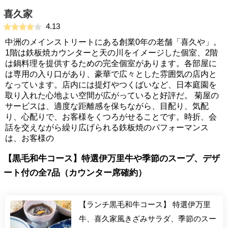
喜久家
4.13
中洲のメインストリートにある創業0年の老舗「喜久や」。
1階は鉄板焼カウンターと天の川をイメージした個室、2階
は鍋料理を提供するための完全個室があります。各部屋に
は専用の入り口があり、豪華で広々とした雰囲気の店内と
なっています。店内には提灯やつくばいなど、日本庭園を
取り入れた心地よい空間が広がっていると好評だ。 菊屋の
サービスは、適度な距離感を保ちながら、目配り、気配
り、心配りで、お客様をくつろがせることです。時折、会
話を交えながら繰り広げられる鉄板焼のパフォーマンス
は、お客様の
【黒毛和牛コース】特選伊万里牛や季節のスープ、デザ
ート付の全7品（カウンター席確約）
【ランチ黒毛和牛コース】 特選伊万里
牛、喜久家風きざみサラダ、季節のスー