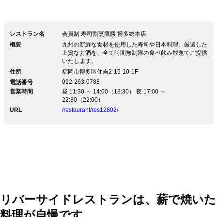
レストラン名
会員制 寿司割烹鷹勝 博多総本店
概要
九州の新鮮な食材を使用した寿司や日本料理、厳選した
上質なお酒を、全て時間無制限の食べ飲み放題でご提供
いたします。
住所
福岡市博多区住吉2-15-10-1F
092-263-0788
電話番号
営業時間
昼 11:30 ～ 14:00（13:30） 夜 17:00 ～
22:30（22:00）
URL
/restaurant/res12802/
リバーサイドレストランは、薪で焼いた
料理が自慢です。