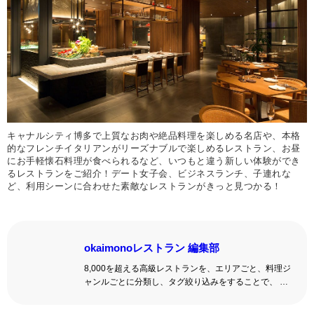
キャナルシティ博多で上質なお肉や絶品料理を楽しめる名店や、本格
的なフレンチイタリアンがリーズナブルで楽しめるレストラン、お昼
にお手軽懐石料理が食べられるなど、いつもと違う新しい体験ができ
るレストランをご紹介！デート女子会、ビジネスランチ、子連れな
ど、利用シーンに合わせた素敵なレストランがきっと見つかる！
okaimonoレストラン 編集部
8,000を超える高級レストランを、エリアごと、料理ジ
ャンルごとに分類し、タグ絞り込みをすることで、 い
ろんな切口で、レストランを探せる。記念日、女子
会、同窓会の会場・レストラン探しにを使いくださ