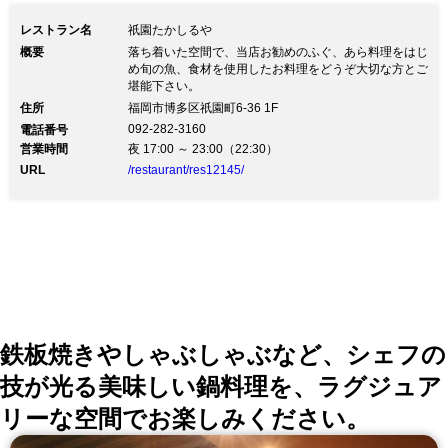
レストラン名
祇園たかしるや
概要
落ち着いた空間で、当店お勧めのふぐ、あら料理をはじ
め旬の魚、食材を使用したお料理をどうぞ大切な方とご
堪能下さい。
住所
福岡市博多区祇園町6-36 1F
092-282-3160
電話番号
営業時間
夜 17:00 ～ 23:00（22:30）
URL
/restaurant/res12145/
鉄板焼きやしゃぶしゃぶなど、シェフの
技が光る美味しい鍋料理を、ラグジュア
リーな空間でお楽しみください。