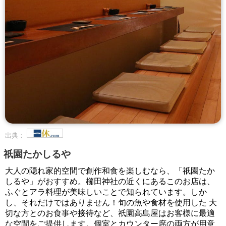
出典：
祇園たかしるや
大人の隠れ家的空間で創作和食を楽しむなら、「祇園たか
しるや」がおすすめ。櫛田神社の近くにあるこのお店は、
ふぐとアラ料理が美味しいことで知られています。しか
し、それだけではありません！旬の魚や食材を使用した 大
切な方とのお食事や接待など、祇園高島屋はお客様に最適
な空間をご提供します。個室とカウンター席の両方が用意