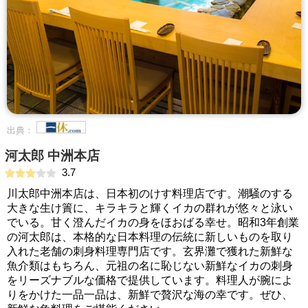
出典：
河太郎 中洲本店
3.7
川太郎中洲本店は、日本初のけす料理店です。潮騒のする
大きな生け簀に、キラキラと輝くイカの群れが悠々と泳い
でいる。甘く澄んだイカの身をほおばる幸せ。昭和3年創業
の河太郎は、本格的な日本料理の伝統に新しいものを取り
入れた老舗の刺身料理専門店です。玄界灘で獲れた新鮮な
魚介類はもちろん、元祖の名に恥じない新鮮なイカの刺身
をリーズナブルな価格で提供しています。料理人が腕によ
りをかけた一品一品は、新鮮で贅沢な海の幸です。ぜひ、