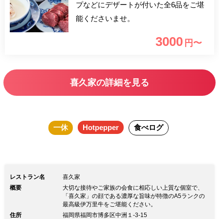
プなどにデザートが付いた全6品をご堪
能くださいませ。
3000
円〜
喜久家の詳細を見る
一休
Hotpepper
食べログ
レストラン名
喜久家
概要
大切な接待やご家族の会食に相応しい上質な個室で、
「喜久家」の顔である濃厚な旨味が特徴のA5ランクの
最高級伊万里牛をご堪能ください。
住所
福岡県福岡市博多区中洲１-3-15