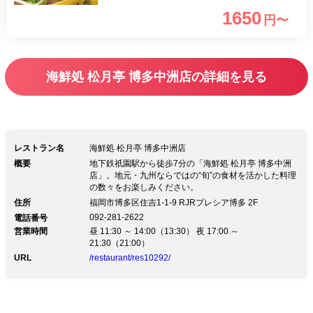
楽しめます。
1650
円〜
海鮮処 松月亭 博多中洲店の詳細を見る
レストラン名
海鮮処 松月亭 博多中洲店
概要
地下鉄祇園駅から徒歩7分の「海鮮処 松月亭 博多中洲
店」。地元・九州ならではの“旬”の食材を活かした料理
の数々をお楽しみください。
住所
福岡市博多区住吉1-1-9 RJRプレシア博多 2F
092-281-2622
電話番号
営業時間
昼 11:30 ～ 14:00（13:30） 夜 17:00 ～
21:30（21:00）
URL
/restaurant/res10292/