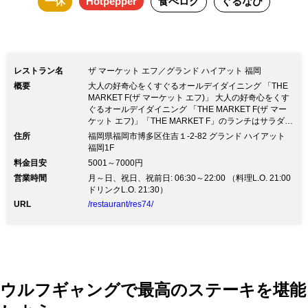
一休
Hotpepper
食べログ
ぐるなび
レストラン名
ザ マーケット エフ／グランド ハイアット 福岡
概要
大人の好奇心をくすぐるオールデイダイニング 「THE
MARKET F(ザ マーケット エフ)」 大人の好奇心をくす
ぐるオールデイダイニング 「THE MARKET F(ザ マー
ケット エフ)」「THE MARKET F」のランチはサラダ・
アペタイザー・デザートはビュッフェから自由に楽し
住所
福岡県福岡市博多区住吉１-2-82 グランド ハイアット
め、メイン料理はお好きな一品をチョイスできるセミビ
福岡1F
ュッフェスタイル。11/1(金)～1/9(木)は、チーズや冬野
料金目安
5001～7000円
菜を使った料理やスイーツを提供いたします。セミビュ
営業時間
月～日、祝日、祝前日: 06:30～22:00 （料理L.O. 21:00
ッフェスタイルのランチは2,400円～お楽しみいただけ
ドリンクL.O. 21:30）
ます。（サービス料・税別）
URL
/restaurant/res74/
ウルフギャングで最高のステーキを堪能