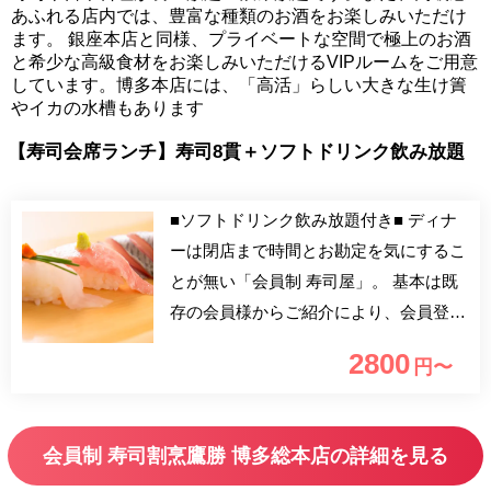
あふれる店内では、豊富な種類のお酒をお楽しみいただけ
ます。 銀座本店と同様、プライベートな空間で極上のお酒
と希少な高級食材をお楽しみいただけるVIPルームをご用意
しています。博多本店には、「高活」らしい大きな生け簀
やイカの水槽もあります
【寿司会席ランチ】寿司8貫＋ソフトドリンク飲み放題
■ソフトドリンク飲み放題付き■ ディナ
ーは閉店まで時間とお勘定を気にするこ
とが無い「会員制 寿司屋」。 基本は既
存の会員様からご紹介により、会員登録
いただけます。 九州の新鮮な食材を使
2800
円〜
用した寿司や日本料理、厳選した上質な
お酒を、全て時間無制限の食べ飲み放題
でご提供。 カウンター席をはじめ絢爛
会員制 寿司割烹鷹勝 博多総本店の詳細を見る
豪華な完全個室が様々ございます。