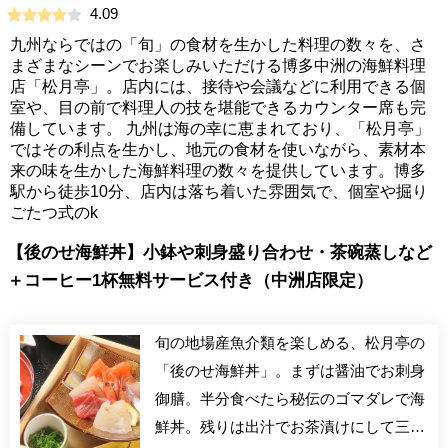
4.09
九州ならではの「旬」の食材を生かした料理の数々を、さ
まざまなシーンでお楽しみいただける博多中洲の海鮮料理
店「松月亭」。店内には、接待や会議などに利用できる個
室や、目の前で料理人の技を堪能できるカウンター席も完
備しています。 九州は海の幸に恵まれており、「松月亭」
ではその利点を生かし、地元の食材を使いながら、素材本
来の味を生かした海鮮料理の数々を提供しています。博多
駅から徒歩10分、店内は落ち着いた雰囲気で、個室や掘り
ごたつ式のk
【後のせ海鮮丼】小鉢や刺身盛り合わせ・茶碗蒸しなど
＋コーヒー1杯無料サービス付き（中洲店限定）
旬の地場産魚介類を楽しめる、松月亭の
「後のせ海鮮丼」。まずは醤油でお刺身
御膳。半分食べたら秘伝のゴマダレで海
鮮丼。残りは出汁でお茶漬けにして三度