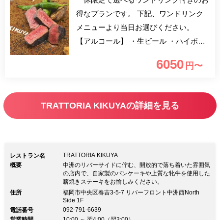
得なプランです。 下記、ワンドリンク
メニューより当日お選びください。
【アルコール】 ・生ビール ・ハイボー
ル ・赤ワイン ・白ワイン ・カシス（ソ
6050
円〜
ーダ、オレンジ、グレープフルーツ）
・カンパリ（ソーダ、オレンジ、グレー
プフルーツ） ・ピーチ（ソーダ、ウー
TRATTORIA KIKUYAの詳細を見る
ロン） ・ジン（トニック、ジンジャー
エール） 【ソフトドリンク】 ・オレン
ジジュース ・グレープフルーツジュー
ス ・アップルジュース ・ジンジャーエ
TRATTORIA KIKUYA
レストラン名
ール ・コーラ ・ウーロン茶 【山科茶
概要
中洲のリバーサイドに佇む、開放的で落ち着いた雰囲気
の店内で、自家製のパンケーキや上質な牝牛を使用した
舗】 ・煎茶 知覧 山の朝露 ・山科ほ
薪焼きステーキをお愉しみください。
うじ茶 ・レモングラスほうじ茶 ・カモ
住所
福岡市中央区春吉3-5-7 リバーフロント中洲西North
Side 1F
ミールほうじ茶 ・ジャスミンほうじ茶
092-791-6639
電話番号
営業時間
10:00 ～ 翌4:00（翌3:00）