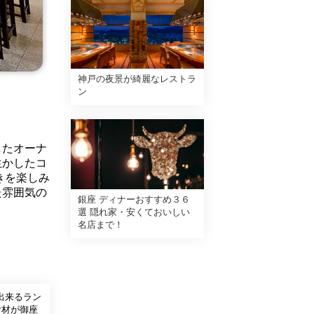
神戸の夜景が綺麗なレストラ
ン
したオーナ
生かしたコ
きを楽しみ
た雰囲気の
銀座 ディナーおすすめ３６
選 隠れ家・安くておいしい
名店まで！
出来るラン