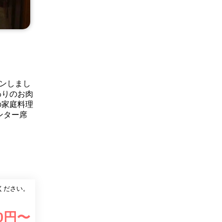
プンしまし
わりのお肉
の家庭料理
ンター席
ください。
0
円〜