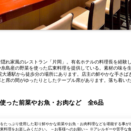
む隠れ家風のレストラン「片岡」。有名ホテルの料理長を経験
や糸島産の野菜を使った広東料理を提供している。素材の味を
院大通駅から徒歩分の場所にあります。店主の鮮やかな手さば
席と席の間がゆったりとしたテーブル席があります。落ち着い
使った前菜やお魚・お肉など 全6品
をたっぷり使用した彩り鮮やかな前菜やお魚・お肉料理などを堪能する事が
。 ～お客様へのお願い～ ※アレルギーや苦手な食材が御座