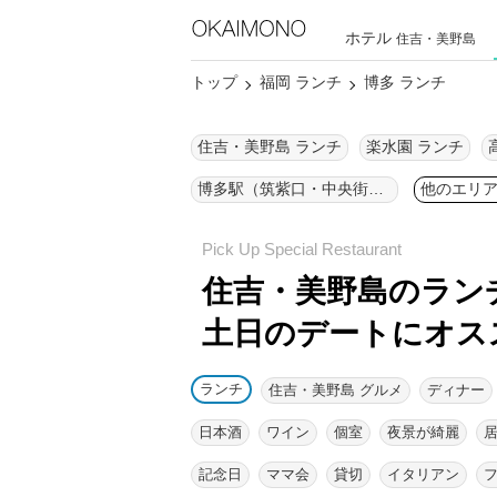
ホテル
住吉・美野島
トップ
福岡 ランチ
博多 ランチ
住吉・美野島 ランチ
楽水園 ランチ
博多駅（筑紫口・中央街） ランチ
他のエリ
住吉・美野島のラン
土日のデートにオス
ランチ
住吉・美野島 グルメ
ディナー
日本酒
ワイン
個室
夜景が綺麗
記念日
ママ会
貸切
イタリアン