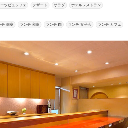
イーツビュッフェ
デザート
サラダ
ホテルレストラン
ンチ 個室
ランチ 和食
ランチ 肉
ランチ 女子会
ランチ カフェ