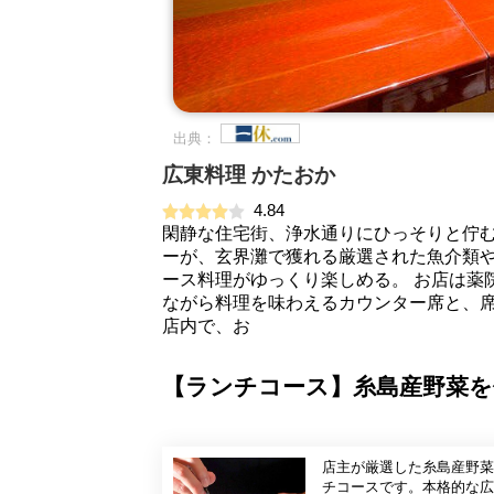
出典：
広東料理 かたおか
4.84
閑静な住宅街、浄水通りにひっそりと佇
ーが、玄界灘で獲れる厳選された魚介類
ース料理がゆっくり楽しめる。 お店は薬
ながら料理を味わえるカウンター席と、
店内で、お
【ランチコース】糸島産野菜を
店主が厳選した糸島産野菜
チコースです。本格的な広東料理をお楽しみください