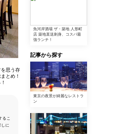
魚河岸酒場 ザ・築地 人形町
店 築地直送刺身、コスパ最
強ランチ！
記事から探す
ツを思う存
総まとめ！
る！
東京の夜景が綺麗なレストラ
ン
するこ
探しに