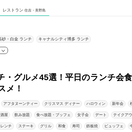
レストラン
住吉・美野島
高砂・白金 ランチ
キャナルシティ博多 ランチ
ア
チ・グルメ45選！
平日のランチ会
スメ！
アフタヌーンティー
クリスマス ディナー
ハロウィン
新年会
居酒屋
飲み放題
食べ放題・ブッフェ
女子会
デート
テイクア
フレンチ
ステーキ
グリル
和食
寿司
鉄板焼
ビュッフェ