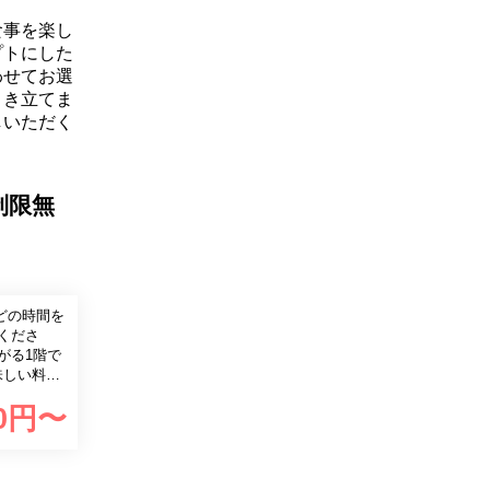
食事を楽し
プトにした
わせてお選
引き立てま
しいただく
制限無
 どの時間を
店くださ
味しい料
0
円〜