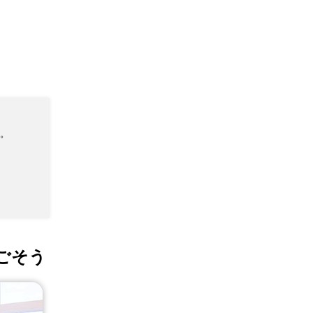
。
ごそう