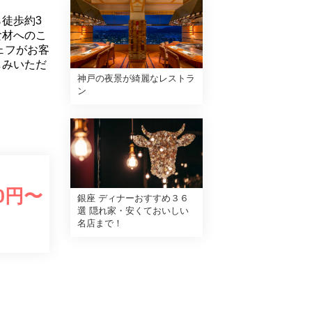
徒歩約3
食材へのこ
ェフがお客
しみいただ
神戸の夜景が綺麗なレストラ
ン
0
円〜
銀座 ディナーおすすめ３６
選 隠れ家・安くておいしい
名店まで！