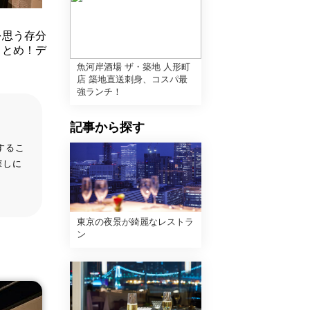
を思う存分
まとめ！デ
！
魚河岸酒場 ザ・築地 人形町
店 築地直送刺身、コスパ最
強ランチ！
記事から探す
するこ
探しに
東京の夜景が綺麗なレストラ
ン