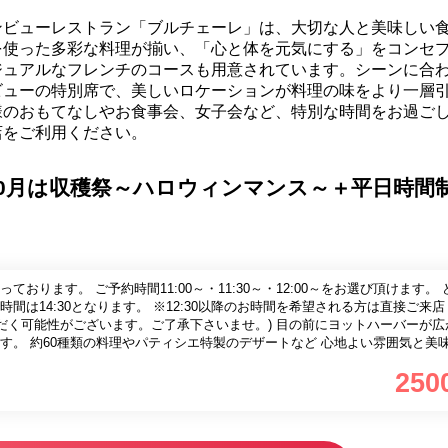
ンビューレストラン「ブルチェーレ」は、大切な人と美味しい
を使った多彩な料理が揃い、「心と体を元気にする」をコンセ
ジュアルなフレンチのコースも用意されています。シーンに合
ビューの特別席で、美しいロケーションが料理の味をより一層
様のおもてなしやお食事会、女子会など、特別な時間をお過ご
店をご利用ください。
0月は収穫祭～ハロウィンマンス～＋平日時間
おります。 ご予約時間11:00～・11:30～・12:00～をお選び頂けます。
間は14:30となります。 ※12:30以降のお時間を希望される方は直接ご来
ございます。ご了承下さいませ。) 目の前にヨットハーバーが広がる1階で
す。 約60種類の料理やパティシエ特製のデザートなど 心地よい雰囲気と美
楽しみください。
250