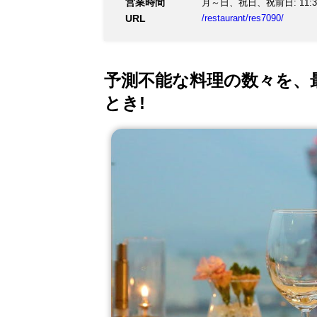
営業時間
月～日、祝日、祝前日: 11:30～1
県産のブランド鶏のみを 
URL
/restaurant/res7090/
予測不能な料理の数々を、
とき!