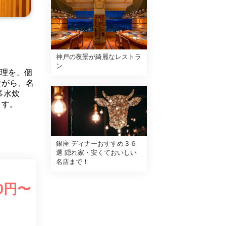
神戸の夜景が綺麗なレストラ
ン
料理を、個
ながら、名
多水炊
ます。
銀座 ディナーおすすめ３６
選 隠れ家・安くておいしい
名店まで！
0
円〜