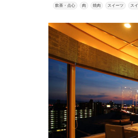
飲茶・点心
肉
焼肉
スイーツ
ス