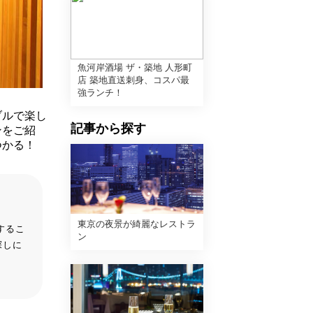
魚河岸酒場 ザ・築地 人形町
店 築地直送刺身、コスパ最
強ランチ！
ブルで楽し
記事から探す
ンをご紹
つかる！
東京の夜景が綺麗なレストラ
するこ
ン
探しに