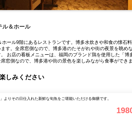
テル＆ホール
＆ホール9階にあるレストランです。博多水炊きや和食の懐石
います。全席窓側なので、博多港のたそがれや街の夜景を眺め
。 お店の看板メニューは、福岡のブランド鶏を使用した「博
全席窓側なので、博多港や街の景色を楽しみながら食事ができ
お楽しみください
」よりその日仕入れた新鮮な旬魚をご堪能いただける御膳です。
198