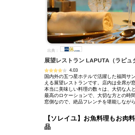
出典：
展望レストラン LAPUTA（ラピ
4.03
国内外の五つ星ホテルで活躍した福岡サン
える展望レストランです。店内は全席が
本当に美味しい料理の数々は、大切な人
最高のロケーションで、大切な方との時間
窓側なので、絶品フレンチを堪能しなが
【ソレイユ】お魚料理もお肉料
品