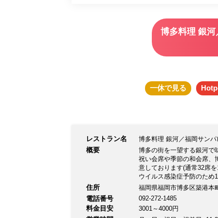
博多料理 銀
一休
で見る
Hotp
レストラン名
博多料理 銀河／福岡サン
概要
博多の街を一望する銀河で味
祝い会席や季節の和会席、
意しております(通常32席
ウイルス感染症予防のため1
11:30〜14:30（14:0
住所
福岡県福岡市博多区築港本町
大変ご迷惑をお掛けいたし
電話番号
092-272-1485
側】 美しい博多の街並みや
料金目安
3001～4000円
福岡・博多の和食料理界を