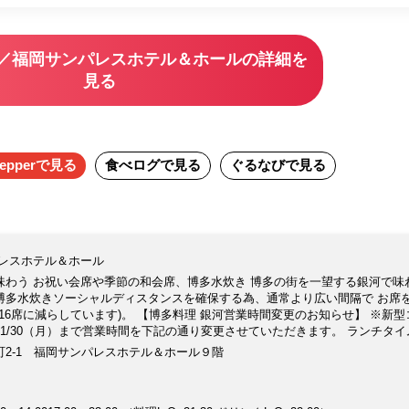
河／福岡サンパレスホテル＆ホールの詳細を
見る
epper
で見る
食べログ
で見る
ぐるなび
で見る
パレスホテル＆ホール
わう お祝い会席や季節の和会席、博多水炊き 博多の街を一望する銀河で味
博多水炊きソーシャルディスタンスを確保する為、通常より広い間隔で お席
を16席に減らしています)。 【博多料理 銀河営業時間変更のお知らせ】 ※新型
1/30（月）まで営業時間を下記の通り変更させていただきます。 ランチタイ
0オーダーストップ） ディナータイム 17:00〜21:00（20:30オーダーストップ） お
2-1 福岡サンパレスホテル＆ホール９階
ますが、何卒ご理解賜りますようお願い申し上げます 。 【ホテル上層階・全
博多湾を一望 抜群の眺望をお楽しみ頂けます 【こだわりの和会席と博多水
リードしてきた料理長が 監修する和会席や博多水炊き。 水炊きの鶏肉は地元