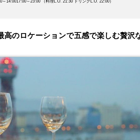
4:0017:00～23:00 （料理L.O. 21:30 ドリンクL.O. 22:00）
使用しています。
最高のロケーションで五感で楽しむ贅沢