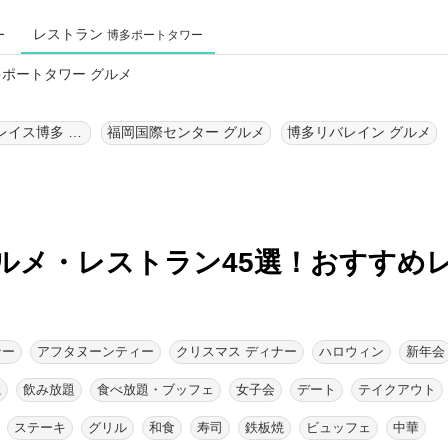
レストラン
ー
博多ポートタワー
多ポートタワー グルメ
ベイサイドプレイス博多 グルメ
福岡国際センター グルメ
博多リバレイン グルメ
ルメ・レストラン45選！
おすすめ
ナー
アフタヌーンティー
クリスマス ディナー
ハロウィン
新年会
麗
飲み放題
食べ放題・ブッフェ
女子会
デート
テイクアウト
ステーキ
グリル
和食
寿司
鉄板焼
ビュッフェ
中華