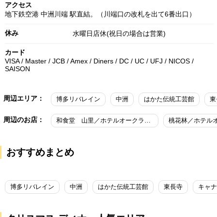
アクセス
地下鉄空港 中洲川端 駅直結。（川端口の改札を出て6番出口）
休み
水曜日店休(祝日の場合は営業)
カード
VISA / Master / JCB / Amex / Diners / DC / UC / UFJ / NICOS /
SAISON
周辺エリア：
博多リバレイン
中洲
はかた伝統工芸館
東
周辺のお店：
和食堂 山里／ホテルオークラ福岡
桃花林／ホテル
おすすめまとめ
博多リバレイン
中洲
はかた伝統工芸館
東長寺
キャナ