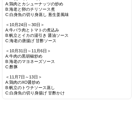
A:鶏肉とカシューナッツの炒め
B:海老と卵のチリソース煮
C:白身魚の切り身蒸し 葱生姜風味
＜10月24日～30日＞
A:牛バラ肉とトマトの煮込み
B:帆立とイカの湯引き 醤油ソース
C:海老の唐揚げ 甘酢ソース
＜10月31日～11月6日＞
A:牛肉の黒胡椒炒め
B:海老のマヨネーズソース
C:酢豚
＜11月7日～13日＞
A:鶏肉のXO醤炒め
B:帆立のトウチソース蒸し
C:白身魚の切り身揚げ 甘酢かけ