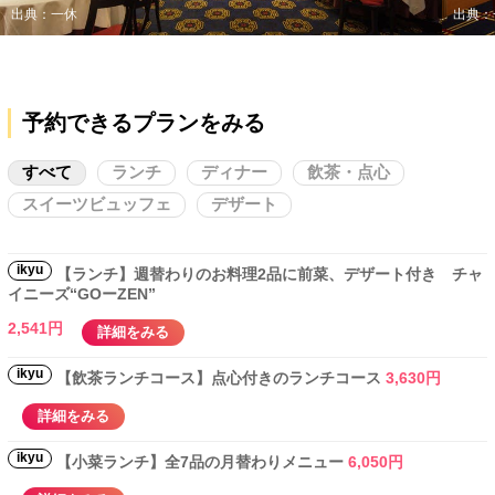
出典：一休
出典：
予約できるプランをみる
すべて
ランチ
ディナー
飲茶・点心
スイーツビュッフェ
デザート
ikyu
【ランチ】週替わりのお料理2品に前菜、デザート付き チャ
イニーズ“GOーZEN”
2,541円
詳細をみる
ikyu
【飲茶ランチコース】点心付きのランチコース
3,630円
詳細をみる
ikyu
【小菜ランチ】全7品の月替わりメニュー
6,050円