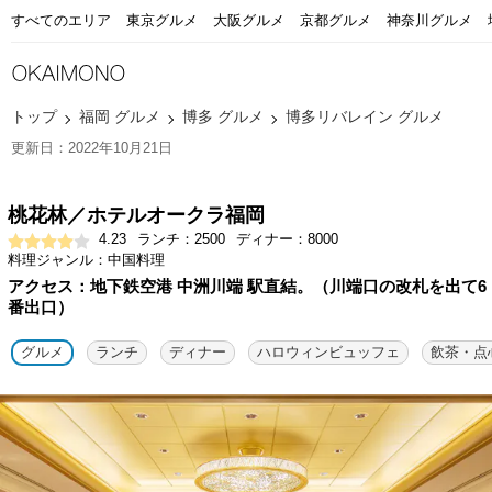
すべてのエリア
東京グルメ
大阪グルメ
京都グルメ
神奈川グルメ
トップ
福岡 グルメ
博多 グルメ
博多リバレイン グルメ
更新日：2022年10月21日
桃花林／ホテルオークラ福岡
4.23
ランチ：2500
ディナー：8000
料理ジャンル：中国料理
アクセス：地下鉄空港 中洲川端 駅直結。（川端口の改札を出て6
番出口）
グルメ
ランチ
ディナー
ハロウィンビュッフェ
飲茶・点