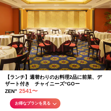
【ランチ】週替わりのお料理2品に前菜、
デ
ザート
付き チャイニーズ“GOー
2541〜
ZEN”
お得なプランを見る