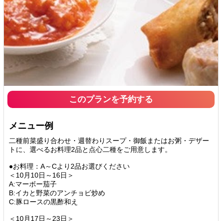
このプランを予約する
メニュー例
二種前菜盛り合わせ・週替わりスープ・御飯またはお粥・デザー
トに、選べるお料理2品と点心二種をご用意します。
●お料理：A～Cより2品お選びください
＜10月10日～16日＞
A:マーボー茄子
B:イカと野菜のアンチョビ炒め
C:豚ロースの黒酢和え
＜10月17日～23日＞