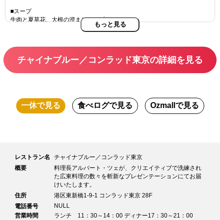
■スープ
牛肉と夏草花、大根の澄ましスープ
もっと見る
■メイン
鮑と浮き袋、鶏肉の煮込み
紹興酒、麻油、醤油の特製あんで
チャイナブルー／コンラッド東京の詳細を見る
■お食事
山椒油を効かせたジャージャー麺
■お茶菓子
お口直しジュースと中国菓子
一休
で見る
食べログ
で見る
Ozmall
で見る
■デザート
本日の料理長おすすめデザート
レストラン名
チャイナブルー／コンラッド東京
概要
料理長アルバート・ツェが、クリエイティブで洗練され
た広東料理の数々を斬新なプレゼンテーションにてお届
けいたします。
住所
港区東新橋1-9-1 コンラッド東京 28F
NULL
電話番号
営業時間
ランチ 11：30～14：00 ディナー17：30～21：00