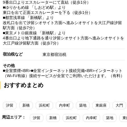
9番出口よりエスカレーターにて直結（徒歩1分）
■ゆりかもめ線 「しおどめ駅」より
東口を出て正面エスカレーターを下る（徒歩1分）
■都営浅草線 「新橋駅」より
改札口を出て汐留シオサイト方面へ進みシオサイトを大江戸線汐留
駅方面（徒歩7分）
■東京メトロ銀座線 「新橋駅」より
4番出口より地下通路を通り汐留シオサイト方面へ進みシオサイトを
大江戸線汐留駅方面（徒歩7分）
宿泊税など
東京都宿泊税
その他
■全室禁煙<BR>■全室インターネット接続完備<BR>インターネット
（Wi-Fi/有線）接続サービスが全室でご利用いただけます。（有料）
おすすめまとめ
汐留
新橋
浜松町
内幸町
築地
東銀座
大門
周辺エリア：
汐留
新橋
浜松町
内幸町
築地
東