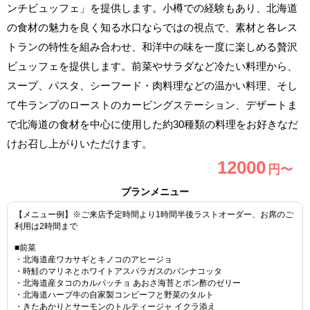
ンチビュッフェ」を提供します。小樽での経験もあり、北海道
の食材の魅力を良く知る水口ならではの視点で、素材と各レス
トランの特性を組み合わせ、和洋中の味を一度に楽しめる贅沢
ビュッフェを提供します。前菜やサラダなど冷たい料理から、
スープ、パスタ、シーフード・肉料理などの温かい料理、そし
て牛ランプのローストのカービングステーション、デザートま
で北海道の食材を中心に使用した約30種類の料理をお好きなだ
けお召し上がりいただけます。
12000
円〜
プランメニュー
【メニュー例】※ご来店予定時間より1時間半後ラストオーダー、お席のご
利用は2時間まで
■前菜
・北海道産ワカサギとキノコのアヒージョ
・時鮭のマリネとホワイトアスパラガスのパンナコッタ
・北海道産タコのカルパッチョ あおさ海苔とポン酢のゼリー
・北海道ハーブ牛の自家製コンビーフと野菜のタルト
・きたあかりとサーモンのトルティージャ イクラ添え