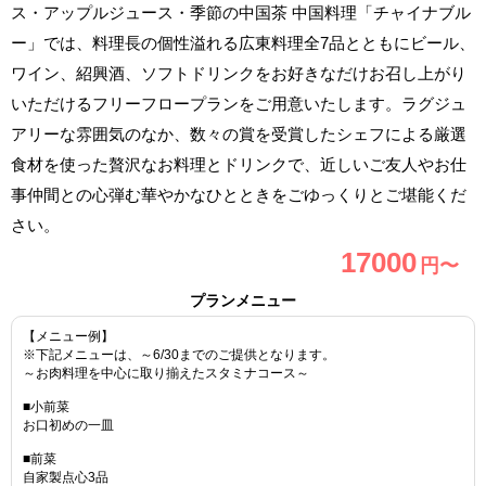
ス・アップルジュース・季節の中国茶 中国料理「チャイナブル
ー」では、料理長の個性溢れる広東料理全7品とともにビール、
ワイン、紹興酒、ソフトドリンクをお好きなだけお召し上がり
いただけるフリーフロープランをご用意いたします。ラグジュ
アリーな雰囲気のなか、数々の賞を受賞したシェフによる厳選
食材を使った贅沢なお料理とドリンクで、近しいご友人やお仕
事仲間との心弾む華やかなひとときをごゆっくりとご堪能くだ
さい。
17000
円〜
プランメニュー
【メニュー例】
※下記メニューは、～6/30までのご提供となります。
～お肉料理を中心に取り揃えたスタミナコース～
■小前菜
お口初めの一皿
■前菜
自家製点心3品