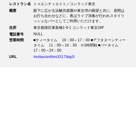
レストラン名
トゥエンティエイト／コンラッド東京
概要
眼下に広がる浜離宮庭園や東京湾の眺望と共に、昼間は
お打ち合わせなどに、夜はライブ演奏が行われスタイリ
ッシュなバーとしてご利用いただけます。
住所
東京都港区東新橋1-9-1 コンラッド東京28F
NULL
電話番号
営業時間
■ティータイム 10：00～17：00 ■アフタヌーンティー
タイム 11：00～16：30 ※2時間制 ■バータイム
17：00～24：00
URL
/restaurant/res3317/tag3/