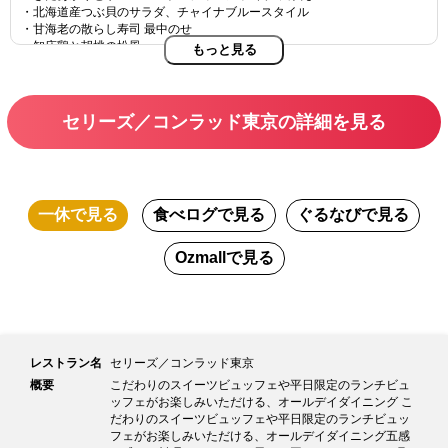
・北海道産つぶ貝のサラダ、チャイナブルースタイル
・甘海老の散らし寿司 最中のせ
・知床鶏と胡桃の松風
もっと見る
■サラダ
・ロメインレタス、ルッコラ、アスパラガス、コーン
ラベンダードレッシング、シーザードレッシング、オニオンドレッシン
セリーズ／コンラッド東京の詳細を見る
グ、バルサミコ酢＆オリーブオイル
・北海道ポテトサラダと鹿のソーセージ
・トマトカプレーゼ 北海道産モッツアレラチーズ
■ブレッド
・北海道バターミルクブレッド 他季節のブレッド2種
一休
で見る
食べログ
で見る
ぐるなび
で見る
■スープ
Ozmall
で見る
・アサリとコーンのチャウダー
■温かい料理
・北海道産油子のソテー タイムレモンソース
・北海道産ホッキ貝と空豆のクリームパスタ
・知床鶏むね肉の低温調理 バスク風グラタン カマンベールチーズのせ
・ラム肉のカツレツ ジンギスカンソース
レストラン名
セリーズ／コンラッド東京
・ズワイ蟹のビアバター 菜の花のミモザ添え
概要
こだわりのスイーツビュッフェや平日限定のランチビュ
・ホッケのチリソース和え
ッフェがお楽しみいただける、オールデイダイニング こ
・かみふらのポークの黒酢豚肉 香港スタイル
だわりのスイーツビュッフェや平日限定のランチビュッ
・ギョウジャニンニク炒飯
フェがお楽しみいただける、オールデイダイニング五感
・とうもろこし饅頭串揚げ