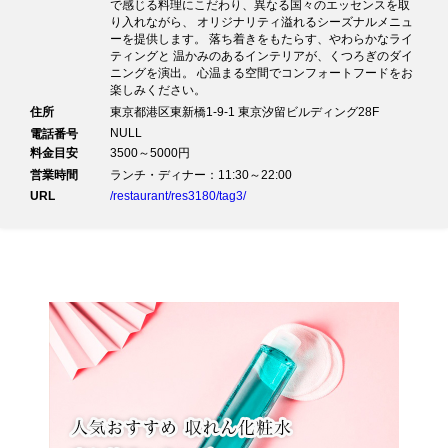
で感じる料理にこだわり、異なる国々のエッセンスを取
り入れながら、 オリジナリティ溢れるシーズナルメニュ
■カービングサービス
ーを提供します。 落ち着きをもたらす、やわらかなライ
・北海道産ハーブ牛ランプ ロースト 山わさび添え
ティングと 温かみのあるインテリアが、くつろぎのダイ
■デザート
ニングを演出。 心温まる空間でコンフォートフードをお
・ハスカップジュレ
楽しみください。
・ベイクドチーズケーキ
住所
東京都港区東新橋1-9-1 東京汐留ビルディング28F
・ティラミス
NULL
電話番号
・とうもろこしカップケーキ
料金目安
3500～5000円
・北海道ソフトクリーム
営業時間
ランチ・ディナー：11:30～22:00
URL
/restaurant/res3180/tag3/