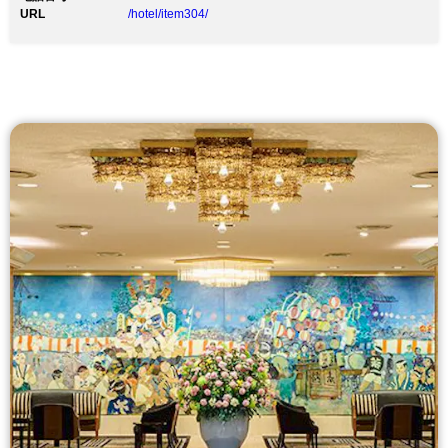
URL
/hotel/item304/