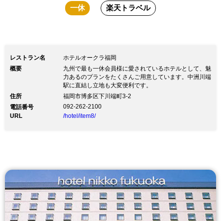
一休
楽天トラベル
レストラン名
ホテルオークラ福岡
概要
九州で最も一休会員様に愛されているホテルとして、魅
力あるのプランをたくさんご用意しています。中洲川端
駅に直結し立地も大変便利です。
住所
福岡市博多区下川端町3-2
092-262-2100
電話番号
URL
/hotel/item8/