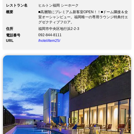
レストラン名
ヒルトン福岡 シーホーク
概要
■高層階にプレミアム新客室OPEN！！■ドーム隣接＆全
室オーシャンビュー。福岡唯一の専用ラウンジ特典付エ
グゼクティブフロア。
住所
福岡市中央区地行浜2-2-3
092-844-8111
電話番号
URL
/hotel/item25/