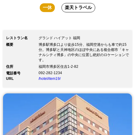
一休
楽天トラベル
レストラン名
グランド ハイアット 福岡
概要
博多駅博多口より徒歩15分、福岡空港からも車で約15
分。博多駅と天神地区のほぼ中央にある複合都市「キャ
ナルシティ博多」の中央に位置し絶好のロケーションで
す。
住所
福岡市博多区住吉1-2-82
092-282-1234
電話番号
URL
/hotel/item19/