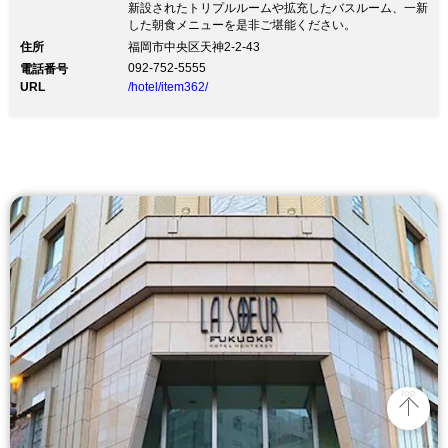
新設されたトリプルルームや拡充したバスルーム、一新
した朝食メニューを是非ご堪能ください。
住所
福岡市中央区天神2-2-43
092-752-5555
電話番号
URL
/hotel/item362/
top