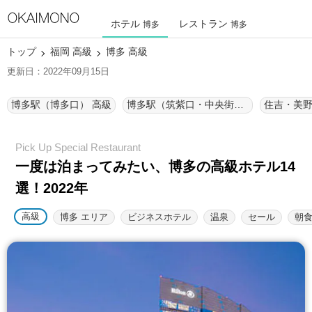
ホテル
レストラン
博多
博多
トップ
福岡 高級
博多 高級
更新日：2022年09月15日
博多駅（博多口） 高級
博多駅（筑紫口・中央街） 高級
住吉・美野
一度は泊まってみたい、博多の高級ホテル14
選！2022年
高級
博多 エリア
ビジネスホテル
温泉
セール
朝