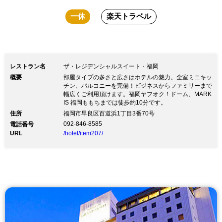
一休
楽天トラベル
レストラン名
ザ・レジデンシャルスイート・福岡
概要
部屋タイプの多さと広さはホテルの魅力。全室ミニキッ
チン、バルコニーを完備！ビジネスからファミリーまで
幅広くご利用頂けます。福岡ヤフオク！ドーム、MARK
IS 福岡ももちまでは徒歩約10分です。
住所
福岡市早良区百道浜1丁目3番70号
092-846-8585
電話番号
URL
/hotel/item207/