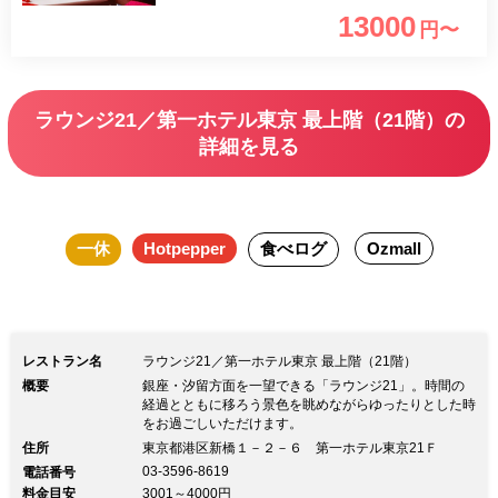
ョンで至極のひとときを演出いたしま
13000
円〜
す。
ラウンジ21／第一ホテル東京 最上階（21階）の
詳細を見る
一休
Hotpepper
食べログ
Ozmall
レストラン名
ラウンジ21／第一ホテル東京 最上階（21階）
概要
銀座・汐留方面を一望できる「ラウンジ21」。時間の
経過とともに移ろう景色を眺めながらゆったりとした時
をお過ごしいただけます。
住所
東京都港区新橋１－２－６ 第一ホテル東京21Ｆ
03-3596-8619
電話番号
料金目安
3001～4000円