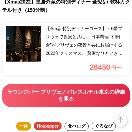
【Xmas2022】皇居外苑の特別ディナー 全5品＋乾杯カク
テル付き（150分制）
【全5品 特別ディナーコース】～6階プ
リヴェで夜景と共に～ 日本料理 “和田
倉”がプリヴェの夜景と共にお届けする
2022年クリスマス。 贅沢なひとときを
ごゆっくりとお過ごし下さいませ。
26450
円〜
ラウンジバー プリヴェ／パレスホテル東京の詳細
を見る
top
一休
Hotpepper
食べログ
ぐるなび