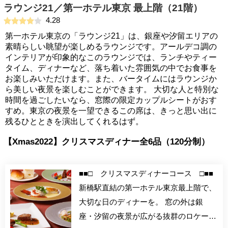
ラウンジ21／第一ホテル東京 最上階（21階）
4.28
第一ホテル東京の「ラウンジ21」は、銀座や汐留エリアの
素晴らしい眺望が楽しめるラウンジです。アールデコ調の
インテリアが印象的なこのラウンジでは、ランチやティー
タイム、ディナーなど、落ち着いた雰囲気の中でお食事を
お楽しみいただけます。また、バータイムにはラウンジか
ら美しい夜景を楽しむことができます。 大切な人と特別な
時間を過ごしたいなら、窓際の限定カップルシートがおす
すめ。東京の夜景を一望できるこの席は、きっと思い出に
残るひとときを演出してくれるはず。
【Xmas2022】クリスマスディナー全6品（120分制）
■■□ クリスマスディナーコース □■■
新橋駅直結の第一ホテル東京最上階で、
大切な日のディナーを。 窓の外は銀
座・汐留の夜景が広がる抜群のロケーシ