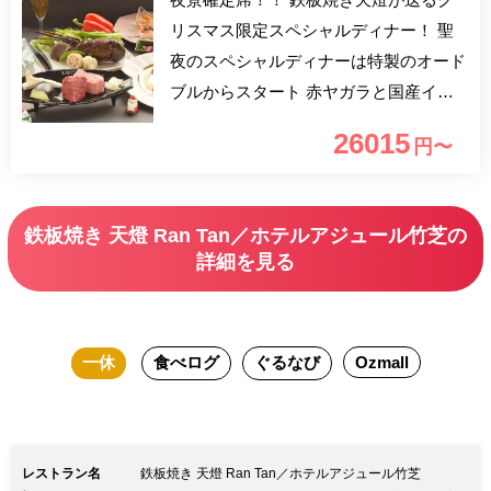
リスマス限定スペシャルディナー！ 聖
夜のスペシャルディナーは特製のオード
ブルからスタート 赤ヤガラと国産イセ
エビのW魚介料理は“海からの贈り物” メ
26015
円〜
インは特別な牛だけが名のれる、「おお
いた和牛」フィレとサーロインの食べ比
べ お腹も心も満たされた後は、天燈特
鉄板焼き 天燈 Ran Tan／ホテルアジュール竹芝の
製クリスマスデザートで余韻を楽しん
詳細を見る
で。。。 ホテル最上階から臨む夜景
は、煌びやかなCityViewと圧倒的な存在
感の東京タワー 年に一度の特別な夜
一休
食べログ
ぐるなび
Ozmall
を、この限定スペシャルディナーで彩っ
てみては 12月24日(土)は2部制となりま
す 1部 17:00～19:00 2部 19:30～
21:30 よりお選びください
レストラン名
鉄板焼き 天燈 Ran Tan／ホテルアジュール竹芝