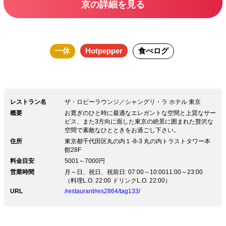
京の詳細を見る
スの帽子をモチーフにしたチョコレート
ムース付き！ シャンパン（ヴーヴ・ク
リコ イエローラベル）、赤ワイン、白
一休
Hotpepper
食べログ
ワインをフリーフローで贅沢に心ゆくま
でお楽しみください(2時間制、ドリンク
ラストオーダー30分前)。 煌びやかな夜
景とともに、贅沢ディナーでロマンティ
レストラン名
ザ・ロビーラウンジ／シャングリ・ラ ホテル 東京
ックなひとときをお過ごしください。 ■
概要
お寛ぎのひと時に最適なエレガントな空間と上質なサー
ビス、また3方向に面した東京の絶景に囲まれた贅沢な
ドリンク■ ＜フリーフロー＞ ・シャンパ
空間で素敵なひとときをお過ごし下さい。
ン ヴーヴ・クリコ イエローラベル ・
住所
東京都千代田区丸の内１-8-3 丸の内トラストタワー本
館28F
赤ワイン ・白ワイン ※完全2部制のご案
料金目安
5001～7000円
内となります（2時間制、30分前ドリン
営業時間
月～日、祝日、祝前日: 07:00～10:0011:00～23:00
クラストオーダー） 1部：17:30～
（料理L.O. 22:00 ドリンクL.O. 22:00）
URL
/restaurant/res2864/tag133/
19:30 2部：20:00～22:00 ※食材にア
レルギーをお持ちのお客様はメッセージ
欄またはお電話にて事前にお知らせくだ