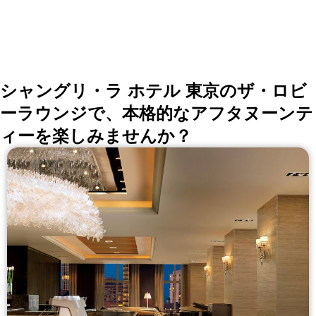
てプレゼント ◆自慢の逸品＆極上ワイン 食材本来の持
ち味を活かした調理方法でご提供する絶品料理の数々
世界各国より厳選したワインと一緒にお楽しみください
◆昼は柔らかな光が差し込み、夜は煌めく夜景が堪能で
きる上質空間 同窓会や結婚式2次会に！店貸切着席30名
様～48名様/立食～60名様迄
シャングリ・ラ ホテル 東京のザ・ロビ
ーラウンジで、本格的なアフタヌーンテ
ィーを楽しみませんか？