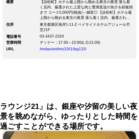
概要
【浜松町】ホテル最上階から眺める東京の夜景 落ち着
く店内、厳選された上質な肉と豊洲直送の魚介を鉄板焼
きで コース5,000円(税抜)～個室◎ 【浜松町】ホテル最
上階から眺める東京の夜景 落ち着く店内、厳選された
上質な肉と豊洲直送の魚介を鉄板焼きで コース5,000円
住所
東京都港区海岸1-11-2 ベイサイドホテルアジュール竹
(税抜)～個室◎～ベイサイドホテル アジュール竹芝21
芝21F
階～ ライトアップされた東京のシンボルタワーと輝く
03-3437-2320
電話番号
都会の夜景を一望 黒を基調としたラグジュアリーでモ
営業時間
ディナー：17:30～22:00(L.O.21:00)
ダンな空間ですごす極上のひととき 【厳選食材】 A5ラ
URL
/restaurant/res3261/tag133/
ンクの国産黒毛和牛を中心にその時に仕入れられる上質
な牛肉と野菜、豊洲直送の魚介を使用 【コース】
5,000円(税抜)～多彩なコースをご用意 誕生日や記念日
にはデザートにメッセージをお付けします 【鉄板焼
き】 炎を自在に使いこなし、絶妙な焼き加減で調理す
るシェフの匠の技 音や香りなど五感で楽しめる自慢の
鉄板焼き 【最大8名様まで完全個室】 ご接待などにお
すすめの個室を完備 専属シェフが作る極上の鉄板焼き
をお楽しみください
ラウンジ21」は、銀座や汐留の美しい夜
景を眺めながら、ゆったりとした時間を
過ごすことができる場所です。