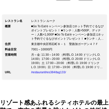
レストラン名
レストラン ルーク
概要
■Go To Eatキャンペーン参加店 □ネット予約でぐるなび
ポイントプレゼント！ ■ランチ：人数×500P、ディナ
ー：人数×1,000P ■Go To Eatキャンペーン参加店 □ネッ
ト予約でぐるなびポイントプレゼント！ ■ランチ：人数
×500P、ディナー：人数×1,000P◆圧巻の夜景！東京タ
住所
東京都中央区明石町８－１ 聖路加ガーデン４７Ｆ
ワー側・東京スカイツリー側夜景確約プラン有 ◆地上
料金目安
7001～10000円
221mの天空のレストランでモダンイタリアンを愉しむ
営業時間
月～金: 11:30～14:00 （料理L.O. 14:00 ドリンクL.O.
◆至福の個室～4名様 貸切～150名様
14:00）17:00～20:00 （料理L.O. 20:00 ドリンクL.O.
19:00）土: 17:00～20:00 （料理L.O. 19:00 ドリンク
L.O. 19:00）日: 17:00～19:00 （料理L.O. 19:00 ドリン
クL.O. 19:00）祝日: 15:00～20:00 （料理L.O. 20:00 ド
URL
/restaurant/res384/tag133/
リンクL.O. 20:00）祝前日: 11:30～14:00 （料理L.O.
14:00 ドリンクL.O. 14:00）17:00～20:00 （料理L.O.
19:00 ドリンクL.O. 19:00）
リゾート感あふれるシティホテルの最上