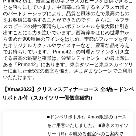
Prime42では、最高品質のネブラスカビーフを提供できるこ
とを誇りにしています。中西部に位置するネブラスカ州と
のパートナーシップにより、品質と風味の点で最高のもの
をお客様に提供することができるのです。さらに、ネブラ
スカビーフの持つ素晴らしいポテンシャルを最大限に引き
出すことにも力を注いでいます。西海岸をはじめ世界中か
ら集めた900種類のワインをはじめ、季節のフルーツを使っ
たオリジナルカクテルやウイスキーなど、豊富な品ぞろえ
でお待ちしています。 Prime42」の料理とワインを引き立
てる最高の眺望と夜景は、汐留シティセンターの最上階に
ある「Prime42」にあります。東京タワーと東京スカイツリ
ーに面した全5室の個室を備え、さまざまなシーンでご利用
いただけます。
【Xmas2022】クリスマスディナーコース 全4品＋ドンペ
リボトル付（スカイツリー側個室確約）
■ドンペリボトル付 Xmas限定のコース
をご用意いたしました。 ■東京スカイツ
リー（R）を眺める個室へのご案内で