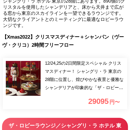
シャングリ・ラ ホテル 東京の28階にあります。890個のク
リスタルを使用したシャンデリアと、床から天井まで広が
る窓から東京のスカイラインを一望できるラウンジです。
大切なクライアントとのミーティングに最適なロビーラウ
ンジです。
【Xmas2022】クリスマスディナー＋シャンパン（ヴー
ヴ・クリコ）2時間フリーフロー
12/24,25の2日間限定スペシャル クリス
マスディナー！ シャングリ・ラ 東京の
28階に位置し、煌びやかな夜景と優雅な
シャンデリアが印象的な「ザ・ロビーラ
ウンジ」から、大切な方と過ごす特別な
29095
円〜
クリスマスディナーが登場。 蟹やポル
チーニ、鴨など贅沢な食材を使った8品
のアペタイザースタンドと選べるメイン
ザ・ロビーラウンジ／シャングリ・ラ ホテル 東
ディッシュ、シェフ特製のサンタクロー