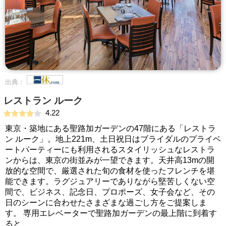
出典：
レストラン ルーク
4.22
東京・築地にある聖路加ガーデンの47階にある「レストラ
ン ルーク」。地上221m、土日祝日はブライダルのプライベ
ートパーティーにも利用されるスタイリッシュなレストラ
ンからは、東京の街並みが一望できます。天井高13mの開
放的な空間で、厳選された旬の食材を使ったフレンチを堪
能できます。ラグジュアリーでありながら堅苦しくない空
間で、ビジネス、記念日、プロポーズ、女子会など、その
日のシーンに合わせたさまざまな過ごし方をご提案しま
す。 専用エレベーターで聖路加ガーデンの最上階に到着す
ると