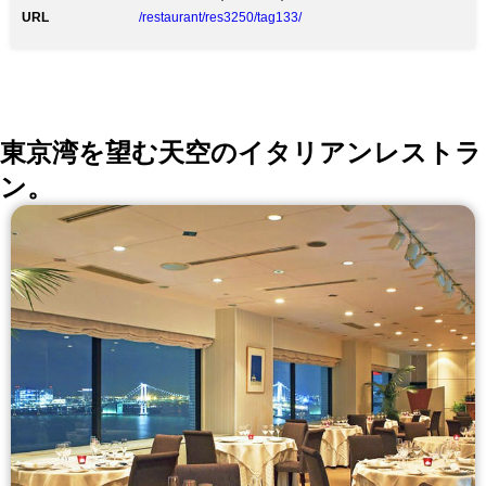
食前食後のみならず、バーのみご利用も可能です。 ★
URL
/restaurant/res3250/tag133/
カクテル700円～
東京湾を望む天空のイタリアンレストラ
ン。