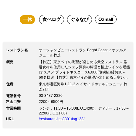
ーブリッジの灯りは、まるでこの夜のた
めのイルミネーション。二人を特別な時
一休
食べログ
ぐるなび
Ozmall
間へ誘います
レストラン名
オーシャンビューレストラン Bright Coast ／ホテルア
ジュール竹芝
概要
【竹芝】東京ベイの眺望が楽しめる天空レストラン 厳
選食材を使用したシェフ渾身の料理と極上ワインを堪能
[オススメ]ブライトネスコース6,000円(税抜)貸切30～
60名様迄 【竹芝】東京ベイの眺望が楽しめる天空レス
トラン 厳選食材を使用したシェフ渾身の料理と極上ワ
住所
東京都港区海岸1-11-2 ベイサイドホテルアジュール竹
インを堪能 [オススメ]ブライトネスコース6,000円(税抜)
芝21F
貸切30～60名様迄【ゆりかもめ 竹芝駅 徒歩1分】ベイ
03-3437-2320
電話番号
サイドホテルアジュール竹芝21階 レインボーブリッジ
料金目安
2200～6500円
やお台場方面の絶景が一望できる上質空間で過ごす至福
営業時間
のひととき 厳選食材を使用した逸品とワインのマリア
ランチ：11:30～15:00(L.O.14:00)、ディナー：17:30～
22:00(L.O.21:00)
ージュをご堪能あれ！ ◆ディナーコース 【オススメ】
肉と魚のＷメイン！ブライトネスコース6,000円(税抜)
URL
/restaurant/res3301/tag133/
【気軽に楽しむ】スパークルコース4,800円(税抜) 【記
念日】アニバーサリーコース8,000円(税込) ※お祝いに
◎コースデザートをメッセージ入りプレート仕立てにし