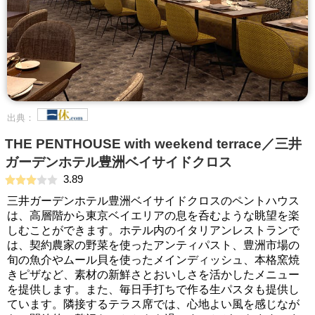
出典：
THE PENTHOUSE with weekend terrace／三井
ガーデンホテル豊洲ベイサイドクロス
3.89
三井ガーデンホテル豊洲ベイサイドクロスのペントハウス
は、高層階から東京ベイエリアの息を呑むような眺望を楽
しむことができます。ホテル内のイタリアンレストランで
は、契約農家の野菜を使ったアンティパスト、豊洲市場の
旬の魚介やムール貝を使ったメインディッシュ、本格窯焼
きピザなど、素材の新鮮さとおいしさを活かしたメニュー
を提供します。また、毎日手打ちで作る生パスタも提供し
ています。隣接するテラス席では、心地よい風を感じなが