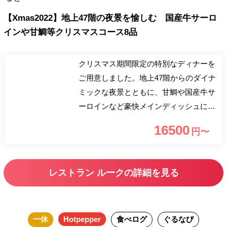
【Xmas2022】地上47階の夜景を愉しむ 国産牛サーロ
インや甘鯛等クリスマスコース8品
クリスマス期間限定の特別なディナーを
ご用意しました。地上47階からのダイナ
ミックな夜景とともに、甘鯛や国産牛サ
ーロインなど豪快メインディッシュに加
え猪肉のラグーソースパスタなど当店オ
16500
円〜
リジナルのモダンイタリアンをお楽しみ
ください。
レストラン ルークの詳細を見る
一休
Hotpepper
食べログ
ぐるなび