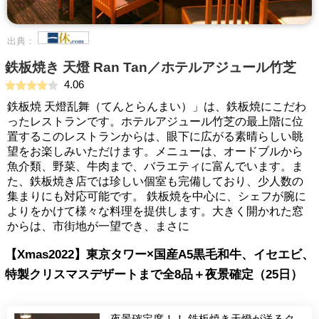
出典：
鉄板焼き 天燈 Ran Tan／ホテルアジュール竹芝
4.06
鉄板焼 天燈乱舞（てんとらんまい）」は、鉄板焼にこだわ
ったレストランです。ホテルアジュール竹芝の最上階に位
置するこのレストランからは、眼下に広がる素晴らしい眺
望をお楽しみいただけます。メニューは、オードブルから
魚介類、野菜、牛肉まで、バラエティに富んでいます。ま
た、鉄板焼き店では珍しい個室も完備しており、少人数の
集まりにも対応可能です。 鉄板焼を中心に、シェフが腕に
よりをかけて様々な料理を提供します。大きく開かれた窓
からは、市街地が一望でき、まさに
【Xmas2022】東京タワー×国産A5黒毛和牛、イセエビ、
特製クリスマスデザートまで全8品＋夜景確定（25日）
夜景確定席！！ 鉄板焼き天燈が送るク