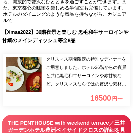
ら、開放的で贅沢なひとときを過ごすことができます。ま
た、東京都心の眺望を楽しめる半個室も完備しています。
ホテルのダイニングのような気品を持ちながら、カジュア
ルで
【Xmas2022】36階夜景と楽しむ 黒毛和牛サーロインや
甘鯛のメインディッシュ等全8品
クリスマス期間限定の特別なディナーを
ご用意しました。ホテル36階からの夜景
と共に黒毛和牛サーロインや赤甘鯛な
ど、クリスマスならではの贅沢な素材を
使用したイタリアンコースをお楽しみい
16500
円〜
ただくプランです。 大切な方とかけが
えのないひと時をお過ごしください。
【実施期間】 12月17日～26日 ※17日23
THE PENTHOUSE with weekend terrace／三井
日は2部制、24日25日は4部制でのご案内
ガーデンホテル豊洲ベイサイドクロスの詳細を見