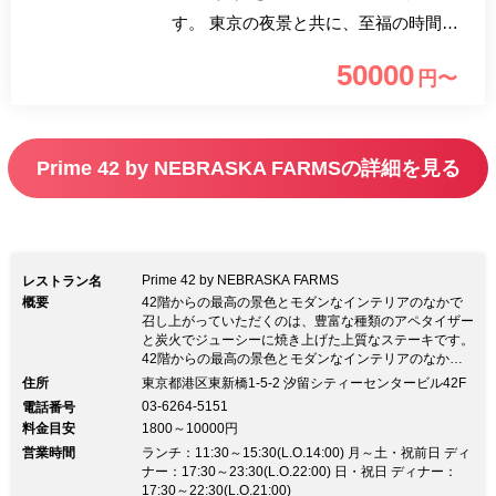
す。 東京の夜景と共に、至福の時間を
お過ごし下さい。 当店では、今日のお
50000
円〜
客様をおもてなしするために、 厳選し
た食材を各地より仕入れ、丹念に仕込み
したものだけを使用した コース料理を
Prime 42 by NEBRASKA FARMSの詳細を見る
提供しております。
Prime 42 by NEBRASKA FARMS
レストラン名
概要
42階からの最高の景色とモダンなインテリアのなかで
召し上がっていただくのは、豊富な種類のアペタイザー
と炭火でジューシーに焼き上げた上質なステーキです。
42階からの最高の景色とモダンなインテリアのなかで
召し上がっていただくのは、豊富な種類のアペタイザー
住所
東京都港区東新橋1-5-2 汐留シティーセンタービル42F
と炭火でジューシーに焼き上げた上質なステーキです。
03-6264-5151
電話番号
ワイン お料理に合わせる世界各国、約800種理のワイン
料金目安
1800～10000円
です。専任のスタッフがお客様のお好みに合わせてお選
営業時間
びいたします。 ★ボトルワイン3500円～ カクテル レ
ランチ：11:30～15:30(L.O.14:00) 月～土・祝前日 ディ
ストランに隣接するバーにはスタンダードカクテルから
ナー：17:30～23:30(L.O.22:00) 日・祝日 ディナー：
オリジナルカクテルまで豊富にご用意しております。
17:30～22:30(L.O.21:00)