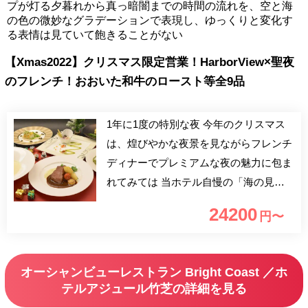
プが灯る夕暮れから真っ暗闇までの時間の流れを、空と海
の色の微妙なグラデーションで表現し、ゆっくりと変化す
る表情は見ていて飽きることがない
【Xmas2022】クリスマス限定営業！HarborView×聖夜
のフレンチ！おおいた和牛のロースト等全9品
1年に1度の特別な夜 今年のクリスマス
は、煌びやかな夜景を見ながらフレンチ
ディナーでプレミアムな夜の魅力に包ま
れてみては 当ホテル自慢の「海の見え
るレストラン」が、クリスマス期間限定
24200
円〜
の特別営業！ フレンチだけどEdomae？
のアミューズからスタートする特別なデ
ィナーは、ラストのデザートまで二人を
オーシャンビューレストラン Bright Coast ／ホ
楽しませてくれること間違いなし！ ホ
テルアジュール竹芝の詳細を見る
テル最上階から望む、お台場やレインボ