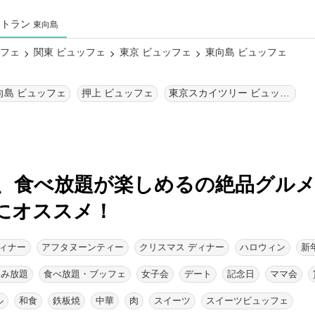
ストラン
東向島
ッフェ
関東 ビュッフェ
東京 ビュッフェ
東向島 ビュッフェ
向島 ビュッフェ
押上 ビュッフェ
東京スカイツリー ビュッフェ
、食べ放題が楽しめるの絶品グルメ
にオススメ！
ィナー
アフタヌーンティー
クリスマス ディナー
ハロウィン
新
飲み放題
食べ放題・ブッフェ
女子会
デート
記念日
ママ会
ル
和食
鉄板焼
中華
肉
スイーツ
スイーツビュッフェ