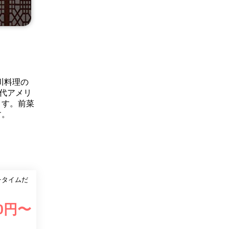
川料理の
代アメリ
ます。前菜
す。
チタイムだ
0
円〜