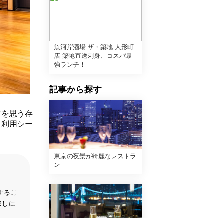
魚河岸酒場 ザ・築地 人形町
店 築地直送刺身、コスパ最
強ランチ！
記事から探す
ツを思う存
、利用シー
東京の夜景が綺麗なレストラ
ン
するこ
探しに