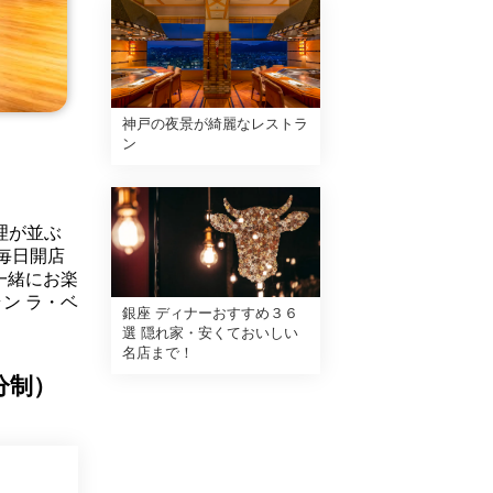
神戸の夜景が綺麗なレストラ
ン
理が並ぶ
毎日開店
一緒にお楽
ン ラ・ベ
銀座 ディナーおすすめ３６
選 隠れ家・安くておいしい
名店まで！
分制）