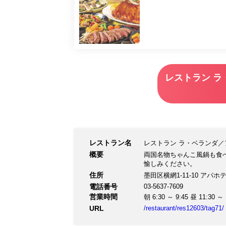
レストラン ラ
レストラン名
レストラン ラ・ベランダ／
概要
両国名物ちゃんこ風鍋も食
愉しみください。
住所
墨田区横網1-11-10 アパ
電話番号
03-5637-7609
営業時間
朝 6:30 ～ 9:45 昼 11:30 ～ 
URL
/restaurant/res12603/tag71/