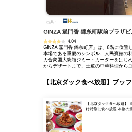
出典：
GINZA 過門香 錦糸町駅前プラザ
4.04
GINZA 嘉門香 錦糸町店」は、8階に
本場である重慶のシンボル、人民賓館の料
カ合衆国大統領ジミー・カーターをはじ
からデザートまで、王道の中華料理から
【北京ダック食べ放題】ブッフ
【北京ダック食べ放題】 ※
け特別に食べ放題 本物の