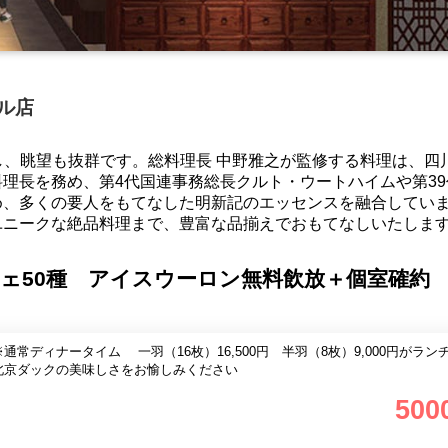
ビル店
位置し、眺望も抜群です。総料理長 中野雅之が監修する料理は、四
理長を務め、第4代国連事務総長クルト・ウートハイムや第39
め、多くの要人をもてなした明新記のエッセンスを融合してい
ユニークな絶品料理まで、豊富な品揃えでおもてなしいたしま
ェ50種 アイスウーロン無料飲放＋個室確約
通常ディナータイム 一羽（16枚）16,500円 半羽（8枚）9,000円がラン
北京ダックの美味しさをお愉しみください
500