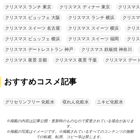
クリスマス ランチ 東京
クリスマス ディナー 東京
クリスマス
クリスマス ビュッフェ 大阪
クリスマス ランチ 横浜
クリスマ
クリスマス スイーツ 名古屋
クリスマス スイーツ 横浜
クリス
クリスマス ビュッフェ 横浜
クリスマス スイーツ 福岡
クリス
クリスマス デートレストラン 神戸
クリスマス 鉄板焼 神奈川
クリスマス 夜景 京都
クリスマス 夜景 千葉
クリスマス デー
おすすめコスメ記事
グリセリンフリー 化粧水
収れん化粧水
ニキビ化粧水
※掲載の内容は記事公開・更新時のものなので変更されている場合がありま
す。
※掲載の写真はイメージです。※掲載されているすべてのコンテンツの無断
での転載、転用、コピー等は禁じます。