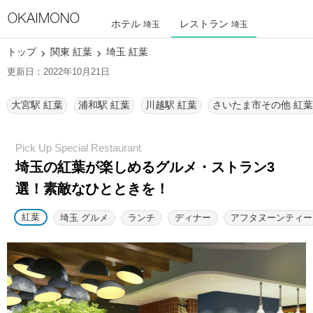
ホテル
レストラン
埼玉
埼玉
トップ
関東 紅葉
埼玉 紅葉
更新日：2022年10月21日
大宮駅 紅葉
浦和駅 紅葉
川越駅 紅葉
さいたま市その他 紅葉
埼玉の紅葉が楽しめるグルメ・ストラン3
選！素敵なひとときを！
紅葉
埼玉 グルメ
ランチ
ディナー
アフタヌーンティー