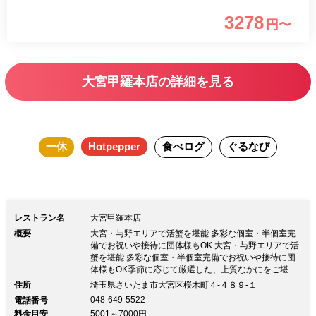
ぶ・すきなど、お好みの召し上がり方で選べるセット・コー
3278
円〜
スがございます。 ◆歓迎会・送別会など各種ご宴会に最適
（4名様より） ・かに鍋宴会プラン5,000円 ・大皿盛り込み
プラン 別途料金にて90分飲み放題付に ◆お慶びの善き日に
大宮甲羅本店の詳細を見る
慶事会席をご用意しております お顔合わせ食事会、お食い
初め、七五三、長寿祝いなどに 法事会席もございます（お
子様料理もご用意可能です） ◆和の完全個室多数 大小掘り
一休
Hotpepper
食べログ
ぐるなび
ごたつ/テーブル席完全個室を多数ご用意 テーブル個室～60
名様など団体様もOK ※上記価格は税抜表示です
レストラン名
大宮甲羅本店
概要
大宮・与野エリアで活蟹を堪能 多彩な個室・半個室完
備でお祝いや接待に団体様もOK 大宮・与野エリアで活
蟹を堪能 多彩な個室・半個室完備でお祝いや接待に団
体様もOK季節に応じて厳選した、上質なかにをご堪能
ください。 旬を感じる食材とかにを使用し多彩な会
住所
埼玉県さいたま市大宮区桜木町４‐４８９‐１
席・御膳料理をご提供いたします。 網焼き・しゃぶ・
048-649-5522
電話番号
すきなど、お好みの召し上がり方で選べるセット・コー
料金目安
5001～7000円