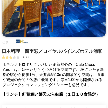
出典：
日本料理 四季彩／ロイヤルパインズホテル浦和
3.88
ホテルメトロポリタンさいたま新都心の「Café Cross
Yard」は、ゆったりとくつろげる空間です。JRさいたま新
都心駅から徒歩1分、天井高約10mの開放的な空間は、食事
や観光の合間の休憩に最適です。毎日1:00から開催される
プロジェクションマッピングのショーも必見です。
【ランチ】紅葉鯛と蟹天ぷら御膳（１日１０食限定）