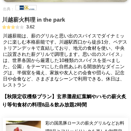
出典：
川越薪火料理 in the park
3.62
川越薪能は、薪のグリルと思い出のスパイスでダイナミッ
クに楽しむ本格薪能です。川越駅西口から徒歩1分、ペデス
トリアンデッキで直結しており、地元の食材を使い、中央
に設置された薪グリルで調理します。思い出のスパイス」
は、世界各国から厳選した10種類のスパイスを並べまし
た。公園」をテーマにした自然あふれる開放的なダイニン
グは、半個室を備え、家族や友人との会食や団らん、記念
日や会食など、さまざまなシーンで利用できる。休日は、
レストラン
【秋限定収穫祭プラン】玄界灘産紅葉鯛やハモの薪火炙
り等旬食材の料理8品＆飲み放題2時間
彩の国黒豚ロースの薪火グリルなどお料