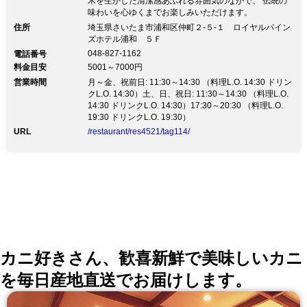
木を生かした清潔感あふれる雰囲気のなかで、 伝統の
味わいを心ゆくまでお楽しみいただけます。
住所
埼玉県さいたま市浦和区仲町２-５-１ ロイヤルパイン
ズホテル浦和 ５Ｆ
048-827-1162
電話番号
料金目安
5001～7000円
営業時間
月～金、祝前日: 11:30～14:30 （料理L.O. 14:30 ドリン
クL.O. 14:30）土、日、祝日: 11:30～14:30 （料理L.O.
14:30 ドリンクL.O. 14:30）17:30～20:30 （料理L.O.
19:30 ドリンクL.O. 19:30）
URL
/restaurant/res4521/tag114/
カニ好きさん、歓喜新鮮で美味しいカニ
を毎日産地直送でお届けします。