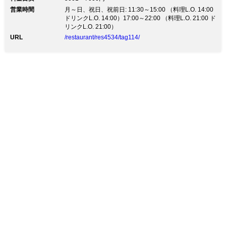
スがございます。 ◆歓迎会・送別会など各種ご宴会に
営業時間
最適（4名様より） ・かに鍋宴会プラン5,000円 ・大皿
月～日、祝日、祝前日: 11:30～15:00 （料理L.O. 14:00
盛り込みプラン 別途料金にて90分飲み放題付に ◆お慶
ドリンクL.O. 14:00）17:00～22:00 （料理L.O. 21:00 ド
びの善き日に 慶事会席をご用意しております お顔合わ
リンクL.O. 21:00）
せ食事会、お食い初め、七五三、長寿祝いなどに 法事
URL
/restaurant/res4534/tag114/
会席もございます（お子様料理もご用意可能です） ◆
和の完全個室多数 大小掘りごたつ/テーブル席完全個室
を多数ご用意 テーブル個室～60名様など団体様もOK
※上記価格は税抜表示です