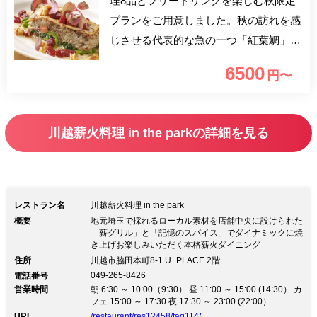
理8品とフリードリンクを楽しむ秋限定
プランをご用意しました。秋の訪れを感
じさせる代表的な魚の一つ「紅葉鯛」や
有明潮風ファームの潮風蓮根など、生産
6500
円〜
者こだわりの食材を使用したお料理で、
実りの秋を感じるお食事をお楽しみくだ
さい。
川越薪火料理 in the parkの詳細を見る
レストラン名
川越薪火料理 in the park
概要
地元埼玉で採れるローカル素材を店舗中央に設けられた
「薪グリル」と「記憶のスパイス」でダイナミックに焼
き上げお楽しみいただく本格薪火ダイニング
住所
川越市脇田本町8-1 U_PLACE 2階
049-265-8426
電話番号
営業時間
朝 6:30 ～ 10:00（9:30） 昼 11:00 ～ 15:00 (14:30） カ
フェ 15:00 ～ 17:30 夜 17:30 ～ 23:00 (22:00）
URL
/restaurant/res12458/tag114/