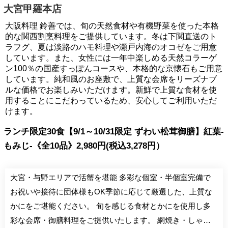
大宮甲羅本店
大阪料理 鈴善では、旬の天然食材や有機野菜を使った本格
的な関西割烹料理をご提供しています。冬は下関直送のト
ラフグ、夏は淡路のハモ料理や瀬戸内海のオコゼをご用意
しています。また、女性には一年中楽しめる天然コラーゲ
ン100％の国産すっぽんコースや、本格的な京懐石もご用意
しています。純和風のお座敷で、上質な会席をリーズナブ
ルな価格でお楽しみいただけます。新鮮で上質な食材を使
用することにこだわっているため、安心してご利用いただ
けます。
ランチ限定30食【9/1～10/31限定 ずわい松茸御膳】紅葉-
もみじ-《全10品》2,980円(税込3,278円）
大宮・与野エリアで活蟹を堪能 多彩な個室・半個室完備で
お祝いや接待に団体様もOK季節に応じて厳選した、上質な
かにをご堪能ください。 旬を感じる食材とかにを使用し多
彩な会席・御膳料理をご提供いたします。 網焼き・しゃ