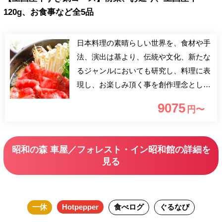
120g、お食事など全5品
日本料理の素晴らしい世界を、食材や手
法、演出は基より、伝統や文化、新たな
るジャンルにおいても研究し、料理に表
現し、お楽しみ頂く事を創作理念とし、
研究しながら料理の向上を目指しており
9075
円〜
ます。四季折々の食材を使用しておりま
すので、季節を感じながらお食事をお愉
しみください。
昭和の森 車屋／フォレスト・イン昭和館の詳細を
見る
一休
Hotpepper
食べログ
ぐるなび