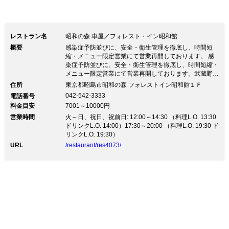
レストラン名
昭和の森 車屋／フォレスト・イン昭和館
概要
感染症予防並びに、安全・衛生管理を徹底し、時間短
縮・メニュー限定営業にて営業再開しております。 感
染症予防並びに、安全・衛生管理を徹底し、時間短縮・
メニュー限定営業にて営業再開しております。武蔵野の
自然の森や、四季それぞれに輝く樹々、 池を配した庭
住所
東京都昭島市昭和の森 フォレストイン昭和館１Ｆ
園をながめながら、大切な方々とのひとときを・・・
042-542-3333
電話番号
武蔵野の面影を残した森の中にしっとりと佇む「昭和の
料金目安
7001～10000円
森 車屋」池を配した庭園と水辺に浮かぶ 数寄屋造りの
営業時間
ダイニングルームや広間、座敷、テーブル個室に西欧風
火～日、祝日、祝前日: 12:00～14:30 （料理L.O. 13:30
のカフェテラスなどをご用意。 庭園を眺めながら季節
ドリンクL.O. 14:00）17:30～20:00 （料理L.O. 19:30 ド
のお料理を、心のこもったおもてなしでゆったりとお過
リンクL.O. 19:30）
ごし下さい。
URL
/restaurant/res4073/