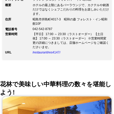
概要
ホテルの最上階にあるバーラウンジで、カクテルや銘酒
だけではなくシェフこだわりの料理をお楽しみいただけ
ます。
住所
昭島市拝島町4017-3 昭和の森 フォレスト・イン昭和
館10F
042-542-8787
電話番号
営業時間
【平日】 17:00 ～ 23:30（ラストオーダー） 【土日
祝】 17:00 ～ 23:30（ラストオーダー） ※営業時間変
更の詳細につきましては、店舗ホームページをご確認く
ださいませ。
URL
/restaurant/res4147/
花林で美味しい中華料理の数々を堪能し
よう!