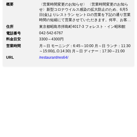
概要
〈営業時間変更のお知らせ〉 〈営業時間変更のお知ら
せ〉新型コロナウイルス感染の拡大防止のため、6月5
日(金)よりレストラン セントロの営業を下記の通り営業
時間の短縮にて営業させていただきます。何卒、お客様
のご理解とご協力を賜りますようお願い申し上げます。
住所
東京都昭島市拝島町4017-3 フォレスト・イン昭和館
尚、今後の状況により変更する場合もございます。 ラ
042-542-6767
電話番号
ンチ 当面の間休業 ディナー 17：30～21：00(L.O) 店内
料金目安
3300～4300円
とビアガーデンをお選びいただけます。
営業時間
月～日 モーニング：6:45～10:00 月～日 ランチ：11:30
～15:00(L.O.14:30) 月～日 ディナー：17:30～21:00
URL
/restaurant/res64/