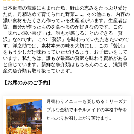
日本近海の荒波にもまれた魚、野山の恵みをたっぷり受け
た肉、丹精込めて育てられた野菜......。その他にも、内容の
濃い食材をたくさん作っている生産者がいます。生産者は
皆、自分が作ったものを食べるのが好きなのです。この
「味わい深い喜び」は、誰もが感じることのできる「贅
沢」なのです。 この「贅沢」を味わっていただきたいので
す。洋之助では、素材本来の味を大切にし、この「贅沢」
をもう少しだけ味わっていただけるよう、お手伝いをして
います。私たちは、誰もが最高の贅沢を味わう資格がある
と信じています。新鮮な魚介類はもちろんのこと、滋賀県
産の魚介類も取り扱っています。
【お席のみのご予約】
月替わりメニューも楽しめる！リーズナ
ブルな金額でホテルメイドの本格中華を
たっぷりお召し上がり頂けます。