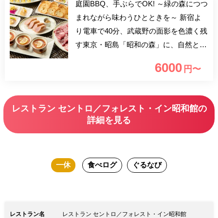
庭園BBQ、手ぶらでOK! ～緑の森につつ
まれながら味わうひとときを～ 新宿よ
り電車で40分、武蔵野の面影を色濃く残
す東京・昭島「昭和の森」に、自然と対
話を愉しむように優雅に佇む都市型リゾ
6000
円〜
ートホテル。 ガスグリル(1台・2～4名
様)でご使用いただいております。 5名
様以上でご希望の場合にはシステムの都
レストラン セントロ／フォレスト・イン昭和館の
合により、2回に分けてご予約くださ
詳細を見る
い。
一休
食べログ
ぐるなび
レストラン名
レストラン セントロ／フォレスト・イン昭和館