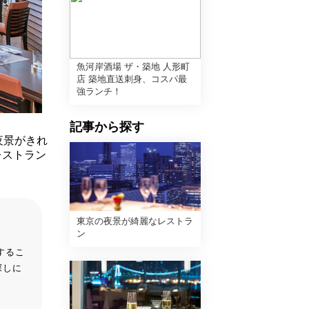
魚河岸酒場 ザ・築地 人形町
店 築地直送刺身、コスパ最
強ランチ！
記事から探す
夜景がきれ
レストラン
東京の夜景が綺麗なレストラ
ン
するこ
探しに