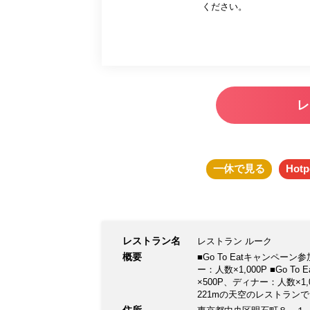
ください。
レ
一休
で見る
Hotp
レストラン名
レストラン ルーク
概要
■Go To Eatキャンペ
ー：人数×1,000P ■Go
×500P、ディナー：人数×
221mの天空のレストラン