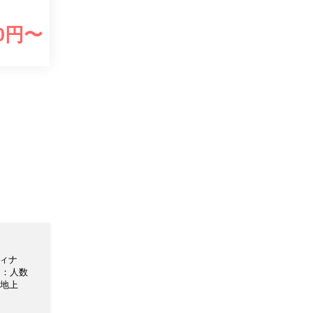
0
円〜
ディナ
チ：人数
◆地上