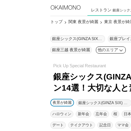
レストラン
銀座シックス(
トップ
関東 夜景が綺麗
東京 夜景が綺
銀座シックス(GINZA SIX) 夜景が綺麗
銀座プレイ
銀座三越 夜景が綺麗
他のエリア
銀座シックス(GINZ
ン14選！
大切な人と
夜景が綺麗
銀座シックス(GINZA SIX) グルメ
ハロウィン
新年会
忘年会
桜
日
デート
テイクアウト
記念日
ママ会