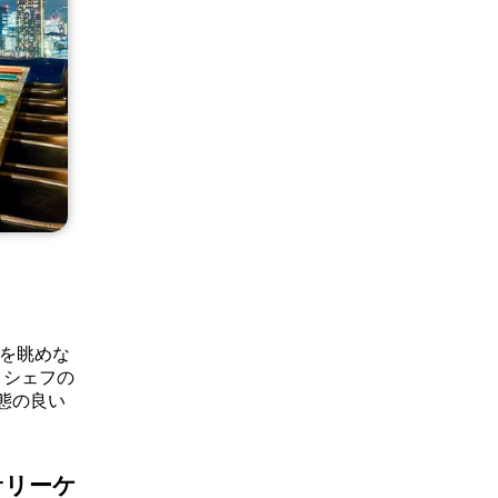
海を眺めな
、シェフの
態の良い
サリーケ