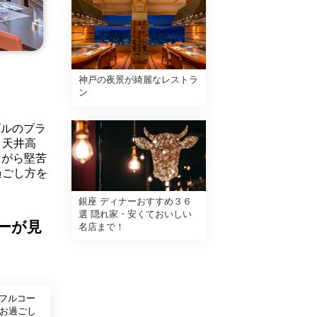
神戸の夜景が綺麗なレストラ
ン
ダルのプラ
。天井高
ながら堅苦
過ごし方を
銀座 ディナーおすすめ３６
選 隠れ家・安くておいしい
ーが見
名店まで！
フルコー