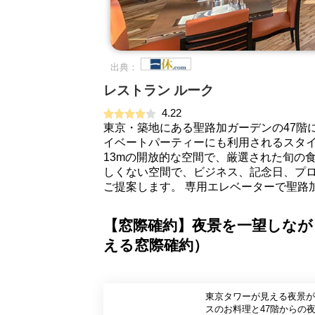
出典：
レストラン ルーク
4.22
東京・築地にある聖路加ガーデンの47階
イベートパーティーにも利用されるスタ
13mの開放的な空間で、厳選された旬の
しくない空間で、ビジネス、記念日、プ
ご提案します。 専用エレベーターで聖路
【窓際確約】夜景を一望しなが
える窓際確約）
東京タワーが見える夜景が
スのお料理と47階からの夜景をお楽しみください。 目