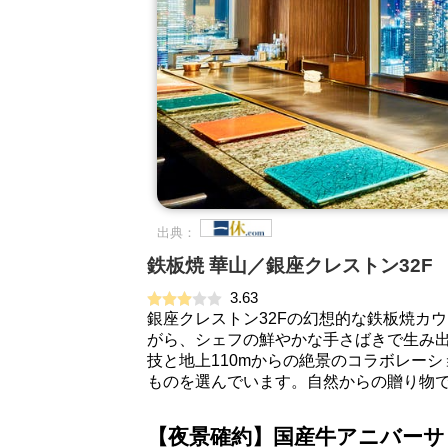
出典：
鉄板焼 華山／銀座クレストン32F
3.63
銀座クレストン32Fの幻想的な鉄板焼カ
がら、シェフの鮮やかな手さばきで生み
技と地上110mからの絶景のコラボレー
ものを選んでいます。自然からの贈り物
【夜景確約】国産牛アニバー