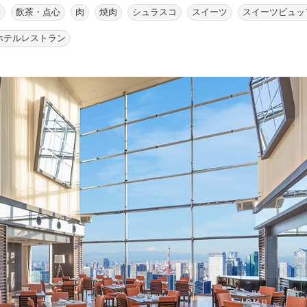
華
飲茶・点心
肉
焼肉
シュラスコ
スイーツ
スイーツビュッ
ホテルレストラン