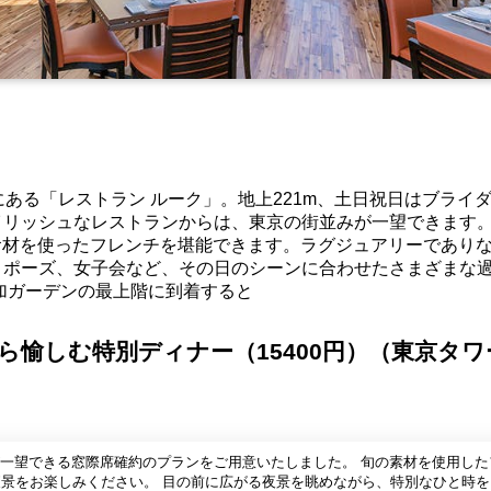
にある「レストラン ルーク」。地上221m、土日祝日はブライ
イリッシュなレストランからは、東京の街並みが一望できます
食材を使ったフレンチを堪能できます。ラグジュアリーであり
ロポーズ、女子会など、その日のシーンに合わせたさまざまな
加ガーデンの最上階に到着すると
ら愉しむ特別ディナー（15400円）（東京タワ
一望できる窓際席確約のプランをご用意いたしました。 旬の素材を使用した
の前に広がる夜景を眺めながら、特別なひと時をお過ごし