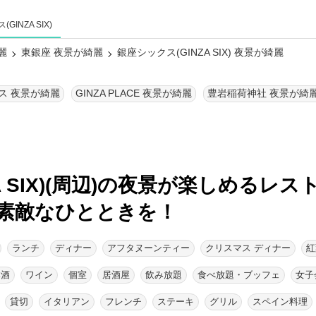
GINZA SIX)
麗
東銀座 夜景が綺麗
銀座シックス(GINZA SIX) 夜景が綺麗
ス 夜景が綺麗
GINZA PLACE 夜景が綺麗
豊岩稲荷神社 夜景が綺
A SIX)(周辺)の夜景が楽しめるレス
素敵なひとときを！
ランチ
ディナー
アフタヌーンティー
クリスマス ディナー
紅
本酒
ワイン
個室
居酒屋
飲み放題
食べ放題・ブッフェ
女子
貸切
イタリアン
フレンチ
ステーキ
グリル
スペイン料理