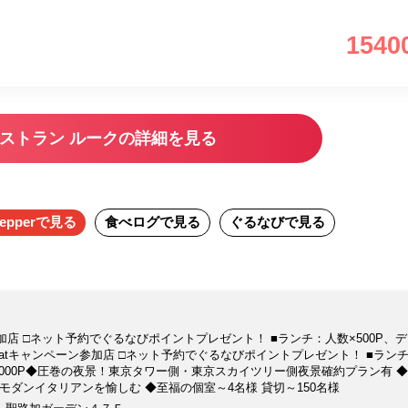
1540
ストラン ルークの詳細を見る
epper
で見る
食べログ
で見る
ぐるなび
で見る
ーン参加店 □ネット予約でぐるなびポイントプレゼント！ ■ランチ：人数×500P、
 To Eatキャンペーン参加店 □ネット予約でぐるなびポイントプレゼント！ ■ラン
1,000P◆圧巻の夜景！東京タワー側・東京スカイツリー側夜景確約プラン有 
でモダンイタリアンを愉しむ ◆至福の個室～4名様 貸切～150名様