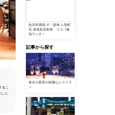
魚河岸酒場 ザ・築地 人形町
店 築地直送刺身、コスパ最
強ランチ！
記事から探す
東京の夜景が綺麗なレストラ
ン
するこ
探しに