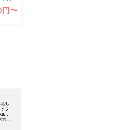
0
円〜
の黒毛
 クラ
徹底し
営業時
1：30
-