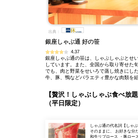
出典：
銀座しゃぶ通 好の笹
4.37
銀座しゃぶ通の笹は、しゃぶしゃぶとせ
しています。また、全国から取り寄せた
でも、肉と野菜をせいろで蒸し焼きにした
牛、豚、鴨などバラエティ豊かな肉類を
【贅沢！しゃぶしゃぶ食べ放題
（平日限定）
しゃぶ通の代名詞【しゃぶ
そのままに、 お好きな分だけお召し上がりください！ ～食
和牛リブロース ・豚ロー