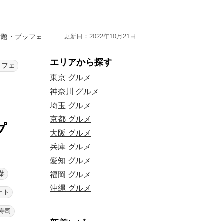
放題・ブッフェ
更新日：2022年10月21日
エリアから探す
ッフェ
東京 グルメ
神奈川 グルメ
埼玉 グルメ
京都 グルメ
プ
大阪 グルメ
兵庫 グルメ
愛知 グルメ
葉
福岡 グルメ
沖縄 グルメ
ート
寿司