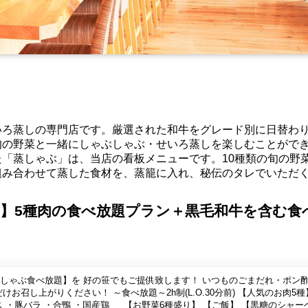
いろ蒸しの専門店です。厳選された和牛をグレード別に日替わ
旬の野菜と一緒にしゃぶしゃぶ・せいろ蒸しを楽しむことがで
「蒸しゃぶ」は、当店の看板メニューです。10種類の旬の野
組み合わせて蒸した食材を、蒸籠に入れ、秘伝のタレでいただ
】5種肉の食べ放題プラン＋黒毛和牛を含む食
しゃぶ食べ放題】を 好の笹でもご提供致します！ いつものごまだれ・ポン
べ放題～2h制(L.O.30分前) 【人気のお肉5種】 ・黒毛
ス ・豚バラ ・合鴨 ・国産鶏 【お野菜6種盛り】 【ご飯】 【黒糖のシャー