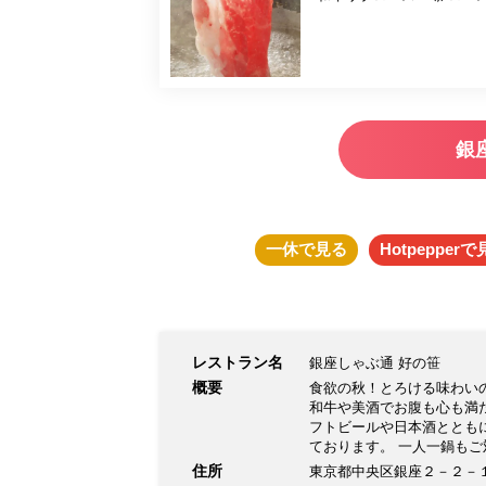
銀
一休
で見る
Hotpepper
で
レストラン名
銀座しゃぶ通 好の笹
概要
食欲の秋！とろける味わい
和牛や美酒でお腹も心も満
フトビールや日本酒ととも
ております。 一人一鍋も
間を短縮させて頂きますがご理解
住所
東京都中央区銀座２－２－
オープン ディナー 17：30～22