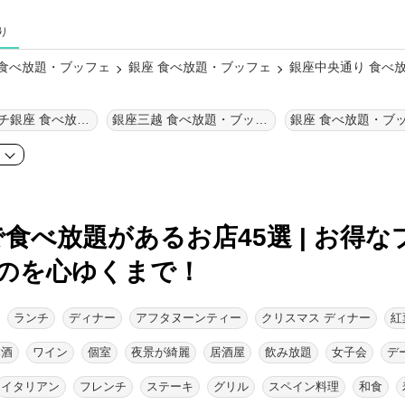
り
 食べ放題・ブッフェ
銀座 食べ放題・ブッフェ
銀座中央通り 食べ
シネスイッチ銀座 食べ放題・ブッフェ
銀座三越 食べ放題・ブッフェ
銀座 食べ放題・ブ
ア
で食べ放題があるお店45選 | お得な
のを心ゆくまで！
ランチ
ディナー
アフタヌーンティー
クリスマス ディナー
紅
本酒
ワイン
個室
夜景が綺麗
居酒屋
飲み放題
女子会
デ
イタリアン
フレンチ
ステーキ
グリル
スペイン料理
和食