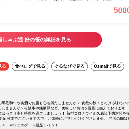
500
座しゃぶ通 好の笹の詳細を見る
見る
食べログ
で見る
ぐるなび
で見る
Ozmall
で見る
の黒毛和牛や美酒でお腹も心も満たしませんか？ 食欲の秋！とろける味わい
たしませんか？松阪牛や銘柄豚など、美味しいお肉を豊富に揃えております！
にほっこり幸せ時間を過ごしましょう！ 新型コロナウイルス感染予防対策を
ご対応可能でございますので、お気軽にお申し付けくださいませ。 当面の間は
賜りたく存じます。 ランチ 12：00～15：00 (Lo 14：00)※土日祝日は1
１４ マロニエゲート銀座１-１２Ｆ
：00 (Lo 21：00) 衛生対策の詳細は以下をご覧下さい https://www.cardinal