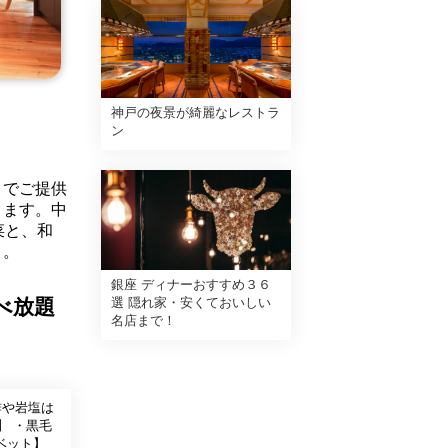
神戸の夜景が綺麗なレストラ
ン
りでご提供
きます。中
菜と、和
く。
銀座 ディナーおすすめ３６
べ放題
選 隠れ家・安くておいしい
名店まで！
酢や岩塩は
ベット】