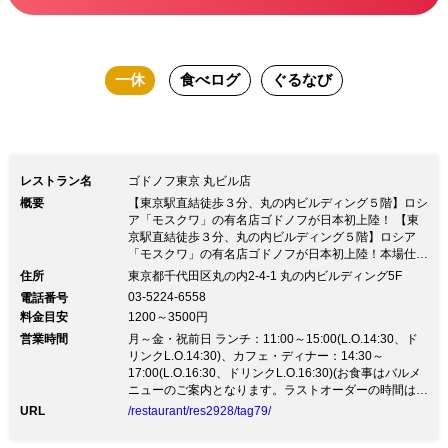
一休
食べログ
ぐるなび
レストラン名
ゴドノフ東京 丸ビル店
概要
【東京駅直結徒歩３分、丸の内ビルディング５階】ロシ
ア「モスクワ」の有名店ゴドノフが日本初上陸！ 【東
京駅直結徒歩３分、丸の内ビルディング５階】ロシア
「モスクワ」の有名店ゴドノフが日本初上陸！本場仕立
ての『ボルシチ』や『ピロシキ』その他にも様々な馴染
住所
東京都千代田区丸の内2-4-1 丸の内ビルディング5F
みのあるお料理から…日本でもまだ提供されていないロ
03-5224-6558
電話番号
シア料理が様々ご用意いたしております。 【ランチ】
料金目安
1200～3500円
今月のランチ… 週替わりランチ 就業者特典あり！ 【デ
営業時間
ィナー】忘新年会・クリスマスコース 予約スタート♪ 牛
月～金・祝前日 ランチ：11:00～15:00(L.O.14:30、ド
サーロインのパイ包み絶賛販売中♪ ※ディナータイム時
リンクL.O.14:30)、カフェ・ディナー：14:30～
はテーブルチャージとして500頂戴いたしておりますの
17:00(L.O.16:30、ドリンクL.O.16:30)(お食事はバルメ
で予めご了承ください。
ニューのご案内となります。ラストオーダーの時間はご
予約状況などにより前後する可能性がございます。)、
URL
/restaurant/res2928/tag79/
ディナー：17:00～23:00(L.O.22:00、ドリンク
L.O.22:30)(※当店ディナータイムにおきましては皆様