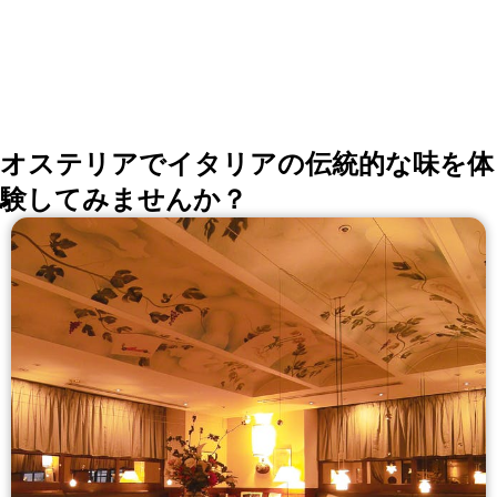
にテーブルチャージ￥500頂戴しております。ご了承く
ださい。※ お1人様お食事、お飲み物1品ずつ以上のご
注文をお願いしております。) 土・日・祝 ランチ・ディ
ナー：11:00～23:00(L.O.22:00、ドリンクL.O.22:30)
(17：00まで週末限定ランチメニューと、ディナーメニ
ューも終日ご案内しております。 日曜日(月曜日が祝日
の場合は月曜日)はラストオーダー、閉店の時間が1時間
ずつ早まっての営業となります。)
オステリアでイタリアの伝統的な味を体
験してみませんか？