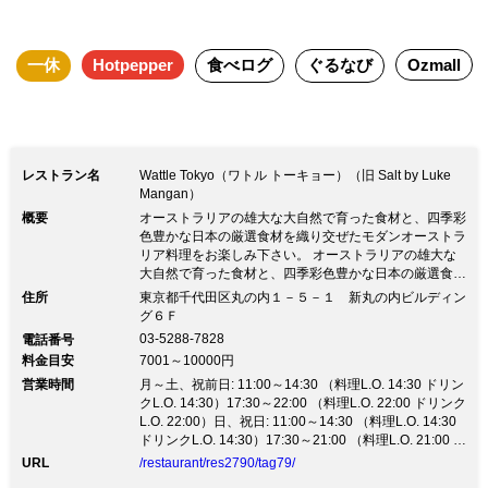
一休
Hotpepper
食べログ
ぐるなび
Ozmall
レストラン名
Wattle Tokyo（ワトル トーキョー）（旧 Salt by Luke
Mangan）
概要
オーストラリアの雄大な大自然で育った食材と、四季彩
色豊かな日本の厳選食材を織り交ぜたモダンオーストラ
リア料理をお楽しみ下さい。 オーストラリアの雄大な
大自然で育った食材と、四季彩色豊かな日本の厳選食材
を織り交ぜたモダンオーストラリア料理をお楽しみ下さ
住所
東京都千代田区丸の内１－５－１ 新丸の内ビルディン
い。東京駅直結 新丸ビル6F オーストラリアの大自然が
グ６Ｆ
育てた新鮮な食材と、日本をはじめ様々な国のエッセン
03-5288-7828
電話番号
スを加えたコンテンポラリーなオーストラリア料理。常
料金目安
7001～10000円
時300種類以上が揃うオーストラリア産のワイン。かし
営業時間
こまりすぎず、それでもエレガントなサービスでご提供
月～土、祝前日: 11:00～14:30 （料理L.O. 14:30 ドリン
いたします。
クL.O. 14:30）17:30～22:00 （料理L.O. 22:00 ドリンク
L.O. 22:00）日、祝日: 11:00～14:30 （料理L.O. 14:30
ドリンクL.O. 14:30）17:30～21:00 （料理L.O. 21:00 ド
リンクL.O. 21:00）
URL
/restaurant/res2790/tag79/