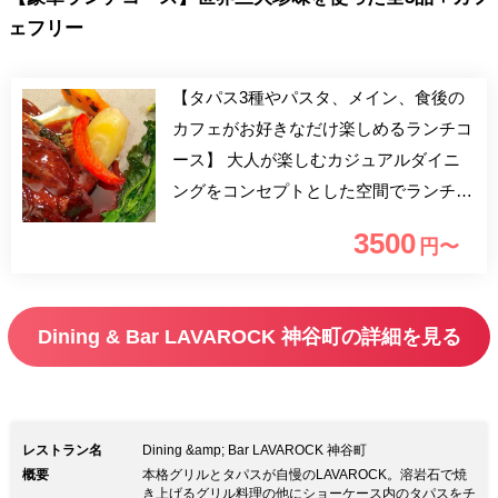
ェフリー
【タパス3種やパスタ、メイン、食後の
カフェがお好きなだけ楽しめるランチコ
ース】 大人が楽しむカジュアルダイニ
ングをコンセプトとした空間でランチタ
イムのひと時を！ パスタ、メイン、豪
3500
円〜
華サラダブッフェ付でお召し上がりいた
だけます。 ■おすすめ利用シーン ご
友人や家族との食事会・デート・女子会
Dining & Bar LAVAROCK 神谷町の詳細を見る
※メニューは一例であり予告なく変更と
なることがございます。 ※滞在可能時
間：14時30分までとなります（カフェフ
リーLO15分前）
レストラン名
Dining &amp; Bar LAVAROCK 神谷町
概要
本格グリルとタパスが自慢のLAVAROCK。溶岩石で焼
き上げるグリル料理の他にショーケース内のタパスをチ