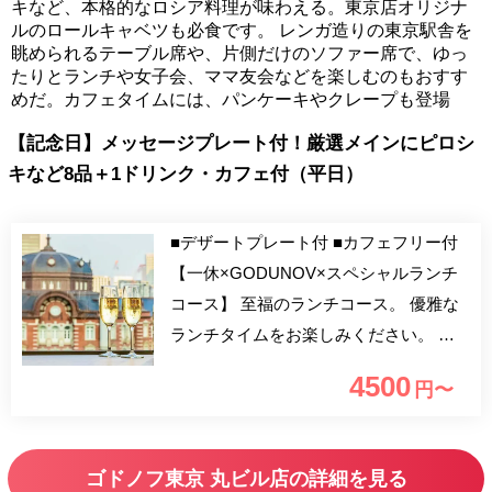
キなど、本格的なロシア料理が味わえる。東京店オリジナ
ルのロールキャベツも必食です。 レンガ造りの東京駅舎を
眺められるテーブル席や、片側だけのソファー席で、ゆっ
たりとランチや女子会、ママ友会などを楽しむのもおすす
めだ。カフェタイムには、パンケーキやクレープも登場
【記念日】メッセージプレート付！厳選メインにピロシ
キなど8品＋1ドリンク・カフェ付（平日）
■デザートプレート付 ■カフェフリー付
【一休×GODUNOV×スペシャルランチ
コース】 至福のランチコース。 優雅な
ランチタイムをお楽しみください。 お
好きなメッセージを添えデザートをお持
4500
円〜
ちします。 カフェ飲み放題付です。
ゴドノフ東京 丸ビル店の詳細を見る