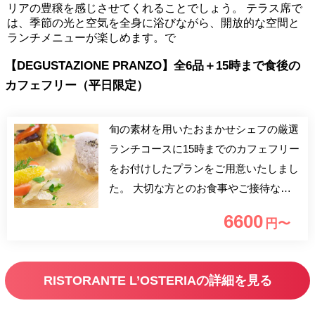
リアの豊穣を感じさせてくれることでしょう。 テラス席で
は、季節の光と空気を全身に浴びながら、開放的な空間と
ランチメニューが楽しめます。で
【DEGUSTAZIONE PRANZO】全6品＋15時まで食後の
カフェフリー（平日限定）
旬の素材を用いたおまかせシェフの厳選
ランチコースに15時までのカフェフリー
をお付けしたプランをご用意いたしまし
た。 大切な方とのお食事やご接待など
のご利用もおすすめです。 皆様のご来
6600
円〜
店心よりお待ちしております。
【食後のカフェフリー】※閉店15時まで
のご利用 ・コーヒー ・紅茶 ・ハーブテ
RISTORANTE L’OSTERIAの詳細を見る
ィー（カモミール、ミントティー）