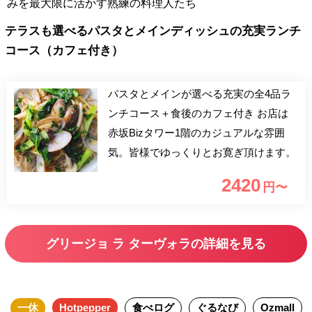
みを最大限に活かす熟練の料理人たち
テラスも選べるパスタとメインディッシュの充実ランチ
コース（カフェ付き）
パスタとメインが選べる充実の全4品ラ
ンチコース＋食後のカフェ付き お店は
赤坂Bizタワー1階のカジュアルな雰囲
気。皆様でゆっくりとお寛ぎ頂けます。
2420
円〜
グリージョ ラ ターヴォラの詳細を見る
一休
Hotpepper
食べログ
ぐるなび
Ozmall