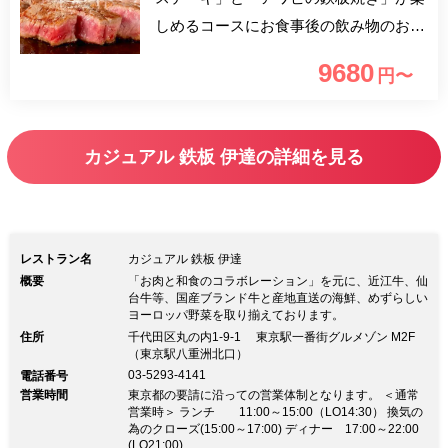
しめるコースにお食事後の飲み物のおか
わりが自由なカフェフリーが付いたプラ
9680
円〜
ンをご用意致しました。 国産ブラ
ンド牛と産地直送の海鮮、ヨーロッパ野
菜を取り揃え、本格的かつカジュアルな
カジュアル 鉄板 伊達の詳細を見る
鉄板焼きと創作料理をアラカルト、コー
スでご提供いたします。 「カジュアル
鉄板 伊達」で、素敵なひとときをお過
ごしください。 ■おすすめのご利用シ
レストラン名
カジュアル 鉄板 伊達
ーン 会食・記念日・顔合わせにも
概要
「お肉と和食のコラボレーション」を元に、近江牛、仙
台牛等、国産ブランド牛と産地直送の海鮮、めずらしい
ヨーロッパ野菜を取り揃えております。
住所
千代田区丸の内1-9-1 東京駅一番街グルメゾン M2F
（東京駅八重洲北口）
03-5293-4141
電話番号
営業時間
東京都の要請に沿っての営業体制となります。 ＜通常
営業時＞ ランチ 11:00～15:00（LO14:30） 換気の
為のクローズ(15:00～17:00) ディナー 17:00～22:00
(LO21:00)