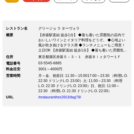
レストラン名
グリージョ ラ ターヴォラ
概要
【赤坂駅直結 徒歩1分】 ◆落ち着いた雰囲気の店内で
おいしいワインとイタリア料理をどうぞ。 ◆心地よい
風が吹き抜けるテラス席 ◆ランチメニューもご用意！
土日OK 【赤坂駅直結 徒歩1分】 ◆落ち着いた雰囲気の
店内でおいしいワインとイタリア料理をどうぞ。 ◆心
住所
東京都港区赤坂５－３－１ 赤坂Ｂｉｚタワー１Ｆ
地よい風が吹き抜けるテラス席 ◆ランチメニューもご
03-5545-6885
電話番号
用意！土日OK私たちはお客様、仲間への安心安全に全
料金目安
3001～4000円
力で取り組みます。 詳しくはこちら
営業時間
zetton.co.jp/docs/promise.pdf 営業時間に関しては当面
月～金、祝前日: 11:30～15:0017:00～23:30 （料理L.O.
の間、ディナーの時間 22:30closeです。 ※施設の営業
22:30 ドリンクL.O. 23:00）土: 11:00～23:30 （料理
時間に準ずる為、随時変更になります。 お客様にはご
L.O. 22:30 ドリンクL.O. 23:00）日、祝日: 11:00～
不便をおかけいたしますが、ご理解の程、よろしくお願
22:30 （料理L.O. 21:30 ドリンクL.O. 22:00）
い申し上げます。 ◆ランチメニュー ・パスタ＆メイン
URL
/restaurant/res3916/tag79/
が選べる「ランチコース」≪全4品≫ 2,300円(税抜) ・
20品目の野菜が味わえるサラダセットや、種類が選べ
るパスタセットもご用意！ ◆ディナーメニュー 「季節
野菜のバーニャカウダ」1,500円(税抜) 「牛ハラミ肉の
タリアータ」 2,000円(税抜) 「zetton PROMISE」 新し
い生活様式を理解した上で、お客様とスタッフの安心安
全な運営に努め、 感染拡大防止のガイドラインを徹底