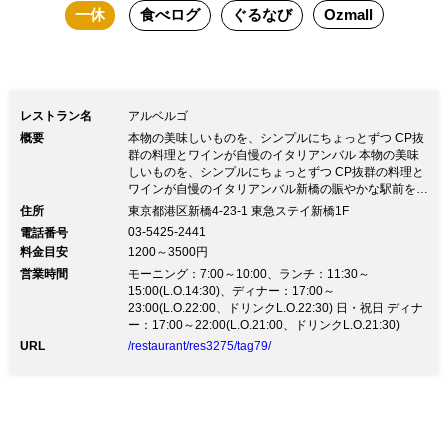
一休
食べログ
ぐるなび
Ozmall
レストラン名
アルベルゴ
概要
本物の美味しいものを、シンプルにちょっとずつ CP抜
群の料理とワインが自慢のイタリアンバル 本物の美味
しいものを、シンプルにちょっとずつ CP抜群の料理と
ワインが自慢のイタリアンバル新橋の賑やかな駅前を抜
けて徒歩5分程、 開放感ある店内は木の温もりを感じ
住所
東京都港区新橋4-23-1 東急ステイ新橋1F
る。 イタリア トスカーナ地方を主体に素材の旨味を引
03-5425-2441
電話番号
き出す料理。 当店人気の厚切りローストビーフや手打
料金目安
1200～3500円
ちパスタなど、シンプルで美味しい料理を取り揃えてお
営業時間
ります。記念日やデート、飲み会など様々なシーンでご
モーニング：7:00～10:00、ランチ：11:30～
利用ください。
15:00(L.O.14:30)、ディナー：17:00～
23:00(L.O.22:00、ドリンクL.O.22:30) 日・祝日 ディナ
ー：17:00～22:00(L.O.21:00、ドリンクL.O.21:30)
URL
/restaurant/res3275/tag79/