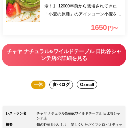
場！】 12000年前から栽培されてきた
「小麦の原種」のアインコーン小麦を使
用しています。 グルテンレス・低GIで
1650
円〜
とてもヘルシー、Soyレアチーズムース
と合わせ、ティラミス風に仕上げまし
た。 ■おすすめ利用シーン 女子会・
チャヤ ナチュラル&ワイルドテーブル 日比谷シャ
親しいご友人や家族との食事会
ンテ店の詳細を見る
一休
食べログ
Ozmall
レストラン名
チャヤ ナチュラル&amp;ワイルドテーブル 日比谷シャ
ンテ店
概要
旬の野菜をおいしく、楽しくいただくマクロビオティッ