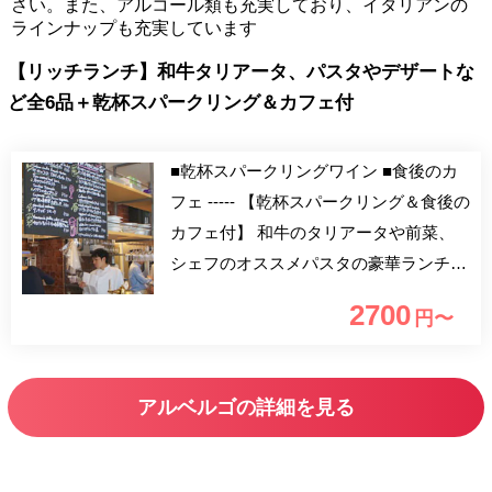
さい。また、アルコール類も充実しており、イタリアンの
ラインナップも充実しています
【リッチランチ】和牛タリアータ、パスタやデザートな
ど全6品＋乾杯スパークリング＆カフェ付
■乾杯スパークリングワイン ■食後のカ
フェ ----- 【乾杯スパークリング＆食後の
カフェ付】 和牛のタリアータや前菜、
シェフのオススメパスタの豪華ランチコ
ースをお楽しみいただけます。 温もり
2700
円〜
溢れるお洒落空間で、ゆったりとランチ
をお楽しみください。 ■おすすめ利用
シーン ご友人や家族との食事会・女子
アルベルゴの詳細を見る
会・デート