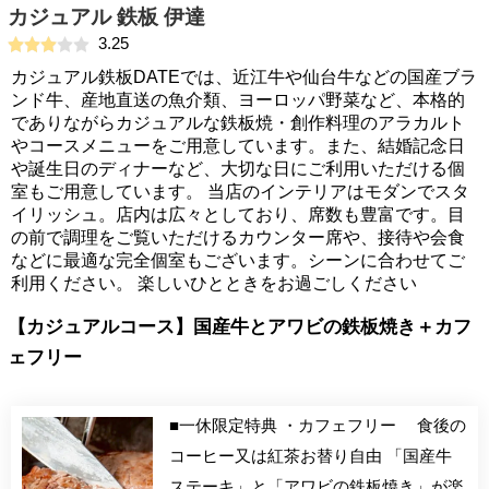
カジュアル 鉄板 伊達
3.25
カジュアル鉄板DATEでは、近江牛や仙台牛などの国産ブラ
ンド牛、産地直送の魚介類、ヨーロッパ野菜など、本格的
でありながらカジュアルな鉄板焼・創作料理のアラカルト
やコースメニューをご用意しています。また、結婚記念日
や誕生日のディナーなど、大切な日にご利用いただける個
室もご用意しています。 当店のインテリアはモダンでスタ
イリッシュ。店内は広々としており、席数も豊富です。目
の前で調理をご覧いただけるカウンター席や、接待や会食
などに最適な完全個室もございます。シーンに合わせてご
利用ください。 楽しいひとときをお過ごしください
【カジュアルコース】国産牛とアワビの鉄板焼き＋カフ
ェフリー
■一休限定特典 ・カフェフリー 食後の
コーヒー又は紅茶お替り自由 「国産牛
ステーキ」と「アワビの鉄板焼き」が楽