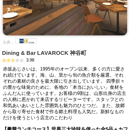
出典：
Dining & Bar LAVAROCK 神谷町
3.98
赤坂あじさいは、1995年のオープン以来、多くの方に愛さ
れ続けています。海、山、里から旬の魚介類を厳選。それ
ぞれの素材の良さを最大限に引き出しています。 四季折々
の豊かな味覚のために、各地の「本当においしい」食材を
ふんだんに使っています。お客様の9割は、山形出身の店主
の人柄に惹かれて来店するリピーターです。スタッフとの
和気あいあいとした雰囲気も魅力のひとつだ。 また、故郷
から取り寄せた食材で作る郷土料理も人気だ。新鮮なもの
だけを使うという店主のこだわり
【豪華ランチコース】世界三大珍味を使った全5品＋カフ