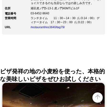
ョイスできるのも当店ならではの楽しみ方です。
住所
港区虎ノ門5-13-1 虎ノ門40MTビル1F
03-6452-9640
電話番号
営業時間
ランチタイム 11：30～14：30（L.O.14：00） デ
ィナータイム 17：30～23：00（L.O.22：00）
URL
/restaurant/res3840/tag79/
ピザ発祥の地の小麦粉を使った、本格的
な美味しいピザをぜひお試しください
top