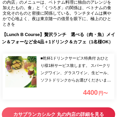
の内店」のメニューは、ベトナム料理に独自のアレンジを
加えたもの。食」と「くつろぎ」の関係は、ベトナムの食
文化そのものと密接に関係している。ランチタイムは爽や
かで心地よく、夜は東京随一の借景を眼下に、極上のひと
ときを
【Lunch B Course】贅沢ランチ 選べる（肉・魚）メイ
ン＆フォーなど全4品＋1ドリンク＆カフェ（1名様OK）
■乾杯1ドリンクサービス特典付 おひと
り様1杯サービス致します。 スパークリ
ングワイン、グラスワイン、生ビール、
ソフトドリンクからお選びくださいま
せ。 東京・丸の内。大きな窓から正面
4400
円〜
に東京駅。カサブランカシルクは、エレ
ガントで異国情緒あふれる雰囲気でみな
さまをお待ちしております。眺めのよい
カサブランカシルク 丸の内店の詳細を見る
開放的な窓際、気兼ねなくグループで利