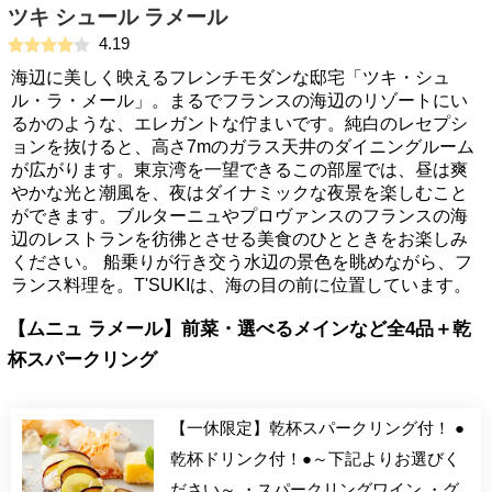
ツキ シュール ラメール
4.19
海辺に美しく映えるフレンチモダンな邸宅「ツキ・シュ
ル・ラ・メール」。まるでフランスの海辺のリゾートにい
るかのような、エレガントな佇まいです。純白のレセプシ
ョンを抜けると、高さ7mのガラス天井のダイニングルーム
が広がります。東京湾を一望できるこの部屋では、昼は爽
やかな光と潮風を、夜はダイナミックな夜景を楽しむこと
ができます。ブルターニュやプロヴァンスのフランスの海
辺のレストランを彷彿とさせる美食のひとときをお楽しみ
ください。 船乗りが行き交う水辺の景色を眺めながら、フ
ランス料理を。T'SUKIは、海の目の前に位置しています。
【ムニュ ラメール】前菜・選べるメインなど全4品＋乾
杯スパークリング
【一休限定】乾杯スパークリング付！ ●
乾杯ドリンク付！●～下記よりお選びく
ださい～ ・スパークリングワイン ・グ