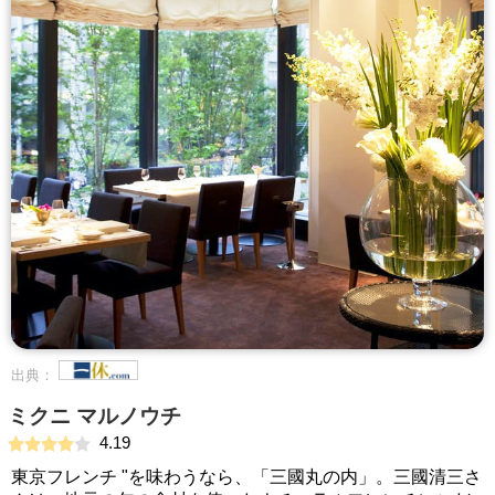
出典：
ミクニ マルノウチ
4.19
東京フレンチ "を味わうなら、「三國丸の内」。三國清三さ