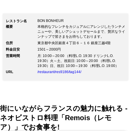
BON BONHEUR
レストラン名
概要
本格的なフレンチをカジュアルにアレンジしたランチメ
ニューや、美しいアシェットデセールまで、贅沢なライ
ンナップで皆さまをお待ちしております。
住所
東京都中央区銀座４丁目６－１６ 銀座三越4階
料金目安
1501～2000円
営業時間
月: 10:00～20:00 （料理L.O. 19:30 ドリンクL.O.
19:30）火～土、祝前日: 10:00～20:00 （料理L.O.
19:30）日、祝日: 10:00～19:30 （料理L.O. 19:00）
URL
/restaurant/res9186/tag144/
街にいながらフランスの魅力に触れる -
ネオビストロ料理「Remois（レモ
ア）」でお食事を!