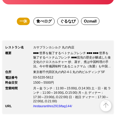
用できるフロア、大人のアフターディナ
ーにはバーカウンター。プライベートや
一休
食べログ
ぐるなび
Ozmall
記念日、ビジネスディナーに最適な個室
とさまざまな顔を持ちます。あらゆる機
会に、それらのテーブルに運ばれるの
は、季節を感じるベトナムフレンチのコ
レストラン名
カサブランカシルク 丸の内店
ース。繊細さとダイナミックさを併せ持
概要
■■■ 世界を魅了するベトナムフレンチ ■■■ ■■■ 世界を
つベトナムフレンチ、旬の食材をふんだ
魅了するベトナムフレンチ ■■■混沌の歴史が醸成した食
文化のクロスカルチャー 炒、蒸す、煮は中国料理の手
んに用いて目から口から体から、至福の
法。今や常備調味料であるニョクマム（魚醤）も中国由
来。魚を直火で焼くのは中国ではなく、日本やカンボジ
時間をじっくりと味わっていただきた
住所
東京都千代田区丸の内2-4-1 丸の内ビルディング 5F
アの影響。フランスは農業を広め、胡椒、香辛料、西洋
03-5220-5612
電話番号
い。
野菜、珈琲が習慣に。味付けはフランス由来、さっぱり
料金目安
1500～5500円
とした味付けのベースに自分好みのソースを。甘酸っぱ
営業時間
いソースは、蒸し暑いベトナム南部の特徴。 中国、フ
月～金 ランチ：11:00～15:00(L.O.14:30) 土・日・祝 ラ
ランス、日本との混沌とした歴史が醸成した食文化は、
ンチ：11:00～16:00(L.O.15:00) 月～土 ディナー：
今や世界中のツーリストを魅了する。 ここはTOKYO丸
17:30～23:00(L.O.22:00) 日・祝日 ディナー：17:30～
22:00(L.O.21:00)
の内。カサブランカシルクのオリジナルエッセンスをプ
top
ラスしてみなさまをお待ちしております。
URL
/restaurant/res2919/tag144/