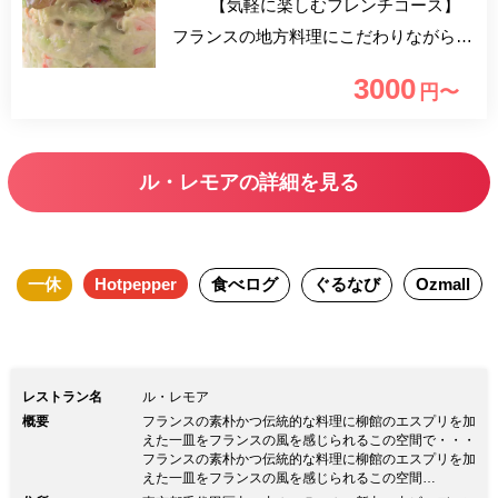
【気軽に楽しむフレンチコース】
フランスの地方料理にこだわりながら、
気軽に楽しめるフレンチを提供。ビスト
3000
円〜
ロ料理を身近に感じながら友達と色々食
べながら楽しい時間を過ごしてほしい。
デザートもフランスではスタンダードな
ル・レモアの詳細を見る
クラッシックなものが多いのですが、本
当に楽しい時間をお過ごしいただけると
思います。
一休
Hotpepper
食べログ
ぐるなび
Ozmall
レストラン名
ル・レモア
概要
フランスの素朴かつ伝統的な料理に柳館のエスプリを加
えた一皿をフランスの風を感じられるこの空間で・・・
フランスの素朴かつ伝統的な料理に柳館のエスプリを加
えた一皿をフランスの風を感じられるこの空間
で・・・“レモア”とはシャンパーニュの人のこと。ビル