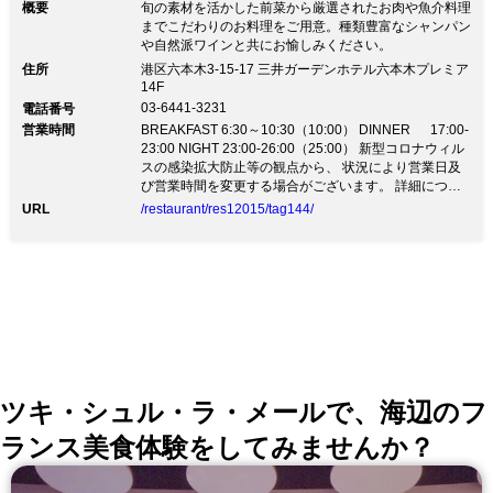
概要
旬の素材を活かした前菜から厳選されたお肉や魚介料理
までこだわりのお料理をご用意。種類豊富なシャンパン
や自然派ワインと共にお愉しみください。
住所
港区六本木3-15-17 三井ガーデンホテル六本木プレミア
14F
03-6441-3231
電話番号
営業時間
BREAKFAST 6:30～10:30（10:00） DINNER 17:00-
23:00 NIGHT 23:00-26:00（25:00） 新型コロナウィル
スの感染拡大防止等の観点から、 状況により営業日及
び営業時間を変更する場合がございます。 詳細につき
ましては【店舗注意事項】よりご確認をお願いいたしま
URL
/restaurant/res12015/tag144/
す。
ツキ・シュル・ラ・メールで、海辺のフ
ランス美食体験をしてみませんか？