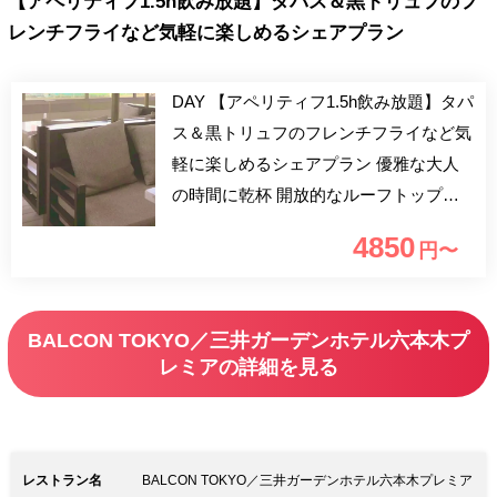
【アペリティフ1.5h飲み放題】タパス＆黒トリュフのフ
レンチフライなど気軽に楽しめるシェアプラン
DAY 【アペリティフ1.5h飲み放題】タパ
ス＆黒トリュフのフレンチフライなど気
軽に楽しめるシェアプラン 優雅な大人
の時間に乾杯 開放的なルーフトップバ
ーで昼下がりのアペリティーヴォプラン
4850
円〜
です。
BALCON TOKYO／三井ガーデンホテル六本木プ
レミアの詳細を見る
レストラン名
BALCON TOKYO／三井ガーデンホテル六本木プレミア