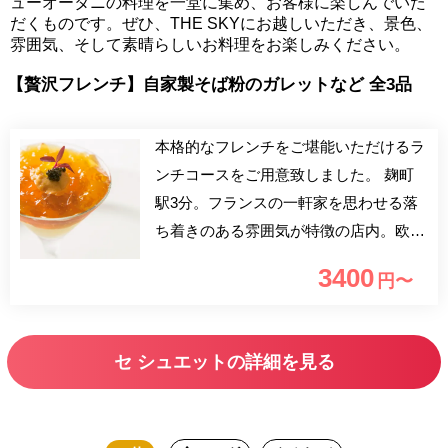
ューオータニの料理を一堂に集め、お客様に楽しんでいた
だくものです。ぜひ、THE SKYにお越しいただき、景色、
雰囲気、そして素晴らしいお料理をお楽しみください。
【贅沢フレンチ】自家製そば粉のガレットなど 全3品
本格的なフレンチをご堪能いただけるラ
ンチコースをご用意致しました。 麹町
駅3分。フランスの一軒家を思わせる落
ち着きのある雰囲気が特徴の店内。欧州
各国の星付きレストランで腕を磨いてき
3400
円〜
たオーナーシェフ河野の心を込めたお料
理と、ソムリエ厳選のワインでおもてな
し致します。皆さまのご来店を心よりお
セ シュエットの詳細を見る
待ち申し上げております。