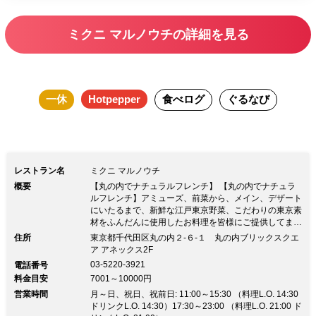
リンクをサービス！ スパークリングワ
インor ソフトドリンクよりお選びいただ
ミクニ マルノウチの詳細を見る
けます。 2．季節のデザート パティシエ
特製季節のデザートを差し替え料金無料
でご用意。 ただいまの季節のデザート
一休
Hotpepper
食べログ
ぐるなび
はこちら http://www.mikuni-
marunouchi.jp/menu/specialdessert/ ※11
月からの季節のデザートはデザート盛り
合わせでございます。
レストラン名
ミクニ マルノウチ
概要
【丸の内でナチュラルフレンチ】 【丸の内でナチュラ
ルフレンチ】アミューズ、前菜から、メイン、デザート
にいたるまで、新鮮な江戸東京野菜、こだわりの東京素
材をふんだんに使用したお料理を皆様にご提供してまい
ります。企業様の御接待、お祝い、ご家族様の会食な
住所
東京都千代田区丸の内２-６-１ 丸の内ブリックスクエ
ど、幅広く対応いたしますので、ぜひご相談下さいま
ア アネックス2F
せ。
03-5220-3921
電話番号
料金目安
7001～10000円
営業時間
月～日、祝日、祝前日: 11:00～15:30 （料理L.O. 14:30
ドリンクL.O. 14:30）17:30～23:00 （料理L.O. 21:00 ド