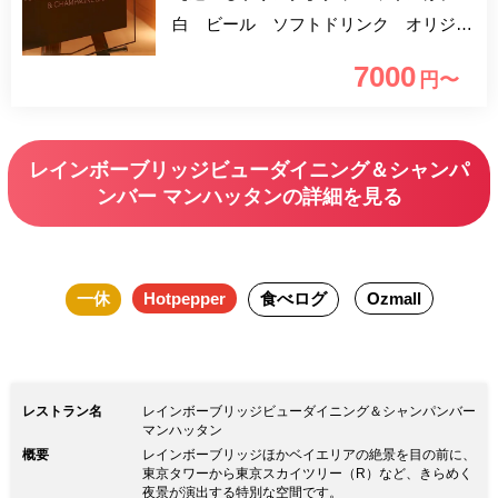
白 ビール ソフトドリンク オリジナ
ルモクテル ※アルコールが苦手な場
7000
円〜
合、スタッフへお申し付けくださいませ
■お料理「スタンダードフレンチコー
ス」■（メニュー例） 【前菜】 旬の恵
レインボーブリッジビューダイニング＆シャンパ
みを閉じ込めたマーブル模様のテリーヌ
ンバー マンハッタンの詳細を見る
【スープ】 季節のポタージュ 【魚料
理】市場での出会い その時のインスピ
レーション または 【肉料理】本日の
一休
Hotpepper
食べログ
Ozmall
お肉料理季節の香
【デザート】 季節のアフタヌーティ
ーデザート 【コーヒーまたは紅茶】
レストラン名
レインボーブリッジビューダイニング＆シャンパンバー
マンハッタン
概要
レインボーブリッジほかベイエリアの絶景を目の前に、
東京タワーから東京スカイツリー（R）など、きらめく
夜景が演出する特別な空間です。