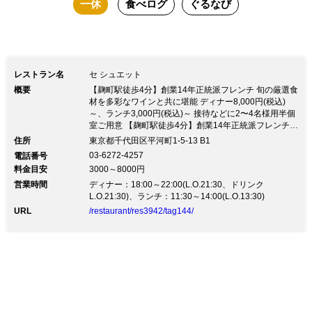
一休
食べログ
ぐるなび
レストラン名
セ シュエット
概要
【麹町駅徒歩4分】創業14年正統派フレンチ 旬の厳選食
材を多彩なワインと共に堪能 ディナー8,000円(税込)
～、ランチ3,000円(税込)～ 接待などに2〜4名様用半個
室ご用意 【麹町駅徒歩4分】創業14年正統派フレンチ
旬の厳選食材を多彩なワインと共に堪能 ディナー8,000
住所
東京都千代田区平河町1-5-13 B1
円(税込)～、ランチ3,000円(税込)～ 接待などに2〜4名
03-6272-4257
電話番号
様用半個室ご用意※価格変更致しました。 クリスマス
料金目安
3000～8000円
ディナー12月21日〜25日14300円(税込) ◇ディナーコ
営業時間
ース 前菜＆メイン！本場仕込みの味を堪能する本格フ
ディナー：18:00～22:00(L.O.21:30、ドリンク
レンチ全4品 MenuA8,000円(税込) 【記念日ディナー】
L.O.21:30)、ランチ：11:30～14:00(L.O.13:30)
シャンパン＆デザート盛合せ！本場星付き店出身シェフ
URL
/restaurant/res3942/tag144/
の絶品フレンチで大切なひと時を… ◇ランチコース カ
ジュアルに本格フレンチを味わう Menu A ＜全3品＞
3,000円(税込) ◇季節の味と厳選ワインのマリアージュ
ソムリエ厳選のワインはフランス産を中心に常時80種
ご用意 ◇落ち着きあるシックな空間 接待や会食、記念
日などのご利用に半個室2〜4名様よりご予約可