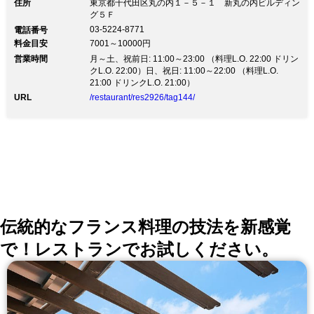
住所
東京都千代田区丸の内１－５－１ 新丸の内ビルディン
インながらも路面店のような店内には、フランスでも数
グ５Ｆ
少ない職人によって作られたカウンターを設け、ここで
03-5224-8771
電話番号
はシャンパン1杯から気軽に楽しめるスペースになって
料金目安
7001～10000円
います。料理はフランスの地方料理を中心に柳館のエス
営業時間
プリを加えたビストロ的な温かみのあるもの。何もかも
月～土、祝前日: 11:00～23:00 （料理L.O. 22:00 ドリン
が思いっきりフランスのこの空間で、思いっきり美味し
クL.O. 22:00）日、祝日: 11:00～22:00 （料理L.O.
い料理の数々を大切な友達と楽しんで下さい。
21:00 ドリンクL.O. 21:00）
URL
/restaurant/res2926/tag144/
伝統的なフランス料理の技法を新感覚
で！レストランでお試しください。