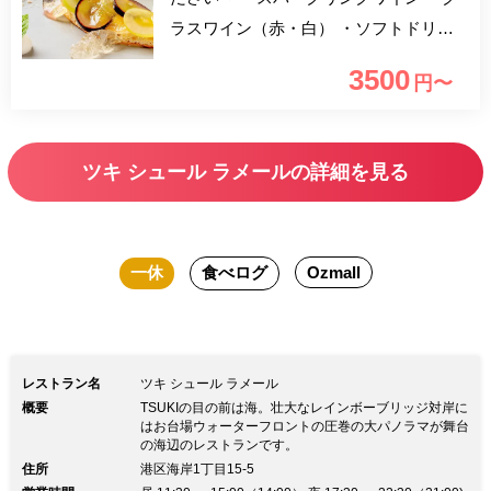
ラスワイン（赤・白） ・ソフトドリン
ク 等 ※緊急事態宣言中はノンアル
3500
円〜
コールでの対応となります。 東京ベイ
の大パノラマを舞台に「海の幸が豊かな
日本」ならではの逸素材を屈指して料理
ツキ シュール ラメールの詳細を見る
をお創りします。 東京湾を眺めなが
ら、海辺に美しく映えるフレンチ・モダ
ンな一軒家で贅沢な時間をお過ごしくだ
一休
食べログ
Ozmall
さい。
レストラン名
ツキ シュール ラメール
概要
TSUKIの目の前は海。壮大なレインボーブリッジ対岸に
はお台場ウォーターフロントの圧巻の大パノラマが舞台
の海辺のレストランです。
住所
港区海岸1丁目15-5