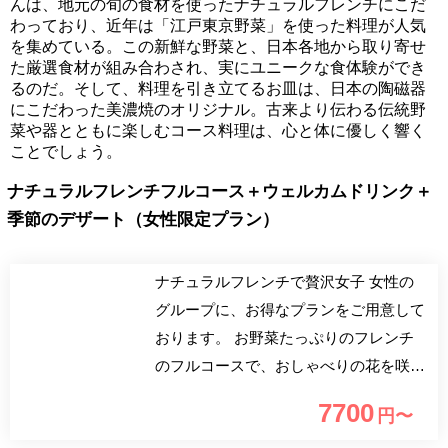
んは、地元の旬の食材を使ったナチュラルフレンチにこだ
わっており、近年は「江戸東京野菜」を使った料理が人気
を集めている。この新鮮な野菜と、日本各地から取り寄せ
た厳選食材が組み合わされ、実にユニークな食体験ができ
るのだ。そして、料理を引き立てるお皿は、日本の陶磁器
にこだわった美濃焼のオリジナル。古来より伝わる伝統野
菜や器とともに楽しむコース料理は、心と体に優しく響く
ことでしょう。
ナチュラルフレンチフルコース＋ウェルカムドリンク＋
季節のデザート（女性限定プラン）
ナチュラルフレンチで贅沢女子 女性の
グループに、お得なプランをご用意して
おります。 お野菜たっぷりのフレンチ
のフルコースで、おしゃべりの花を咲か
せてみませんか？ ウエルカムドリンク
7700
円〜
＆スペシャルデザート 1．ウエルカムド