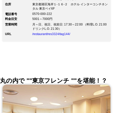
住所
東京都港区海岸１-１６-２ ホテル インターコンチネン
タル 東京ベイ6F
0570-000-222
電話番号
料金目安
5001～7000円
営業時間
月～日、祝日、祝前日: 17:30～22:00 （料理L.O. 21:00
ドリンクL.O. 21:30）
URL
/restaurant/res3324/tag144/
丸の内で ""東京フレンチ ""を堪能！？