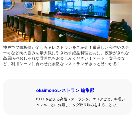
神戸でフ鉄板焼が楽しみるレストランをご紹介！厳選した和牛やステ
ーキなど肉の旨みを最大限に引き出す絶品料理と共に、夜景がきれな
高層階やおしゃれな雰囲気をお楽しみください！デート・女子会な
ど、利用シーンに合わせた素敵なレストランがきっと見つかる！
okaimonoレストラン 編集部
8,000を超える高級レストランを、エリアごと、料理ジ
ャンルごとに分類し、タグ絞り込みをすることで、 い
ろんな切口で、レストランを探せる。記念日、女子
会、同窓会の会場・レストラン探しにを使いくださ
い。
詳しくはこちら >>
okaimonoレストラン 編集部