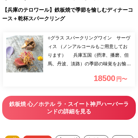
【兵庫のテロワール】鉄板焼で季節を愉しむディナーコ
ース＋乾杯スパークリング
○グラス スパークリングワイン サーヴ
ィス （ノンアルコールもご用意してお
ります） 兵庫五国（摂津、播磨、但
馬、丹波、淡路）の季節の味覚をお愉し
みいただける鉄板焼コースディナーで
18500
円〜
す。五感全てを魅了する「心」の鉄板
焼。神戸港の景色を背景にお愉しみくだ
さい。
鉄板焼 心／ホテル ラ・スイート神戸ハーバーラ
ンドの詳細を見る