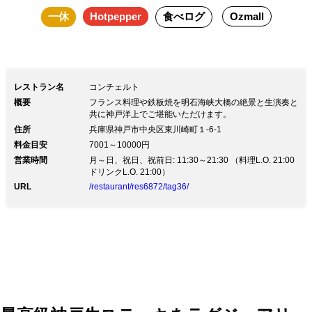
一休
Hotpepper
食べログ
Ozmall
イン）にてご用意 ※ホールケーキは生
クリームタイプとなります。 お食事は
神戸牛尽くしの豪華鉄板焼コースとなり
ます。 ----- 【トワイライトクルーズ】所
レストラン名
コンチェルト
要時間：105分 (時間) ＜4月～9月＞17：
概要
フランス料理や鉄板焼を明石海峡大橋の絶景と生演奏と
15～19：00 ※WEB上15分の設定ができ
共に神戸洋上でご堪能いただけます。
住所
兵庫県神戸市中央区東川崎町１-6-1
かねる為ご予約の際は「17:00」を選択
料金目安
7001～10000円
ください。 ＜10月～3月＞16：30～18：
営業時間
月～日、祝日、祝前日: 11:30～21:30 （料理L.O. 21:00
ドリンクL.O. 21:00）
15 【ナイトクルーズ】所要時間：105分
URL
/restaurant/res6872/tag36/
(時間) ＜4月～9月＞19：30～21：30 ＜
10月～3月＞19：15～21：00 ※WEB上
15分の設定ができかねる為ご予約の際は
「19:00」を選択ください。 ----- ※出航
時間の30分前までにチケットカウンター
にお越しください ※前振込制