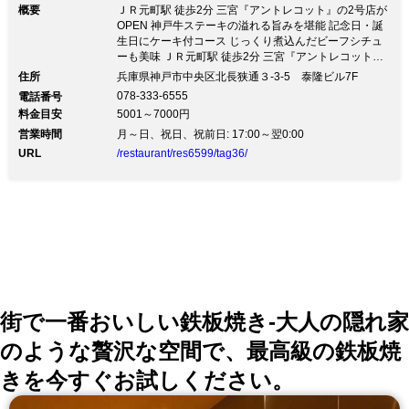
概要
ＪＲ元町駅 徒歩2分 三宮『アントレコット』の2号店が
OPEN 神戸牛ステーキの溢れる旨みを堪能 記念日・誕
生日にケーキ付コース じっくり煮込んだビーフシチュ
ーも美味 ＪＲ元町駅 徒歩2分 三宮『アントレコット』
の2号店がOPEN 神戸牛ステーキの溢れる旨みを堪能 記
住所
兵庫県神戸市中央区北長狭通３-3-5 泰隆ビル7F
念日・誕生日にケーキ付コース じっくり煮込んだビー
078-333-6555
電話番号
フシチューも美味大人の隠れ家で過ごす贅沢なひととき
料金目安
5001～7000円
ＪＲ元町駅より徒歩2分の隠れ家ステーキレストラン 無
営業時間
垢材の温かみに溢れるアットホームな空間で 溢れる旨
月～日、祝日、祝前日: 17:00～翌0:00
みの神戸牛ステーキと厳選ワインをご堪能 ◆和牛の最
URL
/restaurant/res6599/tag36/
高峰「神戸牛」 口福のひとときをあなたに ライブ感溢
れるカウンター席で価値ある美味しさをお届け 厳選し
た赤・白・泡ワインとの相性もお楽しみください ◆大
切な日をお祝い サプライズのケーキで祝うお誕生日や
記念日 神戸牛＆フォアグラ『Anniversaryペアコース』
9,400円（税抜）／お1人様 ◆2名様専用コース多数 神
戸牛ステーキ＆あわび＆タンシチュー 鉄板焼ペアセッ
ト『Bコース』9,400円（税抜）／お1人様 ◆おもてな
しにも 神戸案内や接待などにおすすめ 特選神戸牛＆フ
ォアグラ＆あわび『Cコース』15,800円（税抜）／お1
街で一番おいしい鉄板焼き-大人の隠れ家
人様
のような贅沢な空間で、最高級の鉄板焼
きを今すぐお試しください。