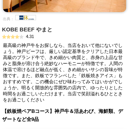
出典：
KOBE BEEF やまと
4.31
最高級の神戸牛をお探しなら、当店をおいて他にないでし
ょう。神戸ビーフは、厳しい認定基準をクリアした日本最
高級のブランド牛で、きめ細かい肉質と、赤身の上品な甘
みと脂身が溶け合う絶妙なハーモニーが特徴です。人間の
体温で溶けるほど融点が低く、きめ細かいサシの旨味が特
徴です。また、鉄板でフランベした「鉄板焼きアイス」も
おすすめです。この機会にぜひ味わってみてはいかがでし
ょうか。明るく開放的な雰囲気の店内で、ゆったりとした
時間をお過ごしいただけます。当店で笑顔溢れるひととき
をお過ごしください
【鉄板焼ペアBコース】神戸牛＆活あわび、海鮮類、デ
ザートなど全9品