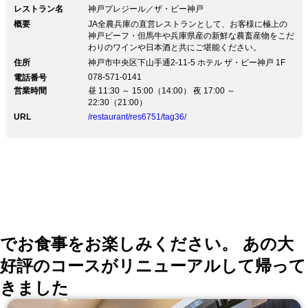
レストラン名
神戸プレジール／ザ・ビー神戸
れ入りますが、ご予約の仮押さえはお控
概要
JA全農兵庫の直営レストランとして、お客様に極上の
神戸ビーフ・但馬牛や兵庫県産の新鮮な農畜産物をこだ
えください。 他のお客様にご迷惑をお
わりのワインや日本酒と共にご堪能ください。
かけする場合がございますので、 1ヵ月
住所
神戸市中央区下山手通2-11-5 ホテル ザ・ビー神戸 1F
間の内、ご予約は最大でも3日間でお願
078-571-0141
電話番号
営業時間
昼 11:30 ～ 15:00（14:00） 夜 17:00 ～
いいたします。 ーーーーーーーーーー
22:30（21:00）
ーーーーーーーーーーーーーーーーーー
URL
/restaurant/res6751/tag36/
ー
でお食事をお楽しみください。 あの大
好評のコースがリニューアルして帰って
きました