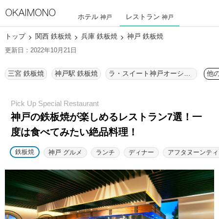
ホテル
レストラン
神戸
神戸
トップ
関西 鉄板焼
兵庫 鉄板焼
神戸 鉄板焼
更新日：2022年10月21日
三宮 鉄板焼
神戸駅 鉄板焼
ラ・スイート神戸オーシャンズガーデン 鉄板焼
他
神戸の鉄板焼が楽しめるレストラン7選！
一
度は食べてみたい絶品料理！
鉄板焼
神戸 グルメ
ランチ
ディナー
アフタヌーンティ