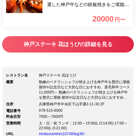
選した神戸牛などの鉄板焼きをご堪能い
ただけます。目の前で豪快に焼き上げら
20000
円〜
れるオマールエビの鉄板焼は触感食べご
たえも抜群、メインの神戸ビーフ ヒレ
と契約農家さんから届く新鮮なお野菜と
神戸ステーキ 花ほうびの詳細を見る
ともに舌づつみ。高級感あふれる店内
で、臨場感溢れるライブキッチンを眺め
ながらごゆっくりとお過ごしください。
レストラン名
神戸ステーキ 花ほうび
概要
熟練のベテランシェフが焼き上げる神戸牛を贅沢に堪能
接待や記念日など大切な日におすすめ、黒毛和牛コース
11,000円～ 熟練のベテランシェフが焼き上げる神戸牛
を贅沢に堪能 接待や記念日など大切な日におすすめ、
黒毛和牛コース11,000円～＜神戸市営地下鉄西神・山
住所
兵庫県神戸市中央区下山手通2-11-30 2F
手線 三宮駅より徒歩1分＞ 神戸有名ホテルの料理長を
078-515-6000
電話番号
務めた二人の熟練シェフがタッグを組み「花ほうび」は
料金目安
7000～7000円
うまれました。 三宮の路地裏に佇む当店では、厳選し
営業時間
た黒毛和牛などの鉄板焼きをご堪能いただけます。 ◆
土・日・祝 ランチ：12:00～15:00(L.O.14:00) 17:00～
22:00(L.O.21:00)
神戸牛流通推進協議会の指定店として認定されていま
す。 ◇ おすすめコース ・「黒毛和牛ステーキコース」
URL
/restaurant/res10748/tag36/