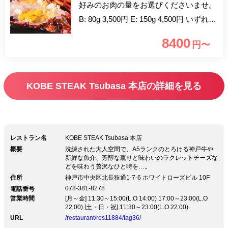
好みのお肉の量をお選びくださいませ。
B: 80g 3,500円 E: 150g 4,500円 いずれの
コースもデザート盛り合わせと挽きたて
8400
円〜
コーヒーのセットが1,300円→800円でお
付けできます。また通常3,800円→1,800
円でフルコース仕様(シェフからのかわ
KOBE STEAK Tsubasa 本店の詳細を見る
いい1品→特製オードブル、季節のサラ
ダまたはハイジのラクレットチーズ、デ
ザート盛り合わせ、挽きたてコーヒー)
にも変更できます。 いずれかをお選び
レストラン名
KOBE STEAK Tsubasa 本店
いただきコメント欄にご記入お願いしま
概要
洗練された大人空間で、A5ランクのとろける神戸牛や
新鮮な魚介、芳醇な薫りと味わいのラクレットチーズな
す。
どを味わう贅沢なひと時を…。
住所
神戸市中央区北長狭通1-7-6 ホワイトローズビル 10F
078-381-8278
電話番号
営業時間
[月～金] 11:30～15:00(L.O 14:00) 17:00～23:00(L.O
22:00) [土・日・祝] 11:30～23:00(L.O 22:00)
URL
/restaurant/res11884/tag36/