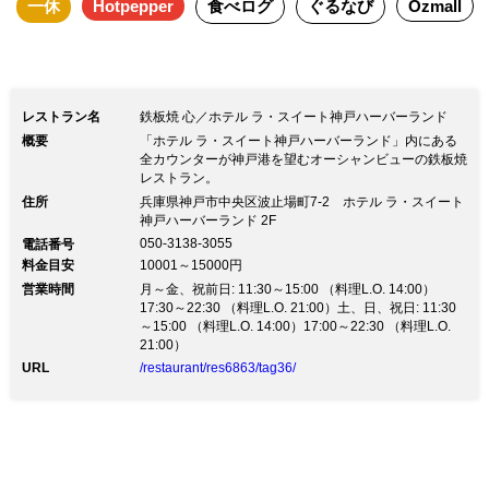
一休
Hotpepper
食べログ
ぐるなび
Ozmall
レストラン名
鉄板焼 心／ホテル ラ・スイート神戸ハーバーランド
概要
「ホテル ラ・スイート神戸ハーバーランド」内にある
全カウンターが神戸港を望むオーシャンビューの鉄板焼
レストラン。
住所
兵庫県神戸市中央区波止場町7-2 ホテル ラ・スイート
神戸ハーバーランド 2F
050-3138-3055
電話番号
料金目安
10001～15000円
営業時間
月～金、祝前日: 11:30～15:00 （料理L.O. 14:00）
17:30～22:30 （料理L.O. 21:00）土、日、祝日: 11:30
～15:00 （料理L.O. 14:00）17:00～22:30 （料理L.O.
21:00）
URL
/restaurant/res6863/tag36/