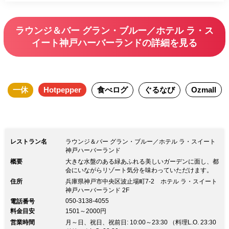
けます。五感を刺激し、心もお腹も満た
されるコースとなっています。シェアだ
ラウンジ＆バー グラン・ブルー／ホテル ラ・ス
からこそのボリューム感とホテルシェフ
イート神戸ハーバーランドの詳細を見る
が手掛ける味をご満喫ください。 ホテ
ルのバーラウンジならではのディナータ
イムをお愉しみください。
一休
Hotpepper
食べログ
ぐるなび
Ozmall
レストラン名
ラウンジ＆バー グラン・ブルー／ホテル ラ・スイート
神戸ハーバーランド
概要
大きな水盤のある緑あふれる美しいガーデンに面し、都
会にいながらリゾート気分を味わっていただけます。
住所
兵庫県神戸市中央区波止場町7-2 ホテル ラ・スイート
神戸ハーバーランド 2F
050-3138-4055
電話番号
料金目安
1501～2000円
営業時間
月～日、祝日、祝前日: 10:00～23:30 （料理L.O. 23:30