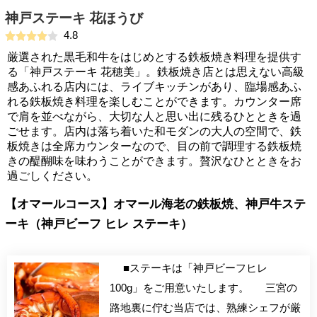
神戸ステーキ 花ほうび
4.8
厳選された黒毛和牛をはじめとする鉄板焼き料理を提供す
る「神戸ステーキ 花穂美」。鉄板焼き店とは思えない高級
感あふれる店内には、ライブキッチンがあり、臨場感あふ
れる鉄板焼き料理を楽しむことができます。カウンター席
で肩を並べながら、大切な人と思い出に残るひとときを過
ごせます。店内は落ち着いた和モダンの大人の空間で、鉄
板焼きは全席カウンターなので、目の前で調理する鉄板焼
きの醍醐味を味わうことができます。贅沢なひとときをお
過ごしください。
【オマールコース】オマール海老の鉄板焼、神戸牛ステ
ーキ（神戸ビーフ ヒレ ステーキ）
■ステーキは「神戸ビーフヒレ
100g」をご用意いたします。 三宮の
路地裏に佇む当店では、熟練シェフが厳