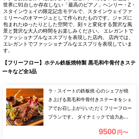
世界に91台しか存在しない「最高のピアノ」ヘンリー・Z・
スタインウェイの限定記念モデルで、スタインウェイファ
ミリーへのオマージュとして作られたものです。ジャズに
包まれたゆったりとした空間で、刻々と変化する贅沢な風
景と贅沢な大人の時間をお楽しみください。 エレガントで
ファッショナブルなエスプリを表現した店内。 店内では、
エレガントでファッショナブルなエスプリを表現していま
す。
【フリーフロー】ホテル鉄板焼特製 黒毛和牛骨付きステ
ーキなど全3品
ラ・スイートの鉄板焼 心のシェフが焼
き上げる黒毛和牛骨付きステーキをシェ
アでお召し上がりいただくフリーフロー
プランです。 ダイナミックで迫力ある
骨付き肉は、味はもちろんのことSNS映
9500
円〜
えする見た目や香りでもお愉しみいただ