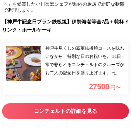
ト」を受賞した小川友宏シェフが船内の厨房で新鮮な状態
で調理します。
【神戸牛記念日プラン鉄板焼】伊勢海老等全7品＋乾杯ド
リンク・ホールケーキ
神戸牛尽くしの豪華鉄板焼コースを味わ
いながら、特別な日のお祝いを。 非日
常で彩られるコンチェルトのクルーズが
お二人の記念日を盛り上げます。 七色
に彩られる明石海峡大橋のイルミネーシ
27500
円〜
ョンや海からの景色とともに、素敵な時
間をお過ごしください。 ----- 【プラン内
容】 コース、乗船料、乾杯用ドリン
コンチェルトの詳細を見る
ク、ホールケーキが含まれております。
※乾杯祖リンクはスパークリングワイン
（又はノンアルコールスパークリングワ