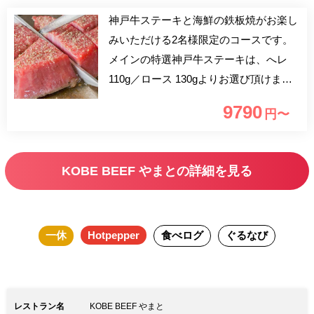
神戸牛ステーキと海鮮の鉄板焼がお楽し
みいただける2名様限定のコースです。
メインの特選神戸牛ステーキは、へレ
110g／ロース 130gよりお選び頂けま
す。ホタテ、エビ、アワビなど海の幸の
9790
円〜
鉄板焼きとご一緒にお楽しみください。
KOBE BEEF やまとの詳細を見る
一休
Hotpepper
食べログ
ぐるなび
レストラン名
KOBE BEEF やまと