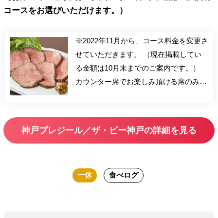
コースをお選びいただけます。）
※2022年11月から、コース料金を変更さ
せていただきます。 （現在掲載してい
る金額は10月末までのご案内です。）
カウンター席でお楽しみ頂ける席のみプ
ランをご用意致しました。
“PLAISIR”（プレジール）は、 フランス
語で「満喫」や「喜び」という意味があ
神戸プレジール／ザ・ビー神戸の詳細を見る
ります。JA全農兵庫の直営レストランと
して、お客様に兵庫県産の新鮮な農畜産
物をこだわりのワインやお酒と共にご堪
一休
食べログ
能いただき、存分に満喫して頂ければ幸
いです。 ーーーーーーーーーーーーー
ーーーーーーーーーーーーーーーー
【注意事項・お客様へのお願い】 ※恐