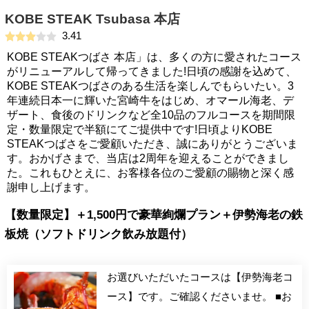
KOBE STEAK Tsubasa 本店
3.41
KOBE STEAKつばさ 本店」は、多くの方に愛されたコース
がリニューアルして帰ってきました!日頃の感謝を込めて、
KOBE STEAKつばさのある生活を楽しんでもらいたい。3
年連続日本一に輝いた宮崎牛をはじめ、オマール海老、デ
ザート、食後のドリンクなど全10品のフルコースを期間限
定・数量限定で半額にてご提供中です!日頃よりKOBE
STEAKつばさをご愛顧いただき、誠にありがとうございま
す。おかげさまで、当店は2周年を迎えることができまし
た。これもひとえに、お客様各位のご愛顧の賜物と深く感
謝申し上げます。
【数量限定】＋1,500円で豪華絢爛プラン＋伊勢海老の鉄
板焼（ソフトドリンク飲み放題付）
お選びいただいたコースは【伊勢海老コ
ース】です。ご確認くださいませ。 ■お