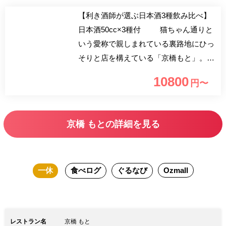
【利き酒師が選ぶ日本酒3種飲み比べ】
日本酒50cc×3種付 猫ちゃん通りと
いう愛称で親しまれている裏路地にひっ
そりと店を構えている「京橋もと」。
新鮮な旬食材を目利きし、納得したもの
10800
円〜
だけ仕入れ調理しお客様にご提供いたし
ます。 洗練された匠の技術で作り上げ
る、味わい深い四季折々の味わいを舌
京橋 もとの詳細を見る
で、目でご堪能ください。
一休
食べログ
ぐるなび
Ozmall
レストラン名
京橋 もと