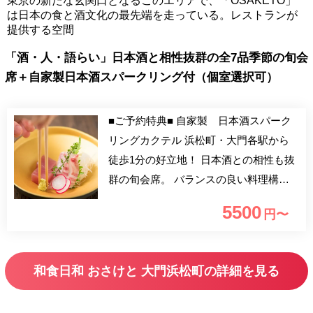
東京の新たな玄関口となるこのエリアで、「OSAKETO」
は日本の食と酒文化の最先端を走っている。レストランが
提供する空間
「酒・人・語らい」日本酒と相性抜群の全7品季節の旬会
席＋自家製日本酒スパークリング付（個室選択可）
■ご予約特典■ 自家製 日本酒スパーク
リングカクテル 浜松町・大門各駅から
徒歩1分の好立地！ 日本酒との相性も抜
群の旬会席。 バランスの良い料理構成
で銘々盛りでご提供しま。 ご接待・ご
5500
円〜
会食にもオススメです。
和食日和 おさけと 大門浜松町の詳細を見る