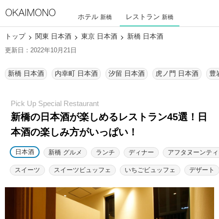
ホテル
レストラン
新橋
新橋
トップ
関東 日本酒
東京 日本酒
新橋 日本酒
更新日：2022年10月21日
新橋 日本酒
内幸町 日本酒
汐留 日本酒
虎ノ門 日本酒
豊
新橋の日本酒が楽しめるレストラン45選！
日
本酒の楽しみ方がいっぱい！
日本酒
新橋 グルメ
ランチ
ディナー
アフタヌーンティ
スイーツ
スイーツビュッフェ
いちごビュッフェ
デザート