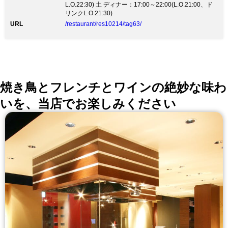
L.O.22:30) 土 ディナー：17:00～22:00(L.O.21:00、ド
げるので旨味が凝縮、 また表面にはわらの香ばしい香
リンクL.O.21:30)
りが付き、素材の旨味を味わえます。土佐の地酒との相
URL
/restaurant/res10214/tag63/
性もぴったり ◆店内案内・貸切(最大70名様まで) 荒波
をイメージした「わらやき屋」の巨大な黒提灯を入ると
古材を使用した独特の重厚感と温かさのある雰囲気の空
間が広がります。 天井に届きそうなわらの大きな火柱
を目の前に望む「わら焼きカウンター」をはじめ、 大
人数のご宴会にぴったりの最大70名様までご利用いた
だける堀座敷個室や、 接待等のビジネスシーンでご活
焼き鳥とフレンチとワインの絶妙な味わ
用いただける個室席もご用意しております。 ◆ご宴会
コース 各種飲み放題付コース4500円～ 当日予約OK◎
いを、当店でお楽しみください
お電話はもちろんネットからも受付中