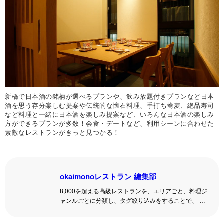
新橋で日本酒の銘柄が選べるプランや、飲み放題付きプランなど日本
酒を思う存分楽しむ提案や伝統的な懐石料理、手打ち蕎麦、絶品寿司
など料理と一緒に日本酒を楽しみ提案など、いろんな日本酒の楽しみ
方ができるプランが多数！会食・デートなど、利用シーンに合わせた
素敵なレストランがきっと見つかる！
okaimonoレストラン 編集部
8,000を超える高級レストランを、エリアごと、料理ジ
ャンルごとに分類し、タグ絞り込みをすることで、 い
ろんな切口で、レストランを探せる。記念日、女子
会、同窓会の会場・レストラン探しにを使いくださ