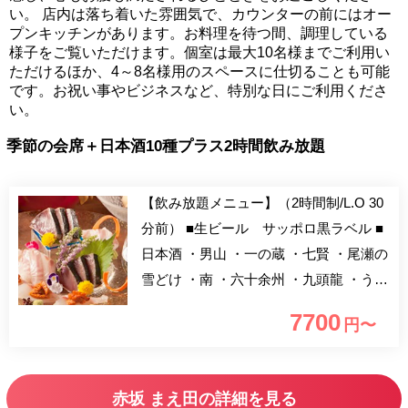
い。 店内は落ち着いた雰囲気で、カウンターの前にはオー
プンキッチンがあります。お料理を待つ間、調理している
様子をご覧いただけます。個室は最大10名様までご利用い
ただけるほか、4～8名様用のスペースに仕切ることも可能
です。お祝い事やビジネスなど、特別な日にご利用くださ
い。
季節の会席＋日本酒10種プラス2時間飲み放題
【飲み放題メニュー】（2時間制/L.O 30
分前） ■生ビール サッポロ黒ラベル ■
日本酒 ・男山 ・一の蔵 ・七賢 ・尾瀬の
雪どけ ・南 ・六十余州 ・九頭龍 ・うま
からまんさく ・神亀 ・おすすめ ■ハイ
7700
円〜
ボール ■芋焼酎 ■麦焼酎 ■梅酒 ■酎ハ
イ レモン グレープフルーツ ウーロ
ンハイ 緑茶ハイ ■ソフトドリンク各種
赤坂 まえ田の詳細を見る
和食の道を極めた若き大将が腕を振るう