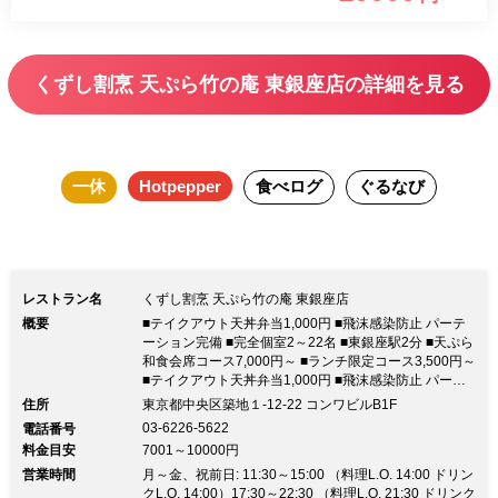
限定蔵出し ・黒龍 九頭竜 逸品 ・梅
錦 山川流 特別純米 ・楯の川 純米
大吟醸 ・北信流 純米吟醸 赤金 ・銀
くずし割烹 天ぷら竹の庵 東銀座店の詳細を見る
盤 純米大吟醸 ・久礼 辛口純米 ・雨
後の月 超辛口純米酒 ■ソフトドリンク
【日本酒飲み放題 天ぷら竹の庵コー
一休
Hotpepper
食べログ
ぐるなび
ス】 料理長の吟味された食材と研究
を重ねた“天ぷら”と竹の庵の得意分野で
もある会席料理が、【銀座の大人の隠れ
家】的な完全個室orカウンターで食べら
レストラン名
くずし割烹 天ぷら竹の庵 東銀座店
れるお店です。 ■おすすめご利用シー
概要
■テイクアウト天丼弁当1,000円 ■飛沫感染防止 パーテ
ン ご接待・ご会食・デート 会社等のご
ーション完備 ■完全個室2～22名 ■東銀座駅2分 ■天ぷら
和食会席コース7,000円～ ■ランチ限定コース3,500円～
宴会
■テイクアウト天丼弁当1,000円 ■飛沫感染防止 パーテ
ーション完備 ■完全個室2～22名 ■東銀座駅2分 ■天ぷら
住所
東京都中央区築地１-12-22 コンワビルB1F
和食会席コース7,000円～ ■ランチ限定コース3,500円～
03-6226-5622
電話番号
※東京都の自粛要請解除により通常営業に戻りました。
料金目安
7001～10000円
◆旬の食材を使用 熟練の職人による逸品 ご接待から大
営業時間
切な人とのお食事にも。 ◆テイクアウト◆天丼弁当
月～金、祝前日: 11:30～15:00 （料理L.O. 14:00 ドリン
1,000円 海老天のり巻1本800円 2本1,400円 お電話にて
クL.O. 14:00）17:30～22:30 （料理L.O. 21:30 ドリンク