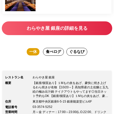
わらやき屋 銀座の詳細を見る
一休
食べログ
ぐるなび
レストラン名
わらやき屋 銀座
概要
【銀座/個室あり】１Mもの炎をあげ、豪快に焼き上げ
るわら焼きが名物 【10/20～】高知県産の土佐鰤と玉九
絵の極み出汁鍋 テイクアウトもやってます◎当日ネッ
ト予約もOK 【銀座/個室あり】１Mもの炎をあげ、豪快
に焼き上げるわら焼きが名物 【10/20～】高知県産の土
住所
東京都中央区銀座6-5-15 銀座能楽堂ビル6F
佐鰤と玉九絵の極み出汁鍋 テイクアウトもやってます
03-3574-5252
電話番号
◎当日ネット予約もOK◆料理 名物：かつをの塩たたき
営業時間
月～金 ディナー：17:00～23:00(L.O.22:00、ドリンク
1Ｍ以上もの炎を上げる藁焼きは、一気に高温で焼き上