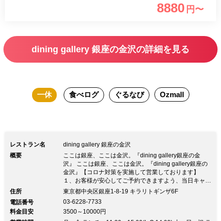
8880
円〜
ので、 乾杯酒には金沢らしく金箔入り
日本酒スパークリングをお付けいたしま
す。
dining gallery 銀座の金沢の詳細を見る
一休
食べログ
ぐるなび
Ozmall
レストラン名
dining gallery 銀座の金沢
概要
ここは銀座、ここは金沢。『dining gallery銀座の金
沢』 ここは銀座、ここは金沢。『dining gallery銀座の
金沢』【コロナ対策を実施して営業しております】
１、お客様が安心してご予約できますよう、当日キャン
セルでもキャンセル料はいただきません。 ２、お席の
住所
東京都中央区銀座1-8-19 キラリトギンザ6F
間隔を充分にお取りしておりますので、密になることな
03-6228-7733
電話番号
く安心してお食事いただけます。 ３、入店時にお客様
料金目安
3500～10000円
ならびにスタッフへの非接触型体温計による体温チェッ