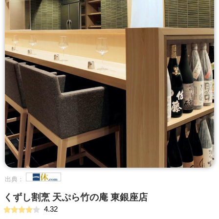
出典：
くずし割烹 天ぷら竹の庵 東銀座店
4.32