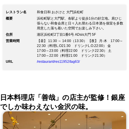
レストラン名
和食日和 おさけと 大門浜松町
概要
浜松町駅と大門駅、各駅より徒歩1分の好立地。肩ひじ
張らない和食会席と日々入れ替わる日本酒を個室を多数
用意した落ち着いた空間でお楽しみ下さい。
住所
港区浜松町2丁目1番6号 ADsis大門 5F
営業時間
【昼】 11:30 ～ 14:00（13:30） 【夜】 月-木 17:00～
22:30（料理L.O21:30 ドリンクL.O.22:00） 金
17:00～23:00（料理22:00 ドリンク22:30） 土
17:00～22:00（料理21:00 ドリンク21:30）
URL
/restaurant/res11952/tag63/
日本料理店「善哉」の店主が監修！銀座
でしか味わえない金沢の味。