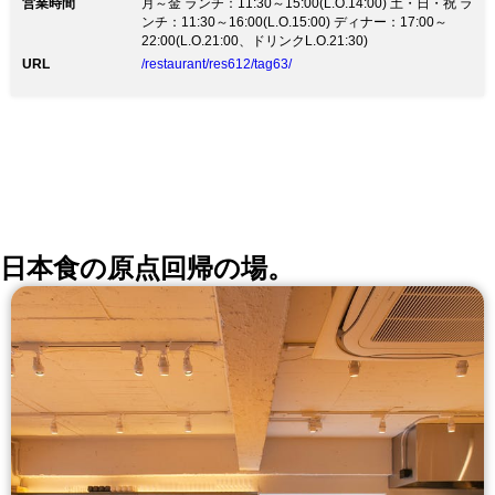
営業時間
クと手指のアルコール消毒を徹底しております。 ４、
月～金 ランチ：11:30～15:00(L.O.14:00) 土・日・祝 ラ
お食事中にお客様のマスクを保管するマスクケースをお
ンチ：11:30～16:00(L.O.15:00) ディナー：17:00～
渡ししております。 ５、お客様がお帰りの度にご利用
22:00(L.O.21:00、ドリンクL.O.21:30)
のテーブル、椅子、メニューのアルコール消毒を行って
URL
/restaurant/res612/tag63/
おります
日本食の原点回帰の場。