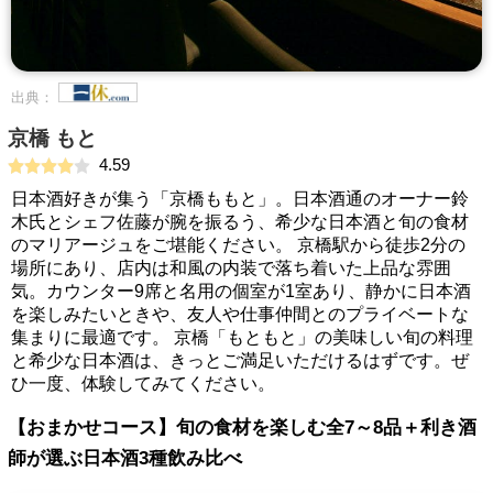
出典：
京橋 もと
4.59
日本酒好きが集う「京橋ももと」。日本酒通のオーナー鈴
木氏とシェフ佐藤が腕を振るう、希少な日本酒と旬の食材
のマリアージュをご堪能ください。 京橋駅から徒歩2分の
場所にあり、店内は和風の内装で落ち着いた上品な雰囲
気。カウンター9席と名用の個室が1室あり、静かに日本酒
を楽しみたいときや、友人や仕事仲間とのプライベートな
集まりに最適です。 京橋「もともと」の美味しい旬の料理
と希少な日本酒は、きっとご満足いただけるはずです。ぜ
ひ一度、体験してみてください。
【おまかせコース】旬の食材を楽しむ全7～8品＋利き酒
師が選ぶ日本酒3種飲み比べ