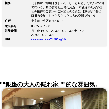
概要
【京橋駅 6番出口 徒歩2分】 しっとりとした大人の空間
で味わう、旬の食材と上質なお酒 日本酒好きのお客様
との接待やご友人やご家族との会食に 【京橋駅 6番出
口 徒歩2分】 しっとりとした大人の空間で味わう、旬
の食材と上質なお酒 日本酒好きのお客様との接待やご
住所
東京都中央区京橋2-6-13
友人やご家族との会食に新鮮な旬食材を目利きし、納得
03-3567-7888
電話番号
したものだけ仕入れ調理し お客様にご提供いたしま
営業時間
月～金 16:00～23:30(L.O.22:30) 土 15:00～
す。 洗練された匠の技術で作り上げる、味わい深い四
22:00(L.O.20:30)
季折々の味わいを 舌で、目でご堪能ください。 ◆コー
URL
/restaurant/res2826/tag63/
ス◆ 【1ドリンク付】旬のお料理を愉しめる おまかせ
コース 10,000円（税込） 【1ドリンク付】旬の高級食
材を使った 厳選コース 13,000円（税込） ◆ドリンク◆
・アサヒ 琥珀の時間 …800円（税抜） ・芋焼酎 …700
円（税抜） ・果実酒 …800円（税抜） ┗ その他、「新
政もとラベル 生米麹仕立」「山形正宗 純米吟醸 雄町」
「遊穂 青」「而今 純米吟醸千本錦」など、日によって
仕入れております。 日本酒の種類は約60種類。 落ち着
きある上品な空間で、お酒とお食事をお楽しみくださ
い。
""銀座の大人の隠れ家 ""的な雰囲気。