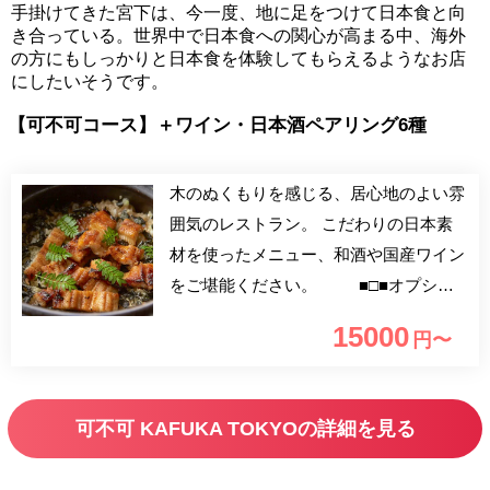
手掛けてきた宮下は、今一度、地に足をつけて日本食と向
き合っている。世界中で日本食への関心が高まる中、海外
の方にもしっかりと日本食を体験してもらえるようなお店
にしたいそうです。
【可不可コース】＋ワイン・日本酒ペアリング6種
木のぬくもりを感じる、居心地のよい雰
囲気のレストラン。 こだわりの日本素
材を使ったメニュー、和酒や国産ワイン
をご堪能ください。 ■□■オプショ
ン■□■ お料理とのマリアージュがお楽し
15000
円〜
みいただける、ワイン・日本酒ペアリン
グ6杯 スパークリングワイン、日本酒3
種、白ワイン、赤ワインをお料理に合わ
可不可 KAFUKA TOKYOの詳細を見る
せてご用意致します。