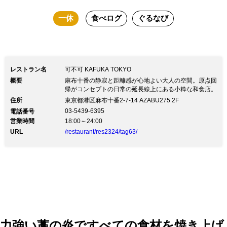
一休
食べログ
ぐるなび
レストラン名
可不可 KAFUKA TOKYO
概要
麻布十番の静寂と距離感が心地よい大人の空間。原点回
帰がコンセプトの日常の延長線上にある小粋な和食店。
住所
東京都港区麻布十番2-7-14 AZABU275 2F
03-5439-6395
電話番号
営業時間
18:00～24:00
URL
/restaurant/res2324/tag63/
力強い藁の炎ですべての食材を焼き上げ