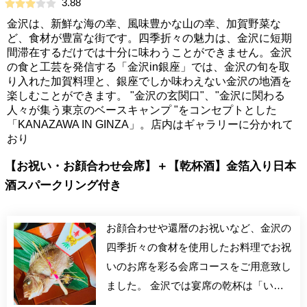
3.88
金沢は、新鮮な海の幸、風味豊かな山の幸、加賀野菜な
ど、食材が豊富な街です。四季折々の魅力は、金沢に短期
間滞在するだけでは十分に味わうことができません。金沢
の食と工芸を発信する「金沢in銀座」では、金沢の旬を取
り入れた加賀料理と、銀座でしか味わえない金沢の地酒を
楽しむことができます。 "金沢の玄関口"、"金沢に関わる
人々が集う東京のベースキャンプ "をコンセプトとした
「KANAZAWA IN GINZA」。店内はギャラリーに分かれて
おり
【お祝い・お顔合わせ会席】＋【乾杯酒】金箔入り日本
酒スパークリング付き
お顔合わせや還暦のお祝いなど、金沢の
四季折々の食材を使用したお料理でお祝
いのお席を彩る会席コースをご用意致し
ました。 金沢では宴席の乾杯は「いし
かわの酒」で行うという条例があります