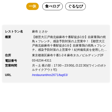
一休
食べログ
ぐるなび
レストラン名
麻布 とさか
概要
【都営大江戸南北線麻布十番駅徒歩1分】自家養鶏の焼
鳥ｘフレンチ。感染予防対策の上営業中！ 【都営大江
戸南北線麻布十番駅徒歩1分】自家養鶏の焼鳥ｘフレン
チ。感染予防対策の上営業中！紀州備長炭を使用した焼
鳥 新型コロナウイルス対策として ・店内のアルコール
住所
東京都港区麻布十番1-2-8 麻布タカノビルディング2F
清掃 ・テーブルにアルコールスプレーの設置 希少部位
03-6234-4311
電話番号
をはじめワインに合うよう考案した焼鳥、また一品料理
営業時間
月～土 夜の部：17:00～23:00(L.O.22:30)(ワインのボト
など幅広いシーンでご活用いただけるお店です。 それ
ルテイクアウト可)
に併せてワイン、日本酒、ウイスキーなどもこだわりを
URL
/restaurant/res2671/tag63/
持ってご提供させていたきます。