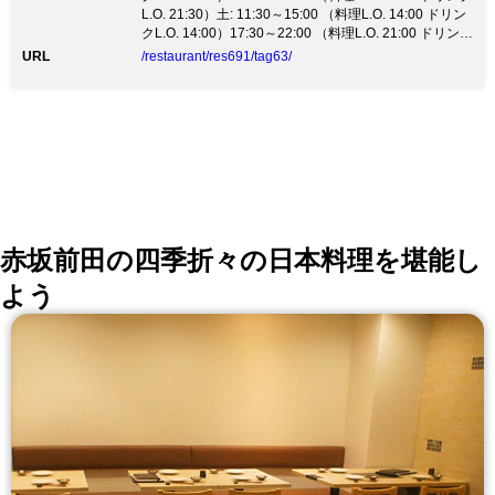
受付。050-3469-9823 ◆特別コース 『九谷コース』
L.O. 21:30）土: 11:30～15:00 （料理L.O. 14:00 ドリン
8,000円 『日本酒飲み放題コース』10,000円 ◆天ぷら
クL.O. 14:00）17:30～22:00 （料理L.O. 21:00 ドリンク
+会席コース 【竹】 7,000円全5品 【庵】 8,800円全8品
L.O. 21:00）
URL
/restaurant/res691/tag63/
【天】12,000円全8品 ◆天ぷら＋お肉 【有田】9,800円
全9品お肉料理付き【織部】12,000円全10品お肉料理付
き ◆ランチ 【信楽】3,500円 【雅】 5,000円 【九谷】
8,000円 【和牛ステーキ】6,000円…他、種類豊富にコ
ースご用意しています。各種宴会に是非ご利用くださ
い。 ※WEB予約でポイントが貯まります。楽天カード
利用でさらにポイントが貯まります。
赤坂前田の四季折々の日本料理を堪能し
よう