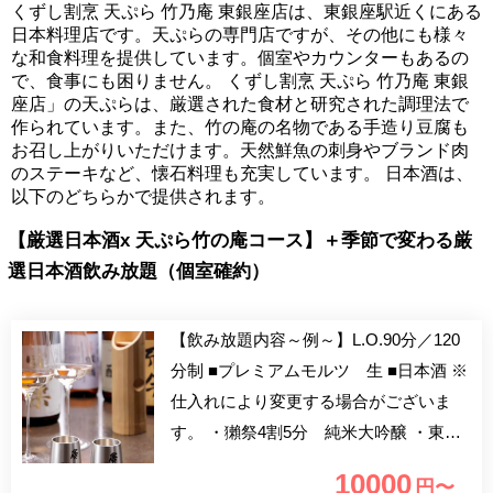
くずし割烹 天ぷら 竹乃庵 東銀座店は、東銀座駅近くにある
日本料理店です。天ぷらの専門店ですが、その他にも様々
な和食料理を提供しています。個室やカウンターもあるの
で、食事にも困りません。 くずし割烹 天ぷら 竹乃庵 東銀
座店」の天ぷらは、厳選された食材と研究された調理法で
作られています。また、竹の庵の名物である手造り豆腐も
お召し上がりいただけます。天然鮮魚の刺身やブランド肉
のステーキなど、懐石料理も充実しています。 日本酒は、
以下のどちらかで提供されます。
【厳選日本酒x 天ぷら竹の庵コース】＋季節で変わる厳
選日本酒飲み放題（個室確約）
【飲み放題内容～例～】L.O.90分／120
分制 ■プレミアムモルツ 生 ■日本酒 ※
仕入れにより変更する場合がございま
す。 ・獺祭4割5分 純米大吟醸 ・東
一 純米酒 ・飛翔蔵 山廃純米 特別
10000
円〜