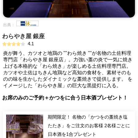
出典：
わらやき屋 銀座
4.1
炎が舞う、カツオと地鶏の ""わら焼き ""が名物の土佐料理
専門店「わらやき屋 銀座店」。力強い藁の炎で一気に焼き
上げる本格的な「わら焼き」が楽しめる土佐料理専門店。
カツオや土佐はちきん地鶏など高知の食材を、素材そのも
のの味を生かしたダイナミックな藁焼きで提供します。 を
イメージした「わらやき屋」の巨大な黒提灯に入る。
お席のみのご予約＋かつをに合う日本酒プレゼント！
期間限定！ 名物の「かつをの藁焼き塩
たたき」をご注文のお客様 2名様ごとに
日本酒を1合プレゼント