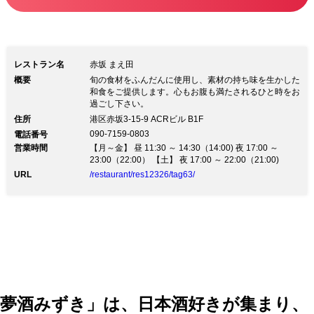
「赤坂 まえ田」。その日に目利きされ
た厳選素材のみを使用し、四季折々の味
覚が楽しめます。日本酒とのハーモニー
レストラン名
赤坂 まえ田
は抜群。本格和食を是非お楽しみくださ
概要
旬の食材をふんだんに使用し、素材の持ち味を生かした
和食をご提供します。心もお腹も満たされるひと時をお
い。
過ごし下さい。
住所
港区赤坂3-15-9 ACRビル B1F
090-7159-0803
電話番号
営業時間
【月～金】 昼 11:30 ～ 14:30（14:00) 夜 17:00 ～
23:00（22:00） 【土】 夜 17:00 ～ 22:00（21:00)
URL
/restaurant/res12326/tag63/
夢酒みずき」は、日本酒好きが集まり、