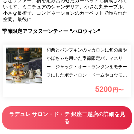
さなソファー、柄を組み合わせたカーペットで構成されて
います。ミニチュアのシャンデリア、小さな丸テーブル、
小さな長椅子、コンビネーションのカーペットで飾られた
空間。最後に
季節限定アフタヌーンティー “ハロウィン”
和栗とパンプキンのマカロンに旬の栗や
かぼちゃを用いた季節限定パティスリ
ー、ジャック・オー・ランタンをモチー
フにしたポティロン・ドームやコウモリ
が舞うプチ・ヴォロヴァンなど、遊び心
5200
円〜
たっぷりなアフタヌーンティーでハッピ
ーハロウィン！
ラデュレ サロン・ド・テ 銀座三越店の詳細を見
る