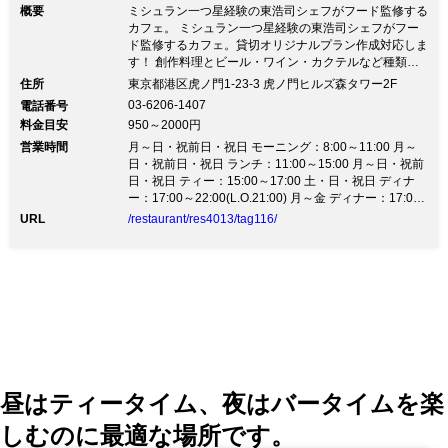
概要
ミシュラン一つ星経験の東浩司シェフがフード監修する
カフェ。 ミシュラン一つ星経験の東浩司シェフがフー
ド監修するカフェ。貸切オリジナルプラン作成対応しま
す！ 創作料理とビール・ワイン・カクテルなど種類豊
富な飲み放題付! マイク、プロジェクターは利用FREE♪
住所
東京都港区虎ノ門1-23-3 虎ノ門ヒルズ森タワー2F
バースデープレートやシャンパンなどの追加も出来ま
03-6206-1407
電話番号
す！(要予約) お気軽にご相談下さい！
料金目安
950～2000円
営業時間
月～日・祝前日・祝日 モーニング：8:00～11:00 月～
日・祝前日・祝日 ランチ：11:00～15:00 月～日・祝前
日・祝日 ティー：15:00～17:00 土・日・祝日 ディナ
ー：17:00～22:00(L.O.21:00) 月～金 ディナー：17:00
～22:00(L.O.21:00)
URL
/restaurant/res4013/tag116/
昼はティータイム、夜はバータイムを楽
しむのに最適な場所です。