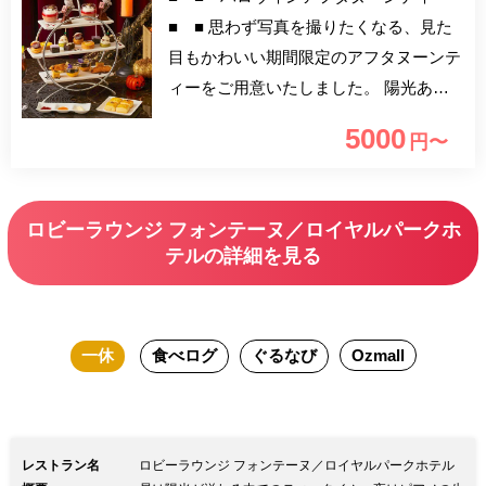
■ ■ 思わず写真を撮りたくなる、見た
目もかわいい期間限定のアフタヌーンテ
ィーをご用意いたしました。 陽光あふ
れる中、ご友人やご家族とゆったりとし
5000
円〜
たお時間をお過ごし下さい。 人気のア
フタヌーンティーが、コーヒーや紅茶な
ど15種のお飲み物をお好きなだけ お楽
ロビーラウンジ フォンテーヌ／ロイヤルパークホ
しみいただける、より充実した内容にな
テルの詳細を見る
っております。
一休
食べログ
ぐるなび
Ozmall
レストラン名
ロビーラウンジ フォンテーヌ／ロイヤルパークホテル