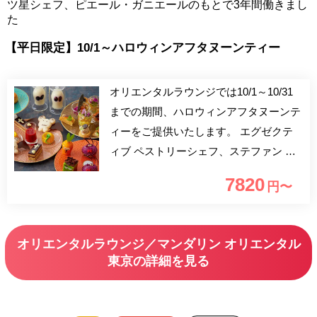
ツ星シェフ、ピエール・ガニエールのもとで3年間働きまし
た
【平日限定】10/1～ハロウィンアフタヌーンティー
オリエンタルラウンジでは10/1～10/31
までの期間、ハロウィンアフタヌーンテ
ィーをご提供いたします。 エグゼクテ
ィブ ペストリーシェフ、ステファン ト
ランシェが監修する、アフタヌーンティ
7820
円〜
ーをご用意いたします。お飲み物は約20
種のドリンクメニューよりカップサービ
スにてお愉しみいただけます。 ※ご予
オリエンタルラウンジ／マンダリン オリエンタル
約は大人2名様～4名様迄でご注文お願い
東京の詳細を見る
します。例：アフタヌーンティーをご注
文頂かないお子様を含めての2名様での
一休プランはご利用いただけません。