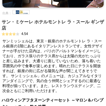
出典：
サン・ミケーレ ホテルモントレ ラ・スール ギンザ
店
4.54
サンミッシェルは、東京・銀座のホテルモントレ ラ・スー
ル銀座の1階にあるイタリアンレストランです。女性デザイ
ナーが手がけた店内は、パリのアパルトマンをイメージし
ており、ガラス張りのテラス席からは太陽の光がたっぷり
と差し込みます。大通りに面していないため、落ち着いた
雰囲気の中で食事が楽しめます。晴れた日にテラスを開放
すれば、銀座の街に広がる陽気な声が聞こえてきそうで
す。 サンミッシェル」のメニューは、カジュアルなイタリ
アンダイニングで、気の合う仲間とシェアするのに最適な
料理が揃っています。また、レストランウエディング、二
次会ともにご利用いただけます。
ハロウィンアフタヌーンティーセット ～マロン＆パンプ