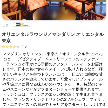
出典：
オリエンタルラウンジ／マンダリン オリエンタル
東京
4.5
マンダリン オリエンタル 東京の「オリエンタルラウンジ」
では、エグゼクティブ・ペストリーシェフのステファン・
トランシュが手がける季節のアフタヌーンティーをお届け
します。日本の旬の食材をスイーツに取り入れるなど、輝
かしいキャリアを持つトランシュは、一口ごとに絶妙な甘
さのバランスを追求しています。可愛らしいプティフール
や季節ごとに異なる味わいのパウンドケーキ、特製のジャ
ムやスコーンなどがアフタヌーンティーで提供されます。
トランシュは、フランスのエシレ村の近くで生まれ育ちま
した。フランス・サンテミリオンの2ツ星シェフ、フィリッ
プ・エステベストの厨房でキャリアをスタートし、パリで3