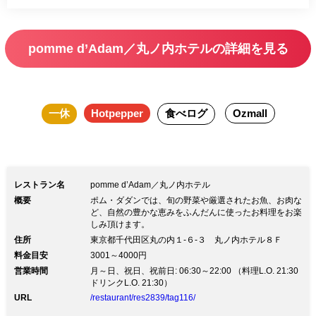
pomme d’Adam／丸ノ内ホテルの詳細を見る
一休
Hotpepper
食べログ
Ozmall
レストラン名
pomme d’Adam／丸ノ内ホテル
概要
ポム・ダダンでは、旬の野菜や厳選されたお魚、お肉な
ど、自然の豊かな恵みをふんだんに使ったお料理をお楽
しみ頂けます。
住所
東京都千代田区丸の内１-６-３ 丸ノ内ホテル８Ｆ
料金目安
3001～4000円
営業時間
月～日、祝日、祝前日: 06:30～22:00 （料理L.O. 21:30
ドリンクL.O. 21:30）
URL
/restaurant/res2839/tag116/