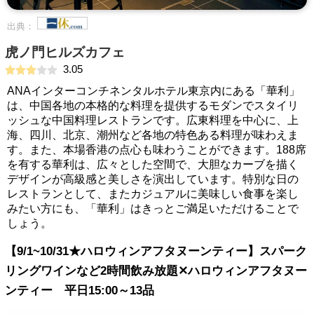
出典：
虎ノ門ヒルズカフェ
3.05
ANAインターコンチネンタルホテル東京内にある「華利」
は、中国各地の本格的な料理を提供するモダンでスタイリ
ッシュな中国料理レストランです。広東料理を中心に、上
海、四川、北京、潮州など各地の特色ある料理が味わえま
す。また、本場香港の点心も味わうことができます。188席
を有する華利は、広々とした空間で、大胆なカーブを描く
デザインが高級感と美しさを演出しています。特別な日の
レストランとして、またカジュアルに美味しい食事を楽し
みたい方にも、「華利」はきっとご満足いただけることで
しょう。
【9/1~10/31★ハロウィンアフタヌーンティー】スパーク
リングワインなど2時間飲み放題✕ハロウィンアフタヌー
ンティー 平日15:00～13品