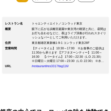
レストラン名
トゥエンティエイト／コンラッド東京
概要
眼下に広がる浜離宮庭園や東京湾の眺望と共に、昼間は
お打ち合わせなどに、夜はライブ演奏が行われスタイリ
ッシュなバーとしてご利用いただけます。
住所
東京都港区東新橋1-9-1 コンラッド東京28F
営業時間
【ティータイム】 10:30～17:00 ※お食事のご提供は
11:30から承ります 【アフタヌーンティー】 11:00～
16:30 【バータイム】 17:00～22:30（L.O. 21:30）
※日曜日～火曜日 17:00～23:30（L.O. 22:30） ※水曜
日～土曜日
URL
/restaurant/res3317/tag116/