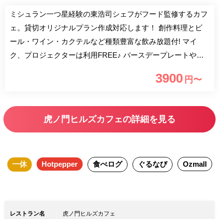
ミシュラン一つ星経験の東浩司シェフがフード監修するカフ
ェ。貸切オリジナルプラン作成対応します！ 創作料理とビ
ール・ワイン・カクテルなど種類豊富な飲み放題付! マイ
ク、プロジェクターは利用FREE♪ バースデープレートやシ
ャンパンなどの追加も出来ます！(要予約) お気軽にご相談下
3900
円〜
さい！
虎ノ門ヒルズカフェの詳細を見る
一休
Hotpepper
食べログ
ぐるなび
Ozmall
レストラン名
虎ノ門ヒルズカフェ