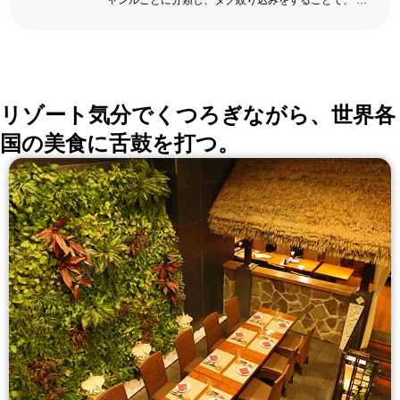
ャンルごとに分類し、タグ絞り込みをすることで、 い
ろんな切口で、レストランを探せる。記念日、女子
会、同窓会の会場・レストラン探しにを使いくださ
い。
詳しくはこちら >>
okaimonoレストラン 編集部
リゾート気分でくつろぎながら、世界各
国の美食に舌鼓を打つ。