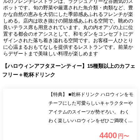
ルのフレンチレストランは、ラグジュアリーな雰囲気のス
ポットです。旬の野菜や厳選された魚介類・肉類など、豊
かな自然の恵みを大切にした季節感あふれるフレンチが楽
しめる。店内は吹き抜けの開放感あふれる空間で、眺めの
良いテラス席も用意されています。丸の内オアゾの上に位
置する都会のオアシスとして、和モダンをコンセプトにデ
ザインされた落ち着き溢れる空間です。お客様一人ひとり
に心温まるおもてなしを提供するレストランです。前菜か
らデザートまで美味しい料理が楽しめます
【ハロウィンアフタヌーンティー】15種類以上のカフェ
フリー＋乾杯ドリンク
【特典】 ■乾杯ドリンク ハロウィンをモ
チーフにした可愛らしいキャラクターや
アイテムのスイーツが勢ぞろい。 わく
わく楽しいハロウィンをぜひご満喫くだ
さい。
4400
円〜