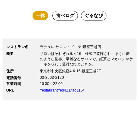
一休
食べログ
ぐるなび
レストラン名
ラデュレ サロン・ド・テ 銀座三越店
概要
サロンはそれぞれルイ16世様式で装飾され、まさに夢
のような世界。華麗なるサロンで、紅茶とマカロンやケ
ーキを味わう優雅なひとときを。
住所
東京都中央区銀座4-6-16 銀座三越2F
03-3563-2120
電話番号
営業時間
10:30～22:00
URL
/restaurant/res421/tag116/