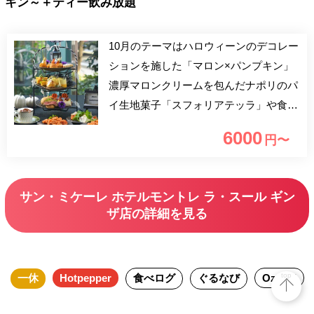
キン～＋ティー飲み放題
10月のテーマはハロウィーンのデコレー
ションを施した「マロン×パンプキン」
濃厚マロンクリームを包んだナポリのパ
イ生地菓子「スフォリアテッラ」や食感
が楽しい南瓜のお団子など全7種類のス
6000
円〜
イーツセレクション。セイボリーアイテ
ムではイタリアンらしくトマトパスタを
含む全5種類。ニューヨーク発「ART OF
サン・ミケーレ ホテルモントレ ラ・スール ギン
TEA」含むティーアイテムは約20種！午
ザ店の詳細を見る
後のひとときを心行くまでご堪能下さ
い。 【約20種 充実のカフェメニュー】
サンミケーレでは2つのティーブランド
top
一休
Hotpepper
食べログ
ぐるなび
Ozmall
の茶葉、そしてホテルセレクションにて
こだわりのコーヒーをご用意しておりま