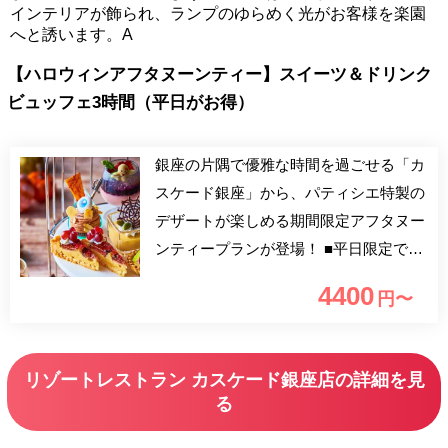
インテリアが飾られ、ランプのゆらめく光がお客様を楽園
へと誘います。A
【ハロウィンアフタヌーンティー】スイーツ＆ドリンク
ビュッフェ3時間（平日がお得）
銀座の片隅で優雅な時間を過ごせる「カ
スケード銀座」から、パティシエ特製の
デザートが楽しめる期間限定アフタヌー
ンティープランが登場！ ■平日限定で
500円OFF！ スイーツスタンドには、葡
4400
円〜
萄や栗などの秋を感じる食材を沢山使っ
たスイーツをメインにご用意。セイヴォ
リーでは自家製ローストビーフを使用し
リゾートレストラン カスケード銀座店の詳細を見
たサンドなど堪能できる。 ドリンクは
る
ビュッフェご用意。20種類以上の紅茶が
飲み放題！さらにタピオカドリンクも楽