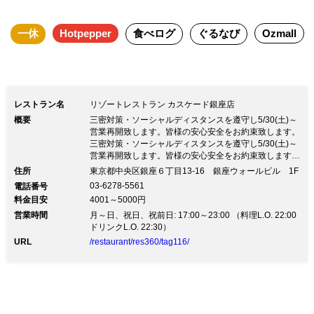
しめる。最大3時間滞在可能なので、ゆ
一休
Hotpepper
食べログ
ぐるなび
Ozmall
ったりとしたラグジュアリー空間で上質
なティータイムを過ごして。 ※写真の
料理およびメニューはあくまでも一例で
す ※季節や仕入れ状況などによりメニ
レストラン名
リゾートレストラン カスケード銀座店
ューが一部変更となる場合もございます
概要
三密対策・ソーシャルディスタンスを遵守し5/30(土)～
営業再開致します。皆様の安心安全をお約束致します。
※アレルギー対応は場合によりお断りさ
三密対策・ソーシャルディスタンスを遵守し5/30(土)～
せて頂く事がございます。詳しくは店舗
営業再開致します。皆様の安心安全をお約束致します。
[歓迎会][送別会][誕生日][記念日][女子会][二次会] [同窓会]
住所
東京都中央区銀座６丁目13-16 銀座ウォールビル 1F
までお問合せ下さいませ。
[各種宴会・貸切パーティー][お子様連れのママ会] お客
03-6278-5561
電話番号
様のご要望・利用シーンに応じてメインダイニングフロ
料金目安
4001～5000円
アの他、 半個室・完全個室や大型スクリーン＆プロジ
営業時間
ェクター完備のVIP個室など各種ご用意しております。
月～日、祝日、祝前日: 17:00～23:00 （料理L.O. 22:00
30名様以上ならフロア貸切がオススメです！ 専属パー
ドリンクL.O. 22:30）
ティースタッフがお問い合わせから下見、打ち合わせ、
URL
/restaurant/res360/tag116/
当日施工まで安心＆完全サポートします！