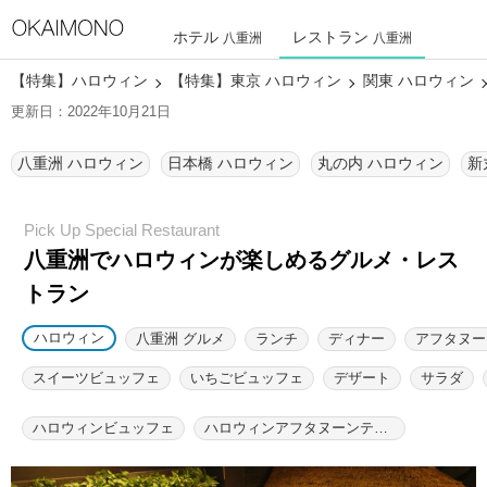
ホテル
レストラン
八重洲
八重洲
【特集】ハロウィン
【特集】東京 ハロウィン
関東 ハロウィン
更新日：2022年10月21日
八重洲 ハロウィン
日本橋 ハロウィン
丸の内 ハロウィン
八重洲でハロウィンが楽しめるグルメ・レス
トラン
ハロウィン
八重洲 グルメ
ランチ
ディナー
アフタヌー
スイーツビュッフェ
いちごビュッフェ
デザート
サラダ
ハロウィンビュッフェ
ハロウィンアフタヌーンティー