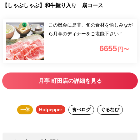
【しゃぶしゃぶ】和牛握り入り 扇コース
この機会に是非、旬の食材を愉しみなが
ら月亭のディナーをご堪能下さい！
6655
円〜
月亭 町田店の詳細を見る
一休
Hotpepper
食べログ
ぐるなび