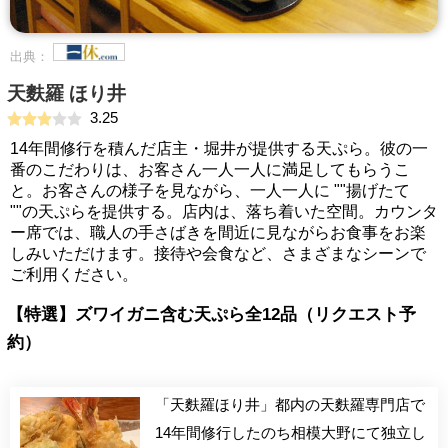
出典：
天麩羅 ほり井
3.25
14年間修行を積んだ店主・堀井が提供する天ぷら。彼の一
番のこだわりは、お客さん一人一人に満足してもらうこ
と。お客さんの様子を見ながら、一人一人に ""揚げたて
""の天ぷらを提供する。店内は、落ち着いた空間。カウンタ
ー席では、職人の手さばきを間近に見ながらお食事をお楽
しみいただけます。接待や会食など、さまざまなシーンで
ご利用ください。
【特選】ズワイガニ含む天ぷら全12品（リクエスト予
約）
「天麩羅ほり井」都内の天麩羅専門店で
14年間修行したのち相模大野にて独立し