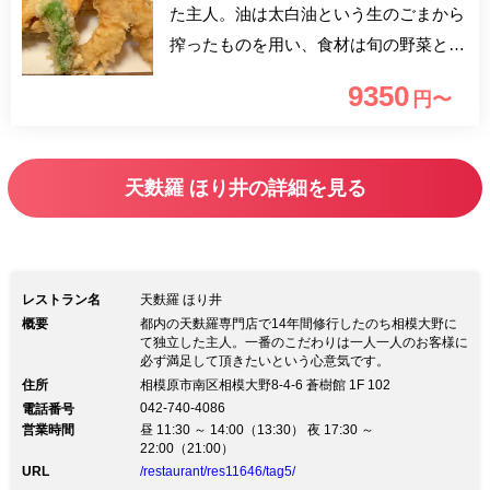
た主人。油は太白油という生のごまから
搾ったものを用い、食材は旬の野菜とそ
の日仕入れた魚。しかし一番のこだわり
9350
円〜
は一人一人のお客様に必ず満足して頂き
たいという心意気。カウンターでは主人
が様子を見ながらそれぞれのお客様に一
天麩羅 ほり井の詳細を見る
品ずつ“揚げたて”を提供しています。こ
のお店、誰かをおもてなしする際には最
適です。一度お試し下さい。
レストラン名
天麩羅 ほり井
概要
都内の天麩羅専門店で14年間修行したのち相模大野に
て独立した主人。一番のこだわりは一人一人のお客様に
必ず満足して頂きたいという心意気です。
住所
相模原市南区相模大野8-4-6 蒼樹館 1F 102
042-740-4086
電話番号
営業時間
昼 11:30 ～ 14:00（13:30） 夜 17:30 ～
22:00（21:00）
URL
/restaurant/res11646/tag5/