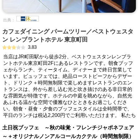
出典：
カフェダイニング パームツリー／ベストウェスタ
ン レンブラントホテル 東京町田
3.83
当店はJR町田駅から徒歩2分、ベストウェスタンレンブラ
ントホテル東京町田2Fにあるレストランです。朝食ブッフ
ェからランチ、ティータイム、ディナーまで終日営業して
います。ビュッフェでは、絶品ローストビーフからデザー
ト、ドリンク＋時間無制限で楽しめますレストランのエン
トランスは、外から差し込む光と吹き抜けのある非日常的
な雰囲気が特徴です。ホテルの中庭を眺めながら、自然光
あふれる温かな空間で優雅なひとときをお過ごしくださ
い。朝食・昼食・夕食のブッフェスタイルは全時間帯で、
平日のランチは税込2,200円でご利用いただけます。 私たち
土日祝ブッフェ ～秋の味覚・フレンチジャポネフェア
～＋オリジナルノンアルコールカクテル（時間無制限）