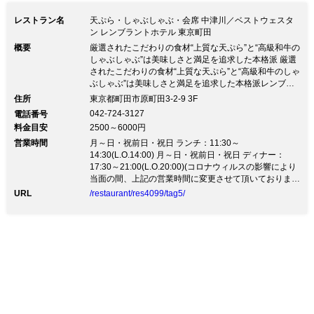
レストラン名
天ぷら・しゃぶしゃぶ・会席 中津川／ベストウェスタ
ン レンブラントホテル 東京町田
概要
厳選されたこだわりの食材“上質な天ぷら”と“高級和牛の
しゃぶしゃぶ”は美味しさと満足を追求した本格派 厳選
されたこだわりの食材“上質な天ぷら”と“高級和牛のしゃ
ぶしゃぶ”は美味しさと満足を追求した本格派レンブラ
ントホテルグループの和食ブランド“中津川”として2号
住所
東京都町田市原町田3-2-9 3F
店目となる町田店。 厳選されたこだわりの食材を用い
042-724-3127
電話番号
た“上質な天ぷら”と“高級和牛のしゃぶしゃぶ”は美味し
料金目安
2500～6000円
さと満足を追求した本格派。熟練した職人が織りなす季
営業時間
節の会席料理は特別な日のお席のおもてなしをいたしま
月～日・祝前日・祝日 ランチ：11:30～
す ホテルに訪れる皆様、または大切な記念日や非日常
14:30(L.O.14:00) 月～日・祝前日・祝日 ディナー：
を味わうために訪れる様々なゲストにとって、大切な時
17:30～21:00(L.O.20:00)(コロナウィルスの影響により
と場面、ゆったりとした寛ぎや美味しい料理。 随所に
当面の間、上記の営業時間に変更させて頂いておりま
ちりばめられた江戸の粋を感じさせる空間や、雅やかな
す。)
URL
/restaurant/res4099/tag5/
アクセントによって、ワンランク上の上質な空間をご提
供いたします。 こだわりの食材と伝統の技が織り成す
逸品！！洗練された日本古来の空間で特別なひととき
を・・・・