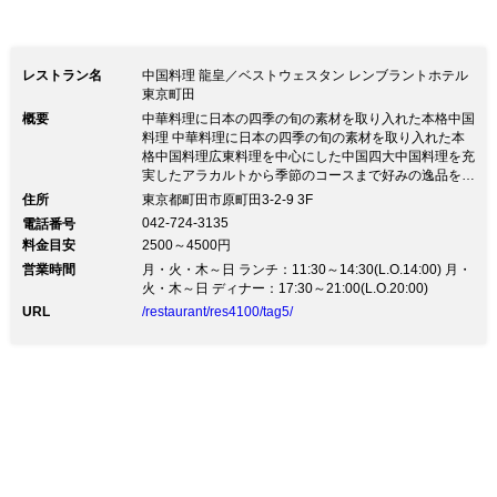
レストラン名
中国料理 龍皇／ベストウェスタン レンブラントホテル
東京町田
概要
中華料理に日本の四季の旬の素材を取り入れた本格中国
料理 中華料理に日本の四季の旬の素材を取り入れた本
格中国料理広東料理を中心にした中国四大中国料理を充
実したアラカルトから季節のコースまで好みの逸品をこ
ころゆくまでご堪能いただけます。奥深きチャイニー
住所
東京都町田市原町田3-2-9 3F
ズ。中華料理に日本の四季の旬の素材を取り入れた本格
042-724-3135
電話番号
中国料理をお気軽に。少人数から26名様まで個室もご
料金目安
2500～4500円
ざいます。お誕生日やご親族のお集まりにご利用くださ
営業時間
い。
月・火・木～日 ランチ：11:30～14:30(L.O.14:00) 月・
火・木～日 ディナー：17:30～21:00(L.O.20:00)
URL
/restaurant/res4100/tag5/