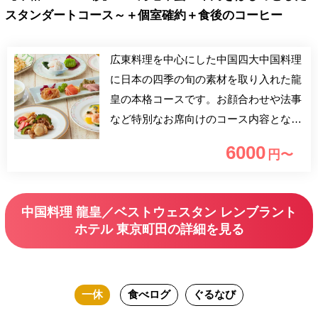
スタンダートコース～＋個室確約＋食後のコーヒー
広東料理を中心にした中国四大中国料理
に日本の四季の旬の素材を取り入れた龍
皇の本格コースです。お顔合わせや法事
など特別なお席向けのコース内容となっ
ております。 ＜特典内容＞ ■個室確約 ■
6000
円〜
食後のコーヒー
中国料理 龍皇／ベストウェスタン レンブラント
ホテル 東京町田の詳細を見る
一休
食べログ
ぐるなび