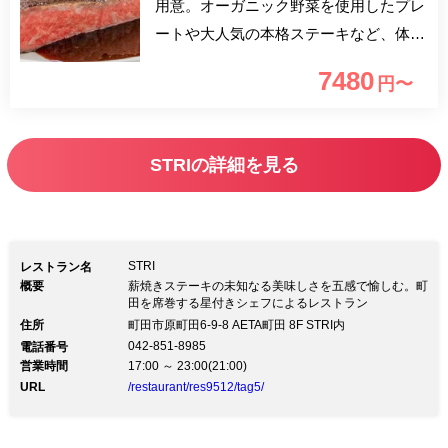
用意。オーガニック野菜を使用したプレ
ートや大人気の本格ステーキなど、体の
喜ぶお料理をご提供いたします。イタリ
7480
円〜
アンとフレンチの融合した独創的な創作
料理をぜひご堪能ください。
STRIの詳細を見る
STRI
レストラン名
概要
薪焼きステーキの未知なる美味しさを五感で愉しむ。町
田を席巻する星付きシェフによるレストラン
住所
町田市原町田6-9-8 AETA町田 8F STRI内
042-851-8985
電話番号
営業時間
17:00 ～ 23:00(21:00)
URL
/restaurant/res9512/tag5/