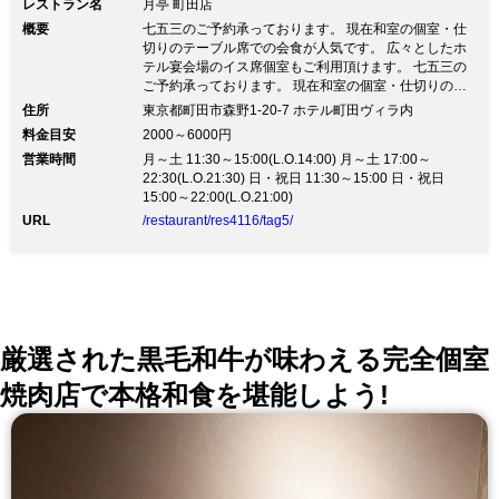
レストラン名
月亭 町田店
概要
七五三のご予約承っております。 現在和室の個室・仕
切りのテーブル席での会食が人気です。 広々としたホ
テル宴会場のイス席個室もご利用頂けます。 七五三の
ご予約承っております。 現在和室の個室・仕切りのテ
ーブル席での会食が人気です。 広々としたホテル宴会
住所
東京都町田市森野1-20-7 ホテル町田ヴィラ内
場のイス席個室もご利用頂けます。営業時間を変更させ
料金目安
2000～6000円
て頂いております。 営業時間 昼１１：３０～１５：０
営業時間
月～土 11:30～15:00(L.O.14:00) 月～土 17:00～
０（ＬＯ１４：００） 夜１７：００～２２：００（Ｌ
22:30(L.O.21:30) 日・祝日 11:30～15:00 日・祝日
Ｏ２１：００） 当店は個室席・仕切り席多数ございま
15:00～22:00(L.O.21:00)
して、ゆったりとご利用頂けます。 店内の除菌・消毒
等の衛生管理を強化致しております。 ご来店時に、ア
URL
/restaurant/res4116/tag5/
ルコール消毒と検温のご協力をお願い致しております。
接客スタッフは、マスク着用にてサービスさせて頂いて
おります。 何卒ご了承頂きたく存じます。 ご接待、各
種ご宴会、ご慶事、ご法事、大切な方との記念日など
様々な機会にご利用頂けます。「月亭」の笑顔と心より
のおもてなしでお出迎えいたします。 ご要望など、な
んなりとお申しつけ下さいませ…堀ごたつ式個室もご用
厳選された黒毛和牛が味わえる完全個室
意しております。
焼肉店で本格和食を堪能しよう!