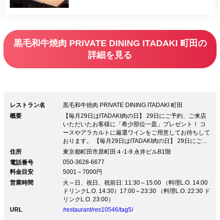
も楽しむことができるのが特徴です。焼
肉だけではなく創作料理も充実。特別な
お時間を、ワンランク上の空間でお楽し
黒毛和牛焼肉 PRIVATE DINING ITADAKI 町田の
みくださいませ。
詳細を見る
レストラン名
黒毛和牛焼肉 PRIVATE DINING ITADAKI 町田
概要
【毎月29日はITADAKI肉の日】 29日にご予約、ご来店
いただいたお客様に「希少部位一皿」プレゼント！ コ
ースやアラカルトに厳選ワインをご用意してお待ちして
おります。 【毎月29日はITADAKI肉の日】 29日にご予
約、ご来店いただいたお客様に「希少部位一皿」プレゼ
住所
東京都町田市原町田４-1-9 永井ビルB1階
ント！ コースやアラカルトに厳選ワインをご用意して
050-3628-6677
電話番号
お待ちしております。厳選した上質な黒毛和牛を一頭買
料金目安
5001～7000円
い。焼肉はもちろん、様々なお料理でお楽しみいただけ
営業時間
ます。 定番の部位の他、シャトーブリアンなどの希少
火～日、祝日、祝前日: 11:30～15:00 （料理L.O. 14:00
部位も多彩にお楽しみいただけます。 ワインはケンゾ
ドリンクL.O. 14:30）17:00～23:30 （料理L.O. 22:30 ド
ーエステイトのものをはじめ、各国の美酒を充実のライ
リンクL.O. 23:00）
ンナップでご用意。 シックな木目にモノトーンを合わ
URL
/restaurant/res10546/tag5/
せた、大人ムードの店内。 最大10名様までご着席可能