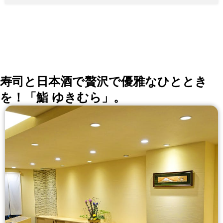
な個室を完備しております。 デートやビジネスシーン
にも相応しい空間で実りあるひとときをお過ごしくださ
い。 ※ITADAKIの焼肉がランチ・テイクアウトでも楽し
めるようになりました。 ぜひご利用ください。 （テイ
クアウト連絡先：050-3171-7966）
寿司と日本酒で贅沢で優雅なひととき
を！「鮨 ゆきむら」。