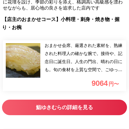
に花壇を設け、季節の彩りを添え、格調高い高級感を漂わ
せながらも、居心地の良さを追求した店内です
【店主のおまかせコース】小料理・刺身・焼き物・握
り・お椀
おまかせ会席、厳選された素材を、熟練
された料理人の確かな腕で。接待や、記
念日に誕生日。人生の門出、晴れの日に
も。旬の食材を上質な空間で、ごゆっく
りとお愉しみ下さい。
9064
円〜
鮨ゆきむらの詳細を見る