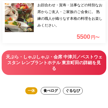
お顔合わせ・賀寿・法事などの特別なお
席からご友人・ご家族のご会食に。 熟
練の職人が織りなす本格の料理をお楽し
みください。
5500
円〜
天ぷら・しゃぶしゃぶ・会席 中津川／ベストウェ
スタン レンブラントホテル 東京町田の詳細を見
る
一休
食べログ
ぐるなび