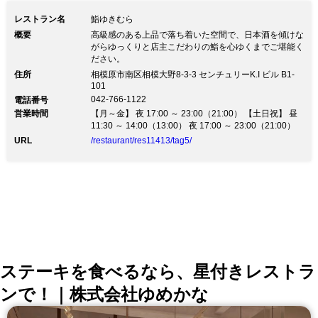
レストラン名
鮨ゆきむら
概要
高級感のある上品で落ち着いた空間で、日本酒を傾けな
がらゆっくりと店主こだわりの鮨を心ゆくまでご堪能く
ださい。
住所
相模原市南区相模大野8-3-3 センチュリーK.I ビル B1-
101
042-766-1122
電話番号
営業時間
【月～金】 夜 17:00 ～ 23:00（21:00） 【土日祝】 昼
11:30 ～ 14:00（13:00） 夜 17:00 ～ 23:00（21:00）
URL
/restaurant/res11413/tag5/
ステーキを食べるなら、星付きレストラ
ンで！｜株式会社ゆめかな