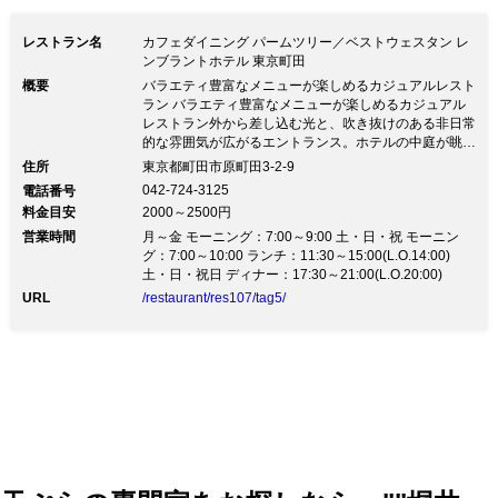
でにお申し付けください。お電話でも承
レストラン名
カフェダイニング パームツリー／ベストウェスタン レ
ります！） □全70種類以上の豪華バイキ
ンブラントホテル 東京町田
概要
バラエティ豊富なメニューが楽しめるカジュアルレスト
ングです。
ラン バラエティ豊富なメニューが楽しめるカジュアル
レストラン外から差し込む光と、吹き抜けのある非日常
的な雰囲気が広がるエントランス。ホテルの中庭が眺望
でき、自然光あふれる温かみのある空間で優雅なお時間
住所
東京都町田市原町田3-2-9
をお過ごしください。朝、昼、夜と全てのお時間でビュ
042-724-3125
電話番号
ッフェスタイルを提供しており、平日ランチは1,944円
料金目安
2000～2500円
にてお愉しみいただけます。軽快なBGMの流れる店内
営業時間
では、美味しいビストロ料理とバイキング料理、お飲み
月～金 モーニング：7:00～9:00 土・日・祝 モーニン
物が気軽に楽しめ、ファミリーも集える欧風料理屋で
グ：7:00～10:00 ランチ：11:30～15:00(L.O.14:00)
す。
土・日・祝日 ディナー：17:30～21:00(L.O.20:00)
URL
/restaurant/res107/tag5/