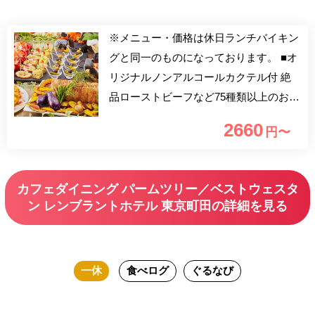
※メニュー・価格は休日ランチバイキン
グと同一のものになっております。 ■オ
リジナルノンアルコールカクテル付 絶
品ローストビーフなど75種類以上のお料
理を。前菜からメイン、デザートまで、
2660
円〜
旬の食材を活かしたホテルオリジナルメ
ニューの数々をお好きなだけお楽しみい
ただけます。小さなお子様から、ご年配
カフェダイニング パームツリー／ベストウェスタ
の方まで、幅広くご利用いただけるバラ
ン レンブラントホテル 東京町田の詳細を見る
エティ豊かなお料理をお楽しみください
ませ。 □お誕生日などご記念日のお客様
にはチョコレートでしたためるメッセー
一休
食べログ
ぐるなび
ジプレート(税込550円) また、ホール
ケーキ(サイズによりお値段が変わりま
す)もご用意できます。（前日のお昼ま