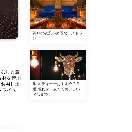
神戸の夜景が綺麗なレストラ
ン
てなしと豊
食材を使用
てお召し上
銀座 ディナーおすすめ３６
選 隠れ家・安くておいしい
プライベー
名店まで！