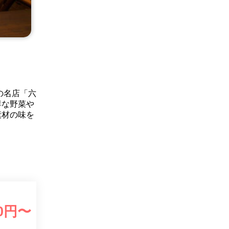
の名店「六
鮮な野菜や
素材の味を
0
円〜