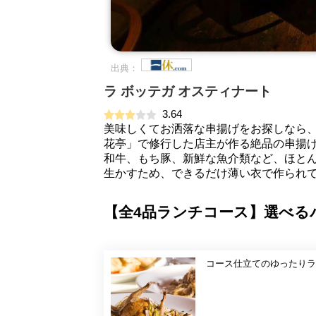
出典：
ラ ボッテガ オスティナート
3.64
美味しくてお洒落な串揚げをお探しなら、
花亭」で修行した店主が作る絶品の串揚
和牛、もち豚、新鮮な魚介類など、ほと
生かすため、できるだけ薄い衣で作られて
【全4品ランチコース】選べる
コース仕立てのゆったりラ