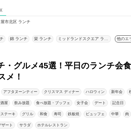
区
屋市北区 ランチ
チ
錦 ランチ
栄 ランチ
ミッドランドスクエア ランチ
他のエ
チ・グルメ45選！
平日のランチ会
スメ！
アフタヌーンティー
クリスマス ディナー
ハロウィン
新年会
居酒屋
飲み放題
食べ放題・ブッフェ
女子会
デート
記念日
ステーキ
グリル
和食
寿司
鉄板焼
ビュッフェ
中華
肉
デザート
サラダ
ホテルレストラン