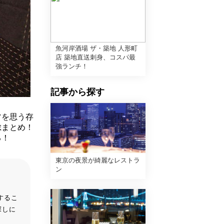
魚河岸酒場 ザ・築地 人形町
店 築地直送刺身、コスパ最
強ランチ！
記事から探す
ツを思う存
総まとめ！
る！
東京の夜景が綺麗なレストラ
ン
するこ
探しに