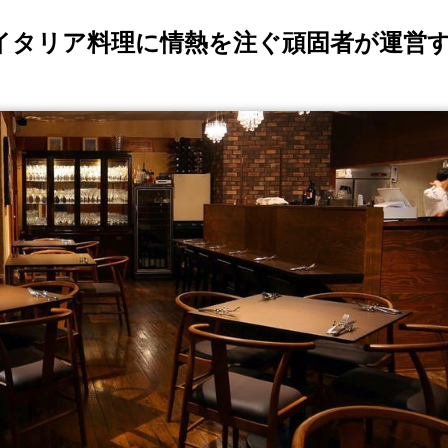
nato"": イタリア料理に情熱を注ぐ頑固者が運