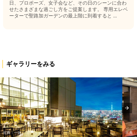
日、プロポーズ、女子会など、その日のシーンに合わ
せたさまざまな過ごし方をご提案します。 専用エレベ
ーターで聖路加ガーデンの最上階に到着すると ...
ギャラリーをみる
出典：一休
出典：