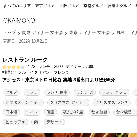
すべてのエリア
東京グルメ
大阪グルメ
京都グルメ
神奈川グルメ
トップ
関東 ディナー 女子会
東京 ディナー 女子会
月島 ディ
更新日：2022年10月21日
レストラン ルーク
4.22
ランチ：2000
ディナー：7000
料理ジャンル：イタリアン・フレンチ
アクセス：東京メトロ日比谷 築地 3番出口より徒歩5分
グルメ
ランチ
ランチ 個室
ランチ 肉
ランチ カフェ
アフタヌーンティー
クリスマス ディナー
クリスマス ランチ
日本酒
ワイン
個室
夜景が綺麗
飲み放題
食べ放題・
ビュッフェ
肉
デザート