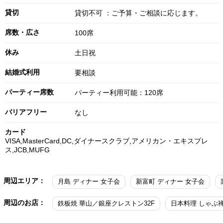
貸切
貸切不可 ：ご予算・ご相談に応じます。
席数・広さ
100席
休み
土日祝
結婚式利用
要相談
パーティー席数
パーティー利用可能：120席
バリアフリー
なし
カード
VISA,MasterCard,DC,ダイナースクラブ,アメリカン・エキスプレ
ス,JCB,MUFG
周辺エリア：
月島 ディナー 女子会
新富町 ディナー 女子会
周辺のお店：
鉄板焼 華山／銀座クレストン32F