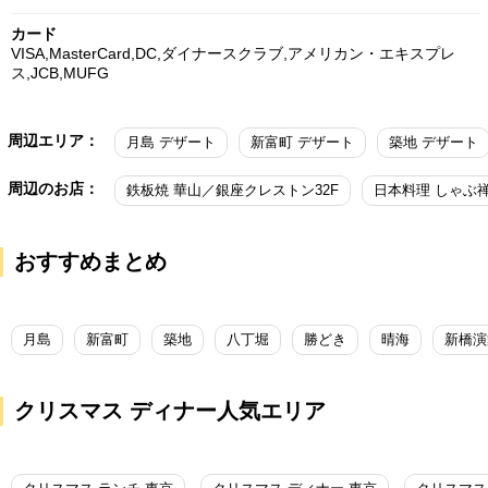
カード
VISA,MasterCard,DC,ダイナースクラブ,アメリカン・エキスプレ
ス,JCB,MUFG
周辺エリア：
月島 デザート
新富町 デザート
築地 デザート
周辺のお店：
鉄板焼 華山／銀座クレストン32F
おすすめまとめ
月島
新富町
築地
八丁堀
勝どき
晴海
新橋演
クリスマス ディナー人気エリア