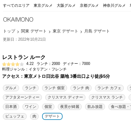
すべてのエリア
東京グルメ
大阪グルメ
京都グルメ
神奈川グルメ
トップ
関東 デザート
東京 デザート
月島 デザート
更新日：2022年10月21日
レストラン ルーク
4.22
ランチ：2000
ディナー：7000
料理ジャンル：イタリアン・フレンチ
アクセス：東京メトロ日比谷 築地 3番出口より徒歩5分
グルメ
ランチ
ランチ 個室
ランチ 肉
ランチ カフェ
アフタヌーンティー
クリスマス ディナー
クリスマス ランチ
日本酒
ワイン
個室
夜景が綺麗
飲み放題
食べ放題・
ビュッフェ
肉
デザート