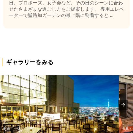
日、プロポーズ、女子会など、その日のシーンに合わ
せたさまざまな過ごし方をご提案します。 専用エレベ
ーターで聖路加ガーデンの最上階に到着すると ...
ギャラリーをみる
出典：一休
出典：