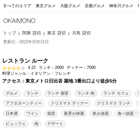
すべてのエリア
東京グルメ
大阪グルメ
京都グルメ
神奈川グルメ
トップ
関東 貸切
東京 貸切
月島 貸切
更新日：2022年10月21日
レストラン ルーク
4.22
ランチ：2000
ディナー：7000
料理ジャンル：イタリアン・フレンチ
アクセス：東京メトロ日比谷 築地 3番出口より徒歩5分
グルメ
ランチ
ランチ 個室
ランチ 肉
ランチ カフェ
アフタヌーンティー
クリスマス ディナー
クリスマス ランチ
日本酒
ワイン
個室
夜景が綺麗
飲み放題
食べ放題・
ビュッフェ
肉
デザート