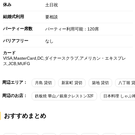
休み
土日祝
結婚式利用
要相談
パーティー席数
パーティー利用可能：120席
バリアフリー
なし
カード
VISA,MasterCard,DC,ダイナースクラブ,アメリカン・エキスプレ
ス,JCB,MUFG
周辺エリア：
月島 貸切
新富町 貸切
築地 貸切
八丁堀 
周辺のお店：
鉄板焼 華山／銀座クレストン32F
おすすめまとめ