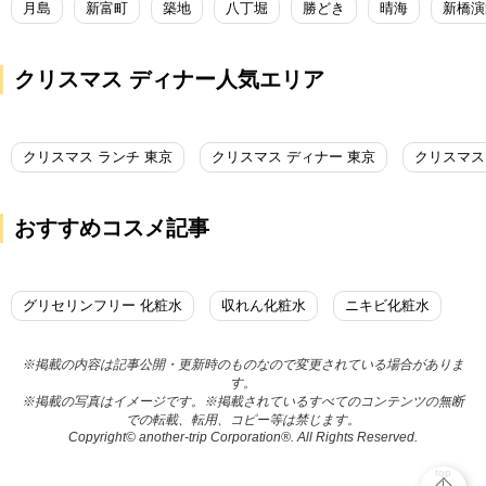
月島
新富町
築地
八丁堀
勝どき
晴海
新橋演
クリスマス ディナー人気エリア
クリスマス ランチ 東京
クリスマス ディナー 東京
クリスマス
おすすめコスメ記事
グリセリンフリー 化粧水
収れん化粧水
ニキビ化粧水
※掲載の内容は記事公開・更新時のものなので変更されている場合がありま
す。
※掲載の写真はイメージです。※掲載されているすべてのコンテンツの無断
での転載、転用、コピー等は禁じます。
Copyright© another-trip Corporation®. All Rights Reserved.
top