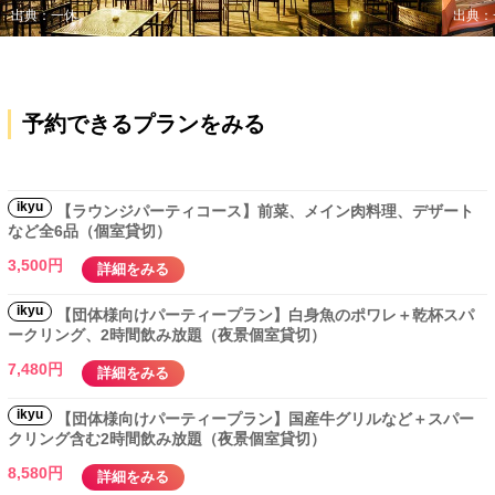
出典：一休
出典：
予約できるプランをみる
ikyu
【ラウンジパーティコース】前菜、メイン肉料理、デザート
など全6品（個室貸切）
3,500円
詳細をみる
ikyu
【団体様向けパーティープラン】白身魚のポワレ＋乾杯スパ
ークリング、2時間飲み放題（夜景個室貸切）
7,480円
詳細をみる
ikyu
【団体様向けパーティープラン】国産牛グリルなど＋スパー
クリング含む2時間飲み放題（夜景個室貸切）
8,580円
詳細をみる