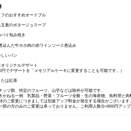
例
ェフのおすすめオードブル
送玉葱のポタージュスープ
のパイ包み焼き
込んだ牛ホホ肉の赤ワインソース煮込み
いしいパン
エオリジナルデザート
0円でデザートを「メモリアルケーキに変更することも可能です。）
または紅茶
ナッツ類、特定のフルーツ、山芋などは除外が可能です。
きかねる一例 乳製品・野菜・フルーツ全般・生の海産物、魚料理と肉
材のご変更につきましては別途アップ料金が発生する場合がございます
一部の方のみのご変更は承っておりません。ご利用人数分×800円アッ