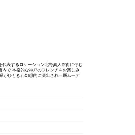
を代表するロケーション北野異人館街に佇む
店内で 本格的な神戸のフレンチをお楽しみ
や緑がひときわ幻想的に演出され一層ムーデ