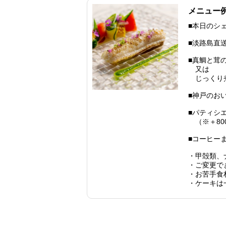
メニュー
■本日のシ
■淡路島直
■真鯛と茸
又は
じっくり煮
■神戸のお
■パティシ
（※＋80
■コーヒー
・甲殻類、
・ご変更で
・お苦手食
・ケーキは