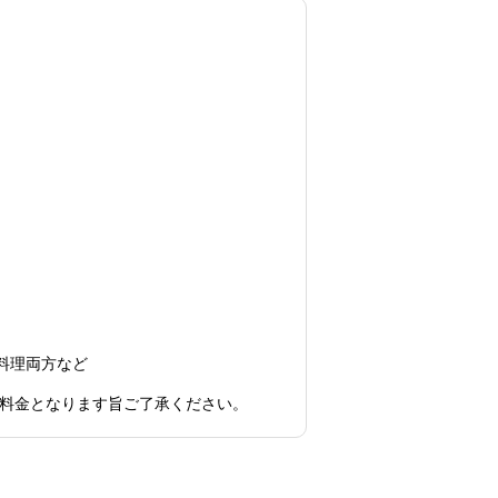
料理両方など
。
プ料金となります旨ご了承ください。