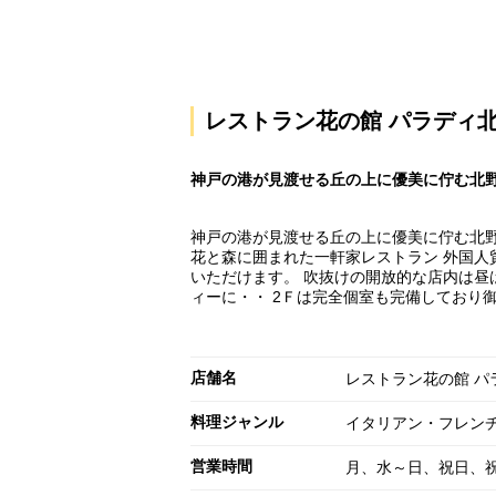
レストラン花の館 パラディ
神戸の港が見渡せる丘の上に優美に佇む北野
神戸の港が見渡せる丘の上に優美に佇む北
花と森に囲まれた一軒家レストラン 外国人
いただけます。 吹抜けの開放的な店内は昼
ィーに・・ 2Ｆは完全個室も完備しており
店舗名
レストラン花の館 パ
料理ジャンル
イタリアン・フレン
営業時間
月、水～日、祝日、祝前日: 