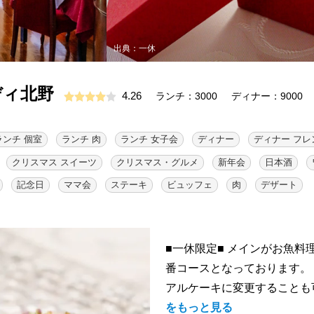
出典：一休
ディ北野
4.26
ランチ：3000
ディナー：9000
ランチ 個室
ランチ 肉
ランチ 女子会
ディナー
ディナー フレ
クリスマス スイーツ
クリスマス・グルメ
新年会
日本酒
記念日
ママ会
ステーキ
ビュッフェ
肉
デザート
■一休限定■ メインがお魚
番コースとなっております。
アルケーキに変更することも可能
をもっと見る