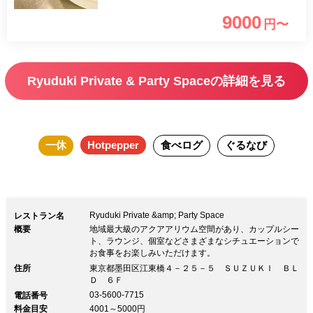
召上がりいただけるプランです。大切な
9000
円〜
人との聖なる夜に…。
Ryuduki Private & Party Spaceの詳細を見る
一休
Hotpepper
食べログ
ぐるなび
Ryuduki Private &amp; Party Space
レストラン名
概要
地域最大級のアクアアリウム空間があり、カップルシー
ト、ラウンジ、個室などさまざまなシチュエーションで
お食事をお楽しみいただけます。
住所
東京都墨田区江東橋４－２５－５ ＳＵＺＵＫＩ ＢＬ
Ｄ ６Ｆ
03-5600-7715
電話番号
料金目安
4001～5000円