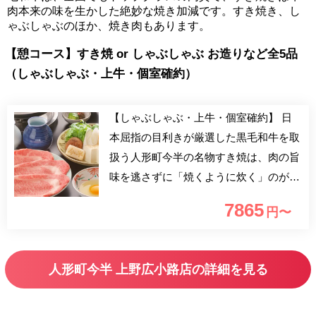
肉本来の味を生かした絶妙な焼き加減です。すき焼き、し
ゃぶしゃぶのほか、焼き肉もあります。
【憩コース】すき焼 or しゃぶしゃぶ お造りなど全5品
（しゃぶしゃぶ・上牛・個室確約）
【しゃぶしゃぶ・上牛・個室確約】 日
本屈指の目利きが厳選した黒毛和牛を取
扱う人形町今半の名物すき焼は、肉の旨
味を逃さずに「焼くように炊く」のが特
長です。店拵えは落ち着いた数寄屋造り
7865
円〜
で、個室のご用意がございます。大切な
ご接待やご商談、ハレの日のお祝いやご
会食にと、広くご利用いただけます。
人形町今半 上野広小路店の詳細を見る
※アレルギーがございましたらコメント
欄にご記入ください。 ※会社名・団体
名などございましたらコメント欄にご記