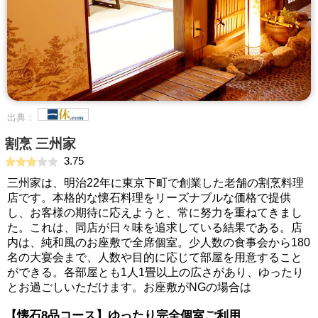
出典：
割烹 三州家
3.75
三州家は、明治22年に東京下町で創業した老舗の割烹料理
店です。本格的な懐石料理をリーズナブルな価格で提供
し、お客様の期待に応えようと、常に努力を重ねてきまし
た。これは、同店が日々味を追求している結果である。店
内は、純和風のお座敷で全席個室。少人数の食事会から180
名の大宴会まで、人数や目的に応じて部屋を用意すること
ができる。各部屋とも1人1畳以上の広さがあり、ゆったり
とお過ごしいただけます。お座敷がNGの場合は
【懐石8品コース】ゆったり完全個室ご利用