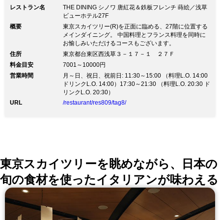
レストラン名
THE DINING シノワ 唐紅花＆鉄板フレンチ 蒔絵／浅草
ビューホテル27F
概要
東京スカイツリー(R)を正面に臨める、27階に位置する
メインダイニング。 中国料理とフランス料理を同時に
お愉しみいただけるコースもございます。
住所
東京都台東区西浅草３－１７－１ ２７Ｆ
料金目安
7001～10000円
営業時間
月～日、祝日、祝前日: 11:30～15:00 （料理L.O. 14:00
ドリンクL.O. 14:00）17:30～21:30 （料理L.O. 20:30 ド
リンクL.O. 20:30）
URL
/restaurant/res809/tag8/
東京スカイツリーを眺めながら、日本の
旬の食材を使ったイタリアンが味わえる