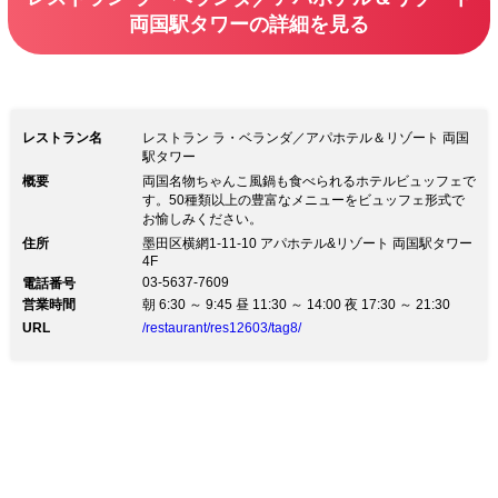
両国駅タワーの詳細を見る
レストラン名
レストラン ラ・ベランダ／アパホテル＆リゾート 両国
駅タワー
概要
両国名物ちゃんこ風鍋も食べられるホテルビュッフェで
す。50種類以上の豊富なメニューをビュッフェ形式で
お愉しみください。
住所
墨田区横網1-11-10 アパホテル&リゾート 両国駅タワー
4F
03-5637-7609
電話番号
営業時間
朝 6:30 ～ 9:45 昼 11:30 ～ 14:00 夜 17:30 ～ 21:30
URL
/restaurant/res12603/tag8/