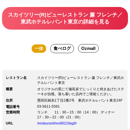
室です ※ワインの内容変更はできませ
ん ※ノンアルコールへの変更可
スカイツリー(R)ビューレストラン 簾 フレンチ／
東武ホテルレバント東京の詳細を見る
一休
食べログ
Ozmall
レストラン名
スカイツリー(R)ビューレストラン 簾 フレンチ／東武ホ
テルレバント東京
概要
オリジナルの窯にて備長炭でじっくりと焼きあげたステ
ーキが自慢。落ち着いた店内でご堪能ください。
住所
墨田区錦糸1丁目2番2号 東武ホテルレバント東京24F
03-5611-5591
電話番号
営業時間
ランチ 11：30～15：00（14：00） ディナー
17：30～22：00（21：00）
URL
/restaurant/res9822/tag8/