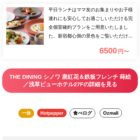
平日ランチはママ友のお集まりやお子様
連れにも安心してお過ごしいただける完
全個室確約プランをご用意いたしまし
た。新宿都心側の景色をご覧いただける
2～4名様用の完全個室で、中国料理とフ
6500
円〜
レンチのコラボレーションコースに食後
のコーヒーがおかわり自由の大変お得な
プランです。プライベート空間なので周
THE DINING シノワ 唐紅花＆鉄板フレンチ 蒔絵
りを気にせずごゆっくりご堪能ください
／浅草ビューホテル27Fの詳細を見る
ませ。
一休
Hotpepper
食べログ
Ozmall