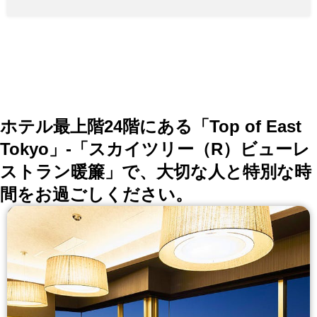
京スカイツリー見学後のお食事にもどうぞ。 ▼多様な
プランをご用意！ ■お食事 コース各種 5000円～ ■飲み
放題プラン ＋2000円～（お食事別） ■ビュッフェプラ
ン 7000円～ ★ご予算、人数などご利用シーンに合わせ
ご相談ください。
ホテル最上階24階にある「Top of East
Tokyo」-「スカイツリー（R）ビューレ
ストラン暖簾」で、大切な人と特別な時
間をお過ごしください。