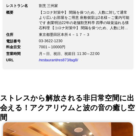
レストラン名
割烹 三州家
概要
【コロナ対策中】 間隔を保つため、人数に対して通常
より広いお部屋をご用意 座敷個室は2名様～ご案内可能
です 創業明治22年の老舗割烹料亭 四季の味覚溢れる懐
石料理 【コロナ対策中】 間隔を保つため、人数に対し
て通常より広いお部屋をご用意 座敷個室は2名様～ご案
住所
東京都墨田区本所４－１７－３
内可能です 創業明治22年の老舗割烹料亭 四季の味覚溢
03-3622-1230
電話番号
れる懐石料理＝＝＝＝＝＝＝＝＝＝＝＝＝＝＝＝＝＝＝
料金目安
7001～10000円
＝＝ 【GoToトラベル地域共通クーポン】 【GoToイー
営業時間
トプレミアム食事券】が使えます！ ＝＝＝＝＝＝＝＝
月～日、祝日、祝前日: 11:30～22:00
＝＝＝＝＝＝＝＝＝＝＝＝＝ 東京スカイツリー・両
URL
/restaurant/res873/tag8/
国・浅草まで車で５分 ２名様から１８０名様までご利
用できる割烹料亭ならではの落ち着いた個室座敷 心の
こもったおもてなしと、１２０年来守り続けた、伝統の
江戸前懐石料理や、鍋料理 宴を盛り上げる芸妓や浅草
振袖さんの舞 ご予算を気にすることなく宴席をお楽し
みいただける「飲み放題」もございます 歓送迎会など
のご宴会、趣味の会の集いやご結納、ご法事、ご接待な
ストレスから解放される非日常空間に出
どにご利用下さい
会える！アクアリウムと波の音の癒し空
間