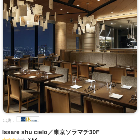
出典：
Issare shu cielo／東京ソラマチ30F
3.68