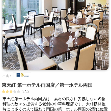
出典：
東天紅 第一ホテル両国店／第一ホテル両国
3.92
東天紅第一ホテル両国店は、素材の良さに妥協しない名物
料理の数々を提供する老舗の中華料理店です。大相撲開催
時には多くの人で賑わう両国の第一ホテル両国の2階に位置