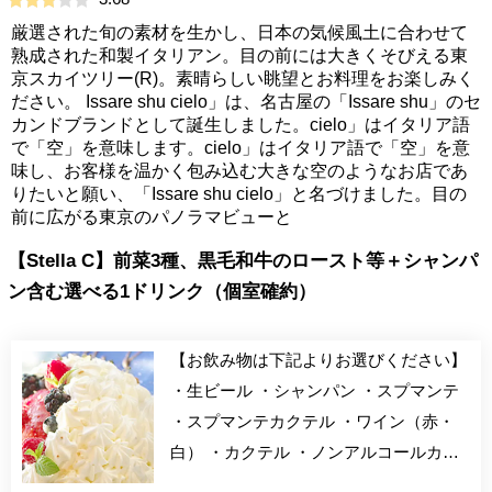
厳選された旬の素材を生かし、日本の気候風土に合わせて
熟成された和製イタリアン。目の前には大きくそびえる東
京スカイツリー(R)。素晴らしい眺望とお料理をお楽しみく
ださい。 Issare shu cielo」は、名古屋の「Issare shu」のセ
カンドブランドとして誕生しました。cielo」はイタリア語
で「空」を意味します。cielo」はイタリア語で「空」を意
味し、お客様を温かく包み込む大きな空のようなお店であ
りたいと願い、「Issare shu cielo」と名づけました。目の
前に広がる東京のパノラマビューと
【Stella C】前菜3種、黒毛和牛のロースト等＋シャンパ
ン含む選べる1ドリンク（個室確約）
【お飲み物は下記よりお選びください】
・生ビール ・シャンパン ・スプマンテ
・スプマンテカクテル ・ワイン（赤・
白） ・カクテル ・ノンアルコールカク
テル ・ノンアルコールワイン ・ソフト