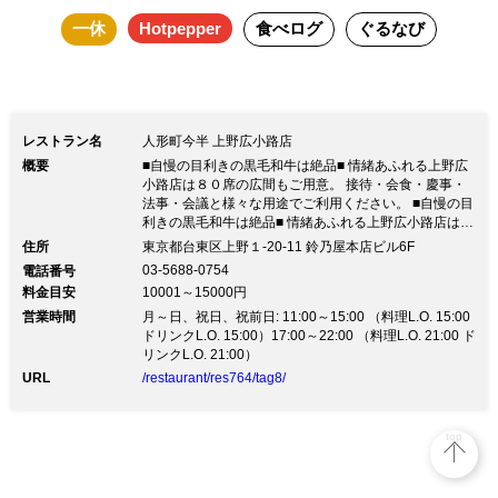
一休
Hotpepper
食べログ
ぐるなび
入ください。 また上座・下座がござい
ましたら合わせてご記入下さい。 ※お
席は2時間制となります。 ※個室、広間
ご利用の合場はサービス料10％を頂戴致
レストラン名
人形町今半 上野広小路店
しております。 ※5名以上でご予約を希
概要
■自慢の目利きの黒毛和牛は絶品■ 情緒あふれる上野広
望される際は直接店舗までご相談くださ
小路店は８０席の広間もご用意。 接待・会食・慶事・
法事・会議と様々な用途でご利用ください。 ■自慢の目
い。 ※お時間より遅れる場合には、店
利きの黒毛和牛は絶品■ 情緒あふれる上野広小路店は８
０席の広間もご用意。 接待・会食・慶事・法事・会議
舗までご連絡をお願いいたします。 ご
住所
東京都台東区上野１-20-11 鈴乃屋本店ビル6F
と様々な用途でご利用ください。四季折々の素材をふん
03-5688-0754
電話番号
予約時間より30分以上遅れますと、キャ
だんに盛り込んだ味の逸品を様々なご会食・ご宴会に応
料金目安
10001～15000円
じ、ご用意致します。また、お献立にないコースや一品
ンセル扱いとさせていただきます。
営業時間
料理でもお気軽にご相談下さい。
月～日、祝日、祝前日: 11:00～15:00 （料理L.O. 15:00
ドリンクL.O. 15:00）17:00～22:00 （料理L.O. 21:00 ド
リンクL.O. 21:00）
URL
/restaurant/res764/tag8/
top