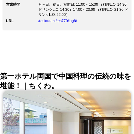
営業時間
景を楽しみながら、優雅なランチやディナーを・・・。
月～日、祝日、祝前日: 11:00～15:30 （料理L.O. 14:30
旬の厳選食材を贅沢に使い、日本のエッセンスを加えて
ドリンクL.O. 14:30）17:00～23:00 （料理L.O. 21:30 ド
作る「ジャパニーズイタリアン」。 シェフの感性と技
リンクL.O. 22:00）
が光る洗練された一皿を、リーズナブルにご提供致しま
URL
/restaurant/res770/tag8/
す。 都会的なセンスを散りばめた上質な空間で、日常
を忘れるひとときをお過ごし下さい。 接待・会食や記
念日デートなど、様々な用度でご利用頂いております。
ストリートビューはじめました！
https://goo.gl/maps/XosVRXFmXb92 【Issare shu cielo
東京スカイツリータウン・ソラマチ店】 ～アクセス～
都営浅草線 押上（スカイツリー前）駅 徒歩3分 地下鉄
半蔵門線 押上〈スカイツリー前〉駅 徒歩3分
第一ホテル両国で中国料理の伝統の味を
堪能！｜ちくわ。