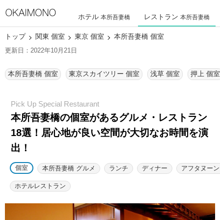
ホテル
レストラン
本所吾妻橋
本所吾妻橋
トップ
関東 個室
東京 個室
本所吾妻橋 個室
更新日：2022年10月21日
本所吾妻橋 個室
東京スカイツリー 個室
浅草 個室
押上 個室
本所吾妻橋の個室があるグルメ・レストラン
18選！
居心地が良い空間が大切なお時間を演
出！
個室
本所吾妻橋 グルメ
ランチ
ディナー
アフタヌーン
ホテルレストラン