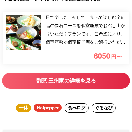
目で楽しむ、そして、食べて楽しむ全8
品の懐石コースを個室座敷でお召し上が
りいただくプランです。ご希望により、
個室座敷か個室椅子席をご選択いただけ
ます。 会食・接待はもちろん、お祝
6050
円〜
い・顔合わせ・結納・お誕生日などにも
是非ご利用ください。 ※大人5名様以下
でのご利用の場合、室料3,300円が別途
割烹 三州家の詳細を見る
かかります。 ※10名様以上のご予約
は、5日前までにお申し込みください。
一休
Hotpepper
食べログ
ぐるなび