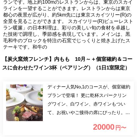
ランです。地上約100mのレストランからは、東京のスカイ
ラインを一望することができます。レストランからは東京
都心の夜景が広がり、約5km先には東京スカイツリー(R)の
全景を見ることができます。 スカイツリー(R)ビューレスト
ラン暖簾」の日本料理は、彩りの美しい旬の食材を卓越し
た技術で調理し、季節感を表現しています。メインは、黒
毛和牛のブロックを特注の石窯でじっくりと焼き上げたス
テーキです。和牛の
【炭火窯焼フレンチ】内もも 10月～＋個室確約＆コー
スに合わせたワイン3杯（ペアリング）（1日1室限定）
ディナー人気No,1のコースが、個室確約
プランで登場！ 更に乾杯スパークリン
グワイン、白ワイン、赤ワインもつい
て、お祝いやご接待の席にぴったり。
お集りの席にぜひご予約ください。 ※
20000
円〜
スカイツリーと反対側、都心ビューの個