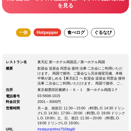
を見る
一休
Hotpepper
食べログ
ぐるなび
レストラン名
東天紅 第一ホテル両国店／第一ホテル両国
概要
歓迎会 送迎会 同窓会 接待 法事 二次会にご利用いただ
けます。 両国で接待、ご宴会なら完全個室完備、本格
中華が楽しめる【東天紅】へ 歓迎会 送迎会 同窓会 接待
法事 二次会にご利用いただけます。 両国で接待、ご宴
会なら完全個室完備、本格中華が楽しめる【東天紅】へ
住所
東京都墨田区横網１－６－１ 第一ホテル両国２Ｆ
★テイクアウトはじめました★ ▼個室完備 接待、ご会
03-5608-1015
電話番号
食、宴会・パーティーなど、 各種シーンでご利用いた
料金目安
2001～3000円
だける【６～50名様の各種個室】をご用意しておりま
営業時間
す。 くつろぎと味わいのひとときをお過ごし下さい。
月～金、祝前日: 11:30～15:00 （料理L.O. 14:30 ドリン
▼幹事様も安心な好アクセス 駐車場完備、大江戸線両
クL.O. 14:30）17:00～20:00 （料理L.O. 19:00 ドリンク
国駅から徒歩1分です。 ご宴会、接待、同窓会などにも
L.O. 19:00）土、日、祝日: 11:30～20:00 （料理L.O.
解りやすく、安心してご利用いただけます。 ▼最高な
19:00 ドリンクL.O. 19:00）
ロケーション 国技館での大相撲や江戸東京博物館、東
URL
/restaurant/res750/tag8/