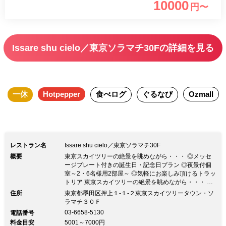
10000
円〜
ドリンク 顔合わせや商談に最適！ 地上
150mの絶景をお楽しみいただける、個
室確約プランです。 選べるメインや旬
Issare shu cielo／東京ソラマチ30Fの詳細を見る
の食材を使用した自慢のパスタなどをお
楽しみいただけるプランです。 ソラマ
チ30階からの圧倒的眺望の中でゆっくり
一休
Hotpepper
食べログ
ぐるなび
Ozmall
とお食事をお楽しみいただけます。 是
非この機会に当店自慢の本格イタリアン
をお楽しみください 6名様用の個室料込
みのスペシャルプランです。 4名様以上
レストラン名
Issare shu cielo／東京ソラマチ30F
でご利用いただけます。 （別途2名様用
概要
東京スカイツリーの絶景を眺めながら・・・ ◎メッセ
の個室もございます。）
ージプレート付きの誕生日・記念日プラン ◎夜景付個
室～2・6名様用2部屋～ ◎気軽にお楽しみ頂けるトラッ
トリア 東京スカイツリーの絶景を眺めながら・・・ ◎
メッセージプレート付きの誕生日・記念日プラン ◎夜
住所
東京都墨田区押上１‐１‐２東京スカイツリータウン・ソ
景付個室～2・6名様用2部屋～ ◎気軽にお楽しみ頂ける
ラマチ３０Ｆ
トラットリア名古屋で広く親しまれるイタリアンの名店
03-6658-5130
電話番号
「Issare shu」のセカンドブランド 東京スカイツリータ
料金目安
5001～7000円
ウン・ソラマチ30Fに位置し、 眼下に広がるパノラマ絶