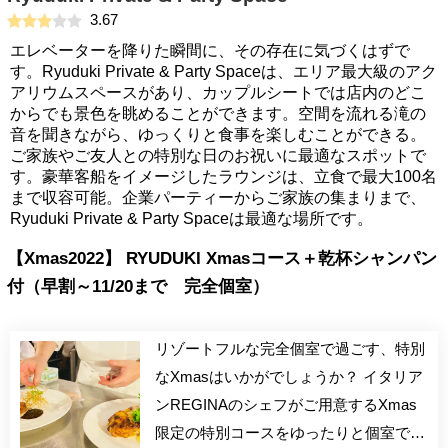
3.67
エレベーターを降りた瞬間に、その存在に気づくはずで
す。Ryuduki Private & Party Spaceは、エリア最大級のアク
アリウムスペースがあり、カップルシートでは店内のどこ
からでも景色を眺めることができます。空間を流れる滝の
音を聞きながら、ゆっくりと食事を楽しむことができる。
ご家族やご友人との特別な日のお祝いに最適なスポットで
す。豪華客船をイメージしたラウンジは、立食で最大100名
まで収容可能。企業パーティーからご家族の集まりまで、
Ryuduki Private & Party Spaceは最適な場所です。
【Xmas2022】 RYUDUKI Xmasコース＋乾杯シャンパン
付（早割～11/20まで 完全個室）
リゾートフルな完全個室で過ごす、特別
なXmasはいかがでしょうか？ イタリア
ンREGINAのシェフがご用意するXmas
限定の特別コースをゆったりと個室でお