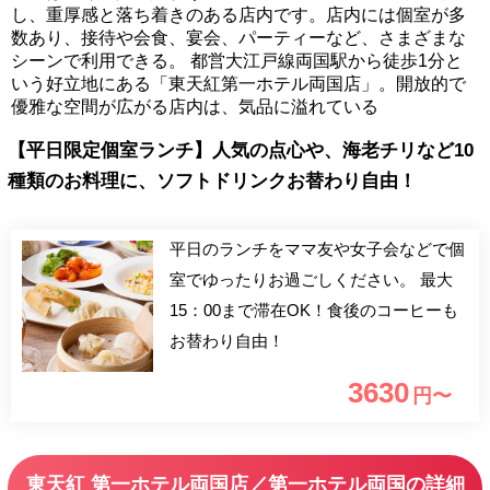
し、重厚感と落ち着きのある店内です。店内には個室が多
数あり、接待や会食、宴会、パーティーなど、さまざまな
シーンで利用できる。 都営大江戸線両国駅から徒歩1分と
いう好立地にある「東天紅第一ホテル両国店」。開放的で
優雅な空間が広がる店内は、気品に溢れている
【平日限定個室ランチ】人気の点心や、海老チリなど10
種類のお料理に、ソフトドリンクお替わり自由！
平日のランチをママ友や女子会などで個
室でゆったりお過ごしください。 最大
15：00まで滞在OK！食後のコーヒーも
お替わり自由！
3630
円〜
東天紅 第一ホテル両国店／第一ホテル両国の詳細