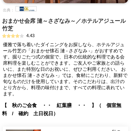
出典：
おまかせ会席 漣～さざなみ～／ホテルアジュール
竹芝
4.43
優雅で落ち着いたダイニングをお探しなら、ホテルアジュ
ール竹芝の「おまかせ懐石 漣 - さざなみ -」がおすすめで
す。掘りごたつ式の個室で、日本の伝統的な料理である会
席料理を楽しむことができます。ご友人やご家族との語ら
いに、また特別な日のお祝いに、ぜひご利用ください。 お
まかせ懐石 漣 - さざなみ -」では、食材にこだわり、新鮮で
旬なものだけを使用しています。そのこだわりは、出汁の
とり方から、料理の味付けまで、すべての料理に表れてい
ます。
【 秋のご会食 ・・ 紅葉膳 ・・ 】（ 個室無
料 / 確約 土日祝日）