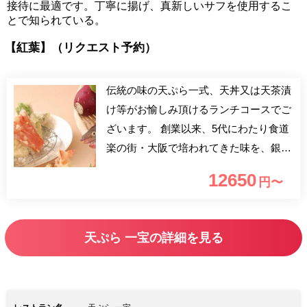
接待に最適です。丁寧に揚げ、真新しいサフを使用するこ
とで知られている。
【紅葉】（リクエスト予約）
伝統の味の天ぷら一式、天丼又は天茶漬
け等がお愉しみ頂けるランチコースでご
ざいます。 創業以来、5代にわたり食道
楽の街・大阪で培われてきた味を、銀
座・交詞ビルでお楽しみいただけます。
12650
円〜
食材は日本各地より厳選したしたものを
集め、新しい紅花油をふんだんに使って
丁寧にお揚げいたします。 旨味と軽さ
天ぷら 一宝の詳細を見る
の上方風の天ぷらをお楽しみ下さいま
せ。