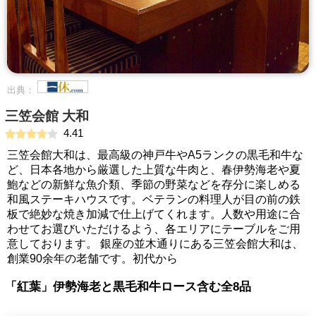
出典：
三笠会館 大和
4.41
三笠会館大和は、最高級の神戸牛やA5ランクの黒毛和牛な
ど、日本各地から厳選した上質な牛肉と、春伊勢海老や夏
鮑などの新鮮な魚介類、季節の野菜などを存分に楽しめる
和風ステーキハウスです。ベテランの料理人が目の前の鉄
板で絶妙な焼き加減で仕上げてくれます。人数や用途に合
わせてお選びいただけるよう、各エリアにテーブルをご用
意しております。 銀座の並木通りにある三笠会館大和は、
創業90余年の老舗です。初代から
「紅葉」伊勢海老と黒毛和牛ロース含む全8品