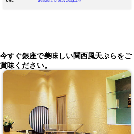
ご利用下さい ・空調他、扉を開けた換気 ・ソーシャル
URL
/restaurant/res572/tag114/
ディスタンス確保の為予約制限（個室確約） ・従業員
マスク着用・検温の実施 ・除菌剤入りのおしぼりの使
用 ■～会社の大事なご接待、部署会で人気～【こだわり
食材】 ※秋のお品書きのミッションは【旬の味覚】 ・
三陸から秋鮭・八幡平マッシュルーム ・宮崎の佐土原
ナス・宮崎紅・日向へべす ・鹿児島六白黒豚・甲州赤
鶏 ・福井産がす海老・もち海老 等…
今すぐ銀座で美味しい関西風天ぷらをご
賞味ください。