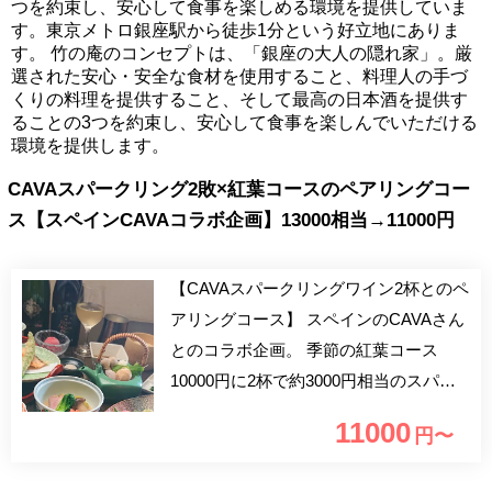
つを約束し、安心して食事を楽しめる環境を提供していま
す。東京メトロ銀座駅から徒歩1分という好立地にありま
す。 竹の庵のコンセプトは、「銀座の大人の隠れ家」。厳
選された安心・安全な食材を使用すること、料理人の手づ
くりの料理を提供すること、そして最高の日本酒を提供す
ることの3つを約束し、安心して食事を楽しんでいただける
環境を提供します。
CAVAスパークリング2敗×紅葉コースのペアリングコー
ス【スペインCAVAコラボ企画】13000相当→11000円
【CAVAスパークリングワイン2杯とのペ
アリングコース】 スペインのCAVAさん
とのコラボ企画。 季節の紅葉コース
10000円に2杯で約3000円相当のスパー
クリングワイン付きで＋1000円と、とて
11000
円〜
もお得な期間限定コースです。 ■おすす
めのご利用シーン ご接待・ご会食・会