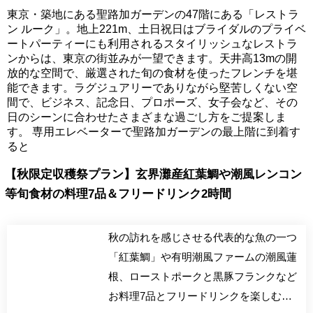
東京・築地にある聖路加ガーデンの47階にある「レストラ
ン ルーク」。地上221m、土日祝日はブライダルのプライベ
ートパーティーにも利用されるスタイリッシュなレストラ
ンからは、東京の街並みが一望できます。天井高13mの開
放的な空間で、厳選された旬の食材を使ったフレンチを堪
能できます。ラグジュアリーでありながら堅苦しくない空
間で、ビジネス、記念日、プロポーズ、女子会など、その
日のシーンに合わせたさまざまな過ごし方をご提案しま
す。 専用エレベーターで聖路加ガーデンの最上階に到着す
ると
【秋限定収穫祭プラン】玄界灘産紅葉鯛や潮風レンコン
等旬食材の料理7品＆フリードリンク2時間
秋の訪れを感じさせる代表的な魚の一つ
「紅葉鯛」や有明潮風ファームの潮風蓮
根、ローストポークと黒豚フランクなど
お料理7品とフリードリンクを楽しむ秋