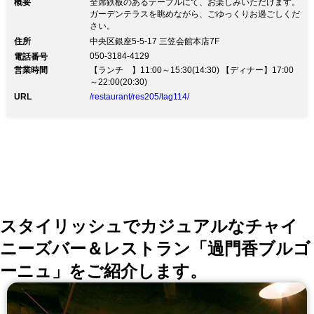
概要
全席鉄板のあるテーブルにて、お楽しみいただけます。
ガーデンテラスを眺めながら、ごゆっくりお過ごしくだ
さい。
住所
中央区銀座5-5-17 三笠会館本店7F
050-3184-4129
電話番号
営業時間
【ランチ 】11:00～15:30(14:30) 【ディナー】17:00
～22:00(20:30)
URL
/restaurant/res205/tag114/
スタイリッシュでカジュアルなチャイ
ニーズバー＆レストラン「過門香ブルゴ
ーニュ」をご紹介します。