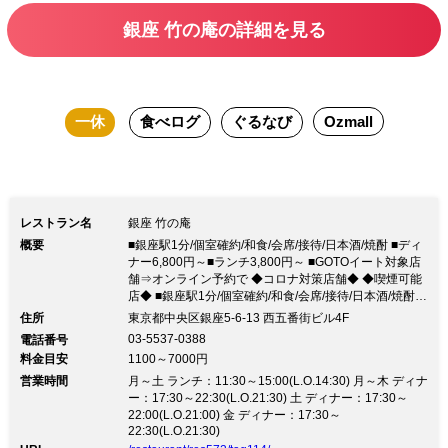
社等のご宴会・歓送迎会・デート
銀座 竹の庵の詳細を見る
一休
食べログ
ぐるなび
Ozmall
レストラン名
銀座 竹の庵
概要
■銀座駅1分/個室確約/和食/会席/接待/日本酒/焼酎 ■ディ
ナー6,800円～■ランチ3,800円～ ■GOTOイート対象店
舗⇒オンライン予約で ◆コロナ対策店舗◆ ◆喫煙可能
店◆ ■銀座駅1分/個室確約/和食/会席/接待/日本酒/焼酎 ■
ディナー6,800円～■ランチ3,800円～ ■GOTOイート対
住所
東京都中央区銀座5-6-13 西五番街ビル4F
象店舗⇒オンライン予約で ◆コロナ対策店舗◆ ◆喫煙
03-5537-0388
電話番号
可能店◆【秋の献立】今回のお料理のテーマは… ■秋の
料金目安
1100～7000円
旬の味覚を味わおう■ …です。料理長と食材を活かした
営業時間
料理を考えました ■銀座駅近徒歩１分／ご予約個室確約
月～土 ランチ：11:30～15:00(L.O.14:30) 月～木 ディナ
■ 【お客様の「安心」と「安全」を守ります】 ・対面
ー：17:30～22:30(L.O.21:30) 土 ディナー：17:30～
飛沫感染防止シート設置可能 ・テーブルやお座席等の
22:00(L.O.21:00) 金 ディナー：17:30～
22:30(L.O.21:30)
拭き上げ ・アルコール除菌スプレー設置※入店時必ず