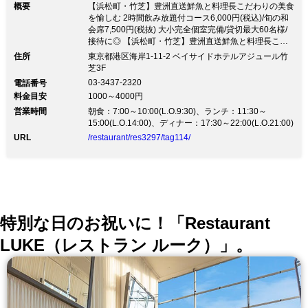
概要
【浜松町・竹芝】豊洲直送鮮魚と料理長こだわりの美食
を愉しむ 2時間飲み放題付コース6,000円(税込)/旬の和
会席7,500円(税抜) 大小完全個室完備/貸切最大60名様/
接待に◎ 【浜松町・竹芝】豊洲直送鮮魚と料理長こだ
わりの美食を愉しむ 2時間飲み放題付コース6,000円(税
住所
東京都港区海岸1-11-2 ベイサイドホテルアジュール竹
込)/旬の和会席7,500円(税抜) 大小完全個室完備/貸切最
芝3F
大60名様/接待に◎～旬の厳選素材を使った贅沢な味わ
03-3437-2320
電話番号
いと和の心でおもてなし～ 接待やご会食、ご結納など
料金目安
1000～4000円
にもご利用いただける上質の和空間 【和食料理】 豊洲
営業時間
直送鮮魚とA5ランクの高品質なお肉など、 旬の素材を
朝食：7:00～10:00(L.O.9:30)、ランチ：11:30～
贅沢に使い、素材の味を生かした和食が自慢 【コー
15:00(L.O.14:00)、ディナー：17:30～22:00(L.O.21:00)
ス】 ご宴会…2時間飲み放題付コース6,000円(税抜)。
URL
/restaurant/res3297/tag114/
銘々盛り、大皿料理をお選びいただけます 会席…四季
折々の食材を使ったコース7,500円(税抜)～ご接待やご
会食におすすめです 【掘りごたつ式完全個室】 ホテル
内だからこそ静寂な空間が広がり、ゆったりとした時
間… 特別なご会食にこそふさわしい落ち着いた雰囲気
です 【30名様～最大60名様までフロア貸切】 マイクや
プロジェクター、ホワイトボード等もご用意できます
特別な日のお祝いに！「Restaurant
（別途有料） 歓迎会、送別会、同窓会、忘年会、新年
会、会社宴会や会議に是非ご利用ください
LUKE（レストラン ルーク）」。