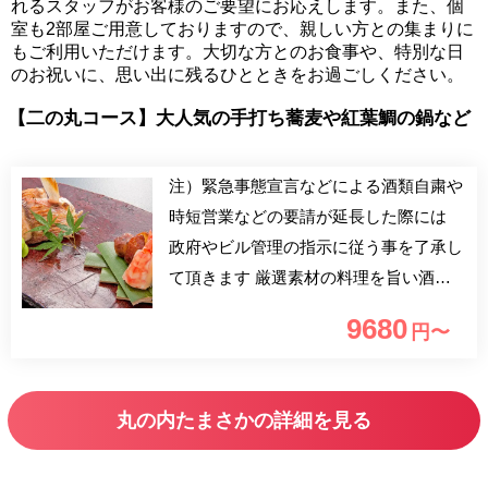
れるスタッフがお客様のご要望にお応えします。また、個
室も2部屋ご用意しておりますので、親しい方との集まりに
もご利用いただけます。大切な方とのお食事や、特別な日
のお祝いに、思い出に残るひとときをお過ごしください。
【二の丸コース】大人気の手打ち蕎麦や紅葉鯛の鍋など
注）緊急事態宣言などによる酒類自粛や
時短営業などの要請が延長した際には
政府やビル管理の指示に従う事を了承し
て頂きます 厳選素材の料理を旨い酒と
共にじっくり味わうカウンター割烹。カ
9680
円〜
ウンターでは素材の味を活かし丁寧に一
品一品仕上げお客様へおもてなしいたし
ます。丸の内の景色をお愉しみ頂きなが
丸の内たまさかの詳細を見る
ら贅沢なひとときをご堪能ください。