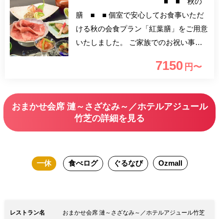
■ ■ 秋の
膳 ■ ■ 個室で安心してお食事いただ
ける秋の会食プラン「紅葉膳」をご用意
いたしました。 ご家族でのお祝い事な
どにぜひご利用下さい。
7150
円〜
おまかせ会席 漣～さざなみ～／ホテルアジュール
竹芝の詳細を見る
一休
食べログ
ぐるなび
Ozmall
レストラン名
おまかせ会席 漣～さざなみ～／ホテルアジュール竹芝