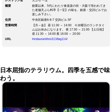
レストラン名
天ぷら 一宝
概要
創業以来、5代にわたり食道楽の街・大阪で培われてき
た老舗天ぷら料亭【一宝】の味を、銀座・交詞ビルでお
楽しみ下さい。
住所
中央区銀座6-8-7 交詢ビル 5F
営業時間
【月～金】 昼 11:30 ～ 14:00 ※水曜日のランチタイ
ムはお休みになります。 夜 17:30 ～ 21:00 【土日祝】
昼 11:30 ～ 16:00 夜 16:00 ～ 20:00
URL
/restaurant/res313/tag114/
日本屈指のテラリウム。四季を五感で味
わう。