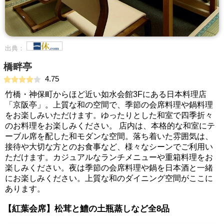
出典：
橋畔亭
4.75
竹橋・神保町からほど近い如水会館3Fにある日本料理店
「京阪亭」。上質な和の空間で、季節の会席料理や鍋料理
をお楽しみいただけます。ゆったりとした和室で四季折々
のお料理をお楽しみください。 店内は、本格的な和室にテ
ーブル席を配した和モダンな空間。落ち着いた雰囲気は、
接待や大切な方とのお食事など、様々なシーンでご利用い
ただけます。カジュアルなランチメニューや重箱料理をお
楽しみください。夜は季節の会席料理や鍋を日本酒と一緒
にお楽しみください。上質な和のダイニング空間がここに
あります。
【紅葉会席】松茸と鱧の土瓶蒸しなど全8品