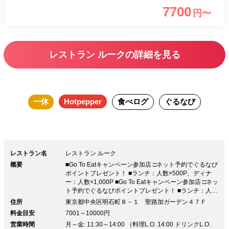
限定プランをご用意しました。生産者こ
7700
円〜
だわりの食材を使用したお料理で、実り
の秋を感じるお食事をお楽しみくださ
い。
レストラン ルークの詳細を見る
一休
Hotpepper
食べログ
ぐるなび
レストラン名
レストラン ルーク
概要
■Go To Eatキャンペーン参加店 □ネット予約でぐるなび
ポイントプレゼント！ ■ランチ：人数×500P、ディナ
ー：人数×1,000P ■Go To Eatキャンペーン参加店 □ネッ
ト予約でぐるなびポイントプレゼント！ ■ランチ：人数
×500P、ディナー：人数×1,000P◆圧巻の夜景！東京タ
住所
東京都中央区明石町８－１ 聖路加ガーデン４７Ｆ
ワー側・東京スカイツリー側夜景確約プラン有 ◆地上
料金目安
7001～10000円
221mの天空のレストランでモダンイタリアンを愉しむ
営業時間
月～金: 11:30～14:00 （料理L.O. 14:00 ドリンクL.O.
◆至福の個室～4名様 貸切～150名様