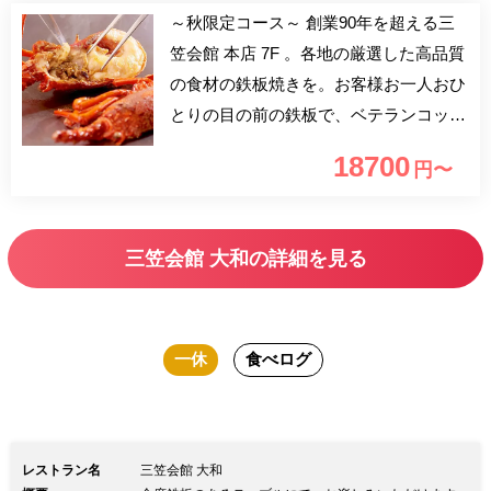
～秋限定コース～ 創業90年を超える三
笠会館 本店 7F 。各地の厳選した高品質
の食材の鉄板焼きを。お客様お一人おひ
とりの目の前の鉄板で、ベテランコック
が絶妙に焼き上げます。鉄板を囲み、ご
18700
円〜
ゆっくりとお過ごしください。 友人と
の会食、デート、記念日など特別な日に
是非ご利用ください。 ※伊勢海老の数
三笠会館 大和の詳細を見る
に限りがございますので、ご予約をお勧
めしております。
一休
食べログ
レストラン名
三笠会館 大和