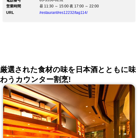
03-3556-0252
電話番号
営業時間
昼 11:30 ～ 15:00 夜 17:00 ～ 22:00
URL
/restaurant/res12232/tag114/
厳選された食材の味を日本酒とともに味
わうカウンター割烹!