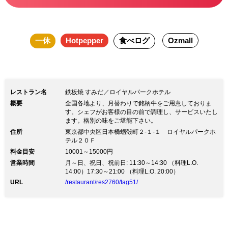
一休
Hotpepper
食べログ
Ozmall
レストラン名
鉄板焼 すみだ／ロイヤルパークホテル
概要
全国各地より、月替わりで銘柄牛をご用意しておりま
す。シェフがお客様の目の前で調理し、サービスいたし
ます。格別の味をご堪能下さい。
住所
東京都中央区日本橋蛎殻町２‐１‐１ ロイヤルパークホ
テル２０Ｆ
料金目安
10001～15000円
営業時間
月～日、祝日、祝前日: 11:30～14:30 （料理L.O.
14:00）17:30～21:00 （料理L.O. 20:00）
URL
/restaurant/res2760/tag51/