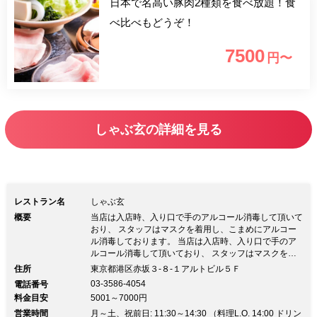
日本で名高い豚肉2種類を食べ放題！食
べ比べもどうぞ！
7500
円〜
しゃぶ玄の詳細を見る
レストラン名
しゃぶ玄
概要
当店は入店時、入り口で手のアルコール消毒して頂いて
おり、 スタッフはマスクを着用し、こまめにアルコー
ル消毒しております。 当店は入店時、入り口で手のア
ルコール消毒して頂いており、 スタッフはマスクを着
用し、こまめにアルコール消毒しております。※ランチ
住所
東京都港区赤坂３‐８‐１アルトビル５Ｆ
ご利用のお客様へ ※予約などで込み合ってる日は、利
03-3586-4054
電話番号
用時間を６０分とさせて頂く場合がございますので、ご
料金目安
5001～7000円
了承下さい。 現在、お客様の席間隔を空けてご案内を
営業時間
しており、一人一鍋でのお食事になりますので、 色々
月～土、祝前日: 11:30～14:30 （料理L.O. 14:00 ドリン