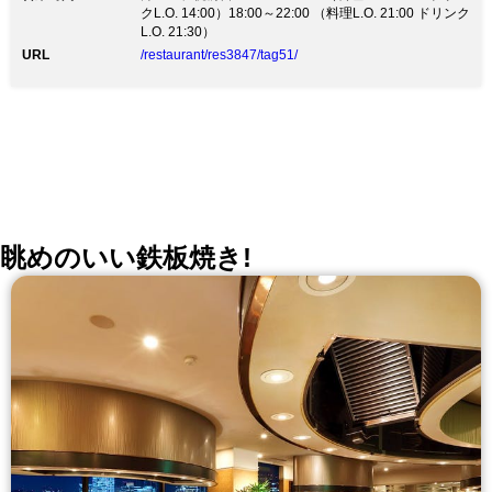
な面での心配はなく、しゃぶしゃぶをご堪能頂けます。
クL.O. 14:00）18:00～22:00 （料理L.O. 21:00 ドリンク
それに伴い、席間隔を空けてご案内しているため、ご来
L.O. 21:30）
店の制限もさせて頂いてますので、ご理解、ご了承のほ
URL
/restaurant/res3847/tag51/
ど宜しくお願い致します。 ◆黒毛和牛しゃぶしゃぶ 全
国から質の良い黒毛和牛を厳選仕入れ、お肉はすべてオ
ーダーをいただいてから丁寧にスライスしてご提供。
空気に触れる時間が少なく、常に新鮮なお肉をお客様へ
お届け致します。 ◆少人数でゆっくりくつろげる完全
個室 3～4名様用の高級感のある個室がございます。
※2名様でご予約を希望の場合はお電話にてお問い合わ
せください。
眺めのいい鉄板焼き!