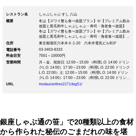
レストラン名
しゃぶしゃぶ すし 八山
概要
冬は【ズワイ蟹も食べ放題プラン】や【プレミアム飲み
放題と黒毛和牛しゃぶしゃぶ・寿司・海老食べ放題】
冬は【ズワイ蟹も食べ放題プラン】や【プレミアム飲み
放題と黒毛和牛しゃぶしゃぶ・寿司・海老食べ放題】
【宴会プラン】 いよいよ温かい鍋のシーズンとなりま
住所
東京都港区六本木６-1-20 六本木電気ビルB1F
した。冬の旬の海の幸・山の幸をご用意しております。
03-3403-8333
電話番号
【ズワイ蟹も食べ放題プラン】や【プレミアム飲み放
料金目安
7001～10000円
題】黒毛和牛しゃぶしゃぶ・寿司・海老食べ放題プラン
営業時間
等 八山のしゃぶしゃぶ鍋をお楽しみいただけます。充
月～金、祝前日: 12:00～15:00 （料理L.O. 14:00 ドリン
実した個室も2名様から16名様までご利用いただけま
クL.O. 14:00）17:30～23:00 （料理L.O. 22:00 ドリンク
す。 【Xmas特別メニュー】ズワイ蟹と神戸牛しゃぶし
L.O. 22:00）土: 12:00～15:00 （料理L.O. 14:00 ドリン
ゃぶコース等ご用意しております。お早めにご予約をお
クL.O. 14:00）17:00～23:00 （料理L.O. 22:00 ドリンク
願いたします。 ＊2020年1月1日（水）の営業はお休み
L.O. 22:00）日、祝日: 12:00～15:00 （料理L.O. 14:00
URL
/restaurant/res2271/tag51/
とさせていただきます。
ドリンクL.O. 14:00）17:00～22:00 （料理L.O. 21:00 ド
リンクL.O. 21:00）
銀座しゃぶ通の笹」で20種類以上の食材
から作られた秘伝のごまだれの味を堪