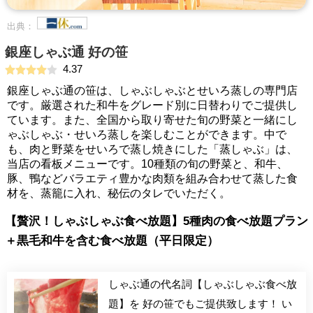
出典：
銀座しゃぶ通 好の笹
4.37
銀座しゃぶ通の笹は、しゃぶしゃぶとせいろ蒸しの専門店
です。厳選された和牛をグレード別に日替わりでご提供し
ています。また、全国から取り寄せた旬の野菜と一緒にし
ゃぶしゃぶ・せいろ蒸しを楽しむことができます。中で
も、肉と野菜をせいろで蒸し焼きにした「蒸しゃぶ」は、
当店の看板メニューです。10種類の旬の野菜と、和牛、
豚、鴨などバラエティ豊かな肉類を組み合わせて蒸した食
材を、蒸籠に入れ、秘伝のタレでいただく。
【贅沢！しゃぶしゃぶ食べ放題】5種肉の食べ放題プラン
＋黒毛和牛を含む食べ放題（平日限定）
しゃぶ通の代名詞【しゃぶしゃぶ食べ放
題】を 好の笹でもご提供致します！ い