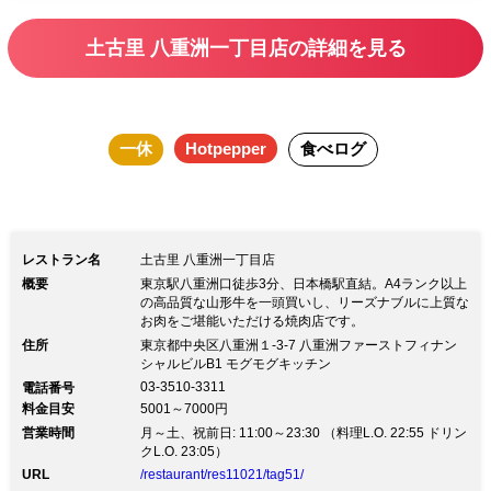
土古里 八重洲一丁目店の詳細を見る
一休
Hotpepper
食べログ
レストラン名
土古里 八重洲一丁目店
概要
東京駅八重洲口徒歩3分、日本橋駅直結。A4ランク以上
の高品質な山形牛を一頭買いし、リーズナブルに上質な
お肉をご堪能いただける焼肉店です。
住所
東京都中央区八重洲１-3-7 八重洲ファーストフィナン
シャルビルB1 モグモグキッチン
03-3510-3311
電話番号
料金目安
5001～7000円
営業時間
月～土、祝前日: 11:00～23:30 （料理L.O. 22:55 ドリン
クL.O. 23:05）
URL
/restaurant/res11021/tag51/