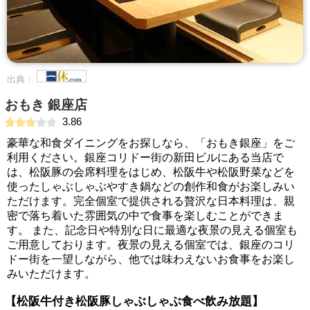
出典：
おもき 銀座店
3.86
豪華な和食ダイニングをお探しなら、「おもき銀座」をご
利用ください。銀座コリドー街の新田ビルにある当店で
は、松阪豚の会席料理をはじめ、松阪牛や松阪野菜などを
使ったしゃぶしゃぶやすき鍋などの創作和食がお楽しみい
ただけます。完全個室で提供される贅沢な日本料理は、親
密で落ち着いた雰囲気の中で食事を楽しむことができま
す。 また、記念日や特別な日に最適な夜景の見える個室も
ご用意しております。夜景の見える個室では、銀座のコリ
ドー街を一望しながら、他では味わえないお食事をお楽し
みいただけます。
【松阪牛付き松阪豚しゃぶしゃぶ食べ飲み放題】