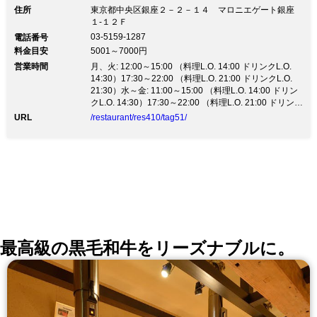
フトビールや日本酒とともにほっこり幸せ時間を過ごし
住所
東京都中央区銀座２－２－１４ マロニエゲート銀座
ましょう！ 新型コロナウイルス感染予防対策を徹底し
１-１２Ｆ
ております。 一人一鍋もご対応可能でございますの
03-5159-1287
電話番号
で、お気軽にお申し付けくださいませ。 当面の間は営
料金目安
5001～7000円
業時間を短縮させて頂きますがご理解賜りたく存じま
営業時間
す。 ランチ 12：00～15：00 (Lo 14：00)※土日祝日は
月、火: 12:00～15:00 （料理L.O. 14:00 ドリンクL.O.
11：30オープン ディナー 17：30～22：00 (Lo 21：
14:30）17:30～22:00 （料理L.O. 21:00 ドリンクL.O.
00) 衛生対策の詳細は以下をご覧下さい
21:30）水～金: 11:00～15:00 （料理L.O. 14:00 ドリン
https://www.cardinal-
クL.O. 14:30）17:30～22:00 （料理L.O. 21:00 ドリンク
japan.com/restaurant/yoshinosasa/ 今後ともご愛顧賜
L.O. 21:30）土、日、祝日、祝前日: 11:30～15:00 （料
URL
/restaurant/res410/tag51/
ります様お願い申し上げます
理L.O. 14:00 ドリンクL.O. 14:30）17:30～22:00 （料理
L.O. 21:00 ドリンクL.O. 21:30）
最高級の黒毛和牛をリーズナブルに。