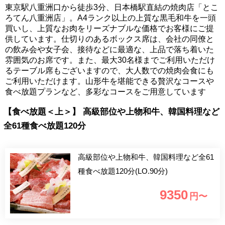
東京駅八重洲口から徒歩3分、日本橋駅直結の焼肉店「とこ
ろてん八重洲店」。A4ランク以上の上質な黒毛和牛を一頭
買いし、上質なお肉をリーズナブルな価格でお客様にご提
供しています。仕切りのあるボックス席は、会社の同僚と
の飲み会や女子会、接待などに最適な、上品で落ち着いた
雰囲気のお席です。また、最大30名様までご利用いただけ
るテーブル席もございますので、大人数での焼肉会食にも
ご利用いただけます。山形牛を堪能できる贅沢なコースや
食べ放題プランなど、多彩なコースをご用意しています
【食べ放題＜上＞】 高級部位や上物和牛、韓国料理など
全61種食べ放題120分
高級部位や上物和牛、韓国料理など全61
種食べ放題120分(LO.90分)
9350
円〜