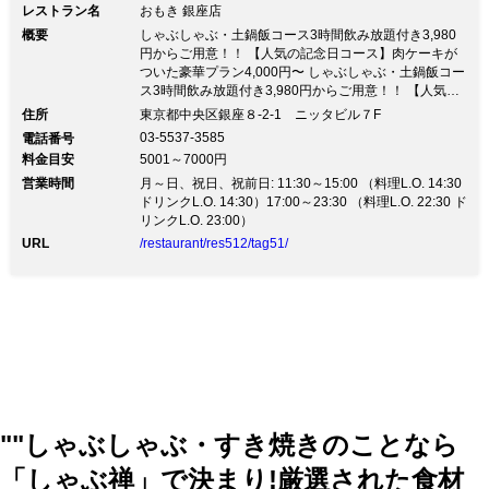
レストラン名
おもき 銀座店
概要
しゃぶしゃぶ・土鍋飯コース3時間飲み放題付き3,980
円からご用意！！ 【人気の記念日コース】肉ケーキが
ついた豪華プラン4,000円〜 しゃぶしゃぶ・土鍋飯コー
ス3時間飲み放題付き3,980円からご用意！！ 【人気の
記念日コース】肉ケーキがついた豪華プラン4,000円〜
住所
東京都中央区銀座８-2-1 ニッタビル７F
【しゃぶしゃぶ プラン】宴会や合コンに喜ばれる飲み
03-5537-3585
電話番号
放題付でご案内♪ 【記念日コース】大事な人のささやか
料金目安
5001～7000円
なアニバーサリープラン♪ ～しゃぶしゃぶコース3時間
営業時間
飲み放題付～ ・【栗豚しゃぶしゃぶコース】『菖～あ
月～日、祝日、祝前日: 11:30～15:00 （料理L.O. 14:30
やめ～』気軽な会食に 3時間飲み放題付3,980円 ・【松
ドリンクL.O. 14:30）17:00～23:30 （料理L.O. 22:30 ド
坂豚と栗豚の食べ比べしゃぶしゃぶコース】『桜～さく
リンクL.O. 23:00）
ら～』3時間飲み放題付4,980円 ・【おもきプレミアム
URL
/restaurant/res512/tag51/
松坂豚しゃぶしゃぶコース】『楓～かえで～』3時間飲
み放題付5,980円 ・【贅沢黒毛和牛のしゃぶしゃぶコー
ス】『瑠璃～るり～』3時間飲み放題付8,000円
""しゃぶしゃぶ・すき焼きのことなら
「しゃぶ禅」で決まり!厳選された食材