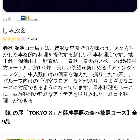
出典：
しゃぶ玄
4.26
春秋 溜池山王店」は、贅沢な空間で旬を味わう、素材を生
かした本格的な料理を提供する新しい日本料理店です。地
下鉄「溜池山王」駅直結、「春秋」最大のスペースは542平
方メートル、約170坪。美しい眺望が楽しめる「メインダイ
ニング」、中人数向けの個室を備えた「掘りごたつ席」、
グループ向けの「個室フロア」などがあり、さまざまなニ
ーズに対応できるようになっています。日本料理をベース
に、西洋料理の斬新なアイデアを取り入れた「新日本料
理」ができる
【幻の豚「TOKYO X」と薩摩黒豚の食べ放題コース】全
9品