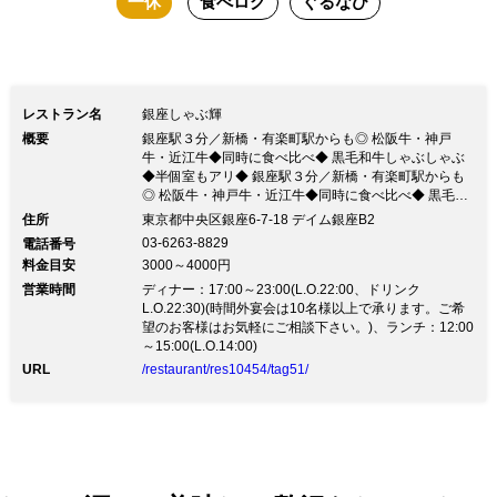
一休
食べログ
ぐるなび
レストラン名
銀座しゃぶ輝
概要
銀座駅３分／新橋・有楽町駅からも◎ 松阪牛・神戸
牛・近江牛◆同時に食べ比べ◆ 黒毛和牛しゃぶしゃぶ
◆半個室もアリ◆ 銀座駅３分／新橋・有楽町駅からも
◎ 松阪牛・神戸牛・近江牛◆同時に食べ比べ◆ 黒毛和
牛しゃぶしゃぶ◆半個室もアリ◆◆◆◆Go To Eat対象
住所
東京都中央区銀座6-7-18 デイム銀座B2
店舗です◆ポイントもらえる&使える◆◆◆ ◆３大ブラ
03-6263-8829
電話番号
ンド黒毛和牛《松阪牛・神戸牛・近江牛》◆ “同時に食
料金目安
3000～4000円
べ比べ”ができる【しゃぶしゃぶ専門店】 一頭買いによ
営業時間
る様々な部位を ご家庭では味わえない《自家製のつゆ
ディナー：17:00～23:00(L.O.22:00、ドリンク
出汁》でお召し上がりいただきます。 “よりリーズナブ
L.O.22:30)(時間外宴会は10名様以上で承ります。ご希
ルに” “より美味しく” “高コスパ”をモットーに営業して
望のお客様はお気軽にご相談下さい。)、ランチ：12:00
おります。 ■和モダンな空間×様々なシーンに■ ・半個
～15:00(L.O.14:00)
室席／テーブル席◆接待・記念日・誕生日等のディナー
URL
/restaurant/res10454/tag51/
に◆ ・掘りごたつお座敷（最大26名様）：ご宴会・歓
送迎会等に ・お店貸切：30名様〜70名様迄相談可