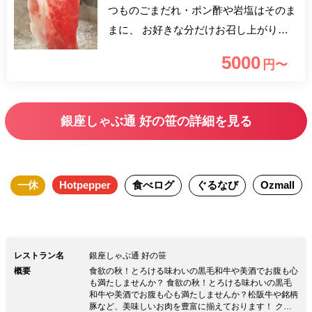
つものごまだれ・ポン酢や岩塩はそのま
まに、 お好きな分だけお召し上がりく
ださい！ ～食べ放題～2h制(L.O.30分前)
5000
円〜
【人気のお肉5種】 ・黒毛和牛リブロー
ス ・豚ロース ・豚バラ ・合鴨 ・国産鶏
【お野菜6種盛り】 【ご飯】 【黒糖
銀座しゃぶ通 好の笹の詳細を見る
のシャーベット】
一休
Hotpepper
食べログ
ぐるなび
Ozmall
レストラン名
銀座しゃぶ通 好の笹
概要
食欲の秋！とろける味わいの黒毛和牛や美酒でお腹も心
も満たしませんか？ 食欲の秋！とろける味わいの黒毛
和牛や美酒でお腹も心も満たしませんか？松阪牛や銘柄
豚など、美味しいお肉を豊富に揃えております！ クラ