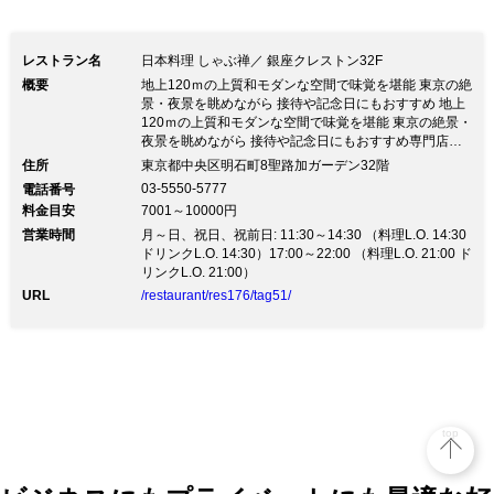
レストラン名
日本料理 しゃぶ禅／ 銀座クレストン32F
概要
地上120ｍの上質和モダンな空間で味覚を堪能 東京の絶
景・夜景を眺めながら 接待や記念日にもおすすめ 地上
120ｍの上質和モダンな空間で味覚を堪能 東京の絶景・
夜景を眺めながら 接待や記念日にもおすすめ専門店と
しての品質や美味しさはもちろんのこと、しゃぶしゃぶ
住所
東京都中央区明石町8聖路加ガーデン32階
に適した部位の選定から 盛り付けに至るまで、熟練し
03-5550-5777
電話番号
た調理人が自信をもってご提供いたします。 お肉は、
料金目安
7001～10000円
松阪牛・黒毛和牛・国産牛等、選りすぐりのラインナッ
営業時間
プでご用意しております。 ◆夜景も人気◆地上120mか
月～日、祝日、祝前日: 11:30～14:30 （料理L.O. 14:30
らの絶景と、ホテル内ならではの気品と贅沢感。 優雅
ドリンクL.O. 14:30）17:00～22:00 （料理L.O. 21:00 ド
なひと時をお過ごしいただけます。 ◇完全個室あり◇
リンクL.O. 21:00）
まわりのお客様を気にせず、ゆっくりとお食事をお愉し
URL
/restaurant/res176/tag51/
みいただけます。 「誕生日」「結婚記念日」「長寿の
祝い」「結納」「顔合わせ」「お食い初め」など、 シ
ーンに合わせてご利用ください。 聖路加タワー内の駐
車場をご利用頂けます。
top