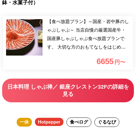
鉢・水菓子付）
【食べ放題プラン】～国産・岩中豚のし
ゃぶしゃぶ～ 当店自慢の厳選国産牛・
国産豚しゃぶしゃぶ食べ放題プランで
す。 大切な方のおもてなしをはじめ、
ご家族での会食、各種記念日など、 大
6655
円〜
小さまざまなお集まりにご利用下さいま
せ。
日本料理 しゃぶ禅／ 銀座クレストン32Fの詳細を
見る
一休
Hotpepper
食べログ
ぐるなび