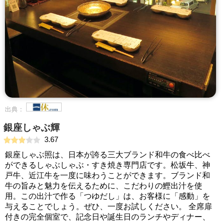
出典：
銀座しゃぶ輝
3.67
銀座しゃぶ照は、日本が誇る三大ブランド和牛の食べ比べ
ができるしゃぶしゃぶ・すき焼き専門店です。松坂牛、神
戸牛、近江牛を一度に味わうことができます。ブランド和
牛の旨みと魅力を伝えるために、こだわりの鰹出汁を使
用。この出汁で作る「つゆだし」は、お客様に「感動」を
与えることでしょう。ぜひ、一度お試しください。 全席扉
付きの完全個室で、記念日や誕生日のランチやディナー、