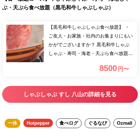
ぶ・天ぷら食べ放題（黒毛和牛しゃぶしゃぶ）
【黒毛和牛しゃぶしゃぶ食べ放題】 ・
ご友人・お家族・社内のお集まりにもい
かがでございますか？ 黒毛和牛しゃぶ
しゃぶ・寿司・海老・天ぷら食べ放題。
小学生 4,250円
8500
円〜
しゃぶしゃぶ すし 八山の詳細を見る
一休
Hotpepper
食べログ
ぐるなび
Ozmall