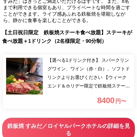
すみだ」はきっとご満足いただけるはずです。 また、8名
まで利用できる個室もあり、プライベートな時間を過ごす
ことができます。ライブ感あふれる鉄板焼を堪能しなが
ら、静かに食事を楽しむことができる。
【土日祝日限定 鉄板焼ステーキ食べ放題】ステーキが
食べ放題＋1ドリンク（2名様限定・90分制）
【選べる1ドリンク付き】 スパークリン
グワイン、ワイン（赤・白）、ソフトド
リンクよりお選びください 【ウィーク
エンド＆ホリデー限定で鉄板焼ステーキ
食べ放題！】 人気プランが2名様限定で
8400
円〜
登場。土・日・祝日のランチ限定で、ス
テーキの食べ放題をご用意しておりま
す。お席に座ったままのオーダー制なの
鉄板焼 すみだ／ロイヤルパークホテルの詳細を見
で贅沢なひと時をお楽しみください。
る