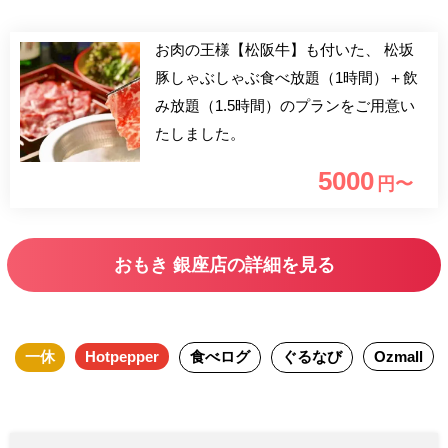
お肉の王様【松阪牛】も付いた、 松坂
豚しゃぶしゃぶ食べ放題（1時間）＋飲
み放題（1.5時間）のプランをご用意い
たしました。
5000
円〜
おもき 銀座店の詳細を見る
一休
Hotpepper
食べログ
ぐるなび
Ozmall