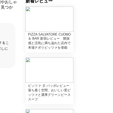
新着レビュー
階やおしゃ
と見つか
PIZZA SALVATORE CUOMO
＆ BAR 新宿レビュー 開放
するこ
感と活気に満ち溢れた店内で
本場ナポリピッツァを堪能
探しに
ピッツァ ダ バッボレビュー
落ち着く空間、おいしい窯ピ
ッツァと濃厚グリーンピース
スープ