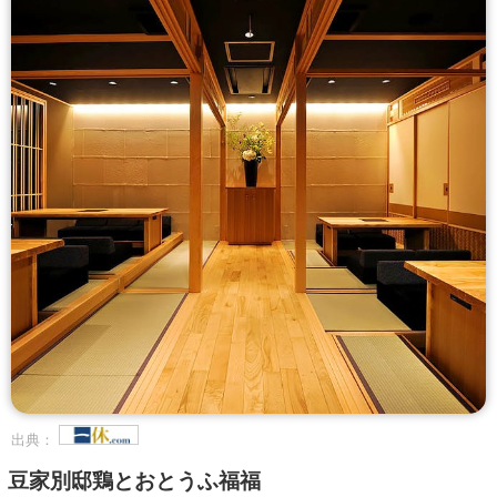
出典：
豆家別邸鶏とおとうふ福福