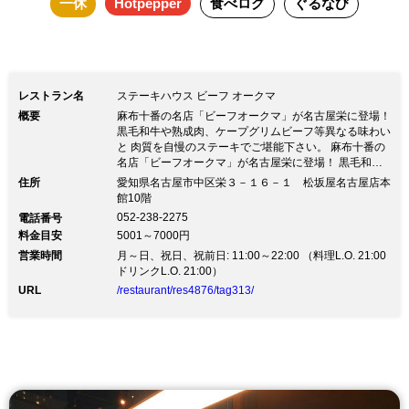
一休
Hotpepper
食べログ
ぐるなび
レストラン名
ステーキハウス ビーフ オークマ
概要
麻布十番の名店「ビーフオークマ」が名古屋栄に登場！
黒毛和牛や熟成肉、ケープグリムビーフ等異なる味わい
と 肉質を自慢のステーキでご堪能下さい。 麻布十番の
名店「ビーフオークマ」が名古屋栄に登場！ 黒毛和牛
や熟成肉、ケープグリムビーフ等異なる味わいと 肉質
住所
愛知県名古屋市中区栄３－１６－１ 松坂屋名古屋店本
を自慢のステーキでご堪能下さい。名古屋に「ステーキ
館10階
ハウス ビーフオークマ」が新たに誕生。 当店のステー
052-238-2275
電話番号
キは数種の牛肉から選べるスタイルが特徴です。 黒毛
料金目安
5001～7000円
和牛や奥深い味わいの熟成肉、貴重なタスマニア産ケー
営業時間
プグリムビーフなどからお選び頂けます。 異なる味わ
月～日、祝日、祝前日: 11:00～22:00 （料理L.O. 21:00
いや肉質を自慢のステーキで存分にご堪能ください。
ドリンクL.O. 21:00）
そのほか、自家製ハンバーグやローストビーフに肉屋の
URL
/restaurant/res4876/tag313/
鯛茶漬けなど、 こだわりのメニューやワインも充実。
皆様のご来店をお待ちしております。 ※松坂屋の駐車
場をご利用下さい。