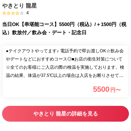
やきとり 龍星
4
当日OK【串堪能コース】5500円（税込）/＋1500円（税
込）飲放付／飲み会・デート・記念日
●テイクアウトやってます♪ 電話予約で即お渡しOK☆飲み会
やデートなどにおすすめコース◎■お店の衛生対策について
☆全てのお客様にご入店の際の検温を実施しております。検
温の結果、体温が37.5℃以上の場合は入店をお断りさせてい
ただく場合がございます。 ・入り口にて入店前にアルコー
5500
円〜
ル消毒のお願い・各テーブル、お手洗いにアルコール消毒の
設置 ・スタッフのマスク着用・焼き場に除菌効果のある扇
風機設置。 少人数での飲み会やデート・記念日、おもてな
やきとり 龍星の詳細を見る
し接待などにおすすめご予約コース◎当日OKのコースもあ
り！ 少人数でゆったりくつろげる個室空間もご用意♪ 三河錦