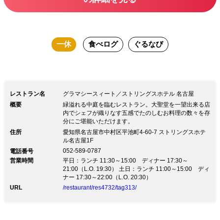
すストリングス ホテル 名古屋総料理長
の特選メニュー。[ヘルシー ビューティ
フレッシュ]をコンセプトとした、身体
一休
食べログ
ぐるなび
にやさしくキレイを目指す女性に嬉しい
メニューの数々をお楽しみいただけま
す。
レストラン名
グラマシースィート／ストリングスホテル 名古屋
概要
緑溢れる中庭を臨むレストラン。大聖堂を一望出来る店
内でシェフが織りなす五感でたのしむお料理の数々を存
分にご堪能いただけます。
住所
愛知県名古屋市中村区平池町4-60-7 ストリングスホテ
ル名古屋1F
052-589-0787
電話番号
営業時間
平日：ランチ 11:30～15:00 ディナー 17:30～
21:00（L.O. 19:30） 土日：ランチ 11:00～15:00 ディ
ナー 17:30～22:00（L.O. 20:30）
URL
/restaurant/res4732/tag313/