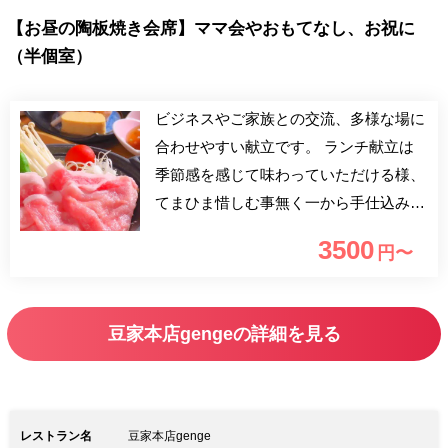
【お昼の陶板焼き会席】ママ会やおもてなし、お祝に
（半個室）
ビジネスやご家族との交流、多様な場に
合わせやすい献立です。 ランチ献立は
季節感を感じて味わっていただける様、
てまひま惜しむ事無く一から手仕込みで
ご用意致します。献立内でアレルギー食
3500
円〜
材等、苦手な食品が御座いましたらお気
軽にお問い合わせ下さい。
豆家本店gengeの詳細を見る
レストラン名
豆家本店genge