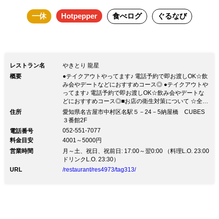
爽どり堪能コース3,480円（税抜） 串堪能コース4980円（税
一休
Hotpepper
食べログ
ぐるなび
抜） 鶏寿司コース5,980円（税抜） ※前日迄に要予約で飲放
付+1,500円(税抜) ■店内(46名迄) LIVE感溢れるカウンター席
12名迄/テーブル個室4名迄・8名迄/テーブル席20名迄
レストラン名
やきとり 龍星
概要
●テイクアウトやってます♪ 電話予約で即お渡しOK☆飲
み会やデートなどにおすすめコース◎ ●テイクアウトや
ってます♪ 電話予約で即お渡しOK☆飲み会やデートな
どにおすすめコース◎■お店の衛生対策について ☆全て
のお客様にご入店の際の検温を実施しております。検温
住所
愛知県名古屋市中村区名駅５－24－5納屋橋 CUBES
の結果、体温が37.5℃以上の場合は入店をお断りさせて
３番館2F
いただく場合がございます。 ・入り口にて入店前にア
052-551-7077
電話番号
ルコール消毒のお願い・各テーブル、お手洗いにアルコ
料金目安
4001～5000円
ール消毒の設置 ・スタッフのマスク着用・焼き場に除
営業時間
菌効果のある扇風機設置。 少人数での飲み会やデー
月～土、祝日、祝前日: 17:00～翌0:00 （料理L.O. 23:00
ト・記念日、おもてなし接待などにおすすめご予約コー
ドリンクL.O. 23:30）
ス◎当日OKのコースもあり！ 少人数でゆったりくつろ
URL
/restaurant/res4973/tag313/
げる個室空間もご用意♪ 三河錦爽どり堪能コース3,480
円（税抜） 串堪能コース4980円（税抜） 鶏寿司コース
5,980円（税抜） ※前日迄に要予約で飲放付+1,500円
(税抜) ■店内(46名迄) LIVE感溢れるカウンター席12名
迄/テーブル個室4名迄・8名迄/テーブル席20名迄