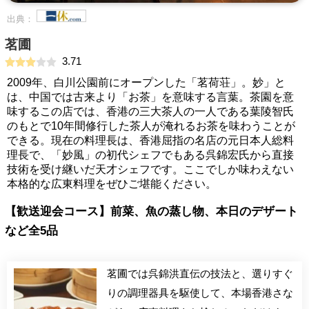
出典：
茗圃
3.71
2009年、白川公園前にオープンした「茗荷荘」。妙」と
は、中国では古来より「お茶」を意味する言葉。茶園を意
味するこの店では、香港の三大茶人の一人である葉陵智氏
のもとで10年間修行した茶人が淹れるお茶を味わうことが
できる。現在の料理長は、香港屈指の名店の元日本人総料
理長で、「妙風」の初代シェフでもある呉錦宏氏から直接
技術を受け継いだ天才シェフです。ここでしか味わえない
本格的な広東料理をぜひご堪能ください。
【歓送迎会コース】前菜、魚の蒸し物、本日のデザート
など全5品
茗圃では呉錦洪直伝の技法と、選りすぐ
りの調理器具を駆使して、本場香港さな