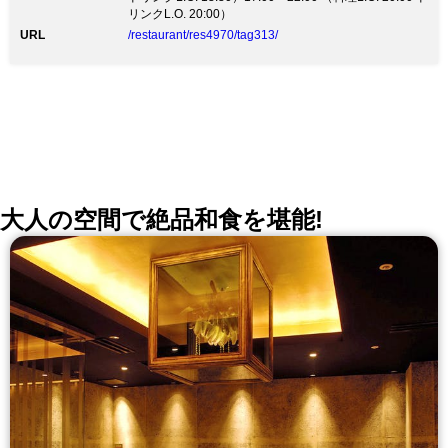
オシャレな店内でごゆっくりとお愉しみください。
リンクL.O. 20:00）
URL
/restaurant/res4970/tag313/
大人の空間で絶品和食を堪能!