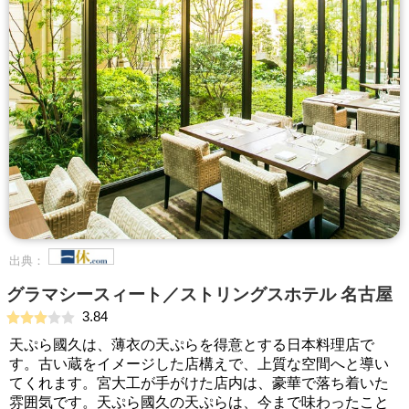
出典：
グラマシースィート／ストリングスホテル 名古屋
3.84
天ぷら國久は、薄衣の天ぷらを得意とする日本料理店で
す。古い蔵をイメージした店構えで、上質な空間へと導い
てくれます。宮大工が手がけた店内は、豪華で落ち着いた
雰囲気です。天ぷら國久の天ぷらは、今まで味わったこと