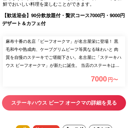
鮮でおいしい料理を楽しむことができます。
【歓送迎会】90分飲放題付・贅沢コース7000円・9000円
デザート＆カフェ付
麻布十番の名店「ビーフオークマ」が名古屋栄に登場！ 黒
毛和牛や熟成肉、ケープグリムビーフ等異なる味わいと 肉
質を自慢のステーキでご堪能下さい。名古屋に「ステーキハ
ウス ビーフオークマ」が新たに誕生。 当店のステーキは数
種の牛肉から選べるスタイルが特徴です。 黒毛和牛や奥深
7000
円〜
い味わいの熟成肉、貴重なタスマニア産ケープグリムビーフ
などからお選び頂けます。 異なる味わいや肉質を自慢のス
テーキで存分にご堪能ください。 そのほか、自家製ハンバ
ステーキハウス ビーフ オークマの詳細を見る
ーグやローストビーフに肉屋の鯛茶漬けなど、 こだわりの
メニューやワインも充実。皆様のご来店をお待ちしておりま
す。 ※松坂屋の駐車場をご利用下さい。