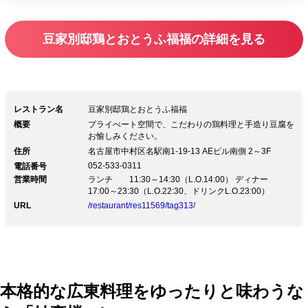
豆家別邸鶏とおとうふ福福の詳細を見る
レストラン名
豆家別邸鶏とおとうふ福福
概要
プライべート空間で、こだわりの鶏料理と手造り豆腐を
お愉しみください。
住所
名古屋市中村区名駅南1-19-13 AEビル南側 2～3F
052-533-0311
電話番号
営業時間
ランチ 11:30～14:30（L.O.14:00） ディナー
17:00～23:30（L.O.22:30、ドリンクL.O.23:00）
URL
/restaurant/res11569/tag313/
本格的な広東料理をゆったりと味わうな