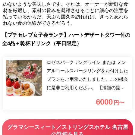
のないような美味しさです。それは、オーナーが新鮮な食
材を厳選し、素材の旨みを凝縮させることに細心の注意を
払っているからだ。天ぷら國久を訪れれば、きっと忘れら
れない食の体験ができるだろう。
【プチセレブ女子会ランチ】ハートデザートタワー付の
全4品＋乾杯ドリンク（平日限定）
ロゼスパークリングワイン または ノン
アルコールスパークリングをお付けした
プランをご用意いたしました。この機会
に是非ご利用ください。 【酒類の提供
時間・内容】 要請に従わせて頂きます
6000
円〜
ので、ご入店のお時間・内容にはご注意
ください。 フランス料理がベースのニ
ューヨークスタイルのコースメニュー
グラマシースィート／ストリングスホテル 名古屋
は、素材本来の味わいを最大限に引き出
の詳細を見る