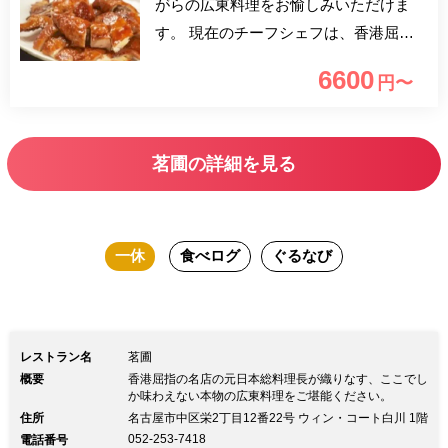
がらの広東料理をお愉しみいただけま
す。 現在のチーフシェフは、香港屈指
の名店の元日本総料理長であり、【茗
6600
円〜
圃】初代料理長から直接その技法を継承
した唯一無二の鬼才です。ここでしか味
わえない本物の広東料理を醍醐味くださ
茗圃の詳細を見る
い。
一休
食べログ
ぐるなび
レストラン名
茗圃
概要
香港屈指の名店の元日本総料理長が織りなす、ここでし
か味わえない本物の広東料理をご堪能ください。
住所
名古屋市中区栄2丁目12番22号 ウィン・コート白川 1階
052-253-7418
電話番号