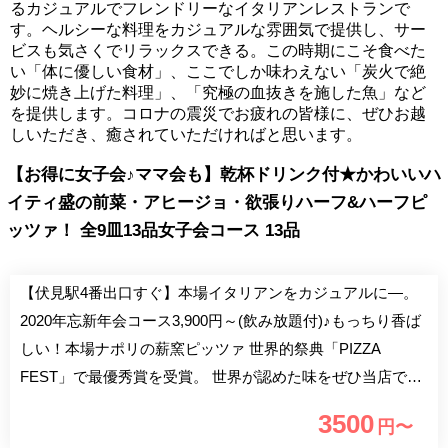
るカジュアルでフレンドリーなイタリアンレストランで
す。ヘルシーな料理をカジュアルな雰囲気で提供し、サー
ビスも気さくでリラックスできる。この時期にこそ食べた
い「体に優しい食材」、ここでしか味わえない「炭火で絶
妙に焼き上げた料理」、「究極の血抜きを施した魚」など
を提供します。コロナの震災でお疲れの皆様に、ぜひお越
しいただき、癒されていただければと思います。
【お得に女子会♪ママ会も】乾杯ドリンク付★かわいいハ
イティ盛の前菜・アヒージョ・欲張りハーフ&ハーフピ
ッツァ！ 全9皿13品女子会コース 13品
【伏見駅4番出口すぐ】本場イタリアンをカジュアルに―。
2020年忘新年会コース3,900円～(飲み放題付)♪もっちり香ば
しい！本場ナポリの薪窯ピッツァ 世界的祭典「PIZZA
FEST」で最優秀賞を受賞。 世界が認めた味をぜひ当店で！
デリバリーも承り中◎ 人気メニューが勢揃いの2020年忘新
3500
円〜
年会プランは3,900円〜 前菜、ピッツァ、パスタにジェラー