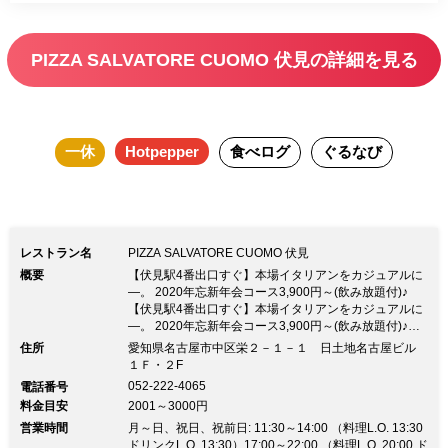
トまで♪ スパークリング＆生ビールも飲み放題！ 忘年会・新
年会や女子会、記念日や接待など大切なシーンにも◎ イタ
PIZZA SALVATORE CUOMO 伏見の詳細を見る
リア語の飛び交うオシャレな店内でごゆっくりとお愉しみく
ださい。
一休
Hotpepper
食べログ
ぐるなび
レストラン名
PIZZA SALVATORE CUOMO 伏見
概要
【伏見駅4番出口すぐ】本場イタリアンをカジュアルに
―。 2020年忘新年会コース3,900円～(飲み放題付)♪
【伏見駅4番出口すぐ】本場イタリアンをカジュアルに
―。 2020年忘新年会コース3,900円～(飲み放題付)♪も
っちり香ばしい！本場ナポリの薪窯ピッツァ 世界的祭
住所
愛知県名古屋市中区栄２－１－１ 日土地名古屋ビル
典「PIZZA FEST」で最優秀賞を受賞。 世界が認めた味
１Ｆ・２F
をぜひ当店で！デリバリーも承り中◎ 人気メニューが
052-222-4065
電話番号
勢揃いの2020年忘新年会プランは3,900円〜 前菜、ピ
料金目安
2001～3000円
ッツァ、パスタにジェラートまで♪ スパークリング＆生
営業時間
ビールも飲み放題！ 忘年会・新年会や女子会、記念日
月～日、祝日、祝前日: 11:30～14:00 （料理L.O. 13:30
や接待など大切なシーンにも◎ イタリア語の飛び交う
ドリンクL.O. 13:30）17:00～22:00 （料理L.O. 20:00 ド