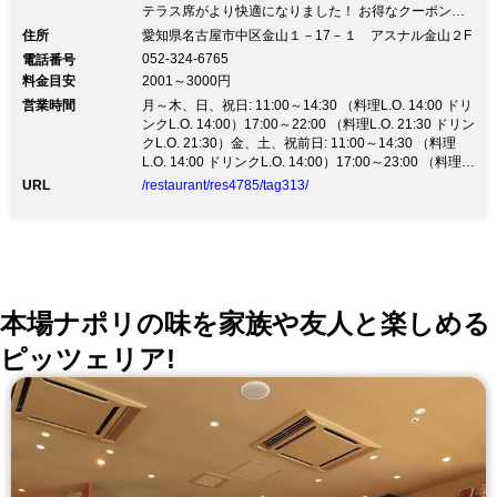
テラス席がより快適になりました！ お得なクーポンを
お配りしております。 ★金曜・土曜・祝前日は23時ま
住所
愛知県名古屋市中区金山１－17－１ アスナル金山２F
で営業しております！ ブッフェランチは10月から再開
052-324-6765
電話番号
予定です。
料金目安
2001～3000円
営業時間
月～木、日、祝日: 11:00～14:30 （料理L.O. 14:00 ドリ
ンクL.O. 14:00）17:00～22:00 （料理L.O. 21:30 ドリン
クL.O. 21:30）金、土、祝前日: 11:00～14:30 （料理
L.O. 14:00 ドリンクL.O. 14:00）17:00～23:00 （料理
L.O. 22:30 ドリンクL.O. 22:30）
URL
/restaurant/res4785/tag313/
本場ナポリの味を家族や友人と楽しめる
ピッツェリア!