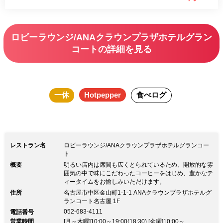
事をお愉しみいただけます。お一人様で
も、気心しれた友人やご家族の方とで
ロビーラウンジ/ANAクラウンプラザホテルグラン
も、気兼ねなくご利用いただけます。ぜ
コートの詳細を見る
ひ当店で至福のひと時をお過ごしくださ
いませ。
一休
Hotpepper
食べログ
レストラン名
ロビーラウンジ/ANAクラウンプラザホテルグランコー
ト
概要
明るい店内は席間も広くとられているため、開放的な雰
囲気の中で味にこだわったコーヒーをはじめ、豊かなテ
ィータイムをお愉しみいただけます。
住所
名古屋市中区金山町1-1-1 ANAクラウンプラザホテルグ
ランコート名古屋 1F
052-683-4111
電話番号
営業時間
[月～木曜]10:00～19:00(18:30) [金曜]10:00～