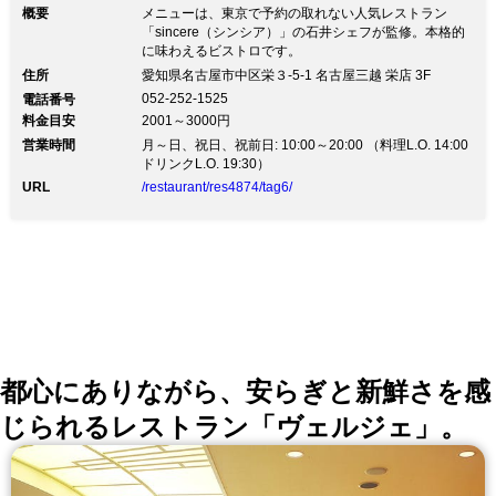
概要
メニューは、東京で予約の取れない人気レストラン
「sincere（シンシア）」の石井シェフが監修。本格的
に味わえるビストロです。
住所
愛知県名古屋市中区栄３-5-1 名古屋三越 栄店 3F
052-252-1525
電話番号
料金目安
2001～3000円
営業時間
月～日、祝日、祝前日: 10:00～20:00 （料理L.O. 14:00
ドリンクL.O. 19:30）
URL
/restaurant/res4874/tag6/
都心にありながら、安らぎと新鮮さを感
じられるレストラン「ヴェルジェ」。