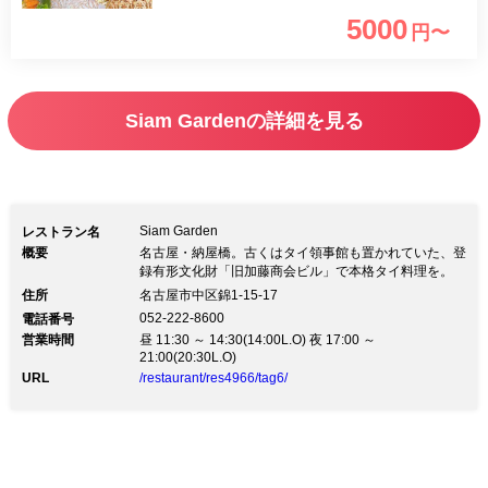
たちで創る本格タイ料理を日本にいなが
5000
円〜
らお手軽に味わえる。歴史重ねる国の登
録有形文化財「旧加藤商会ビル」で歴史
の流れに包まれながらタイの優しいアフ
Siam Gardenの詳細を見る
タヌーンティーセットで優雅な時間を過
ごして。
Siam Garden
レストラン名
概要
名古屋・納屋橋。古くはタイ領事館も置かれていた、登
録有形文化財「旧加藤商会ビル」で本格タイ料理を。
住所
名古屋市中区錦1-15-17
052-222-8600
電話番号
営業時間
昼 11:30 ～ 14:30(14:00L.O) 夜 17:00 ～
21:00(20:30L.O)
URL
/restaurant/res4966/tag6/