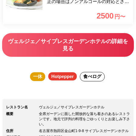
止の場合はノンアルコールの対応とさせ
て頂きます） オードヴルやサンドイッ
2500
円〜
チ、他スイーツケーキなどをティースタ
ンドに盛り込み、お替わり自由なお飲み
物をお付けして、さらにうれしい乾杯ス
ヴェルジェ／サイプレスガーデンホテルの詳細を
パークリングが付いたプランをご用意い
見る
たしました。ご友人とのお集まりなど、
ゆっくりしたティータイムにぜひご利用
くださいませ。 もちろん、おひとり様
一休
Hotpepper
食べログ
Wellcome!! ぜひご来店をお待ちしてお
ります!!
レストラン名
ヴェルジェ／サイプレスガーデンホテル
概要
全席ガーデンに面した開放的な落ち着きのあるレストラ
ンです。地元で評判の料理をごゆっくりとお楽しみ下さ
い。
住所
名古屋市熱田区金山町1-9-8 サイプレスガーデンホテル