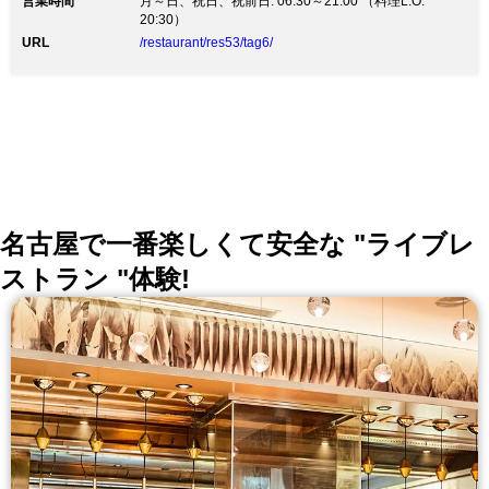
営業時間
わったフレッシュで安心な食材でつくられています。
月～日、祝日、祝前日: 06:30～21:00 （料理L.O.
国際的に著名なデザイナーが手掛けた都会的かつオープ
20:30）
ンな空間で、自然の呼吸を感じるプレミアムな食体験を
URL
/restaurant/res53/tag6/
お楽しみください。 皆さまに自分らしい時間を過ごし
ていただくために、お子様とリラックスしていただける
お席や、接待やデートにおすすめのお席を、できる限り
ご用意いたしますので、お問い合わせください。
名古屋で一番楽しくて安全な "ライブレ
ストラン "体験!