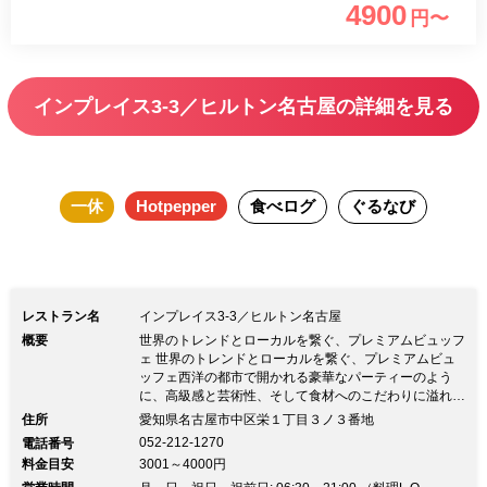
4900
円〜
楽しみください。
インプレイス3-3／ヒルトン名古屋の詳細を見る
一休
Hotpepper
食べログ
ぐるなび
レストラン名
インプレイス3-3／ヒルトン名古屋
概要
世界のトレンドとローカルを繋ぐ、プレミアムビュッフ
ェ 世界のトレンドとローカルを繋ぐ、プレミアムビュ
ッフェ西洋の都市で開かれる豪華なパーティーのよう
に、高級感と芸術性、そして食材へのこだわりに溢れた
プレミアムビュッフェレストラン。ビュッフェ台に並ぶ
住所
愛知県名古屋市中区栄１丁目３ノ３番地
大ぶりの牛・豚・鶏・魚をまるまるローストしたメイン
052-212-1270
電話番号
ディッシュや、アメリカ西海岸風のヘルシーサラダ、ト
料金目安
3001～4000円
レンドスイーツの数々は、東海地方を中心に産地にこだ