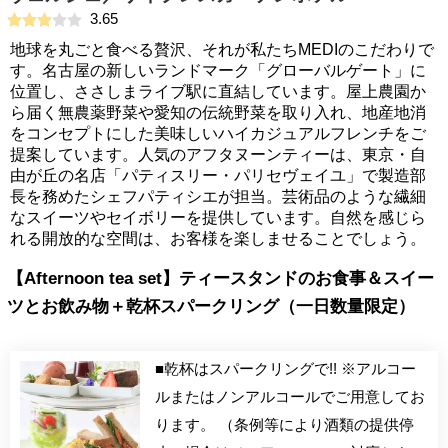
3.65
地球を丸ごと食べる贅沢、それが私たちMEDIのこだわりで
す。名古屋の新しいランドマーク「グローバルゲート」に
位置し、ささしまライブ駅に直結しています。屋上農園か
ら届く無農薬野菜や愛知の伝統野菜を取り入れ、地産地消
をコンセプトにした美味しいハイカジュアルフレンチをご
提案しています。人気のアフタヌーンティーは、東京・自
由が丘の名店「パティスリー・パリセヴェイユ」で製造部
長を務めたシェフパティシエが担当。芸術品のような繊細
なスイーツやセイボリーを提供しています。自然を感じら
れる開放的な空間は、お客様を楽しませることでしょう。
【Afternoon tea set】ティースタンドのお食事＆スイー
ツとお飲み物＋乾杯スパークリング（一日数量限定）
■乾杯はスパークリングで!! ※アルコー
ルまたはノンアルコールでご用意してお
ります。 （条例等により酒類の提供停