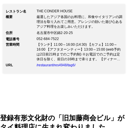
THE CONDER HOUSE
レストラン名
概要
厳選したアジア各国のお料理に、和食やイタリアンの調
理法を取り入れてご用意。アレンジの効いた遊び心ある
アジア料理をお楽しみいただけます。
住所
名古屋市中区錦2-20-25
052-684-7522
電話番号
営業時間
【ランチ】11:00～16:00 (14:30) 【カフェ】11:00～
16:00 【アフタヌーンティー】13:00～15:00 (web予約
は2日前21時までのご予約制) ※お電話でのご予約は定
休日を除く、前日の16時まで承ります。 【ディナー】
17:30～22:00 (21:00) ※web予約の最終受付は20時でご
URL
/restaurant/res4948/tag6/
ざいます。 ※営業時間は状況により急遽変更になる場
合がございます。
登録有形文化財の「旧加藤商会ビル」が
タイ料理店に生まれ変わりました。