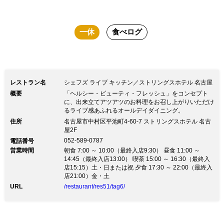
一休
食べログ
レストラン名
シェフズ ライブ キッチン／ストリングスホテル 名古屋
概要
「ヘルシー・ビューティ・フレッシュ」をコンセプト
に、出来立てアツアツのお料理をお召し上がりいただけ
るライブ感あふれるオールデイダイニング。
住所
名古屋市中村区平池町4-60-7 ストリングスホテル 名古
屋2F
052-589-0787
電話番号
営業時間
朝食 7:00 ～ 10:00（最終入店9:30） 昼食 11:00 ～
14:45（最終入店13:00） 喫茶 15:00 ～ 16:30（最終入
店15:15）土・日または祝 夕食 17:30 ～ 22:00（最終入
店21:00）金・土
URL
/restaurant/res51/tag6/