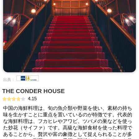
出典：
THE CONDER HOUSE
4.15
中国の海鮮料理は、旬の魚介類や野菜を使い、素材の持ち
味を生かすことに重点を置いているのが特徴です。代表的
な海鮮料理は、フカヒレやアワビ、ツバメの巣などを使っ
た炒花（サイファ）です。高級な海鮮食材を使った料理で
あることから、贅沢や富の象徴として捉えられることが多