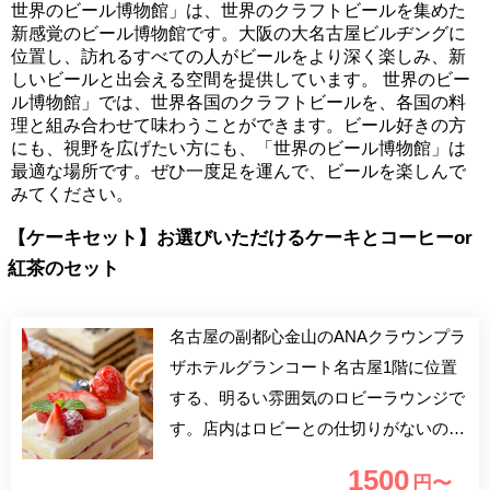
世界のビール博物館」は、世界のクラフトビールを集めた
新感覚のビール博物館です。大阪の大名古屋ビルヂングに
位置し、訪れるすべての人がビールをより深く楽しみ、新
しいビールと出会える空間を提供しています。 世界のビー
ル博物館」では、世界各国のクラフトビールを、各国の料
理と組み合わせて味わうことができます。ビール好きの方
にも、視野を広げたい方にも、「世界のビール博物館」は
最適な場所です。ぜひ一度足を運んで、ビールを楽しんで
みてください。
【ケーキセット】お選びいただけるケーキとコーヒーor
紅茶のセット
名古屋の副都心金山のANAクラウンプラ
ザホテルグランコート名古屋1階に位置
する、明るい雰囲気のロビーラウンジで
す。店内はロビーとの仕切りがないので
開放的な空間になっており、ソファー席
1500
円〜
とテーブル席でゆったりとカフェやお食