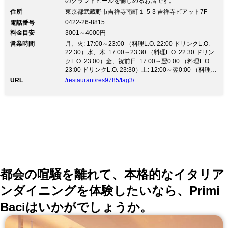
のクラフトビールを愉しめるお店です。
グ・キュベ・デ・ガレ/イル・プーモ・
住所
東京都武蔵野市吉祥寺南町１-5-3 吉祥寺ピアット7F
プリミティ―ボ/ウッドブリッジ・ピノ
0422-26-8815
電話番号
料金目安
3001～4000円
ノワール) ・白ワイン5種 (ポルテント・
営業時間
月、火: 17:00～23:00 （料理L.O. 22:00 ドリンクL.O.
ソーヴィニヨンブラン/ネブリナ・シャ
22:30）水、木: 17:00～23:30 （料理L.O. 22:30 ドリン
クL.O. 23:00）金、祝前日: 17:00～翌0:00 （料理L.O.
ルドネ/オルテンセ・ビアンコ/ベル・フ
23:00 ドリンクL.O. 23:30）土: 12:00～翌0:00 （料理
L.O. 23:00 ドリンクL.O. 23:30）日、祝日: 12:00～
ォンテーヌ・ブラン/ラッチ・デ・ライ
URL
/restaurant/res9785/tag3/
22:00 （料理L.O. 21:00 ドリンクL.O. 21:30）
ム・ブランコ) 【ハイボール】 (ハイボー
ル/コークハイ/ジンジャーハイ) 【自家製
サングリア】 (赤/白) 【自家製レモネー
ドを使ったレモンサワー】 (リッチレモ
ンサワー/ビターリッチレモンサワー)
【カクテル】 下記スピリッツ/リキュー
都会の喧騒を離れて、本格的なイタリア
ルをご用意しております。 (ジン/ウォッ
ンダイニングを体験したいなら、Primi
カ/カシス/カンパリ/ペシェ) 各種割り方
Baciはいかがでしょうか。
できます。 【ソフトドリンク各種】 (オ
レンジジュース/グレープフルーツジュ