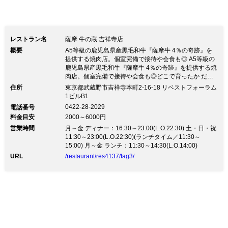
レストラン名
薩摩 牛の蔵 吉祥寺店
概要
A5等級の鹿児島県産黒毛和牛『薩摩牛 4％の奇跡』を
提供する焼肉店。個室完備で接待や会食も◎ A5等級の
鹿児島県産黒毛和牛『薩摩牛 4％の奇跡』を提供する焼
肉店。個室完備で接待や会食も◎どこで育ったか だけ
でなく、誰が育てたか までにこだわったA5等級鹿児島
住所
東京都武蔵野市吉祥寺本町2-16-18 リベストフォーラム
県産黒毛和牛『薩摩牛 4％の奇跡』をご提供していま
1ビルB1
す。旨みと肉汁溢れるお肉をご堪能下さいませ。 ★ご
0422-28-2029
電話番号
宴会にも対応しておりますので、ご相談くださいませ。
料金目安
2000～6000円
★個室のお席でご家族連れのお客様でも安心してご利用
営業時間
いただけます。 ★ランチタイムも毎日営業しておりま
月～金 ディナー：16:30～23:00(L.O.22:30) 土・日・祝
す！♪ランチメニューは1,000円～！ ◆満席の際は牛の
11:30～23:00(L.O.22:30)(ランチタイム／11:30～
蔵吉祥寺南町店もご利用下さいませ。
15:00) 月～金 ランチ：11:30～14:30(L.O.14:00)
URL
/restaurant/res4137/tag3/