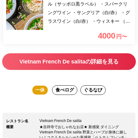
ル（サッポロ黒ラベル） ・スパークリ
ングワイン ・サングリア（白/赤） ・グ
ラスワイン（白/赤） ・ウィスキー （ハ
イボール/コークハイボール/ジンジャー
4000
円〜
ハイボール） ・サワー （レモンサワー/
柚子蜂蜜サワー/ウーロンハイ/ジャスミ
ンハイ） ・カクテル （ジン/ウォッカ/ラ
Vietnam French De salitaの詳細を見る
ム/カシス/ピーチ…など） ・ソフトドリ
ンク （ウーロン茶/ジャスミン茶/オレン
ジジュース グレープフルーツジュー
一休
食べログ
ぐるなび
ス/コーラ/ジンジャエール…など） 2時
間飲み放題付きのランチプランとなりま
す。 ベトナム料理を堪能できるランチ
コースです。 どうぞごゆっくりとお楽
Vietnam French De salita
レストラン名
しみください。
概要
★吉祥寺でおしゃれなお店★ 新感覚 ダイニング
Vietnam French De salita 野菜とハーブが身体に嬉し
い！コクうまヘルシーな新感覚「ベトナムフレンチ」