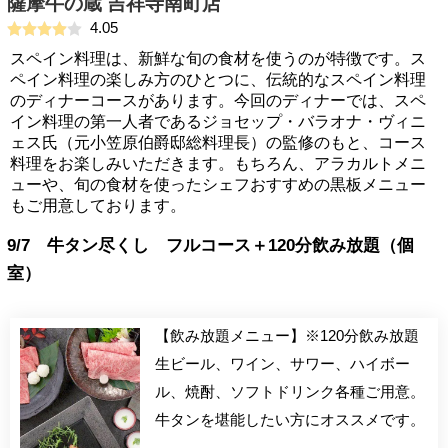
薩摩牛の蔵 吉祥寺南町店
4.05
スペイン料理は、新鮮な旬の食材を使うのが特徴です。ス
ペイン料理の楽しみ方のひとつに、伝統的なスペイン料理
のディナーコースがあります。今回のディナーでは、スペ
イン料理の第一人者であるジョセップ・バラオナ・ヴィニ
ェス氏（元小笠原伯爵邸総料理長）の監修のもと、コース
料理をお楽しみいただきます。もちろん、アラカルトメニ
ューや、旬の食材を使ったシェフおすすめの黒板メニュー
もご用意しております。
9/7 牛タン尽くし フルコース＋120分飲み放題（個
室）
【飲み放題メニュー】※120分飲み放題
生ビール、ワイン、サワー、ハイボー
ル、焼酎、ソフトドリンク各種ご用意。
牛タンを堪能したい方にオススメです。