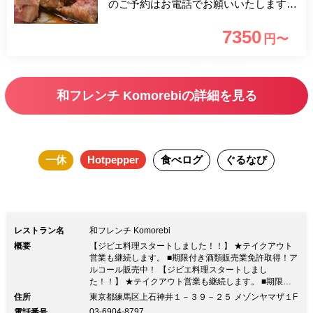
のご予約はお電話でお願いいたします
（ネット予約は空きがあっても取れない
7350
円〜
設定です） 忘新年会・歓送迎会・卒業
祝い・入学祝・就職祝にどうぞ
和フレンチ Komorebiの詳細を見る
一休
Hotpepper
食べログ
ぐるなび
レストラン名
和フレンチ Komorebi
概要
【ジビエ料理スタートしました！！】 ★テイクアウト
営業も継続します。 ■期限付き酒類販売業免許取得！ア
ルコール販売中！ 【ジビエ料理スタートしまし
た！！】 ★テイクアウト営業も継続します。 ■期限付
き酒類販売業免許取得！アルコール販売中！東京都産食
住所
東京都練馬区上石神井１－３９－２５ メゾンヤマザ１F
材を用いたヘルシー＆健康的な「都産都消(地産地消の
03-6904-8797
電話番号