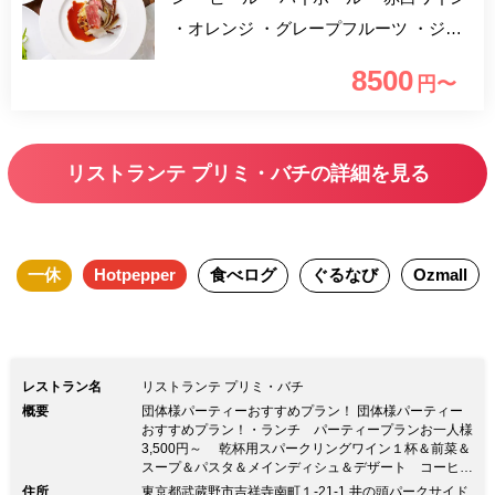
・オレンジ ・グレープフルーツ ・ジン
ジャーエール ・ウーロン ※ご来店時間
8500
円〜
にご注意の上、ご予約をお願いいたしま
す。 ※営業時間の都合により、ご来店
時間によってはご利用頂けるお時間が短
リストランテ プリミ・バチの詳細を見る
くなる場合がございます。 一休限定で
スパークリングワインもお好きなだけ堪
能いただける飲み放題プランをご用意致
一休
Hotpepper
食べログ
ぐるなび
Ozmall
しました。 当店の看板メニューであ
る、ずわい蟹と渡り蟹のタリオリーニを
含めた、スペシャルコースでございま
す。ライトアップされた井の頭公園の緑
レストラン名
リストランテ プリミ・バチ
と、落ち着きのある雰囲気の中、お食事
概要
団体様パーティーおすすめプラン！ 団体様パーティー
をお楽しみください。 ※店内から井の
おすすめプラン！・ランチ パーティープランお一人様
3,500円～ 乾杯用スパークリングワイン１杯＆前菜＆
頭公園の桜はご覧頂けません。予めご了
スープ＆パスタ＆メインディシュ＆デザート コーヒー
又は紅茶 ・ディナー 飲み放題付きコースプランお一
承ください。
住所
東京都武蔵野市吉祥寺南町１-21-1 井の頭パークサイド