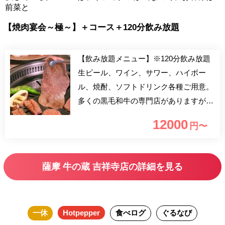
前菜と
【焼肉宴会～極～】＋コース＋120分飲み放題
【飲み放題メニュー】※120分飲み放題
生ビール、ワイン、サワー、ハイボー
ル、焼酎、ソフトドリンク各種ご用意。
多くの黒毛和牛の専門店がありますが
生産者の顔まで分かる専門店は多くはあ
12000
円〜
りません。 「うしのくら」では10 種類
以上の部位を多彩な食しかたでお召し上
がりいただけるコースをご用意いたしま
薩摩 牛の蔵 吉祥寺店の詳細を見る
した。
一休
Hotpepper
食べログ
ぐるなび