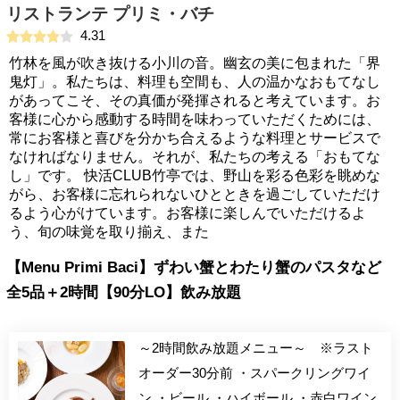
リストランテ プリミ・バチ
4.31
竹林を風が吹き抜ける小川の音。幽玄の美に包まれた「界
鬼灯」。私たちは、料理も空間も、人の温かなおもてなし
があってこそ、その真価が発揮されると考えています。お
客様に心から感動する時間を味わっていただくためには、
常にお客様と喜びを分かち合えるような料理とサービスで
なければなりません。それが、私たちの考える「おもてな
し」です。 快活CLUB竹亭では、野山を彩る色彩を眺めな
がら、お客様に忘れられないひとときを過ごしていただけ
るよう心がけています。お客様に楽しんでいただけるよ
う、旬の味覚を取り揃え、また
【Menu Primi Baci】ずわい蟹とわたり蟹のパスタなど
全5品＋2時間【90分LO】飲み放題
～2時間飲み放題メニュー～ ※ラスト
オーダー30分前 ・スパークリングワイ
ン ・ビール ・ハイボール ・赤白ワイン