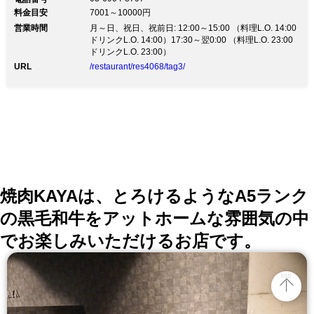
東京版)」のフランス料理を提供しています。 雑誌「地
料金目安
7001～10000円
球の歩き方 東京」「練馬本」「Hanako」「大人のレス
営業時間
トラン」など多数掲載 誕生日・記念日・就職祝い・入
月～日、祝日、祝前日: 12:00～15:00 （料理L.O. 14:00
学祝い・歓送迎会にもどうぞ フランス料理の奥の深い
ドリンクL.O. 14:00）17:30～翌0:00 （料理L.O. 23:00
素晴らしさを伝え 東京産食材の鮮度と美味しさの認識
ドリンクL.O. 23:00）
向上と 消費による生産者と地域の活性化を目指してい
URL
/restaurant/res4068/tag3/
ます 圧倒的な鮮度による旨味たっぷりな「東京野菜」
都内唯一の黒毛和牛「あきる野市 秋川黒毛和牛」 厳選
した雄のみを仕入れる「あきる野市 東京軍鶏」 伊豆大
島、八丈島、神津島などから届く「新鮮な産直鮮魚」
有田焼、九谷焼、清水焼などの「伝統工芸和食器」 和
様スタイルによる当店独自の世界観をお楽しみください
焼肉KAYAは、とろけるようなA5ランク
の黒毛和牛をアットホームな雰囲気の中
でお楽しみいただけるお店です。
top