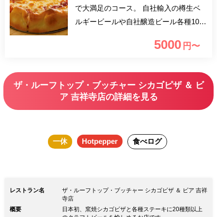
で大満足のコース。 自社輸入の樽生ベ
ルギービールや自社醸造ビール各種10種
類をはじめ自社輸入ワイン、自家製サン
5000
円〜
グリア、カクテル、ハイボールなど飲み
放題も充実（コース開始90分後ラストオ
ーダー） ＜平日特典＞ ・18:00までのご
ザ・ルーフトップ・ブッチャー シカゴピザ ＆ ビ
予約で飲み放題コース「30分延長」！！
ア 吉祥寺店の詳細を見る
＜記念日特典＞ ・誕生日、記念日、歓
送迎会に！無料メッセージ入りデザート
プレートをプレゼント！ DRINK（2時間
一休
Hotpepper
食べログ
飲み放題、コース開始後90分ラストオー
ダー） ※1時間延長+1,000円 【樽生クラ
フトビール】 ・ 輸入、自社醸造含むビ
ール10種 【ワイン】 ・赤ワイン5種 (オ
レストラン名
ザ・ルーフトップ・ブッチャー シカゴピザ ＆ ビア 吉祥
ルテンセロッソ/タラパカ・コセチャ・
寺店
概要
日本初、窯焼シカゴピザと各種ステーキに20種類以上
カベルネソーヴィニヨン/エステザル