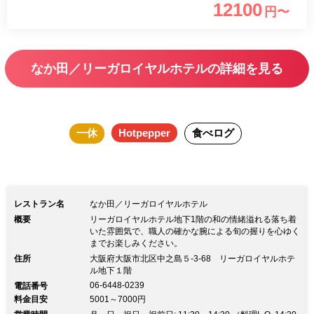
12100
円〜
なか田／リーガロイヤルホテルの詳細を見る
一休
Hotpepper
食べログ
レストラン名
なか田／リーガロイヤルホテル
概要
リーガロイヤルホテル地下1階の和の情緒溢れる落ち着
いた雰囲気で、職人の確かな腕による旬の握りを心ゆく
までお楽しみください。
住所
大阪府大阪市北区中之島５-3-68 リーガロイヤルホテ
ル地下１階
06-6448-0239
電話番号
料金目安
5001～7000円