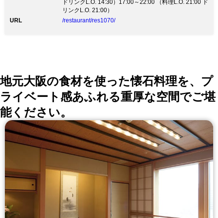
て開業。 季節の素材を吟味した会席料理はもとより、
ドリンクL.O. 14:30）17:00～22:00 （料理L.O. 21:00 ド
すき焼き、しゃぶしゃぶを供するなど、 伝統を重んじ
リンクL.O. 21:00）
ながらも多くの方に日本料理の美味しさを味わってもら
URL
/restaurant/res1070/
えるよう様々な試みをしております。 ■おすすめ料理
・10月～4月限定「丸なべ」臭みの全くない関西の伝統
鍋すっぽんを味わう期間限定メニュー。 ・創業以来の
名物『近江牛すきやき』舌の上でとろける食感。しゃぶ
しゃぶもおすすめ。 ・美しい日本の四季を映した『会
席料理』季節毎の食材で世界の日本料理を表現。 ■完全
個室 最大16名様まで対応の完全個室あり
地元大阪の食材を使った懐石料理を、プ
ライベート感あふれる重厚な空間でご堪
能ください。