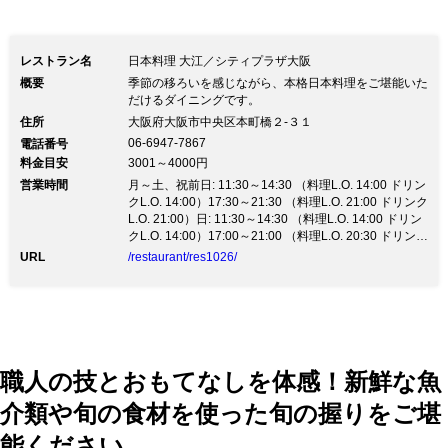
レストラン名
日本料理 大江／シティプラザ大阪
概要
季節の移ろいを感じながら、本格日本料理をご堪能いた
だけるダイニングです。
住所
大阪府大阪市中央区本町橋２‐３１
06-6947-7867
電話番号
料金目安
3001～4000円
営業時間
月～土、祝前日: 11:30～14:30 （料理L.O. 14:00 ドリン
クL.O. 14:00）17:30～21:30 （料理L.O. 21:00 ドリンク
L.O. 21:00）日: 11:30～14:30 （料理L.O. 14:00 ドリン
クL.O. 14:00）17:00～21:00 （料理L.O. 20:30 ドリンク
L.O. 20:30）祝日: 11:30～14:30 （料理L.O. 14:00 ドリ
URL
/restaurant/res1026/
ンクL.O. 14:00）17:30～21:00 （料理L.O. 20:30 ドリン
クL.O. 20:30）
職人の技とおもてなしを体感！新鮮な魚
介類や旬の食材を使った旬の握りをご堪
能ください。