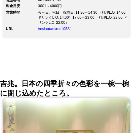
06-6447-2155
電話番号
セプトの落ち着いた大人の空間は、BARとしても！ ホ
料金目安
3001～4000円
テル３０Fのテラスから望める絶景の夜景が楽しめるテ
営業時間
ラス席です。 デートや女子会で使えば盛り上がること
火～日、祝日、祝前日: 11:30～14:30 （料理L.O. 14:00
間違いなし！
ドリンクL.O. 14:00）17:00～23:00 （料理L.O. 22:00 ド
リンクL.O. 22:00）
URL
/restaurant/res1058/
吉兆。日本の四季折々の色彩を一椀一椀
に閉じ込めたところ。