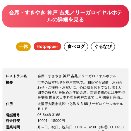
き焼き、しゃぶしゃぶを供するなど、 伝統を重んじながら
会席・すきやき 神戸 吉兆／リーガロイヤルホテ
も多くの方に日本料理の美味しさを味わってもらえるよう
ルの詳細を見る
様々な試みをしております。 ■おすすめ料理 ・10月～4月限
定「丸なべ」臭みの全くない関西の伝統鍋すっぽんを味わう
期間限定メニュー。 ・創業以来の名物『近江牛すきやき』
一休
Hotpepper
食べログ
ぐるなび
舌の上でとろける食感。しゃぶしゃぶもおすすめ。 ・美し
い日本の四季を映した『会席料理』季節毎の食材で世界の日
本料理を表現。 ■完全個室 最大16名様まで対応の完全個室あ
り
レストラン名
会席・すきやき 神戸 吉兆／リーガロイヤルホテル
概要
世界の日本料理を神戸吉兆で… 和個室も完備、お顔合
わせ・ご接待・お祝いに、心に残るおもてなし 美しい
四季の移ろいを留めた季節会席、吉兆名物の近江牛料理
を堪能 世界の日本料理を神戸吉兆で… 和個室も完備、
お顔合わせ・ご接待・お祝いに、心に残るおもてなし
住所
大阪府大阪市北区中之島５-3-68リーガロイヤルホテル
美しい四季の移ろいを留めた季節会席、吉兆名物の近江
Ｂ１Ｆ
牛料理を堪能【最新・営業時間のお知らせ】 昼食
06-6448-3168
電話番号
11:30～15:00（L.O.14:30） 夕食 17:00～
料金目安
10001～15000円
21:00（L.O.20:30） ■神戸吉兆とは 大阪の格式を誇る
営業時間
リーガロイヤルホテルに吉兆初のホテルテナント店とし
月～日、祝日、祝前日: 11:30～14:30 （料理L.O. 14:30