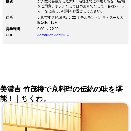
概要
少人数の会議から最大180名様までご利用可能な10会場
をご用意。ホテルならではのおもてなしで、各種パーテ
ィーなど楽しい時間をお過ごしください。
住所
大阪市中央区城見2-2-22 ホテルモントレ ラ・スール大
阪14F、15F
営業時間
9:00 ～ 22:00
URL
/restaurant/res9967/
美濃吉 竹茂楼で京料理の伝統の味を堪
能！｜ちくわ。