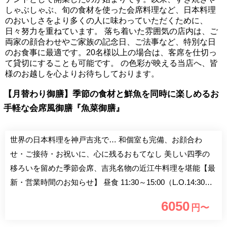
しゃぶしゃぶ、旬の食材を使った会席料理など、日本料理
のおいしさをより多くの人に味わっていただくために、
日々努力を重ねています。 落ち着いた雰囲気の店内は、ご
両家の顔合わせやご家族の記念日、ご法事など、特別な日
のお食事に最適です。20名様以上の場合は、客席を仕切っ
て貸切にすることも可能です。 の色彩が映える当店へ、皆
様のお越しを心よりお待ちしております。
【月替わり御膳】季節の食材と鮮魚を同時に楽しめるお
手軽な会席風御膳『魚菜御膳』
世界の日本料理を神戸吉兆で… 和個室も完備、お顔合わ
せ・ご接待・お祝いに、心に残るおもてなし 美しい四季の
移ろいを留めた季節会席、吉兆名物の近江牛料理を堪能【最
新・営業時間のお知らせ】 昼食 11:30～15:00（L.O.14:30）
夕食 17:00～21:00（L.O.20:30） ■神戸吉兆とは 大阪の格式
6050
円〜
を誇るリーガロイヤルホテルに吉兆初のホテルテナント店と
して開業。 季節の素材を吟味した会席料理はもとより、す