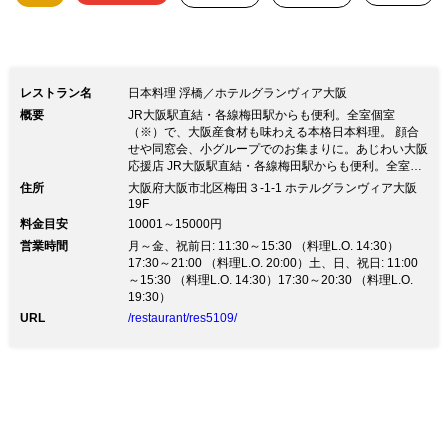
毎朝、丁寧にじっくりと時間をかけて、料理長こだわりの旨
みとコクのある出汁に仕上げます。
レストラン名
日本料理 浮橋／ホテルグランヴィア大阪
概要
JR大阪駅直結・各線梅田駅からも便利。全室個室
（※）で、大阪産食材も味わえる本格日本料理。 顔合
せや同窓会、小グループでのお集まりに。あじわい大阪
応援店 JR大阪駅直結・各線梅田駅からも便利。全室個
室（※）で、大阪産食材も味わえる本格日本料理。 顔
住所
大阪府大阪市北区梅田３-1-1 ホテルグランヴィア大阪
合せや同窓会、小グループでのお集まりに。あじわい大
19F
阪応援店■全室個室（※）の上質な空間 最大30名様まで
料金目安
10001～15000円
の優雅で重厚感のある個室からは、大阪南側に広がる眺
営業時間
月～金、祝前日: 11:30～15:30 （料理L.O. 14:30）
望をご覧いただけます。大切な商談や接待、長寿のお祝
17:30～21:00 （料理L.O. 20:00）土、日、祝日: 11:00
いなどのお集まりにも最適です。（※昼食時は一部個室
～15:30 （料理L.O. 14:30）17:30～20:30 （料理L.O.
対応できない場合もございます。） ■地元・大阪の食材
19:30）
「大阪産（おおさかもん）」 黒毛和牛「なにわ黒牛」
URL
/restaurant/res5109/
や野菜・たまごなど、地元・大阪の食材「大阪産（おお
さかもん）」を中心とした食材と旬の食材を融合させ
た、四季折々の和食・日本料理を提供します。 ■料理長
のこだわり―熟成された真昆布の出汁― 味の基本とな
る「出汁」には、三年間熟成した真昆布（一等級）を使
用。 毎朝、丁寧にじっくりと時間をかけて、料理長こ
だわりの旨みとコクのある出汁に仕上げます。