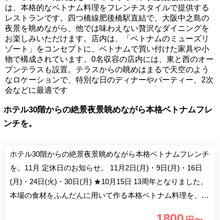
は、本格的なベトナム料理をフレンチスタイルで提供する
レストランです。四つ橋線肥後橋駅直結で、大阪中之島の
夜景を眺めながら、他では味わえない贅沢なダイニングを
お楽しみいただけます。店内は、「ベトナムのミューズリ
ゾート」をコンセプトに、ベトナムで買い付けた家具や小
物で構成されています。0名収容の店内には、東と西のオー
プンテラスも設置。テラスからの眺めはまるで天空のよう
なロケーションで、特別な日のディナーやパーティー、2次
会などに最適です
ホテル30階からの絶景夜景眺めながら本格ベトナムフレ
ンチを。
ホテル30階からの絶景夜景眺めながら本格ベトナムフレンチ
を。11月 定休日のお知らせ。 11月2日(月)・9日(月)・16日
(月)・24日(火)・30日(月) ★10月15日 13周年となりました。
本場の食材をふんだんに用いて作る本格ベトナム料理を、フ
レンチスタイルでお楽しみ頂けるお店です。 ベトナミュー
1800