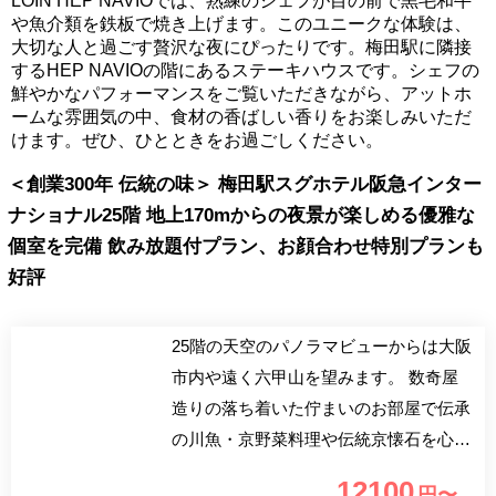
LOIN HEP NAVIOでは、熟練のシェフが目の前で黒毛和牛
や魚介類を鉄板で焼き上げます。このユニークな体験は、
大切な人と過ごす贅沢な夜にぴったりです。梅田駅に隣接
するHEP NAVIOの階にあるステーキハウスです。シェフの
鮮やかなパフォーマンスをご覧いただきながら、アットホ
ームな雰囲気の中、食材の香ばしい香りをお楽しみいただ
けます。ぜひ、ひとときをお過ごしください。
＜創業300年 伝統の味＞ 梅田駅スグホテル阪急インター
ナショナル25階 地上170mからの夜景が楽しめる優雅な
個室を完備 飲み放題付プラン、お顔合わせ特別プランも
好評
25階の天空のパノラマビューからは大阪
市内や遠く六甲山を望みます。 数奇屋
造りの落ち着いた佇まいのお部屋で伝承
の川魚・京野菜料理や伝統京懐石を心ゆ
くまでお楽しみください。
12100
円〜