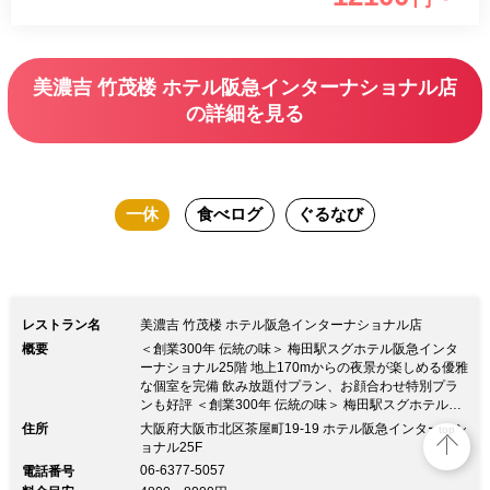
美濃吉 竹茂楼 ホテル阪急インターナショナル店
の詳細を見る
一休
食べログ
ぐるなび
レストラン名
美濃吉 竹茂楼 ホテル阪急インターナショナル店
概要
＜創業300年 伝統の味＞ 梅田駅スグホテル阪急インタ
ーナショナル25階 地上170mからの夜景が楽しめる優雅
な個室を完備 飲み放題付プラン、お顔合わせ特別プラ
ンも好評 ＜創業300年 伝統の味＞ 梅田駅スグホテル阪
急インターナショナル25階 地上170mからの夜景が楽し
住所
大阪府大阪市北区茶屋町19-19 ホテル阪急インターナシ
top
める優雅な個室を完備 飲み放題付プラン、お顔合わせ
ョナル25F
特別プランも好評【当店のコロナ対策】 最大8名様ご利
06-6377-5057
電話番号
用いただける個室をはじめ、 少人数からでも個室をゆ