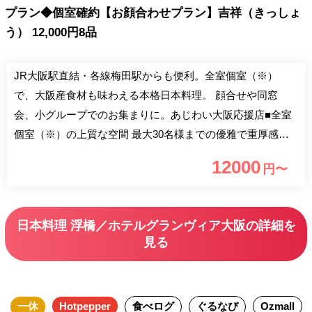
プラン◆個室確約【お顔合わせプラン】吉祥（きっしょ
う） 12,000円8品
JR大阪駅直結・各線梅田駅からも便利。全室個室（※）
で、大阪産食材も味わえる本格日本料理。 顔合せや同窓
会、小グループでのお集まりに。あじわい大阪応援店■全室
個室（※）の上質な空間 最大30名様までの優雅で重厚感の
ある個室からは、大阪南側に広がる眺望をご覧いただけま
12000
円〜
す。大切な商談や接待、長寿のお祝いなどのお集まりにも最
適です。（※昼食時は一部個室対応できない場合もございま
す。） ■地元・大阪の食材「大阪産（おおさかもん）」 黒毛
日本料理 浮橋／ホテルグランヴィア大阪の詳細を
和牛「なにわ黒牛」や野菜・たまごなど、地元・大阪の食材
見る
「大阪産（おおさかもん）」を中心とした食材と旬の食材を
融合させた、四季折々の和食・日本料理を提供します。 ■料
理長のこだわり―熟成された真昆布の出汁― 味の基本とな
一休
Hotpepper
食べログ
ぐるなび
Ozmall
る「出汁」には、三年間熟成した真昆布（一等級）を使用。