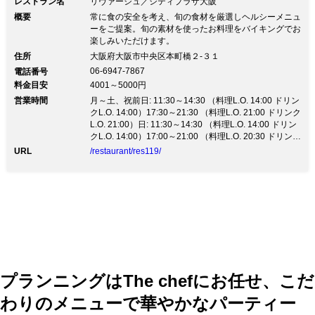
レストラン名
リヴァージュ／シティプラザ大阪
概要
常に食の安全を考え、旬の食材を厳選しヘルシーメニュ
ーをご提案。旬の素材を使ったお料理をバイキングでお
楽しみいただけます。
住所
大阪府大阪市中央区本町橋２‐３１
06-6947-7867
電話番号
料金目安
4001～5000円
営業時間
月～土、祝前日: 11:30～14:30 （料理L.O. 14:00 ドリン
クL.O. 14:00）17:30～21:30 （料理L.O. 21:00 ドリンク
L.O. 21:00）日: 11:30～14:30 （料理L.O. 14:00 ドリン
クL.O. 14:00）17:00～21:00 （料理L.O. 20:30 ドリンク
L.O. 20:30）祝日: 11:30～14:30 （料理L.O. 14:00 ドリ
URL
/restaurant/res119/
ンクL.O. 14:00）17:30～21:00 （料理L.O. 20:30 ドリン
クL.O. 20:30）
プランニングはThe chefにお任せ、こだ
わりのメニューで華やかなパーティー