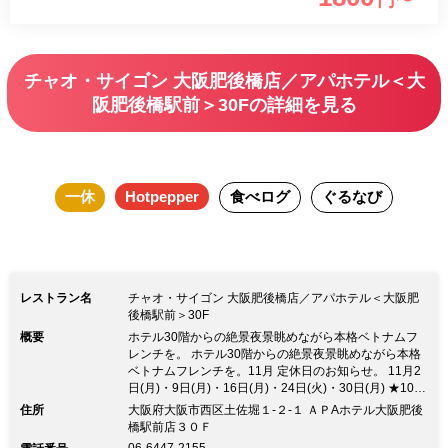
円〜
ズリゾートがコンセプトの落ち着いた大人の空間は、BARと
しても！ ホテル３０Fのテラスから望める絶景の夜景が楽し
めるテラス席です。 デートや女子会で使えば盛り上がるこ
チャオ・サイゴン 大阪肥後橋店／アパホテル＜大
と間違いなし！
阪肥後橋駅前＞30Fの詳細を見る
一休
Hotpepper
食べログ
ぐるなび
レストラン名
チャオ・サイゴン 大阪肥後橋店／アパホテル＜大阪肥
後橋駅前＞30F
概要
ホテル30階からの絶景夜景眺めながら本格ベトナムフ
レンチを。 ホテル30階からの絶景夜景眺めながら本格
ベトナムフレンチを。11月 定休日のお知らせ。 11月2
日(月)・9日(月)・16日(月)・24日(火)・30日(月) ★10月
15日 13周年となりました。 本場の食材をふんだんに用
住所
大阪府大阪市西区土佐堀１‐２‐１ ＡＰAホテル大阪肥後
いて作る本格ベトナム料理を、フレンチスタイルでお楽
橋駅前店３０Ｆ
しみ頂けるお店です。 ベトナミューズリゾートがコン