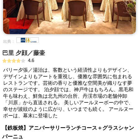
出典：
巴里 夕顔／藤壷
4.6
バリー夕張／湯治は、客数という経済性よりもデザイン、
デザインよりもアートを重視し、優雅な雰囲気に包まれる
レストランです。芸術の香りと優雅な空間美が織りなす夢
のステージです。 泊夕顔では、神戸牛はもちろん、黒毛和
牛も味わえ、鮮魚は北九州の台所、丹渓市場の老舗仲卸
「川原」から直送される。 美しいアールヌーボーの中で、
幸せが波紋のように広がり、いつまでも続く。 アールヌー
ボーは、幕末に登場した
【鉄板焼】アニバーサリーランチコース＋グラスシャン
パーニュ