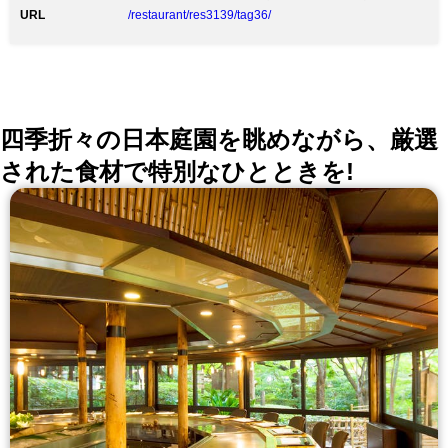
21:00 ドリンクL.O. 21:00）
URL
/restaurant/res3139/tag36/
四季折々の日本庭園を眺めながら、厳選
された食材で特別なひとときを!