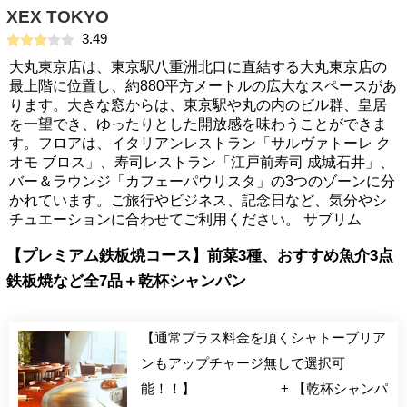
XEX TOKYO
3.49
大丸東京店は、東京駅八重洲北口に直結する大丸東京店の
最上階に位置し、約880平方メートルの広大なスペースがあ
ります。大きな窓からは、東京駅や丸の内のビル群、皇居
を一望でき、ゆったりとした開放感を味わうことができま
す。フロアは、イタリアンレストラン「サルヴァトーレ ク
オモ ブロス」、寿司レストラン「江戸前寿司 成城石井」、
バー＆ラウンジ「カフェーパウリスタ」の3つのゾーンに分
かれています。ご旅行やビジネス、記念日など、気分やシ
チュエーションに合わせてご利用ください。 サブリム
【プレミアム鉄板焼コース】前菜3種、おすすめ魚介3点
鉄板焼など全7品＋乾杯シャンパン
【通常プラス料金を頂くシャトーブリア
ンもアップチャージ無しで選択可
能！！】 + 【乾杯シャンパ