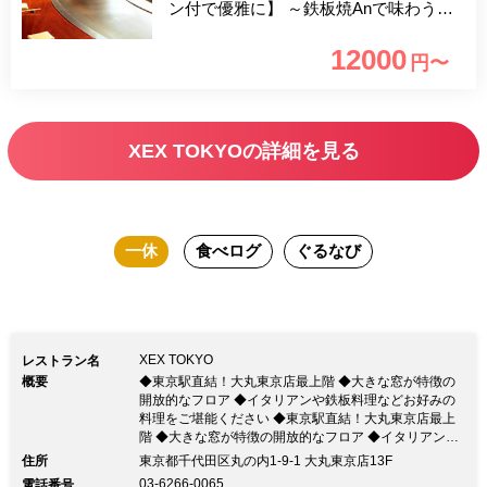
ン付で優雅に】 ～鉄板焼Anで味わう！
乾杯シャンパン付でランチタイムを優雅
12000
円〜
に～ 東京駅八重洲北口直結の大丸東京
最上階に位置するXEX東京。 おすすめ
魚介三点の鉄板焼、お肉のメインなどが
XEX TOKYOの詳細を見る
味わえるランチコースです。 ＜おす
すめ利用シーン＞ 親しいご友人や家
族・女子会・デート
一休
食べログ
ぐるなび
XEX TOKYO
レストラン名
概要
◆東京駅直結！大丸東京店最上階 ◆大きな窓が特徴の
開放的なフロア ◆イタリアンや鉄板料理などお好みの
料理をご堪能ください ◆東京駅直結！大丸東京店最上
階 ◆大きな窓が特徴の開放的なフロア ◆イタリアンや
鉄板料理などお好みの料理をご堪能ください東京駅を眼
住所
東京都千代田区丸の内1-9-1 大丸東京店13F
下に望む広々としたワンフロアにイタリアン
03-6266-0065
電話番号