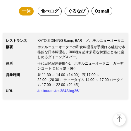
一休
食べログ
ぐるなび
Ozmall
レストラン名
KATO’S DINING &amp; BAR ／ホテルニューオータニ
概要
ホテルニューオータニの和食料理長が手掛ける繊細で本
格的な日本料理を、300種を超す多彩な銘酒とともに楽
しめるダイニング＆バー。
住所
千代田区紀尾井町4-1 ホテルニューオータニ ガーデ
ンコート ロビィ階（6F）
営業時間
昼 11:30 ～ 14:00（14:00） 夜 17:00 ～
22:00（20:30） ティータイム 14:00 ～ 17:00 バータイ
ム 17:00 ～ 22:00（21:45）
URL
/restaurant/res3843/tag36/
top