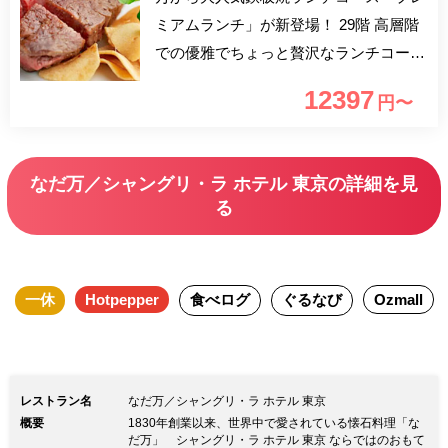
ミアムランチ」が新登場！ 29階 高層階
での優雅でちょっと贅沢なランチコース
はいかがでしょうか。 料理長が厳選し
12397
円〜
た旬の食材をごゆっくりお楽しみくださ
い。 こちらのプランは鉄板焼カウンタ
ーでのご案内でございます。 テーブル
なだ万／シャングリ・ラ ホテル 東京の詳細を見
席をご希望の際はコメント欄にテーブル
る
席をご希望の旨ご入力をお願い致しま
す。 誕生日や結婚記念日等の記念日、
大事な商談、素敵な人とのお食事、家族
一休
Hotpepper
食べログ
ぐるなび
Ozmall
団らんでのお食事、全てのお食事に適し
たランチコースです。 「なだ万」は創
業1830年から190年を超える日本食の高
級老舗料亭です。 アジアを中心に世界
レストラン名
なだ万／シャングリ・ラ ホテル 東京
でも愛される本物の日本食と共に素敵な
概要
1830年創業以来、世界中で愛されている懐石料理「な
だ万」 シャングリ・ラ ホテル 東京 ならではのおもて
ひと時をお過ごしください！