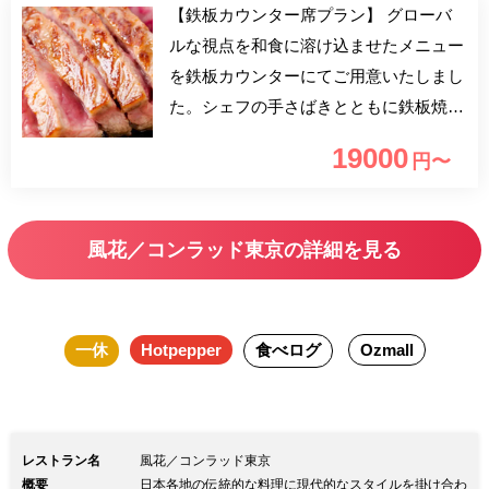
【鉄板カウンター席プラン】 グローバ
ルな視点を和食に溶け込ませたメニュー
を鉄板カウンターにてご用意いたしまし
た。シェフの手さばきとともに鉄板焼の
醍醐味を心ゆくまでお楽しみください。
19000
円〜
風花／コンラッド東京の詳細を見る
一休
Hotpepper
食べログ
Ozmall
レストラン名
風花／コンラッド東京
概要
日本各地の伝統的な料理に現代的なスタイルを掛け合わ