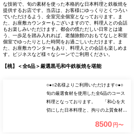
な技術で、旬の素材を使った本格的な日本料理と鉄板焼を
提供するお店です。当店は、お客様にゆっくりとくつろい
でいただけるよう、全室完全個室となっております。ま
た、お座敷カウンターもございますので、料理人との会話
もお楽しみいただけます。都会の慌ただしい日常とは違
う、一歩足を踏み入れれば、老舗旅館のおもてなしと和室
個室でゆったりとした時間をお過ごしいただけます。ま
た、お座敷カウンターもあり、料理人との会話も楽しめま
す。ビジネスなど様々なシーンでご利用ください。
【桃】＜全6品＞厳選黒毛和牛鉄板焼を堪能
○●○2名様よりご利用いただけます○●○
旬の厳選食材を使用した全6品のコース
料理となっております。 「和心を大
切にした日本料理と、拘りの上質食材の
鉄板焼を楽しむ。」高級料亭で長年修業
8500
円〜
した本格職人達が、繊細な味覚と確かな