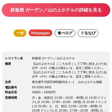
鉄板焼 ガーデン／山の上ホテルの詳細を見る
一休
Hotpepper
食べログ
ぐるなび
レストラン名
鉄板焼 ガーデン／山の上ホテル
概要
【山の上ホテル】こころを尽くして丁寧に焼き上げた仙
台牛（A-5）の極上の味わいを、是非ご賞味ください。
【山の上ホテル】こころを尽くして丁寧に焼き上げた仙
台牛（A-5）の極上の味わいを、是非ご賞味ください。
内庭に面した「鉄板焼ガーデン」では、上質の肉と旬の
住所
東京都千代田区神田駿河台１‐１ 山の上ホテル地階
魚介を焼き上げます。 看板メニューは和牛の最高峰と
03-3293-2832
電話番号
称される仙台牛（A-5）のステーキ。 上質な霜降り肉
料金目安
10001～15000円
を、熟練の技で焼き上げます。 目の前で仕上げる極上
営業時間
の技と味を、是非お楽しみくださいませ。
月～金、祝前日: 11:00～15:00 （料理L.O. 14:30 ドリン
クL.O. 14:30）17:00～22:00 （料理L.O. 21:00 ドリンク
L.O. 21:00）土、日、祝日: 11:00～15:30 （料理L.O.
15:00 ドリンクL.O. 15:00）17:00～22:00 （料理L.O.