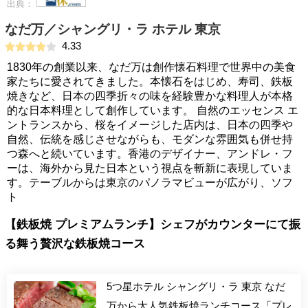
出典：
なだ万／シャングリ・ラ ホテル 東京
4.33
1830年の創業以来、なだ万は創作懐石料理で世界中の美食
家たちに愛されてきました。本懐石をはじめ、寿司、鉄板
焼きなど、日本の四季折々の味を経験豊かな料理人が本格
的な日本料理として創作しています。 自然のエッセンス エ
ントランスから、桜をイメージした店内は、日本の四季や
自然、伝統を感じさせながらも、モダンな雰囲気も併せ持
つ森へと続いています。香港のデザイナー、アンドレ・フ
ーは、海外から見た日本という視点を斬新に表現していま
す。テーブルからは東京のパノラマビューが広がり、ソフ
ト
【鉄板焼 プレミアムランチ】シェフがカウンターにて振
る舞う贅沢な鉄板焼コース
5つ星ホテル シャングリ・ラ 東京 なだ
万から大人気鉄板焼ランチコース「プレ