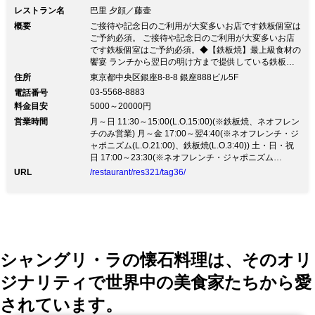
レストラン名
巴里 夕顔／藤壷
概要
ご接待や記念日のご利用が大変多いお店です鉄板個室は
ご予約必須。 ご接待や記念日のご利用が大変多いお店
です鉄板個室はご予約必須。◆【鉄板焼】最上級食材の
饗宴 ランチから翌日の明け方まで提供している鉄板焼
では、旗艦ブランドである萩生まれ萩育ちの黒毛和牛
住所
東京都中央区銀座8-8-8 銀座888ビル5F
「長萩和牛」を始め、名門川岸牧場から神戸ビーフ、北
03-5568-8883
電話番号
九州から空輸される魚介をその時期に一番良いものでご
料金目安
5000～20000円
用意しております。 ◆【Neoフレンチ・ジャポニズム
営業時間
料理】身体に優しい料理 毎日外食される方でも無理な
月～日 11:30～15:00(L.O.15:00)(※鉄板焼、ネオフレン
く食されるよう、バターやチーズを極力少なくし、出汁
チのみ営業) 月～金 17:00～翌4:40(※ネオフレンチ・ジ
や果物を利用したお料理をご提供致します。ご希望にそ
ャポニズム(L.O.21:00)、鉄板焼(L.O.3:40)) 土・日・祝
ってオリジナリティーあふれるオートクチュールのコー
日 17:00～23:30(※ネオフレンチ・ジャポニズム
スも承りますので、お気軽にご相談ください。ご接待・
(L.O.21:00)、鉄板焼(L.O.22:00) ※土曜日のディナー営
URL
/restaurant/res321/tag36/
顔合わせ・ハレの日に。 和牛はもちろん海産物にもこ
業は要予約)
だわり、北九州の台所・旦過市場にある中卸の老舗「川
原」より、玄界灘や九州近海産の地物を空輸で鮮度高く
仕入れております。
シャングリ・ラの懐石料理は、そのオリ
ジナリティで世界中の美食家たちから愛
されています。