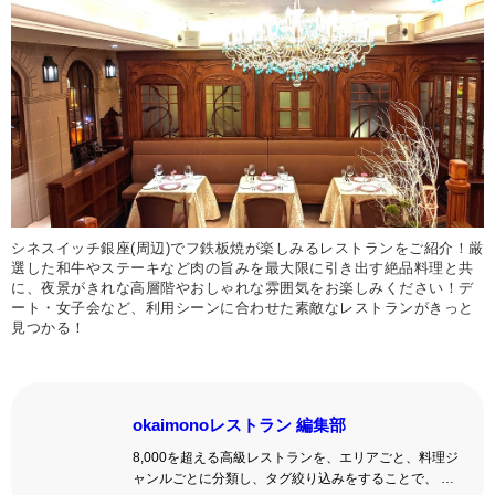
シネスイッチ銀座(周辺)でフ鉄板焼が楽しみるレストランをご紹介！厳
選した和牛やステーキなど肉の旨みを最大限に引き出す絶品料理と共
に、夜景がきれな高層階やおしゃれな雰囲気をお楽しみください！デ
ート・女子会など、利用シーンに合わせた素敵なレストランがきっと
見つかる！
okaimonoレストラン 編集部
8,000を超える高級レストランを、エリアごと、料理ジ
ャンルごとに分類し、タグ絞り込みをすることで、 い