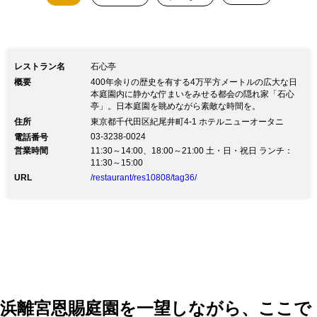
レストラン名
石心亭
概要
400年余りの歴史を有する4万平方メートルの広大な日
本庭園内に静かな佇まいをみせる都会の隠れ家「石心
亭」。日本庭園を眺めながら素敵な時間を。
住所
東京都千代田区紀尾井町4-1 ホテルニューオータニ
03-3238-0024
電話番号
営業時間
11:30～14:00、18:00～21:00 土・日・祝日 ランチ：
11:30～15:00
URL
/restaurant/res10808/tag36/
浜離宮恩賜庭園を一望しながら、ここで