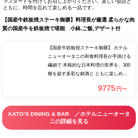
マスタードを付けてお召し上がりください。楽しい会話と
ともに、時間を忘れて楽しめる一品です。
【国産牛鉄板焼ステーキ御膳】料理長が厳選 柔らかな肉
質の国産牛を鉄板焼で堪能 小鉢,ご飯,デザート付
【国産牛鉄板焼ステーキ御膳】 ホテル
ニューオータニの和食料理長が手掛ける
繊細で 本格的な日本料理の世界を、300
種を超す多彩な銘酒と ともに楽しめる
ダイニング＆バー。 ホテルならではの
9775
円〜
厳選素材を用いた季節感溢れる日本料理
の 数々をお楽しみいただけます。
KATO’S DINING & BAR ／ホテルニューオータ
ニの詳細を見る