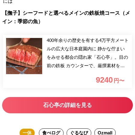
には
【撫子】シーフードと選べるメインの鉄板焼コース（メ
イン：季節の魚）
400年余りの歴史を有する4万平方メート
ルの広大な日本庭園内に 静かな佇まい
をみせる都会の隠れ家「石心亭」。目の
前の鉄板 カウンターで、厳撰素材を焼
き上げる、シェフの華麗な手さばきに
9240
円〜
感嘆しつつ、会話を楽しめる醍醐味は、
鉄板焼ならではのものです。 和・洋・
中の要素を取り入れた、鉄板焼という新
石心亭の詳細を見る
しい料理ジャンルを ぜひ大切な方とお
愉しみください。
一休
食べログ
ぐるなび
Ozmall