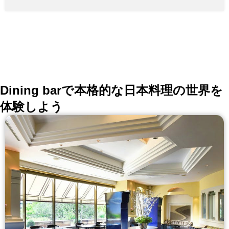
『杏』＜全8品＞ 12,000円 太田牛サーロインや黒毛和
牛の希少部位、たらば蟹鉄板焼きなど 【完全個室】 ≪
桃の間≫ 2～4名様 ≪梅の間≫ 2～4名様 ≪桜の間≫ 2
～6名様 ≪杏の間≫ 2～6名様 ≪楓の間≫ 8～16名様 ご
宴会は8〜16名様迄ご利用可能です。 目の前で調理をお
楽しみいただけるカウンター席もございます。
Dining barで本格的な日本料理の世界を
体験しよう