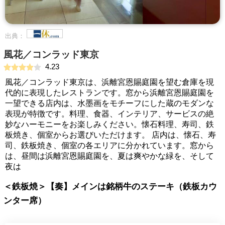
出典：
風花／コンラッド東京
4.23
風花／コンラッド東京は、浜離宮恩賜庭園を望む倉庫を現
代的に表現したレストランです。窓から浜離宮恩賜庭園を
一望できる店内は、水墨画をモチーフにした蔵のモダンな
表現が特徴です。料理、食器、インテリア、サービスの絶
妙なハーモニーをお楽しみください。懐石料理、寿司、鉄
板焼き、個室からお選びいただけます。 店内は、懐石、寿
司、鉄板焼き、個室の各エリアに分かれています。窓から
は、昼間は浜離宮恩賜庭園を、夏は爽やかな緑を、そして
夜は
＜鉄板焼＞【奏】メインは銘柄牛のステーキ（鉄板カウ
ンター席）