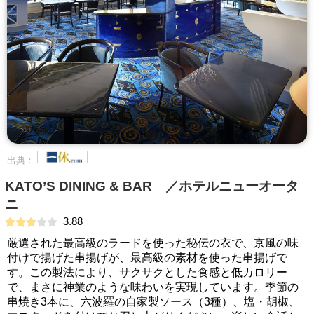
出典：
KATO’S DINING & BAR ／ホテルニューオータ
ニ
3.88
厳選された最高級のラードを使った秘伝の衣で、京風の味
付けで揚げた串揚げが、最高級の素材を使った串揚げで
す。この製法により、サクサクとした食感と低カロリー
で、まさに神業のような味わいを実現しています。季節の
串焼き3本に、六波羅の自家製ソース（3種）、塩・胡椒、