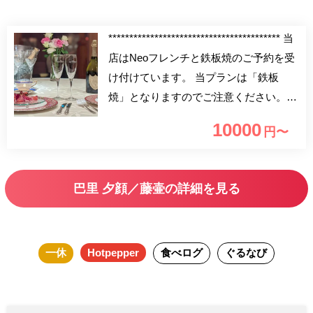
***************************************** 当
店はNeoフレンチと鉄板焼のご予約を受
け付けています。 当プランは「鉄板
焼」となりますのでご注意ください。
***************************************** モ
10000
円〜
エ・エ・シャンドン アンぺリアルのグ
ラスシャンパーニュと プチギフトのお
土産付き。 お誕生日や大切な人との記
巴里 夕顔／藤壷の詳細を見る
念日など素敵な時間を華やかに彩る ア
ニバーサリーランチコースです。 特製
デザートにはパティシエより心を込めて
一休
Hotpepper
食べログ
ぐるなび
メッセージもお入れいたします。 ご要
望がございましたらご予約時に確認事項
の欄へご記入下さい。