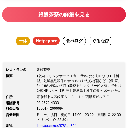
技で四季折々の本格日本料理と素材に拘
った鉄板焼をご提供致します。お客様に
銀熊茶寮の詳細を見る
心からゆっくり寛いで頂きたく、お部屋
は全て完全個室になっております。 ま
た、料理人との会話を楽しんで頂けるよ
一休
Hotpepper
食べログ
ぐるなび
うお座敷カウンターもご用意致しまし
た。是非この機会にご利用くださいま
せ。
レストラン名
銀熊茶寮
概要
●乾杯ドリンクサービス有 ご予約は公式HPより● 【料
理】厳選黒毛和牛の食べ比べや たらば蟹など 【個 室】
2～16名様迄の各種 ●乾杯ドリンクサービス有 ご予約は
公式HPより● 【料 理】厳選黒毛和牛の食べ比べや たら
ば蟹など 【個 室】2～16名様迄の各種◇-----旬の食材を
住所
東京都中央区銀座６－３－１１ 西銀座ビル７Ｆ
贅沢に使用し、鉄板焼きで調理した逸品料理を堪能くだ
03-3573-4333
電話番号
さい-----◇ 神戸ビーフの生産者の希少な独自ブランド
料金目安
15001～20000円
『太田牛』をご用意。 季節の和食などに海鮮と太田牛
営業時間
の鉄板焼きをご堪能頂けるコースをご用意。接待や会
月～土、祝日、祝前日: 17:00～23:30 （料理L.O. 22:30
席、記念日や会食などでご利用下さい。 【 特選コース
ドリンクL.O. 22:30）
料理 】 鉄板会席『楓』＜全8品＞ 10,000円 鉄板会席
URL
/restaurant/res578/tag36/