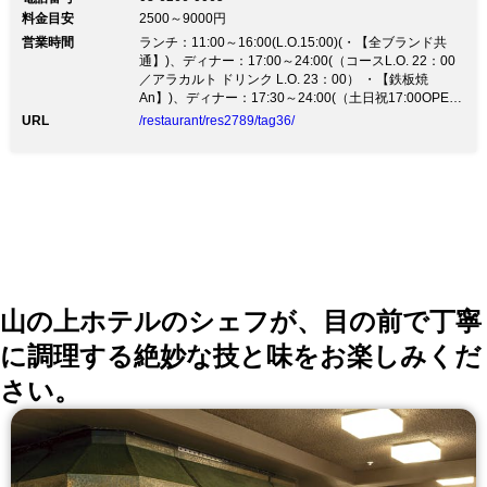
「Salvatore Cuomo Bros.」、 鉄板料理「鉄板焼
料金目安
2500～9000円
An」、「The BAR & Cafe」の3つのジャンルを融合し
営業時間
たレストラン 『XEX TOKYO』。ビジネスや記念日な
ランチ：11:00～16:00(L.O.15:00)(・【全ブランド共
ど、シーンに合わせてご利用頂けます。 【イタリアン
通】)、ディナー：17:00～24:00(（コースL.O. 22：00
ディナーコース】 ・ナポリのショートコース …6,800
／アラカルト ドリンク L.O. 23：00） ・【鉄板焼
円（税込） ・サルヴァトーレ魅惑のコース …8,800円
An】)、ディナー：17:30～24:00(（土日祝17:00OPEN/
（税込） 【鉄板ディナーコース】 ・東京コース …
コースL.O.22:00/アラカルトL.O. 23:00） ・【Salvatore
URL
/restaurant/res2789/tag36/
Cuomo Bros.】)
9,800円～（税込） ・駅コース …15,000円～（税込）
山の上ホテルのシェフが、目の前で丁寧
に調理する絶妙な技と味をお楽しみくだ
さい。