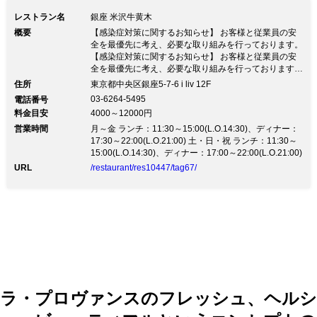
レストラン名
銀座 米沢牛黄木
概要
【感染症対策に関するお知らせ】 お客様と従業員の安
全を最優先に考え、必要な取り組みを行っております。
【感染症対策に関するお知らせ】 お客様と従業員の安
全を最優先に考え、必要な取り組みを行っております。
【お客様へのお願い】 新型ウイルス感染拡大防止対策
住所
東京都中央区銀座5-7-6 i liv 12F
として、以下の点にご理解ご協力いただきます様、お願
03-6264-5495
電話番号
い申し上げます。 ①ご入店時 ご入店時(途中入店も含
料金目安
4000～12000円
む)に手指の消毒と検温をお願い致します。 ②お席に関
営業時間
して ランチタイムは60分制、ディナータイムは120分
月～金 ランチ：11:30～15:00(L.O.14:30)、ディナー：
制とさせていただきます。 ③料理提供 全ての料理を
17:30～22:00(L.O.21:00) 土・日・祝 ランチ：11:30～
個々のお皿にて提供させていただきます。
15:00(L.O.14:30)、ディナー：17:00～22:00(L.O.21:00)
URL
/restaurant/res10447/tag67/
ラ・プロヴァンスのフレッシュ、ヘルシ