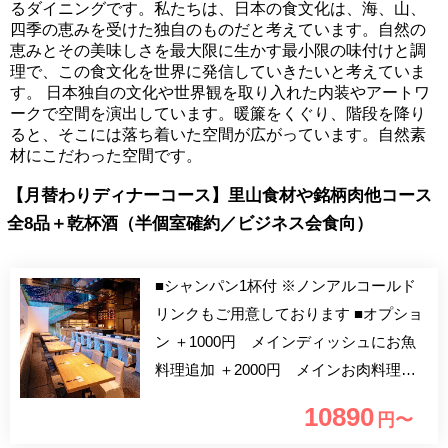
るダイニングです。私たちは、日本の食文化は、海、山、
四季の恵みを受けた独自のものだと考えています。自然の
恵みとその美味しさを最大限に生かす最小限の味付けと調
理で、この食文化を世界に発信していきたいと考えていま
す。 日本独自の文化や世界観を取り入れた内装やアートワ
ークで空間を演出しています。暖簾をくぐり、階段を降り
ると、そこには落ち着いた空間が広がっています。自然素
材にこだわった空間です。
【月替わりディナーコース】里山食材や銘柄肉他コース
全8品＋乾杯酒（半個室確約／ビジネス会食向）
■シャンパン1杯付 ※ノンアルコールド
リンクもご用意しております ■オプショ
ン ＋1000円 メインディッシュにお魚
料理追加 ＋2000円 メインお肉料理を
牛肉にグレードアップ ビジネス会食に
10890
円〜
お使い頂けるプランをご用意致しまし