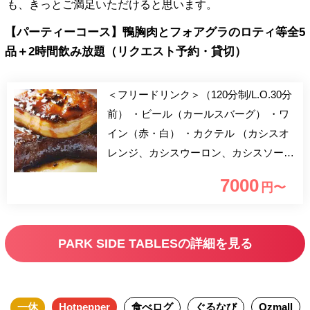
も、きっとご満足いただけると思います。
【パーティーコース】鴨胸肉とフォアグラのロティ等全5
品＋2時間飲み放題（リクエスト予約・貸切）
＜フリードリンク＞（120分制/L.O.30分
前） ・ビール（カールスバーグ） ・ワ
イン（赤・白） ・カクテル （カシスオ
レンジ、カシスウーロン、カシスソー
ダ、カシスグレープ、モスコミュール、
7000
円〜
ウッカトニック、スクリュードライバ
ー、ブルドッグ、ジントニック、ジンバ
ック、カンパリオレンジ、カンパリソー
PARK SIDE TABLESの詳細を見る
ダ、スプモーニ、ピーチウーロン、ピー
チフィズ、ファジーネーブル、ディタオ
レンジ、ディタグレープなど） ・ソフ
一休
Hotpepper
食べログ
ぐるなび
Ozmall
トドリンク （オレンジジュース、グレ