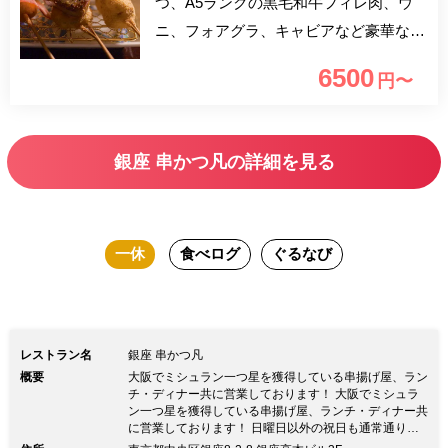
つ、A5ランクの黒毛和牛フィレ肉、ウ
ニ、フォアグラ、キャビアなど豪華な食
材を味わえる【プレミアムコース】に人
6500
円〜
気の牛フィレかつサンド3切れがついた
コースです。
銀座 串かつ凡の詳細を見る
一休
食べログ
ぐるなび
レストラン名
銀座 串かつ凡
概要
大阪でミシュラン一つ星を獲得している串揚げ屋、ラン
チ・ディナー共に営業しております！ 大阪でミシュラ
ン一つ星を獲得している串揚げ屋、ランチ・ディナー共
に営業しております！ 日曜日以外の祝日も通常通り営
業致します。 数より質を重視する大人のための高級串