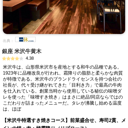
出典：
銀座 米沢牛黄木
4.38
米沢牛は、山形県米沢市を産地とする和牛の品種である。
1923年に品種改良が行われ、霜降りの脂肪と柔らかな肉質
が特徴である。米沢牛のブランドライセンスを持つ会社の
社長が、代々受け継がれてきた「目利き力」で最高の牛肉
を仕入れている。創業当時から使用している秘伝の味噌ダ
レを使った「味噌すき焼き」はまさに絶品!同店ならではの
こだわりが詰まったメニューだ。タレが沸騰し始める温度
は、ほぼ
【米沢牛特選すき焼きコース】前菜盛合せ、寿司2貫、メ