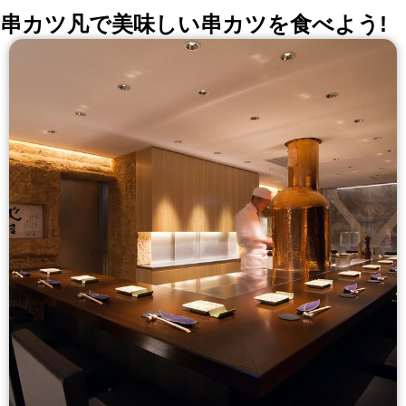
串カツ凡で美味しい串カツを食べよう!
どりをしたカジュアルで美味しいものに
こだわり、お作りしております。開放的
な大人の空間で、ゆったりとお食事をど
うぞ。皆さまで是非ご利用くださいま
せ。 【リクエスト予約プラン】 当プラ
ンは即時予約ではございません。申し込
み完了のメールの後、別途予約の成立の
可否について、再度メールにて連絡が届
きます。