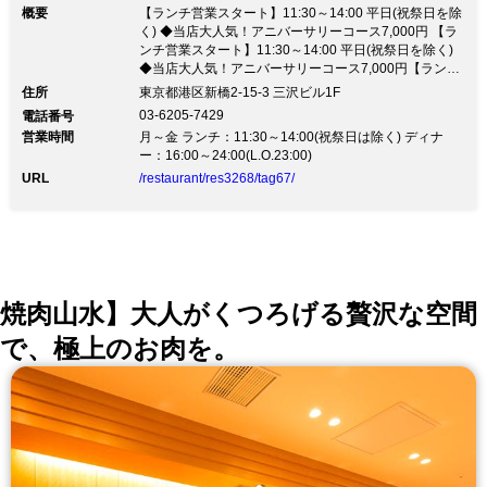
概要
【ランチ営業スタート】11:30～14:00 平日(祝祭日を除
く) ◆当店大人気！アニバーサリーコース7,000円 【ラ
ンチ営業スタート】11:30～14:00 平日(祝祭日を除く)
◆当店大人気！アニバーサリーコース7,000円【ランチ
営業スタート】 900円～ランチメニューをご用意致しま
住所
東京都港区新橋2-15-3 三沢ビル1F
した。 ※ライス・サラダ・スープ お替り自由 アニバー
03-6205-7429
電話番号
サリーコース7,000円(税抜) 厳選A5黒毛和牛希少部位を
営業時間
月～金 ランチ：11:30～14:00(祝祭日は除く) ディナ
使用した『肉ケーキ』が大人気！ デート・記念日等大
ー：16:00～24:00(L.O.23:00)
切な日に、厳選A5黒毛和牛の贅沢焼肉 厳選された美味
URL
/restaurant/res3268/tag67/
しいワインをリーズナブルな価格でご用意しておりま
す。 是非、当店で素敵な時間をお過ごしください。
焼肉山水】大人がくつろげる贅沢な空間
で、極上のお肉を。