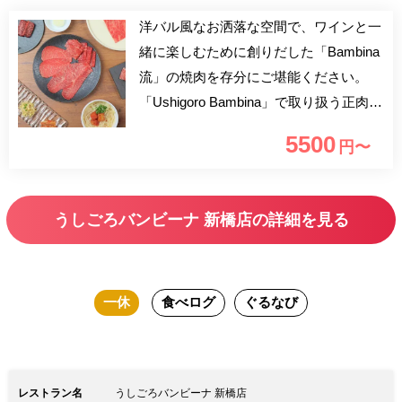
洋バル風なお洒落な空間で、ワインと一
緒に楽しむために創りだした「Bambina
流」の焼肉を存分にご堪能ください。
「Ushigoro Bambina」で取り扱う正肉は
焼肉”うしごろ”と同様、国産黒毛和牛の
5500
円〜
中でも最高級とされるA5ランクのみを使
用しております。最高級の肉にはワイン
が良く合います。どうぞごゆっくりお楽
うしごろバンビーナ 新橋店の詳細を見る
しみくださいませ。
一休
食べログ
ぐるなび
レストラン名
うしごろバンビーナ 新橋店