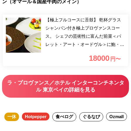
ン（オマール＆国産牛肉のメイン）
【極上フルコースに舌鼓】 乾杯グラス
シャンパン付き極上プロヴァンスコー
ス。 シェフの芸術性に富んだ前菜＜パ
レット・アート・オードヴル＞に鮑・オ
マール海老・国産牛肉の贅沢食材のコン
18000
円〜
ビネーション。郷土色溢れるフルコース
をご堪能下さいませ。 ※追加料金でア
ップグレードメニューをお選び頂けま
ラ・プロヴァンス／ホテル インターコンチネンタ
す。
ル 東京ベイの詳細を見る
一休
Hotpepper
食べログ
ぐるなび
Ozmall