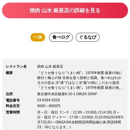
生きる「生肉」の焼肉は、驚くほどのお
焼肉 山水 銀座店の詳細を見る
いしさです。
一休
食べログ
ぐるなび
レストラン名
焼肉 山水 銀座店
概要
『どうせ食うなら“うまい肉”』 1976年創業 銀座の地に
根付く極上の味 生肉を扱う技術と知識、食べればわか
るその旨み 冷“凍”ではなく冷“蔵”の肉にこだわり提供
『どうせ食うなら“うまい肉”』 1976年創業 銀座の地に
根付く極上の味 生肉を扱う技術と知識、食べればわか
住所
東京都中央区銀座6-10-1 GINZA SIX6F
るその旨み 冷“凍”ではなく冷“蔵”の肉にこだわり提供～
03-6264-5529
電話番号
地下鉄銀座線 銀座駅 徒歩3分 GINZA SIX 6階～ 「焼肉
料金目安
3000～8000円
が食べたい！」 その要望に真摯に向き合う創業39年の
営業時間
焼肉屋 質・量・金額、価格以上の価値の提供をお約束
月～日・祝日 ランチ：11:00～15:00(L.O.14:30) 月～
■切り方・焼き方、“旨い”を追求する ［生タン塩］分厚
日・祝日 ディナー：17:00～23:00(L.O.22:00)(2018年5
さに驚くタン塩、味はもちろん食感も堪能 ［生カル
月7日(月)～GINZASIX全館閉店時間短縮の為 閉店時間
ビ］焼肉の定番！柔らかく濃厚な脂の旨みを味わう ■肉
23：00となります。)