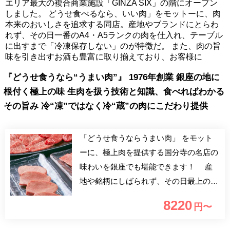
エリア最大の複合商業施設「GINZA SIX」の階にオープン
しました。 どうせ食べるなら、いい肉」をモットーに、肉
本来のおいしさを追求する同店。産地やブランドにとらわ
れず、その日一番のA4・A5ランクの肉を仕入れ、テーブル
に出すまで「冷凍保存しない」のが特徴だ。 また、肉の旨
味を引き出すお酒も豊富に取り揃えており、お客様に
『どうせ食うなら“うまい肉”』 1976年創業 銀座の地に
根付く極上の味 生肉を扱う技術と知識、食べればわかる
その旨み 冷“凍”ではなく冷“蔵”の肉にこだわり提供
「どうせ食うならうまい肉」 をモット
ーに、極上肉を提供する国分寺の名店の
味わいを銀座でも堪能できます！ 産
地や銘柄にしばられず、その日最上の
A4・A5ランクの肉を仕入れ、テーブル
8220
円〜
への提供まで「冷凍保存を一切しない」
というこだわりを徹底。素材本来の味が