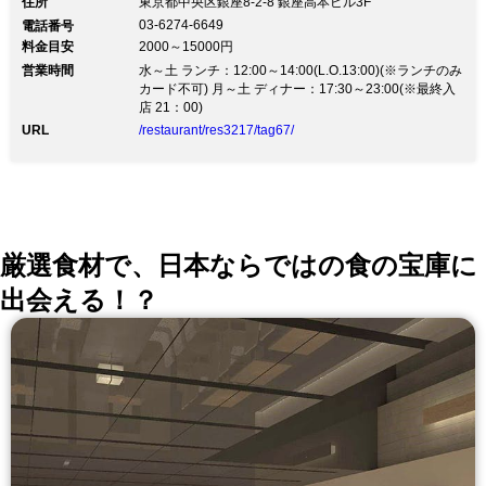
住所
東京都中央区銀座8-2-8 銀座高本ビル3F
かつ（串揚げ）専門店 高級割烹並みの新鮮な旬の食材
03-6274-6649
電話番号
や、シャトーブリアン・フォアグラを使った本物の串か
料金目安
2000～15000円
つ(串揚げ)を是非ご堪能下さい！！
営業時間
水～土 ランチ：12:00～14:00(L.O.13:00)(※ランチのみ
カード不可) 月～土 ディナー：17:30～23:00(※最終入
店 21：00)
URL
/restaurant/res3217/tag67/
厳選食材で、日本ならではの食の宝庫に
出会える！？