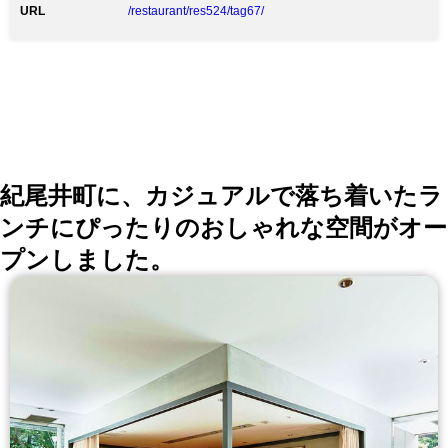
と米を繋ぎ合わせる醤油ダレ 創業当時から変わらぬ
URL
/restaurant/res524/tag67/
味、シンプルな醤油ベースの裏にほのかな甘み ■おすす
めの逸品が揃う宴会向けのコース ・王道コース＜全10
品＞6,500円（税・サ別） ・どうせ食うならうまい肉コ
ース＜全10品＞8,500円（税・サ別） ■ネット予約受付
なしとなっている日程関しても受付が可能な場合がござ
います。 050-3313-3077 お電話でもお気軽にお問い合
わせください！
紀尾井町に、カジュアルで落ち着いたラ
ンチにぴったりのおしゃれな空間がオー
プンしました。