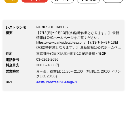
ープフルーツジュース、ジンジャーエー
ル、コーラ、烏龍茶） ※120分制
（L.O30分前）グラス交換制となりま
PARK SIDE TABLES
レストラン名
す。 ※飲み放題の料金は当日のご参加
概要
【7/13(月)〜9月13日(水)臨時休業となります。】 最新
情報は公式ホームページをご覧ください。
人数分とさせて頂きます。 ＜設備(貸切
https://www.parksidetables.com/ 【7/13(月)〜9月13日
の場合に限ります)＞ ● プロジェクター
(水)臨時休業となります。】 最新情報は公式ホームペー
ジをご覧ください。 https://www.parksidetables.com/大
住所
東京都千代田区紀尾井町3-12 紀尾井町ビル2F
● スクリーン ● DVD・ブルーレイプレー
人が日常的に楽しめる紀尾井町の隠れ家、スタイリッシ
03-6261-2696
電話番号
ュで心地のよい「PARK SIDE TABLES」 自然光溢れる
ヤー ● マイク（ワイヤレス2 本） ● マイ
料金目安
3001～4000円
開放的空間は、窓から緑豊かに都会の喧騒を忘れる時間
クスタンド（1 台） ● スピーチ台 ● 音響
営業時間
を創りだします。 お店の工夫を凝らしたデザイン、清
月～金、祝前日: 11:30～21:00 （料理L.O. 20:00 ドリン
潔感はお客様を大事に思う気持ちの表れ。 夜はぐっと
クL.O. 20:00）
設備 ● 照明設備 ● チェキ本体＆フィル
明かりを落としたプライベートな空間に。 企業様のパ
URL
/restaurant/res3904/tag67/
ーティに最適。送別会や周年パーティなどにもどうぞ！
ム（人数分） ● ビンゴ メインは「ハン
ガリー産 鴨胸肉とフォアグラのロティ
バルサミコソース」、多彩な前菜、パス
タ、魚料理とデザートをお楽しみ頂ける
パーティーコースです。 お料理は、イ
タリアン料理とアメリカ料理の良いとこ