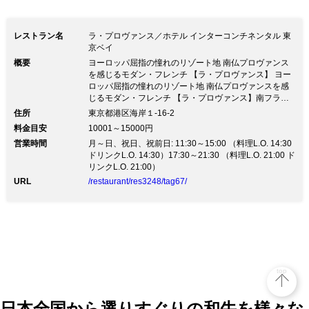
レストラン名
ラ・プロヴァンス／ホテル インターコンチネンタル 東
京ベイ
概要
ヨーロッパ屈指の憧れのリゾート地 南仏プロヴァンス
を感じるモダン・フレンチ 【ラ・プロヴァンス】 ヨー
ロッパ屈指の憧れのリゾート地 南仏プロヴァンスを感
じるモダン・フレンチ 【ラ・プロヴァンス】南フラン
スの伝統的な料理を現代風にアレンジした “モダン・フ
住所
東京都港区海岸１-16-2
レンチ”をお楽しみいただけます。 「鮮やか」「自然の
料金目安
10001～15000円
恵み」「美味しい」をコンセプトに、 食材にこだわり
営業時間
月～日、祝日、祝前日: 11:30～15:00 （料理L.O. 14:30
見た目にも楽しいお料理をご堪能頂けます。 大切なビ
ドリンクL.O. 14:30）17:30～21:30 （料理L.O. 21:00 ド
ジネスシーンや人生の節目にふさわしい個室を備えてお
リンクL.O. 21:00）
ります。 女子会、記念日やお誕生日のお祝い、プロポ
ーズなどにもご利用ください。 【ゆりかもめ 竹芝駅 徒
URL
/restaurant/res3248/tag67/
歩2分】
top
日本全国から選りすぐりの和牛を様々な