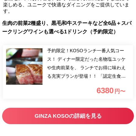
楽しめる、ユニークで快適なダイニングをご提供していま
す。
生肉の前菜2種盛り、黒毛和牛ステーキなど全6品＋スパ
ークリングワインも選べる1ドリンク（予約限定）
予約限定！KOSOランチ一番人気コー
ス！ ディナー限定だった名物塩ユッケ
や生肉前菜を、 ランチでお得に味わえ
る充実プランが登場！！ 「認定生食用
食肉取扱者等施設」中央区第一号店とし
6380
円〜
て受理された GINZA KOSOだから出来
るスペシャルコース。 黒毛和牛のステ
ーキは、赤身肉でありながら柔らかい肉
GINZA KOSOの詳細を見る
質で旨味が溢れ出しまう。 もちろん、
特製黒カレーや人気のガーリックライス
も味わえます。 さらに黒毛和牛の握り