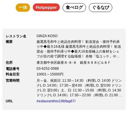
一休
Hotpepper
食べログ
ぐるなび
(生・炙り)もお好みで追加できます。 選
べるワンドリンクを付けたスペシャルラ
ンチを、 銀座8－8－8－8Fで贅沢にお召
し上がりください。
GINZA KOSO
レストラン名
概要
厳選黒毛和牛と絶品生肉料理！ 歓送迎会・接待予約承
り中◆最大16名様 厳選黒毛和牛と絶品生肉料理！ 歓送
迎会・接待予約承り中◆最大16名様極上の食材をシェ
フが目の前で調理する臨場感！ 名物「塩ユッケ」や幻
の「牛トロ重」など、 生肉取扱認定 中央区第一号店だ
住所
東京都中央区銀座８-８-８ 銀座８８８ビル８Ｆ
からできる至極の生肉★ ～接待や記念日など、幅広く
03-6252-0088
電話番号
使える「贅沢空間」～ お薦めのカウンター席の他、完
料金目安
10001～15000円
全個室5室、 宴会向きのラウンジテーブル席もご用意し
営業時間
ております。 大切な接待や恋人・ご夫婦でのご利用は
月～金、祝前日: 11:30～14:30 （料理L.O. 14:00 ドリン
もちろん、 お仲間との食事会にも☆完全個室は最大12
クL.O. 14:00）17:30～翌4:00 （料理L.O. 翌3:00 ドリン
名様までご利用可能★
クL.O. 翌3:00）土、日: 11:30～15:00 （料理L.O. 14:30
ドリンクL.O. 14:00）17:30～22:00 （料理L.O. 21:00 ド
リンクL.O. 21:00）
URL
/restaurant/res198/tag67/