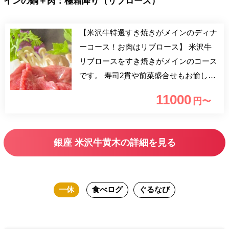
インの鍋＋肉：極霜降り（リブロース）
【米沢牛特選すき焼きがメインのディナ
ーコース！お肉はリブロース】 米沢牛
リブロースをすき焼きがメインのコース
です。 寿司2貫や前菜盛合せもお愉しみ
いただけます。 【おすすめ利用シー
11000
円〜
ン】 ご家族やご友人、会社の同僚との
お食事、気の合うお仲間とのお集まりな
ど様々なシーンにお気軽にご利用いただ
銀座 米沢牛黄木の詳細を見る
けます。
一休
食べログ
ぐるなび