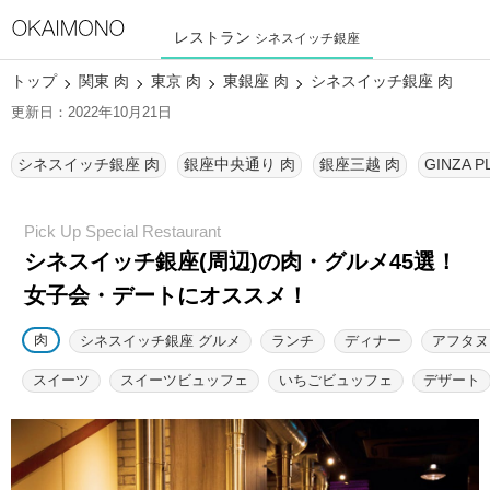
レストラン
シネスイッチ銀座
トップ
関東 肉
東京 肉
東銀座 肉
シネスイッチ銀座 肉
更新日：2022年10月21日
シネスイッチ銀座 肉
銀座中央通り 肉
銀座三越 肉
GINZA P
シネスイッチ銀座(周辺)の肉・グルメ45選！
女子会・デートにオススメ！
肉
シネスイッチ銀座 グルメ
ランチ
ディナー
アフタヌ
スイーツ
スイーツビュッフェ
いちごビュッフェ
デザート