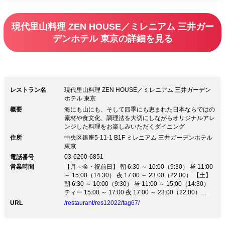
た。乾杯シャンパンと個室、期間限定で
フリードリンクをお付けした月替わり里
現代里山料理 ZEN HOUSE／ミレニアム 三井ガー
山食材を使用致しました全8品のコース
デンホテル 東京の詳細を見る
に加えて、フリードリンクやお料理グレ
ードアップのオプションを選択頂き、お
好みの形でご利用頂けます。 大切なお
食事のお時間に是非ご利用下さいませ。
レストラン名
現代里山料理 ZEN HOUSE／ミレニアム 三井ガーデン
ホテル 東京
概要
海にも山にも、そして四季にも恵まれた日本ならではの
素材や食文化、調理法を大切にしながらオリジナルアレ
ンジした料理をお楽しみいただくダイニング
住所
中央区銀座5-11-1 B1F ミレニアム 三井ガーデンホテル
東京
03-6260-6851
電話番号
営業時間
【月～金・祝前日】 朝 6:30 ～ 10:00（9:30） 昼 11:00
～ 15:00（14:30） 夜 17:00 ～ 23:00（22:00） 【土】
朝 6:30 ～ 10:00（9:30） 昼 11:00 ～ 15:00（14:30）
ティー 15:00 ～ 17:00 夜 17:00 ～ 23:00（22:00）
【日・祝】 朝 6:30 ～ 10:00（9:30） 昼 11:00 ～
URL
/restaurant/res12022/tag67/
15:00（14:30） ティー 15:00 ～ 17:00 夜 17:00 ～
22:00（21:00）