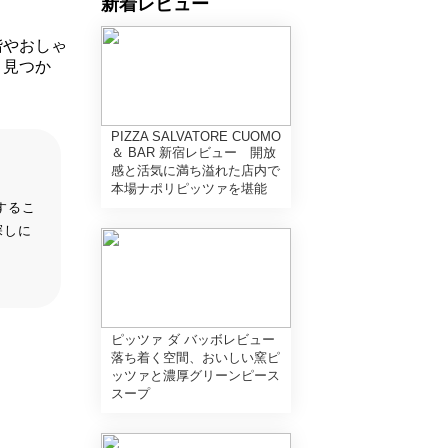
新着レビュー
階やおしゃ
と見つか
PIZZA SALVATORE CUOMO
＆ BAR 新宿レビュー 開放
感と活気に満ち溢れた店内で
本場ナポリピッツァを堪能
するこ
探しに
ピッツァ ダ バッボレビュー
落ち着く空間、おいしい窯ピ
ッツァと濃厚グリーンピース
スープ