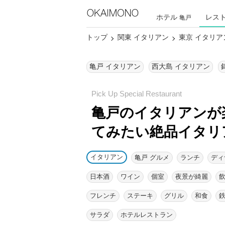
ホテル
レス
亀戸
トップ
関東 イタリアン
東京 イタリア
亀戸 イタリアン
西大島 イタリアン
亀戸のイタリアンが
てみたい絶品イタリ
イタリアン
亀戸 グルメ
ランチ
ディ
日本酒
ワイン
個室
夜景が綺麗
フレンチ
ステーキ
グリル
和食
サラダ
ホテルレストラン