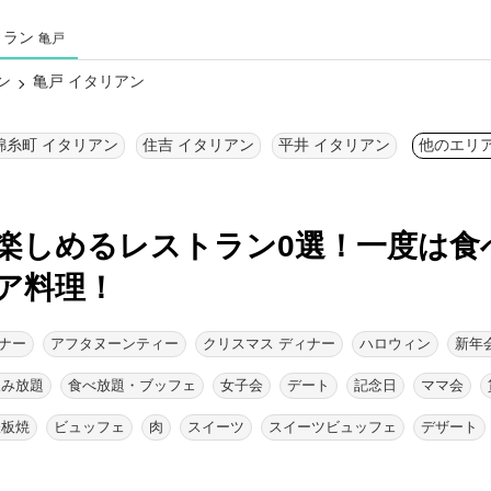
トラン
亀戸
ン
亀戸 イタリアン
錦糸町 イタリアン
住吉 イタリアン
平井 イタリアン
他のエリ
楽しめるレストラン0選！
一度は食
ア料理！
ナー
アフタヌーンティー
クリスマス ディナー
ハロウィン
新年
飲み放題
食べ放題・ブッフェ
女子会
デート
記念日
ママ会
鉄板焼
ビュッフェ
肉
スイーツ
スイーツビュッフェ
デザート