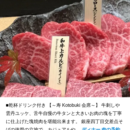
■乾杯ドリンク付き 【～寿 Kotobuki 会席～】 牛刺しや
雲丹ユッケ、舌牛自慢の牛タンと大きいお肉の塊を丁寧
に仕上げた塊焼肉を堪能出来ます。 銀座四丁目交差点そ
ばの抜群の立地で、カジュアルや...
ディナー 肉の予約