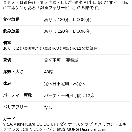
東京メトロ銀座線・丸ノ内線・日比谷 銀座 A1出口を出てすぐ、1階
にマネケンがある「銀座フォリービル」の５階です。
食べ放題
あり ：120分（L.O.90分）
飲み放題
あり ：120分（L.O.90分）
個室
あり ：2名様個室/4名様部屋/8名様部屋/12名様部屋
貸切
貸切不可 ：要相談
席数・広さ
48席
休み
定休日不定期・不定休
パーティー席数
パーティー利用可能：12席
バリアフリー
なし
カード
VISA,MasterCard,UC,DC,UFJ,ダイナースクラブ,アメリカン・エキ
スプレス,JCB,NICOS,セゾン,銀聯,MUFG,Discover Card