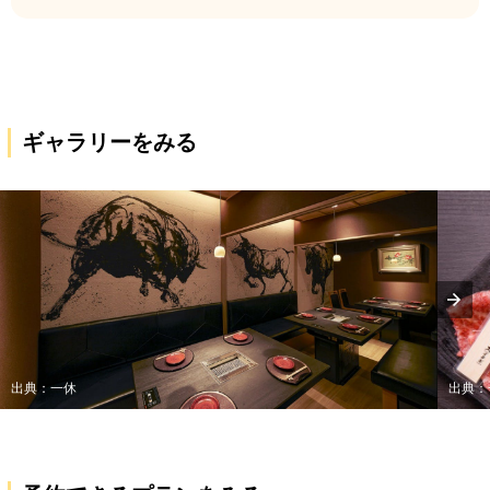
ギャラリーをみる
出典：一休
出典：