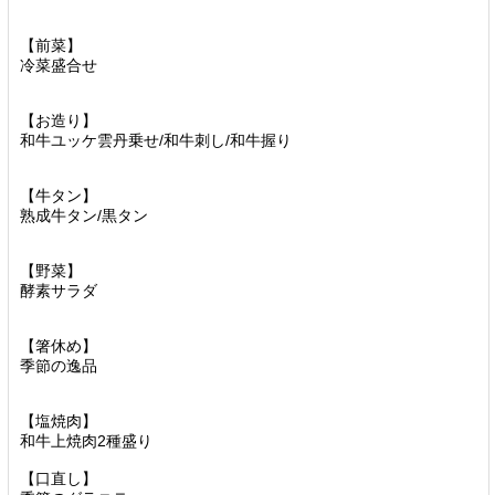
【前菜】
冷菜盛合せ
【お造り】
和牛ユッケ雲丹乗せ/和牛刺し/和牛握り
【牛タン】
熟成牛タン/黒タン
【野菜】
酵素サラダ
【箸休め】
季節の逸品
【塩焼肉】
和牛上焼肉2種盛り
【口直し】