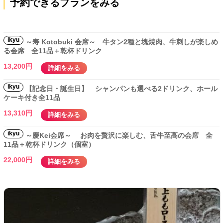
予約できるプランをみる
ikyu
～寿 Kotobuki 会席～ 牛タン2種と塊焼肉、牛刺しが楽しめ
る会席 全11品＋乾杯ドリンク
13,200円
詳細をみる
ikyu
【記念日・誕生日】 シャンパンも選べる2ドリンク、ホール
ケーキ付き全11品
13,310円
詳細をみる
ikyu
～慶Kei会席～ お肉を贅沢に楽しむ、舌牛至高の会席 全
11品＋乾杯ドリンク（個室）
22,000円
詳細をみる