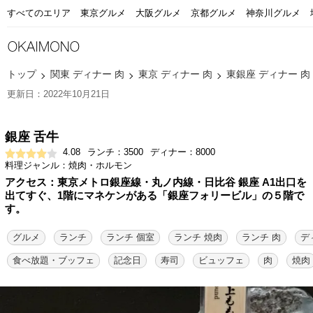
すべてのエリア
東京グルメ
大阪グルメ
京都グルメ
神奈川グルメ
トップ
関東 ディナー 肉
東京 ディナー 肉
東銀座 ディナー 肉
更新日：2022年10月21日
銀座 舌牛
4.08
ランチ：3500
ディナー：8000
料理ジャンル：焼肉・ホルモン
アクセス：東京メトロ銀座線・丸ノ内線・日比谷 銀座 A1出口を
出てすぐ、1階にマネケンがある「銀座フォリービル」の５階で
す。
グルメ
ランチ
ランチ 個室
ランチ 焼肉
ランチ 肉
デ
食べ放題・ブッフェ
記念日
寿司
ビュッフェ
肉
焼肉