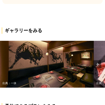
ギャラリーをみる
出典：一休
出典：