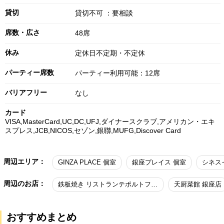
貸切
貸切不可 ：要相談
席数・広さ
48席
休み
定休日不定期・不定休
パーティー席数
パーティー利用可能：12席
バリアフリー
なし
カード
VISA,MasterCard,UC,DC,UFJ,ダイナースクラブ,アメリカン・エキ
スプレス,JCB,NICOS,セゾン,銀聯,MUFG,Discover Card
周辺エリア：
GINZA PLACE 個室
銀座プレイス 個室
シネス
周辺のお店：
鉄板焼き リストランテポルトファーロ
天厨菜館 銀座店
おすすめまとめ