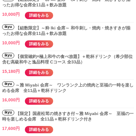
ったお得な会席全11品＋飲み放題
10,000円
詳細をみる
ikyu
【組数限定】～粋 Iki 会席～ 和牛刺し・焼肉・焼きすきが揃
ったお得な会席全11品＋飲み放題
10,000円
詳細をみる
ikyu
【個室確約×極上和牛の食べ放題】＋乾杯ドリンク（希少部位
含む高級和牛と逸品料理 Cコース 全33品）
15,180円
詳細をみる
ikyu
～雅 Miyabi 会席～ ワンランク上の焼肉と至福の一時を楽し
める会席 全11品＋乾杯ドリンク
16,000円
詳細をみる
ikyu
【限定】国産松茸の焼きすき付～雅 Miyabi 会席～ 至福の一
時を楽しめる会席 全11品＋乾杯ドリンク付き
17,600円
詳細をみる