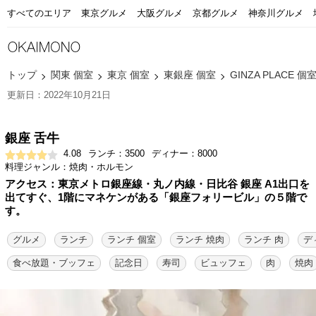
すべてのエリア
東京グルメ
大阪グルメ
京都グルメ
神奈川グルメ
トップ
関東 個室
東京 個室
東銀座 個室
GINZA PLACE 個
更新日：2022年10月21日
銀座 舌牛
4.08
ランチ：3500
ディナー：8000
料理ジャンル：焼肉・ホルモン
アクセス：東京メトロ銀座線・丸ノ内線・日比谷 銀座 A1出口を
出てすぐ、1階にマネケンがある「銀座フォリービル」の５階で
す。
グルメ
ランチ
ランチ 個室
ランチ 焼肉
ランチ 肉
デ
食べ放題・ブッフェ
記念日
寿司
ビュッフェ
肉
焼肉