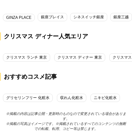
銀座プレイス
シネスイッチ銀座
銀座三越
GINZA PLACE
クリスマス ディナー人気エリア
クリスマス ランチ 東京
クリスマス ディナー 東京
クリスマス
おすすめコスメ記事
グリセリンフリー 化粧水
収れん化粧水
ニキビ化粧水
※掲載の内容は記事公開・更新時のものなので変更されている場合がありま
す。
※掲載の写真はイメージです。※掲載されているすべてのコンテンツの無断
での転載、転用、コピー等は禁じます。